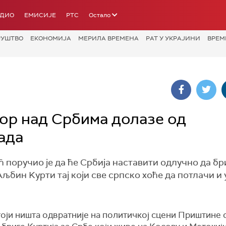
АДИО
ЕМИСИЈЕ
РТС
Остало
РУШТВО
ЕКОНОМИЈА
МЕРИЛА ВРЕМЕНА
РАТ У УКРАЈИНИ
ВРЕМ
рор над Србима долазе од
ада
поручио је да ће Србија наставити одлучно да бр
 Аљбин Kурти тај који све српско хоће да потлачи и
тоји ништа одвратније на политичкој сцени Приштине 