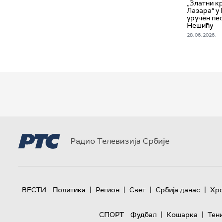
„Златни к
Лазара“ у
уручен пе
Нешићу
28. 06. 2026.
Радио Телевизија Србије
|
|
|
|
ВЕСТИ
Политика
Регион
Свет
Србија данас
Хр
|
|
СПОРТ
Фудбал
Кошарка
Тен