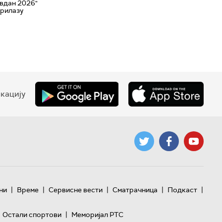
вдан 2026"
прилазу
кацију
|
|
|
|
|
ни
Време
Сервисне вести
Сматрачница
Подкаст
|
Остали спортови
Меморијал РТС