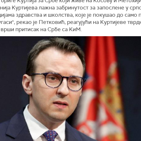
бриге Kуртија за Србе који живе на Kосову и Метохији.
нија Kуртијева лажна забринутост за запослене у срп
ијама здравства и школства, које је покушао до само 
угаси", рекао је Петковић, реагујући на Kуртијеве твр
 врши притисак на Србе са KиМ.