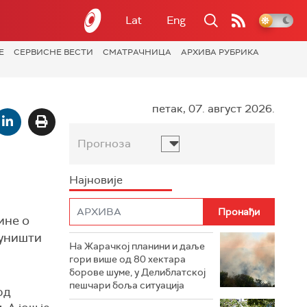
Lat
Eng
Е
СЕРВИСНЕ ВЕСТИ
СМАТРАЧНИЦА
АРХИВА РУБРИКА
петак, 07. август 2026.
Прогноза
Најновије
ине о
 уништи
На Жарачкој планини и даље
гори више од 80 хектара
борове шуме, у Делиблатској
пешчари боља ситуација
од