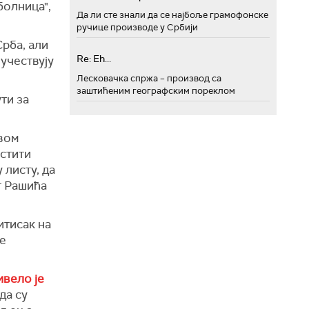
болница",
Да ли сте знали да се најбоље грамофонске
ручице производе у Србији
Срба, али
Re: Eh...
 учествују
Лесковачка спржа – производ са
заштићеним географским пореклом
ти за
овом
естити
 листу, да
т Рашића
итисак на
се
ивело је
да су