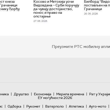
рст кнеза
Косово и Метохија уочи
Билборд "Видо
 Грачаници
Видовдана – Срби поручују
постављен на 
снику Ђорђу
да чувају достојанство,
Грачаници
понос и право на
26. 06. 2026.
опстајање
27. 06. 2026.
Преузмите РТС мобилну апли
|
|
|
|
оника
Друштво
Економија
Мерила времена
Рат у Украји
ЕУ могућности 2026
|
|
|
|
|
|
ис
Одбојка
Рукомет
Ватерполо
Атлетика
Ауто-мото