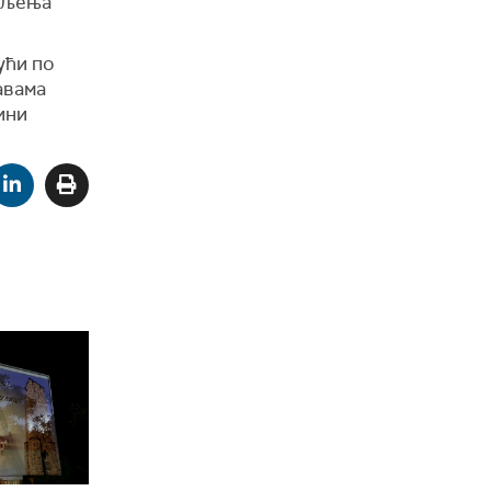
ељења
ући по
авама
ини