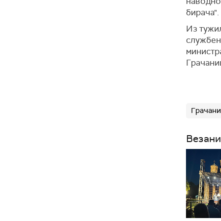
наводно
бирача".
Из тужил
службено
министр
Грачаниц
Грачани
Везани