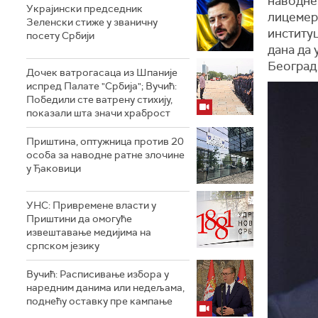
наводне 
Украјински председник
лицемер
Зеленски стиже у званичну
институц
посету Србији
дана да 
Београд
Дочек ватрогасаца из Шпаније
испред Палате "Србија"; Вучић:
Победили сте ватрену стихију,
показали шта значи храброст
Приштина, оптужница против 20
особа за наводне ратне злочине
у Ђаковици
УНС: Привремене власти у
Приштини да омогуће
извештавање медијима на
српском језику
Вучић: Расписивање избора у
наредним данима или недељама,
поднећу оставку пре кампање