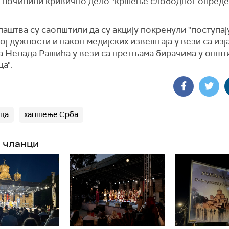
 починили кривично дело "кршење слободног опред
аштва су саопштили да су акцију покренули "поступај
ј дужности и након медијских извештаја у вези са изј
а Ненада Рашића у вези са претњама бирачима у општ
а".
ца
хапшење Срба
 чланци