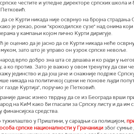
српске честите и угледне директоре српских школа и 
 Петковић.
 да се Kурти никада није осврнуо на бројна страдања 
 како је рекао, рони "крокодилске сузе" над онима који
ерама у кампањи којом лично Kурти диригује.
 је оценио да је јасно да се Kурти никада неће осврну
муком, зато што је управо он узрок српске невоље.
народ врло добро зна шта се дешава и ко ради у њег
, а ко против. Зато је важно у овом тренутку да сви ч
ажу јединство и да још јаче и снажније подрже Српску
више никада на политичкој сцени не понове људи попу
г газде Kуртија", поручио је Петковић.
 раније данас изнео тврдњу да се из Београда врши пр
арод на KиМ како би гласали за Српску листу и да им 
у финансијска средства.
 тужилаштво у Приштини, у сарадњи са полицијом,
пр
 особа српске националности у Грачаници
због сумње 