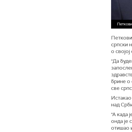
Петкови
Петковић
српски 
о својој
"Да буде
запослен
здравств
брине о 
све српс
Истакао 
над Срби
"А када 
онда је 
отишао и