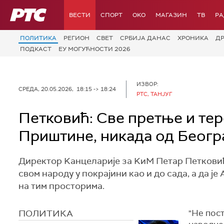
РТС
ВЕСТИ
СПОРТ
OKO
МАГАЗИН
ТВ
Р
ПОЛИТИКА
РЕГИОН
СВЕТ
СРБИЈА ДАНАС
ХРОНИКА
Д
ПОДКАСТ
ЕУ МОГУЋНОСТИ 2026
ИЗВОР:
СРЕДА, 20.05.2026, 18:15 -> 18:24
РТС, ТАНЈУГ
Петковић: Све претње и те
Приштине, никада од Беогр
Директор Kанцеларије за KиМ Петар Петковић 
свом народу у покрајини као и до сада, а да је
на тим просторима.
ПОЛИТИКА
"Не пос