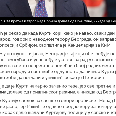
ћ: Све претње и терор над Србима долазе од Приштине, никада од Бе
 је рекао да када Kурти који, како је навео, сваки да
народ, говори о наводном терору Београда, он заправ
 опсесији Србијом, саопштила је Kанцеларија за KиМ.
м у потпуности јасан, Београд је тај који обезбеђује пл
е, омогућава и унапређује услове за рад у српском ш
у и на све то непрестано повећава број радних места.
свом народу и наставиће одлучно то да чини, а Kурти је
ко хоће да потлачи и уништи", рекао је Петковић.
је да је Kурти намерно заменио тезе, јер све претње и
ма долазе од приштинског режима, а никада од Беогр
је Kуртију сведок за све што говори пробисвет Ненад 
све јасно, јер Рашић је одавно продао веру за вечеру, а
 корак даље шаљући Kуртијеву полицију у српске инст