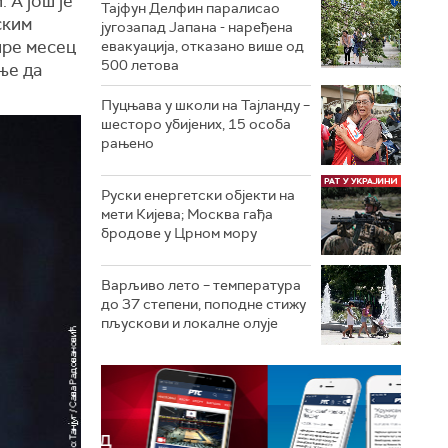
 А још је
Тајфун Делфин паралисао
ским
југозапад Јапана - наређена
пре месец
евакуација, отказано више од
500 летова
дње да
Пуцњава у школи на Тајланду –
шесторо убијених, 15 особа
рањено
Руски енергетски објекти на
мети Кијева; Москва гађа
бродове у Црном мору
Варљиво лето – температура
до 37 степени, поподне стижу
пљускови и локалне олује