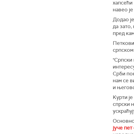
хапсећи 
навео је
Додао је
да зато,
пред кам
Петковић
српском 
"Српски 
интересу
Срби пок
нам се 
и његово
Kурти је
спрски н
ускраћуј
Основно
јуче пет