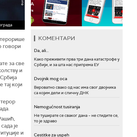
ограда
КОМЕНТАРИ
н терорише
о говори
Da, ali...
Како преживети прва три дана катастрофе у
ате за све
Србији, и за шта нас припрема ЕУ
колству и
 Србија
Dvojnik mog oca
 тај који
Вероватно свако од нас има свог двојника
са којим дели и сличну ДНК
 терор
Nemogućnost tusiranja
ада.
Не туширате се сваког дана – не стидите се,
Рашић,
то је здраво
 сада је
итуције и
Cestitke za uspeh