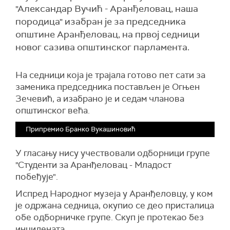
"Александар Вучић - Аранђеловац, наша
породица" изабран је за председника
општине Аранђеловац, на првој седници
новог сазива општинског парламента.
На седници која је трајала готово пет сати за
заменика председника постављен је Огњен
Зечевић, а изабрано је и седам чланова
општинског већа.
Припремио Бранко Вукашиновић
У гласању нису учествовали одборници групе
"Студенти за Аранђеловац - Младост
побеђује".
Испред Народног музеја у Аранђеловцу, у ком
је одржана седница, окупио се део присталица
обе одборничке групе. Скуп је протекао без
инцидената.