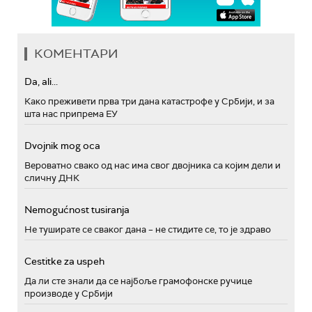
КОМЕНТАРИ
Da, ali...
Како преживети прва три дана катастрофе у Србији, и за
шта нас припрема ЕУ
Dvojnik mog oca
Вероватно свако од нас има свог двојника са којим дели и
сличну ДНК
Nemogućnost tusiranja
Не туширате се сваког дана – не стидите се, то је здраво
Cestitke za uspeh
Да ли сте знали да се најбоље грамофонске ручице
производе у Србији