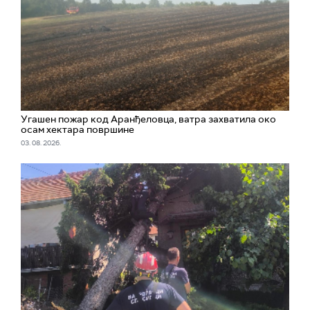
Угашен пожар код Аранђеловца, ватра захватила око
осам хектара површине
03. 08. 2026.