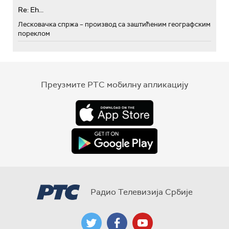
Re: Eh...
Лесковачка спржа – производ са заштићеним географским
пореклом
Преузмите РТС мобилну апликацију
Радио Телевизија Србије