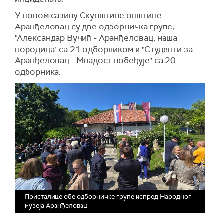
У новом сазиву Скупштине општине
Аранђеловац су две одборничка групе,
"Александар Вучић - Аранђеловац, наша
породица" са 21 одборником и "Студенти за
Аранђеловац - Младост побеђује" са 20
одборника.
Присталице обе одборничке групе испред Народног
музеја Аранђеловац