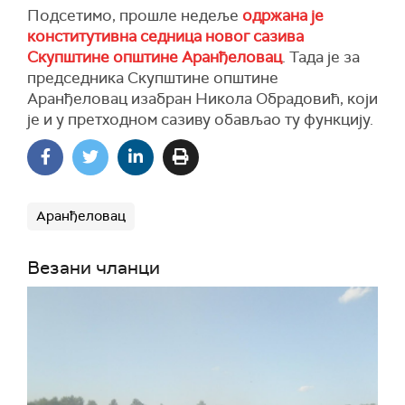
Подсетимо, прошле недеље
одржана је
конститутивна седница новог сазива
Скупштине општине Аранђеловац
. Тада је за
председника Скупштине општине
Аранђеловац изабран Никола Обрадовић, који
је и у претходном сазиву обављао ту функцију.
Аранђеловац
Везани чланци