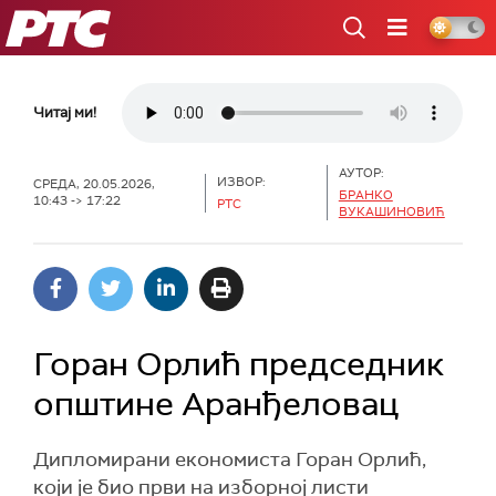
РТС
Читај ми!
АУТОР:
ИЗВОР:
СРЕДА, 20.05.2026,
БРАНКО
10:43 -> 17:22
РТС
ВУКАШИНОВИЋ
Горан Орлић председник
општине Аранђеловац
Дипломирани економиста Горан Орлић,
који је био први на изборној листи