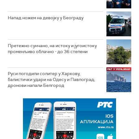
Напад ножем на девојку у Београду
Претежно сунчано, на истоку и југоистоку
променљиво облачно - до 36 степени
Руси погодили солитер у Харкову,
балистички удари на Одесу и Павлоград;
дронови напали Белгород