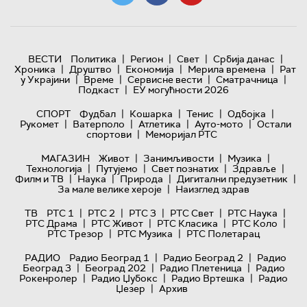
|
|
|
|
ВЕСТИ
Политика
Регион
Свет
Србија данас
|
|
|
|
Хроника
Друштво
Економија
Мерила времена
Рат
|
|
|
|
у Украјини
Време
Сервисне вести
Сматрачница
|
Подкаст
ЕУ могућности 2026
|
|
|
|
СПОРТ
Фудбал
Кошарка
Тенис
Одбојка
|
|
|
|
Рукомет
Ватерполо
Атлетика
Ауто-мото
Остали
|
спортови
Меморијал РТС
|
|
|
МАГАЗИН
Живот
Занимљивости
Музика
|
|
|
|
Технологијa
Путујемо
Свет познатих
Здравље
|
|
|
|
Филм и ТВ
Наука
Природа
Дигитални предузетник
|
За мале велике хероје
Наизглед здрав
|
|
|
|
|
ТВ
РТС 1
РТС 2
РТС 3
РТС Свет
РТС Наука
|
|
|
|
РТС Драма
РТС Живот
РТС Класика
РТС Коло
|
|
РТС Трезор
РТС Музика
РТС Полетарац
|
|
РАДИО
Радио Београд 1
Радио Београд 2
Радио
|
|
|
Београд 3
Београд 202
Радио Плетеница
Радио
|
|
|
Рокенролер
Радио Џубокс
Радио Вртешка
Радио
|
Џезер
Архив