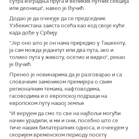
сутра изградња пруга и великих путних секција
или деоница", навео је Вучић.
Додао је да очекује да се председник
Узбекистана заиста осећа као код своје куће
када дође у Србију.
"Јер оно што је он нама приредио у Ташкенту,
ја сам можда једанпут или два пута, ако и
толико пута у животу, осетио и видео", рекао
је Вучић.
Пренео је новинарима да је разговарао и са
словачким замеником премијера о свим
регионалним темама, нафтоводима,
гасоводима и о европској подршци на
европском путу нашој земљи.
"И верујем да смо то све на најбољи могући
начин урадили, и ми и они, посебно што се
тиче наших билатералних односа, и очекујем у
скоријем временском периоду посету