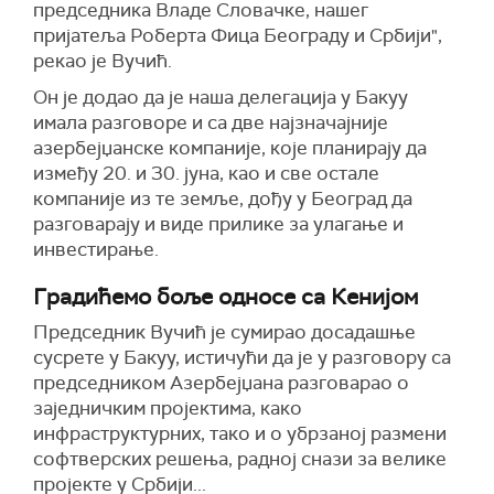
председника Владе Словачке, нашег
пријатеља Роберта Фица Београду и Србији",
рекао је Вучић.
Он је додао да је наша делегација у Бакуу
имала разговоре и са две најзначајније
азербејџанске компаније, које планирају да
између 20. и 30. јуна, као и све остале
компаније из те земље, дођу у Београд да
разговарају и виде прилике за улагање и
инвестирање.
Градићемо боље односе са Кенијом
Председник Вучић је сумирао досадашње
сусрете у Бакуу, истичући да је у разговору са
председником Азербејџана разговарао о
заједничким пројектима, како
инфраструктурних, тако и о убрзаној размени
софтверских решења, радној снази за велике
пројекте у Србији...