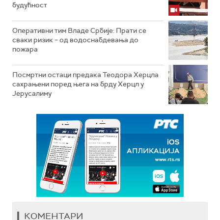
будућност
Оперативни тим Владе Србије: Прати се
сваки ризик – од водоснабдевања до
пожара
Посмртни остаци предака Теодора Херцла
сахрањени поред њега на брду Херцл у
Јерусалиму
КОМЕНТАРИ