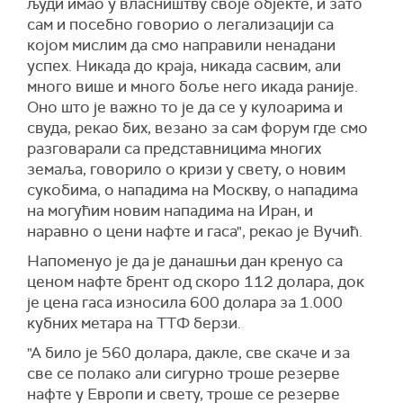
људи имао у власништву своје објекте, и зато
сам и посебно говорио о легализацији са
којом мислим да смо направили ненадани
успех. Никада до краја, никада сасвим, али
много више и много боље него икада раније.
Оно што је важно то је да се у кулоарима и
свуда, рекао бих, везано за сам форум где смо
разговарали са представницима многих
земаља, говорило о кризи у свету, о новим
сукобима, о нападима на Москву, о нападима
на могућим новим нападима на Иран, и
наравно о цени нафте и гаса", рекао је Вучић.
Напоменуо је да је данашњи дан кренуо са
ценом нафте брент од скоро 112 долара, док
је цена гаса износила 600 долара за 1.000
кубних метара на ТТФ берзи.
"А било је 560 долара, дакле, све скаче и за
све се полако али сигурно троше резерве
нафте у Европи и свету, троше се резерве