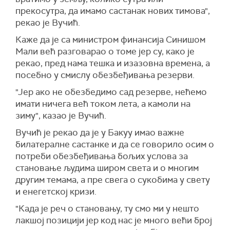
прекосутра, да имамо састанак нових тимова",
рекао је Вучић.
Каже да је са министром финансија Синишом
Мали већ разговарао о томе јер су, како је
рекао, пред нама тешка и изазовна времена, а
посебно у смислу обезбеђивања резерви.
"Јер ако не обезбедимо сад резерве, нећемо
имати ничега већ током лета, а камоли на
зиму", казао је Вучић.
Вучић је рекао да је у Бакуу имао важне
билатералне састанке и да се говорило осим о
потреби обезбеђивања бољих услова за
становање људима широм света и о многим
другим темама, а пре свега о сукобима у свету
и енегетској кризи.
"Када је реч о становању, ту смо ми у нешто
лакшој позицији јер код нас је много већи број