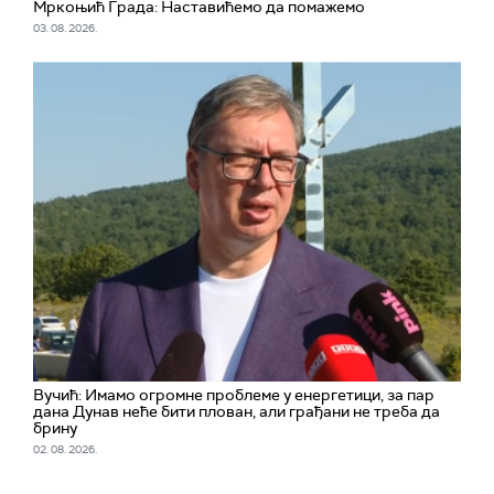
Мркоњић Града: Наставићемо да помажемо
03. 08. 2026.
Вучић: Имамо огромне проблеме у енергетици, за пар
дана Дунав неће бити плован, али грађани не треба да
брину
02. 08. 2026.