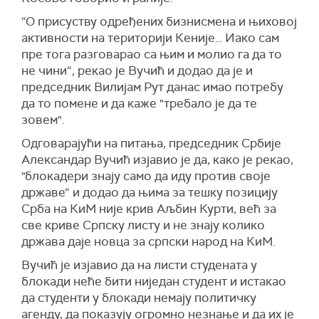
“О присуству одређених бизнисмена и њиховој
активности на територији Кеније… Иако сам
пре тога разговарао са њим и молио га да то
не чини“, рекао је Вучић и додао да је и
председник Вилијам Рут данас имао потребу
да то помене и да каже "требало је да те
зовем".
Одговарајући на питања, председник Србије
Александар Вучић изјавио је да, како је рекао,
"блокадери знају само да иду против своје
државе“ и додао да њима за тешку позицију
Срба на КиМ није крив Аљбин Курти, већ за
све криве Српску листу и не знају колико
држава даје новца за српски народ на КиМ.
Вучић је изјавио да на листи студената у
блокади неће бити ниједан студент и истакао
да студенти у блокади немају политичку
агенду, да показују огромно незнање и да их је