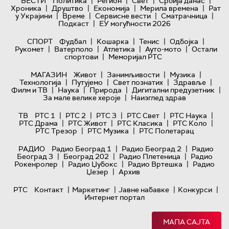
|
|
|
|
ВЕСТИ
Политика
Регион
Свет
Србија данас
|
|
|
|
Хроника
Друштво
Економија
Мерила времена
Рат
|
|
|
|
у Украјини
Време
Сервисне вести
Сматрачница
|
Подкаст
ЕУ могућности 2026
|
|
|
|
СПОРТ
Фудбал
Кошарка
Тенис
Одбојка
|
|
|
|
Рукомет
Ватерполо
Атлетика
Ауто-мото
Остали
|
спортови
Меморијал РТС
|
|
|
МАГАЗИН
Живот
Занимљивости
Музика
|
|
|
|
Технологијa
Путујемо
Свет познатих
Здравље
|
|
|
|
Филм и ТВ
Наука
Природа
Дигитални предузетник
|
За мале велике хероје
Наизглед здрав
|
|
|
|
|
ТВ
РТС 1
РТС 2
РТС 3
РТС Свет
РТС Наука
|
|
|
|
РТС Драма
РТС Живот
РТС Класика
РТС Коло
|
|
РТС Трезор
РТС Музика
РТС Полетарац
|
|
РАДИО
Радио Београд 1
Радио Београд 2
Радио
|
|
|
Београд 3
Београд 202
Радио Плетеница
Радио
|
|
|
Рокенролер
Радио Џубокс
Радио Вртешка
Радио
|
Џезер
Архив
|
|
|
|
РТС
Контакт
Маркетинг
Јавне набавке
Конкурси
Интернет портал
МАПА САЈТА