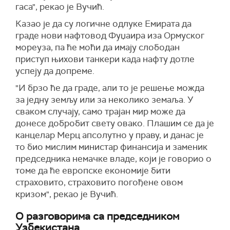
гаса", рекао је Вучић.
Казао је да су логичне одлуке Емирата да
граде нови нафтовод Фуџаира иза Ормуског
мореуза, па ће моћи да имају слободан
приступ њихови танкери када нафту дотле
успеју да допреме.
"И брзо ће да граде, али то је решење можда
за једну земљу или за неколико земаља. У
сваком случају, само трајан мир може да
донесе добробит свету овако. Плашим се да је
канцелар Мерц апсолутно у праву, и данас је
то био мислим министар финансија и заменик
председника немачке владе, који је говорио о
томе да ће европске економије бити
страховито, страховито погођене овом
кризом", рекао је Вучић.
О разговорима са председником
Узбекистана