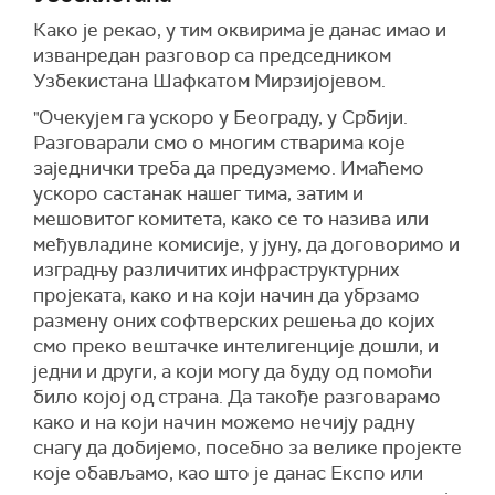
Како је рекао, у тим оквирима је данас имао и
изванредан разговор са председником
Узбекистана Шафкатом Мирзијојевом.
"Очекујем га ускоро у Београду, у Србији.
Разговарали смо о многим стварима које
заједнички треба да предузмемо. Имаћемо
ускоро састанак нашег тима, затим и
мешовитог комитета, како се то назива или
међувладине комисије, у јуну, да договоримо и
изградњу различитих инфраструктурних
пројеката, како и на који начин да убрзамо
размену оних софтверских решења до којих
смо преко вештачке интелигенције дошли, и
једни и други, а који могу да буду од помоћи
било којој од страна. Да такође разговарамо
како и на који начин можемо нечију радну
снагу да добијемо, посебно за велике пројекте
које обављамо, као што је данас Експо или