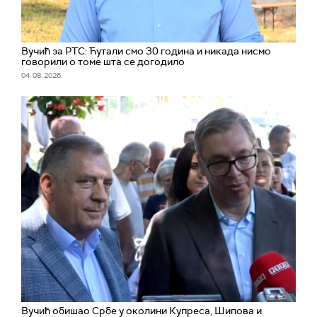
Вучић за РТС: Ћутали смо 30 година и никада нисмо
говорили о томе шта се догодило
04. 08. 2026.
Вучић обишао Србе у околини Купреса, Шипова и