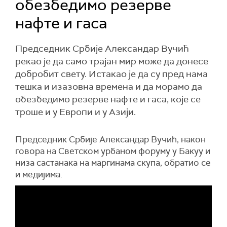
обезбедимо резерве
нафте и гаса
Председник Србије Александар Вучић
рекао је да само трајан мир може да донесе
добробит свету. Истакао је да су пред нама
тешка и изазовна времена и да морамо да
обезбедимо резерве нафте и гаса, које се
троше и у Европи и у Азији.
Председник Србије Александар Вучић, након
говора на Светском урбаном форуму у Бакуу и
низа састанака на маргинама скупа, обратио се
и медијима.