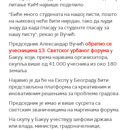
питање КиМ највише поделило.
"Биће много студената на нашој листи, пошто
на њиховој неће бити ниједан, тако да људи
знају да када гласају за студенте гласају за
нашу листу", рекао је Вучић.
Председник Александар Вучић
обратио се
учесницима 13. Светског урбаног форума
у
Бакуу, који, према најавама организатора,
окупља више од 41.000 учесника из око 180
земаља.
Најавио је да ће на Експу у Београду бити
представљена платформа са креативним и
иновативним решењима за проблеме градова.
Председник је имао и више сусрета са
светским званичницима на маргинама форума.
На скупу у Бакуу учествују шефови држава
или влада, министри, градоначелници,