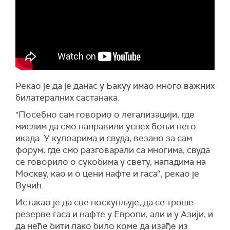
Р
екао је да је данас у Бакуу имао много важних
билатералних састанака.
"
Посебно сам говорио о легализацији,
где
мислим да смо направили успех бољи него
икада. У кулоарима и свуда, везано за сам
форум, где смо разговарали са многима, свуда
се говорило о сукобима у свету, нападима на
Москву, као и о цени нафте и гаса“, рекао је
Вучић.
Истакао је да све поскупљује, да се троше
резерве гаса и нафте у Европи, али и у Азији, и
да неће бити лако било коме да изађе из