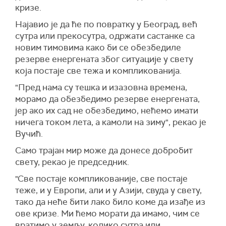
кризе.
Најавио је да ће по повратку у Београд, већ
сутра или прекосутра, одржати састанке са
новим тимовима како би се обезбедиле
резерве енергената због ситуације у свету
која постаје све тежа и компликованија.
"
Пред нама су тешка и изазовна времена,
морамо да обезбедимо резерве енергената,
ј
ер ако их сад не обезбедимо, нећемо имати
ничега током лета, а камоли на зиму", рекао је
Вучић.
Само трајан мир може да донесе добробит
свету, рекао је председник.
"Све постаје компликованије, све постаје
теже, и у Европи, али и у Азији, свуда у свету,
тако да неће бити лако било коме да изађе из
ове кризе. Ми ћемо морати да имамо, чим се
вратимо у земљу, колико сутра или