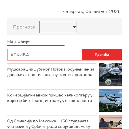
четвртак, 06. август 2026.
Прогноза
Најновије
Мушкарац из Зубиног Потока, осумњичен за
давање лажног исказа, пуштен из притвора
Комерцијални авион пришао хеликоптеру у
којем је био Трамп, истражују се околности
Од Сомалије до Мексика – 160 студената
учи језик и у Србији гради своју академску