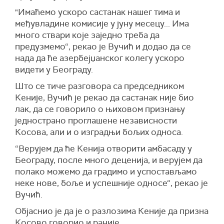
"Имаћемо ускоро састанак нашег тима и
међувладине комисије у јуну месецу... Има
много ствари које заједно треба да
предузмемо“, рекао је Вучић и додао да се
нада да ће азербејџанског колегу ускоро
видети у Београду.
Што се тиче разговора са председником
Кеније, Вучић је рекао да састанак није био
лак, да се говорило о њиховом признању
једнострано проглашене независности
Косова, али и о изградњи бољих односа.
“Верујем да ће Кенија отворити амбасаду у
Београду, после много деценија, и верујем да
полако можемо да градимо и успостављамо
неке нове, боље и успешније односе“, рекао је
Вучић.
Објаснио је да је о разлозима Кеније да призна
Косово говорио и раније.