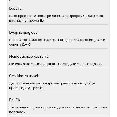
Da, ali...
Како преживети прва три дана катастрофе у Србији, и за
шта нас припрема ЕУ
Dvojnik mog oca
Вероватно свако од нас има свог двојника са којим дели и
сличну ДНК
Nemogućnost tusiranja
Не туширате се сваког дана – не стидите се, то је здраво
Cestitke za uspeh
Да ли сте знали да се најбоље грамофонске ручице
производе у Србији
Re: Eh...
Лесковачка спржа – производ са заштићеним географским
пореклом