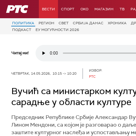
РТС
ВЕСТИ
СПОРТ
OKO
МАГАЗИН
ТВ
Р
ПОЛИТИКА
РЕГИОН
СВЕТ
СРБИЈА ДАНАС
ХРОНИКА
Д
ПОДКАСТ
ЕУ МОГУЋНОСТИ 2026
Читај ми!
ИЗВОР:
ЧЕТВРТАК, 14.05.2026, 10:15 -> 10:20
РТС
Вучић са министарком култ
сарадње у области културе
Председник Републике Србије Александар Вуч
Лином Мендони, са којом је разговарао о даљ
заштите културног наслеђа и успостављању м