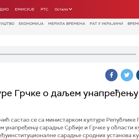
АДИО
ЕМИСИЈЕ
РТС
Остало
РУШТВО
ЕКОНОМИЈА
МЕРИЛА ВРЕМЕНА
РАТ У УКРАЈИНИ
ВРЕМ
уре Грчке о даљем унапређењу
ић састао се са министарком културе Републике 
ем унапређењу сарадње Србије и Грчке у области к
еђуинституционалне сарадње сродних установа ку