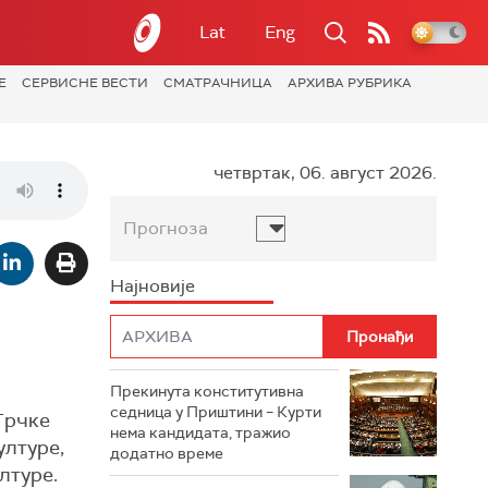
Lat
Eng
Е
СЕРВИСНЕ ВЕСТИ
СМАТРАЧНИЦА
АРХИВА РУБРИКА
четвртак, 06. август 2026.
Прогноза
Најновије
Прекинута конститутивна
седница у Приштини – Курти
Грчке
нема кандидата, тражио
ултуре,
додатно време
лтуре.