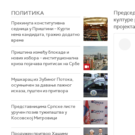
ПОЛИТИКА
Председн
културе 
Прекинута конститутивна
пројекта
седница у Приштини – Курти
нема кандидата, тражио додатно
време
Приштина између блокаде и
нових избора – институционална
криза појачава притисак на Србе
Мушкарац из Зубиног Потока,
осумњичен за давање лажног
исказа, пуштен из притвора
Представницима Српске листе
уручен позив тужилаштва у
Косовској Митровици
Продужен притвор Хашиму