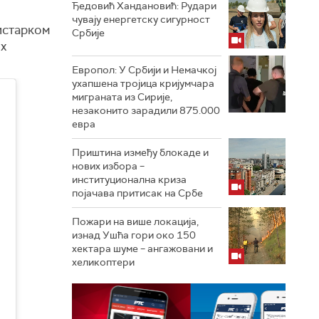
Ђедовић Хандановић: Рудари
чувају енергетску сигурност
истарком
Србије
их
Европол: У Србији и Немачкој
ухапшена тројица кријумчара
миграната из Сирије,
незаконито зарадили 875.000
евра
Приштина између блокаде и
нових избора –
институционална криза
појачава притисак на Србе
Пожари на више локација,
изнад Ушћа гори око 150
хектара шуме – ангажовани и
хеликоптери