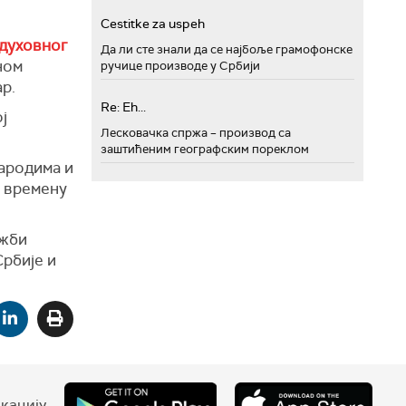
Cestitke za uspeh
 духовног
Да ли сте знали да се најбоље грамофонске
ном
ручице производе у Србији
р.
Re: Eh...
ј
Лесковачка спржа – производ са
заштићеним географским пореклом
народима и
у времену
ожби
рбије и
кацију