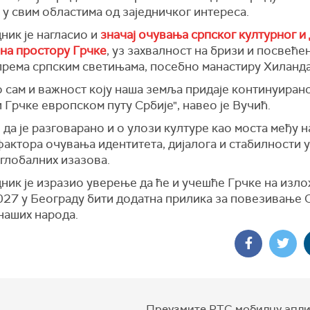
у свим областима од заједничког интереса.
ник је нагласио и
значај очувања српског културног и
 на простору Грчке
, уз захвалност на бризи и посвеће
према српским светињама, посебно манастиру Хиланда
 сам и важност коју наша земља придаје континуирано
Грчке европском путу Србије", навео је Вучић.
 да је разговарано и о улози културе као моста међу 
актора очувања идентитета, дијалога и стабилности 
глобалних изазова.
ник је изразио уверење да ће и учешће Грчке на изл
027 у Београду бити додатна прилика за повезивање С
наших народа.
Преузмите РТС мобилну апли