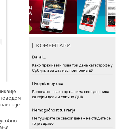
КОМЕНТАРИ
Da, ali...
Како преживети прва три дана катастрофе у
Србији, и за шта нас припрема ЕУ
Dvojnik mog oca
ликвије
Вероватно свако од нас има свог двојника
са којим дели и сличну ДНК
д поводом
навео је
Nemogućnost tusiranja
Не туширате се сваког дана – не стидите се,
ђусобно
то је здраво
вање