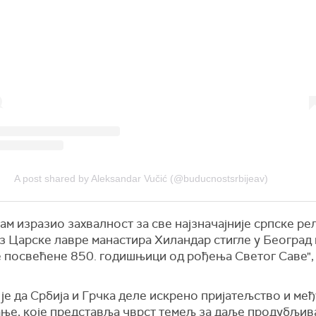
A post shared by Aleksandar Vučić (@buducnostsrbijeav)
ам изразио захвалност за све најзначајније српске ре
из Царске лавре манастира Хиландар стигле у Београ
 посвећене 850. годишњици од рођења Светог Саве", 
је да Србија и Грчка деле искрено пријатељство и ме
ње, које представља чврст темељ за даље продубљи