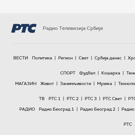
Радио Телевизија Србије
|
|
|
|
ВЕСТИ
Политика
Регион
Свет
Србија данас
Хр
|
|
СПОРТ
Фудбал
Кошарка
Тен
|
|
|
МАГАЗИН
Живот
Занимљивости
Музика
Техноло
|
|
|
|
ТВ
РТС 1
РТС 2
РТС 3
РТС Свет
РТ
|
|
РАДИО
Радио Београд 1
Радио Београд 2
Радио
РТС