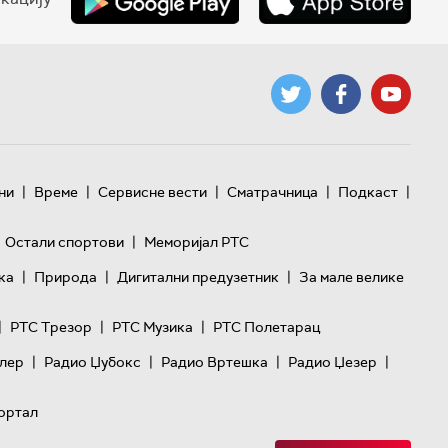
|
|
|
|
|
ни
Време
Сервисне вести
Сматрачница
Подкаст
|
Остали спортови
Меморијал РТС
|
|
|
ка
Природа
Дигитални предузетник
За мале велике
|
|
|
РТС Трезор
РТС Музика
РТС Полетарац
|
|
|
|
лер
Радио Џубокс
Радио Вртешка
Радио Џезер
ортал