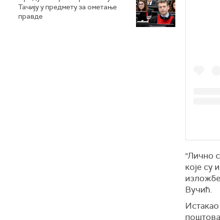
Тачију у предмету за ометање
правде
"Лично с
које су 
изложбе
Вучић.
Истакао 
поштова