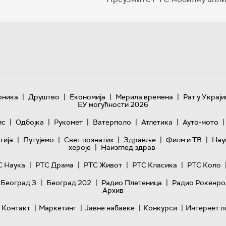
|
|
|
|
оника
Друштво
Економија
Мерила времена
Рат у Украји
ЕУ могућности 2026
|
|
|
|
|
|
ис
Одбојка
Рукомет
Ватерполо
Атлетика
Ауто-мото
|
|
|
|
|
гијa
Путујемо
Свет познатих
Здравље
Филм и ТВ
Нау
|
хероје
Наизглед здрав
|
|
|
|
С Наука
РТС Драма
РТС Живот
РТС Класика
РТС Коло
|
|
|
 Београд 3
Београд 202
Радио Плетеница
Радио Рокенро
Архив
|
|
|
|
Контакт
Маркетинг
Јавне набавке
Конкурси
Интернет п