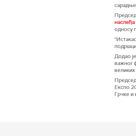
сарадње 
Председ
наслеђа
односу 
"Истакао
подршци 
Додао је
важног ф
великих 
Председ
Експо 2
Грчке и 