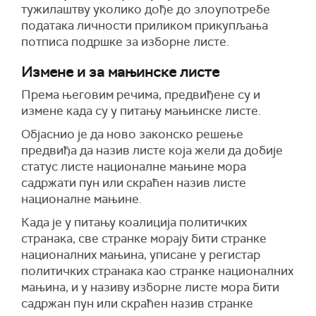
тужилаштву уколико дође до злоупотребе
података личности приликом прикупљања
потписа подршке за изборне листе.
Измене и за мањинске листе
Према његовим речима, предвиђене су и
измене када су у питању мањинске листе.
Објаснио је да ново законско решење
предвиђа да назив листе која жели да добије
статус листе националне мањине мора
садржати пун или скраћен назив листе
националне мањине.
Када је у питању коалиција политичких
странака, све странке морају бити странке
националних мањина, уписане у регистар
политичких странака као странке националних
мањина, и у називу изборне листе мора бити
садржан пун или скраћен назив странке