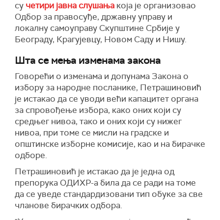
су
четири јавна слушања
која је организовао
Одбор за правосуђе, државну управу и
локалну самоуправу Скупштине Србије у
Београду, Крагујевцу, Новом Саду и Нишу.
Шта се мења изменама закона
Говорећи о изменама и допунама Закона о
избору за народне посланике, Петрашиновић
је истакао да се уводи већи капацитет органа
за спровођење избора, како оних који су
средњег нивоа, тако и оних који су нижег
нивоа, при томе се мисли на градске и
општинске изборне комисије, као и на бирачке
одборе.
Петрашиновић је истакао да је једна од
препорука ОДИХР-а била да се ради на томе
да се уведе стандардизовани тип обуке за све
чланове бирачких одбора.