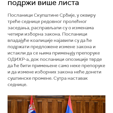
подржи више листа
Посланици Скупштине Србије, у оквиру
треће седнице редовног пролећног
заседања, расправљали су о изменама
четири изборна закона. Посланици
владајуће коалиције најавили су да ће
подржати предложене измене закона и
истакли да се њима примењују препоруке
ОДИХР-а, док посланици опозиције тврде
да ће бити примењене само неке препоруке
и да измене изборних закона неће донети
суштинске промене. Сутра наставак
седнице.