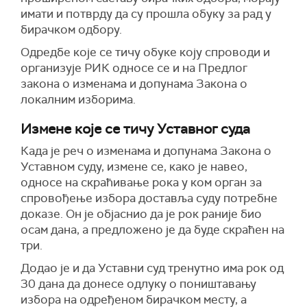
имати и потврду да су прошла обуку за рад у
бирачком одбору.
Одредбе које се тичу обуке коју спроводи и
организује РИК односе се и на Предлог
закона о изменама и допунама Закона о
локалним изборима.
Измене које се тичу Уставног суда
Када је реч о изменама и допунама Закона о
Уставном суду, измене се, како је навео,
односе на скраћивање рока у ком орган за
спровођење избора доставља суду потребне
доказе. Он је објаснио да је рок раније био
осам дана, а предложено је да буде скраћен на
три.
Додао је и да Уставни суд тренутно има рок од
30 дана да донесе одлуку о поништавању
избора на одређеном бирачком месту, а