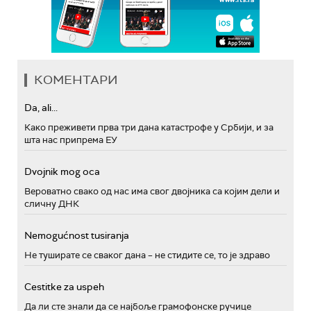
КОМЕНТАРИ
Da, ali...
Како преживети прва три дана катастрофе у Србији, и за
шта нас припрема ЕУ
Dvojnik mog oca
Вероватно свако од нас има свог двојника са којим дели и
сличну ДНК
Nemogućnost tusiranja
Не туширате се сваког дана – не стидите се, то је здраво
Cestitke za uspeh
Да ли сте знали да се најбоље грамофонске ручице