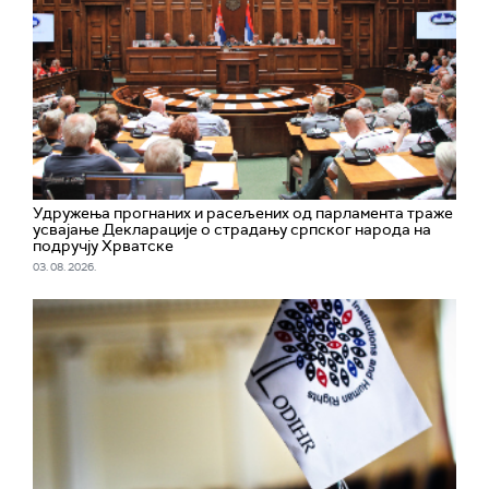
Удружења прогнаних и расељених од парламента траже
усвајање Декларације о страдању српског народа на
подручју Хрватске
03. 08. 2026.