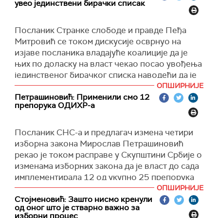
увео јединствени бирачки списак
Посланик Странке слободе и правде Пеђа
Митровић се током дискусије осврнуо на
изјаве посланика владајуће коалиције да је
њих по доласку на власт чекао посао увођења
јединственог бирачког списка наводећи да је
тај списак уведен 2011. године, пре доласка
ОПШИРНИЈЕ
СНС-а на власт.
Петрашиновић: Применили смо 12
препорука ОДИХР-а
На то му је председница Народне скупштине
Ана Брнабић одговорила да је закон о
Посланик СНС-а и предлагач измена четири
јединственом бирачком списку усвојен још
изборна закона Мирослав Петрашиновић
2000. године, али да списак није формиран за
рекао је током расправе у Скупштини Србије о
време бивше власти.
изменама изборних закона да је власт до сада
Митровић је одговорио да су по извештајима
имплементирала 12 од укупно 25 препорука
ОДИХР-а избори пре 2012. године били
ОДИХР-а и одбацио тврдње опозиције да се
ОПШИРНИЈЕ
оцењени као слободни, на шта је Брнабићева
препоруке селективно примењују.
Стојменовић: Зашто нисмо кренули
одговорила да је "нормално да су били
од оног што је стварно важно за
"Оно што је права истина и што грађани Србије
изборни процес