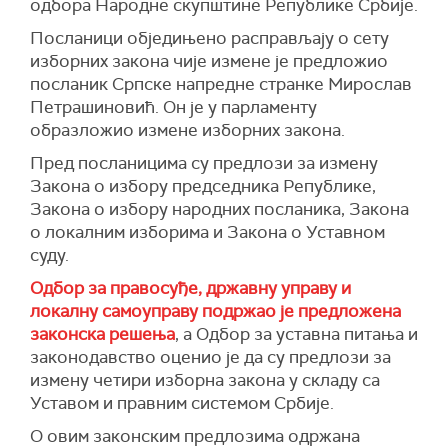
нисмо видели у Србији'", навела је
одбора Народне скупштине Републике Србије.
Брнабићева.
Посланици обједињено расправљају о сету
(Фонет, Танјуг)
изборних закона чије измене је предложио
посланик Српске напредне странке Мирослав
Петрашиновић. Он је у парламенту
образложио измене изборних закона.
Пред посланицима су предлози за измену
Закона о избору председника Републике,
Закона о избору народних посланика, Закона
о локалним изборима и Закона о Уставном
суду.
Одбор за правосуђе, државну управу и
локалну самоуправу подржао је предложена
законска решења
, а Одбор за уставна питања и
законодавство оценио је да су предлози за
измену четири изборна закона у складу са
Уставом и правним системом Србије.
О овим законским предлозима одржана