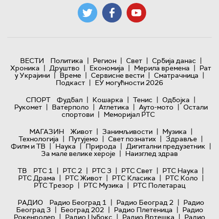
|
|
|
|
ВЕСТИ
Политика
Регион
Свет
Србија данас
|
|
|
|
Хроника
Друштво
Економија
Мерила времена
Рат
|
|
|
|
у Украјини
Време
Сервисне вести
Сматрачница
|
Подкаст
ЕУ могућности 2026
|
|
|
|
СПОРТ
Фудбал
Кошарка
Тенис
Одбојка
|
|
|
|
Рукомет
Ватерполо
Атлетика
Ауто-мото
Остали
|
спортови
Меморијал РТС
|
|
|
МАГАЗИН
Живот
Занимљивости
Музика
|
|
|
|
Технологијa
Путујемо
Свет познатих
Здравље
|
|
|
|
Филм и ТВ
Наука
Природа
Дигитални предузетник
|
За мале велике хероје
Наизглед здрав
|
|
|
|
|
ТВ
РТС 1
РТС 2
РТС 3
РТС Свет
РТС Наука
|
|
|
|
РТС Драма
РТС Живот
РТС Класика
РТС Коло
|
|
РТС Трезор
РТС Музика
РТС Полетарац
|
|
РАДИО
Радио Београд 1
Радио Београд 2
Радио
|
|
|
Београд 3
Београд 202
Радио Плетеница
Радио
|
|
|
Рокенролер
Радио Џубокс
Радио Вртешка
Радио