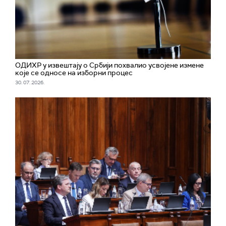
ОДИХР у извештају о Србији похвалио усвојене измене
које се односе на изборни процес
30. 07. 2026.