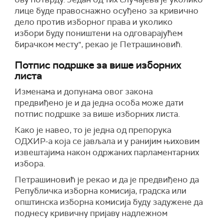
лице буде правоснажно осуђено за кривично
дело против изборног права и уколико
избори буду поништени на одговарајућем
бирачком месту", рекао је Петрашиновић.
Потпис подршке за више изборних
листа
Изменама и допунама овог закона
предвиђено је и да једна особа може дати
потпис подршке за више изборних листа.
Како је навео, то је једна од препорука
ОДХИР-а која се јављала и у ранијим њиховим
извештајима након одржаних парламентарних
избора.
Петрашиновић је рекао и да је предвиђено да
Републичка изборна комисија, градска или
општинска изборна комисија буду задужене да
поднесу кривичну пријаву надлежном