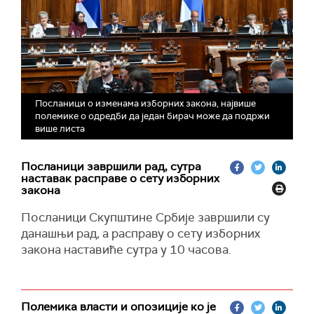
Посланици о изменама изборних закона, највише
полемике о одредби да један бирач може да подржи
више листа
Посланици завршили рад, сутра
наставак расправе о сету изборних
закона
Посланици Скупштине Србије завршили су
данашњи рад, а расправу о сету изборних
закона наставиће сутра у 10 часова.
Полемика власти и опозиције ко је