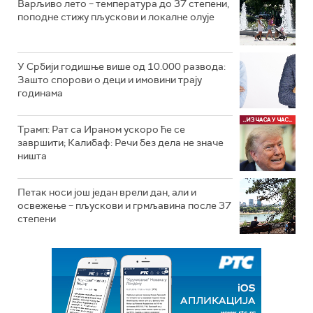
Варљиво лето – температура до 37 степени,
поподне стижу пљускови и локалне олује
У Србији годишње више од 10.000 развода:
Зашто спорови о деци и имовини трају
годинама
Трамп: Рат са Ираном ускоро ће се
завршити; Калибаф: Речи без дела не значе
ништа
Петак носи још један врели дан, али и
освежење – пљускови и грмљавина после 37
степени