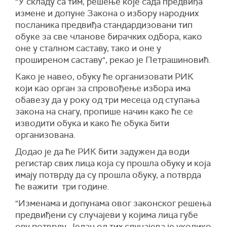
"У складу са тим, решење које сада предвиђа
измене и допуне Закона о избору народних
посланика предвиђа стандардизовани тип
обуке за све чланове бирачких одбора, како
оне у сталном саставу, тако и оне у
проширеном саставу", рекао је Петрашиновић.
Како је навео, обуку ће организовати РИК
који као орган за спровођење избора има
обавезу да у року од три месеца од ступања
закона на снагу, пропише начин како ће се
изводити обука и како ће обука бити
организована.
Додао је да ће РИК бити задужен да води
регистар свих лица која су прошла обуку и која
имају потврду да су прошла обуку, а потврда
ће важити три године.
"Изменама и допунама овог законског решења
предвиђени су случајеви у којима лица губе
ову потврду. Један од тих случајева је уколико