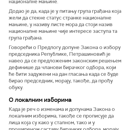
националне мањине.
Додао је да, када је у питању група грађана која
жели да стекне статус странке националне
мањине, у називу листе мора да стоји назив
националне мањине чије интересе заступа та
група грађана.
Говорећи о Предлогу допуне Закона о избору
председника Републике, Петрашиновић је
навео да се предложеним законским решењем
дефинише да чланови бирачког одбора, који
ће бити задужени на дан гласања када се буде
бирао председник, морају, такође, да прођу
обуку.
О локалним изборима
Када је реч о изменама и допунама Закона о
локалним изборима, такође се прописује да
лица која су како у сталном, тако и у
проширеном саставу бирачких одбора, морају