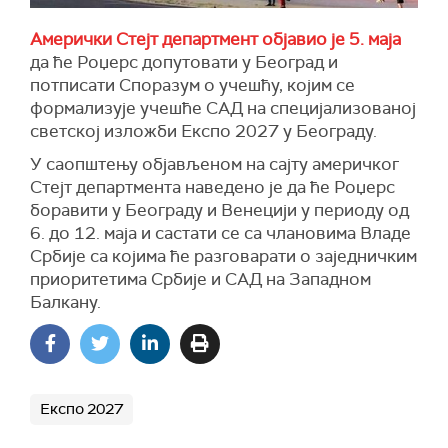
Амерички Стејт департмент објавио је 5. маја
да ће Роџерс допутовати у Београд и
потписати Споразум о учешћу, којим се
формализује учешће САД на специјализованој
светској изложби Експо 2027 у Београду.
У саопштењу објављеном на сајту америчког
Стејт департмента наведено је да ће Роџерс
боравити у Београду и Венецији у периоду од
6. до 12. маја и састати се са члановима Владе
Србије са којима ће разговарати о заједничким
приоритетима Србије и САД на Западном
Балкану.
Експо 2027