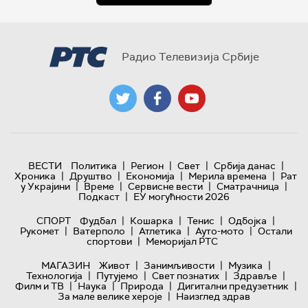
Радио Телевизија Србије
|
|
|
|
ВЕСТИ
Политика
Регион
Свет
Србија данас
|
|
|
|
Хроника
Друштво
Економија
Мерила времена
Рат
|
|
|
|
у Украјини
Време
Сервисне вести
Сматрачница
|
Подкаст
ЕУ могућности 2026
|
|
|
|
СПОРТ
Фудбал
Кошарка
Тенис
Одбојка
|
|
|
|
Рукомет
Ватерполо
Атлетика
Ауто-мото
Остали
|
спортови
Меморијал РТС
|
|
|
МАГАЗИН
Живот
Занимљивости
Музика
|
|
|
|
Технологијa
Путујемо
Свет познатих
Здравље
|
|
|
|
Филм и ТВ
Наука
Природа
Дигитални предузетник
|
За мале велике хероје
Наизглед здрав