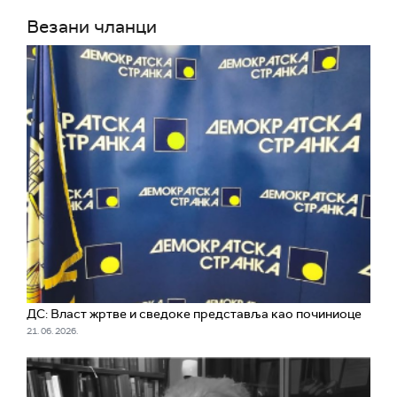
Везани чланци
ДС: Власт жртве и сведоке представља као починиоце
21. 06. 2026.