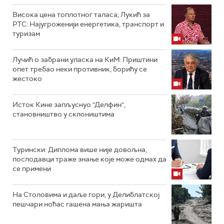
Висока цена топлотног таласа; Лукић за
РТС: Најугроженији енергетика, транспорт и
туризам
Лучић о забрани уласка на КиМ: Приштини
опет требао неки противник, борићу се
жестоко
Исток Кине запљуснуо "Делфин",
становништво у склоништима
Турински: Диплома више није довољна,
послодавци траже знање које може одмах да
се примени
На Столовима и даље гори, у Делиблатској
пешчари ноћас гашена мања жаришта