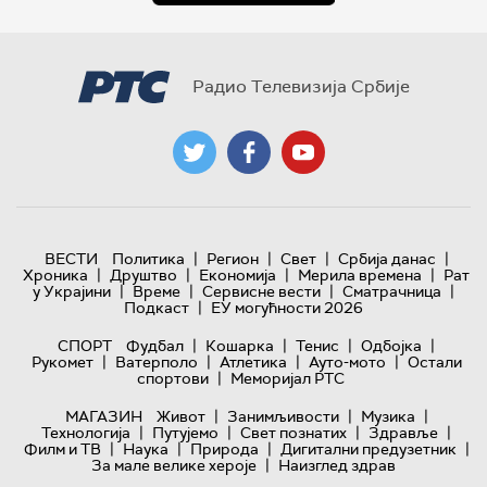
Радио Телевизија Србије
|
|
|
|
ВЕСТИ
Политика
Регион
Свет
Србија данас
|
|
|
|
Хроника
Друштво
Економија
Мерила времена
Рат
|
|
|
|
у Украјини
Време
Сервисне вести
Сматрачница
|
Подкаст
ЕУ могућности 2026
|
|
|
|
СПОРТ
Фудбал
Кошарка
Тенис
Одбојка
|
|
|
|
Рукомет
Ватерполо
Атлетика
Ауто-мото
Остали
|
спортови
Меморијал РТС
|
|
|
МАГАЗИН
Живот
Занимљивости
Музика
|
|
|
|
Технологијa
Путујемо
Свет познатих
Здравље
|
|
|
|
Филм и ТВ
Наука
Природа
Дигитални предузетник
|
За мале велике хероје
Наизглед здрав