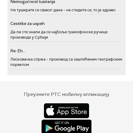
Nemogućnost tusiranja
Не туширате се сваког дана – не стидите се, то је здраво
Cestitke za uspeh
Да ли сте знали да се најбоље грамофонске ручице
производе у Србији
Re: Eh...
Лесковачка спржа – производ са заштићеним географским
пореклом
Преузмите РТС мобилну апликацију