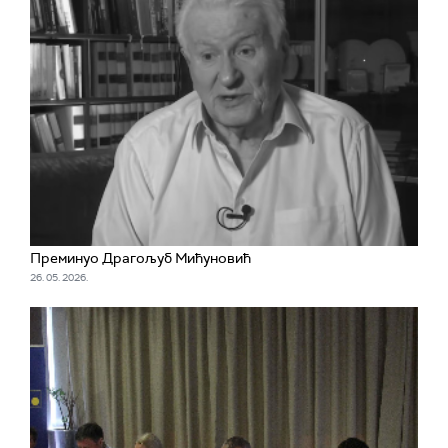
Преминуо Драгољуб Мићуновић
26. 05. 2026.