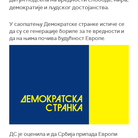
демократије и људског достојанства.
У саопштењу Демократске странке истиче се
да су се генерације бориле за те вредности и
да на њима почива будућност Европе.
ДС је оценила и да Србија припада Европи