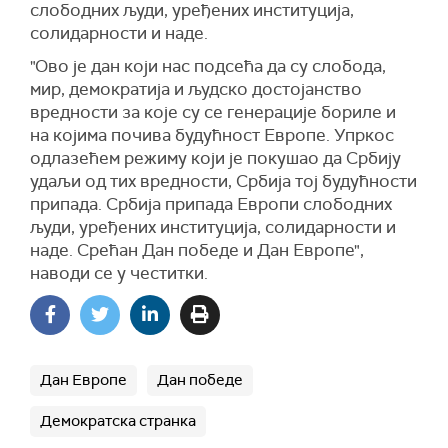
слободних људи, уређених институција,
солидарности и наде.
"Ово је дан који нас подсећа да су слобода,
мир, демократија и људско достојанство
вредности за које су се генерације бориле и
на којима почива будућност Европе. Упркос
одлазећем режиму који је покушао да Србију
удаљи од тих вредности, Србија тој будућности
припада. Србија припада Европи слободних
људи, уређених институција, солидарности и
наде. Срећан Дан победе и Дан Европе",
наводи се у честитки.
Дан Европе
Дан победе
Демократска странка