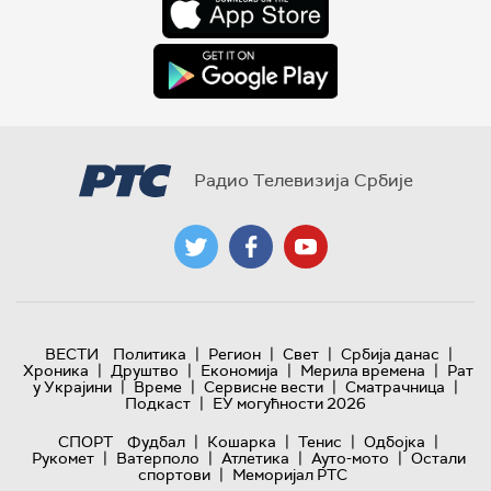
Радио Телевизија Србије
|
|
|
|
ВЕСТИ
Политика
Регион
Свет
Србија данас
|
|
|
|
Хроника
Друштво
Економија
Мерила времена
Рат
|
|
|
|
у Украјини
Време
Сервисне вести
Сматрачница
|
Подкаст
ЕУ могућности 2026
|
|
|
|
СПОРТ
Фудбал
Кошарка
Тенис
Одбојка
|
|
|
|
Рукомет
Ватерполо
Атлетика
Ауто-мото
Остали
|
спортови
Меморијал РТС