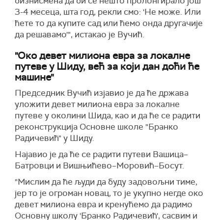
бизнисмена да би се нешто пролонгирало још
3-4 месеца, шта год, рекли смо: 'Не може. Или
ћете то да купите сад или ћемо онда другачије
да решавамо'", истакао је Вучић.
"Око девет милиона евра за локалне
путеве у Шиду, већ за који дан доћи ће
машине"
Председник Вучић изјавио је да ће држава
уложити девет милиона евра за локалне
путеве у околини Шида, као и да ће се радити
реконструкција Основне школе "Бранко
Радичевић" у Шиду.
Најавио је да ће се радити путеви Вашица–
Батровци и Вишњићево–Моровић–Босут.
"Мислим да ће људи да буду задовољни тиме,
јер то је огроман новац, то је укупно негде око
девет милиона евра и кренућемо да радимо
Основну школу 'Бранко Радичевић', сасвим и