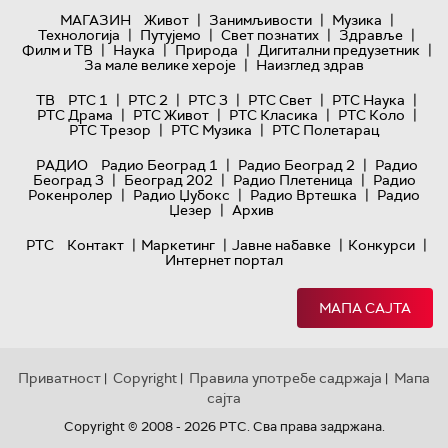
|
|
|
МАГАЗИН
Живот
Занимљивости
Музика
|
|
|
|
Технологијa
Путујемо
Свет познатих
Здравље
|
|
|
|
Филм и ТВ
Наука
Природа
Дигитални предузетник
|
За мале велике хероје
Наизглед здрав
|
|
|
|
|
ТВ
РТС 1
РТС 2
РТС 3
РТС Свет
РТС Наука
|
|
|
|
РТС Драма
РТС Живот
РТС Класика
РТС Коло
|
|
РТС Трезор
РТС Музика
РТС Полетарац
|
|
РАДИО
Радио Београд 1
Радио Београд 2
Радио
|
|
|
Београд 3
Београд 202
Радио Плетеница
Радио
|
|
|
Рокенролер
Радио Џубокс
Радио Вртешка
Радио
|
Џезер
Архив
|
|
|
|
РТС
Контакт
Маркетинг
Јавне набавке
Конкурси
Интернет портал
МАПА САЈТА
Приватност
Copyright
Правила употребе садржаја
Мапа
|
|
|
сајта
Copyright © 2008 - 2026 РТС. Сва права задржана.