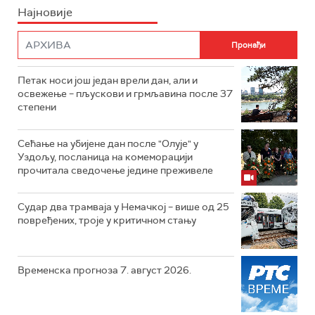
Најновије
Петак носи још један врели дан, али и
освежење – пљускови и грмљавина после 37
степени
Сећање на убијене дан после "Олује" у
Уздољу, посланица на комеморацији
прочитала сведочење једине преживеле
Судар два трамваја у Немачкој – више од 25
повређених, троје у критичном стању
Временска прогноза 7. август 2026.