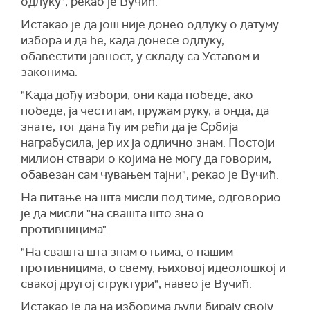
одлуку", рекао је Вучић.
Истакао је да још није донео одлуку о датуму
избора и да ће, када донесе одлуку,
обавестити јавност, у складу са Уставом и
законима.
"Када дођу избори, они када победе, ако
победе, ја честитам, пружам руку, а онда, да
знате, тог дана ћу им рећи да је Србија
награбусила, јер их ја одлично знам. Постоји
милион ствари о којима не могу да говорим,
обавезан сам чувањем тајни", рекао је Вучић.
На питање на шта мисли под тиме, одговорио
је да мисли "на свашта што зна о
противницима".
"На свашта шта знам о њима, о нашим
противницима, о свему, њиховој идеолошкој и
свакој другој структури", навео је Вучић.
Истакао је да на изборима људи бирају своју