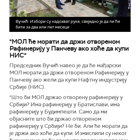
Вучић: Избори су надохват руке, свеједно је да ли ће
бити за два или пет месеци
"МОЛ ће морати да држи отвореном
Рафинерију у Панчеву ако хоће да купи
НИС"
Председник Вучић навео је да ће мађарски
МОЛ морати да држи отвореном Рафинерију у
Панчеву ако жели да купи Нафтну индустрију
Србије (НИС).
"Што би МОЛ држао отворену рафинерију у
Србији? Има рафинерију у Братислави, има
рафинерију у Будимпешти. Само да ми
објасните што би држао отвореном
рафинерију у Србији? Не би. Али ће морати да
је држи ако хоће да купи. Измислили су неког