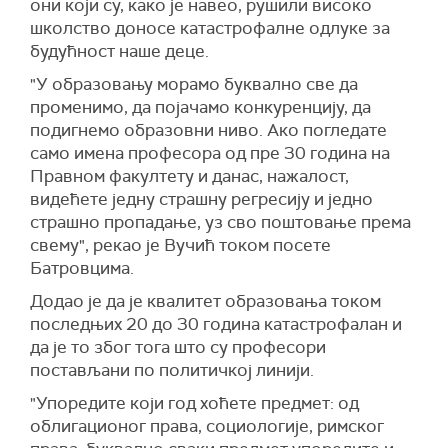
они који су, како је навео, рушили високо
школство доносе катастрофалне одлуке за
будућност наше деце.
"У образовању морамо буквално све да
променимо, да појачамо конкуренцију, да
подигнемо образовни ниво. Ако погледате
само имена професора од пре 30 година на
Правном факултету и данас, нажалост,
видећете једну страшну регресију и једно
страшно пропадање, уз сво поштовање према
свему", рекао је Вучић током посете
Батровцима.
Додао је да је квалитет образовања током
последњих 20 до 30 година катастрофалан и
да је то због тога што су професори
постављани по политичкој линији.
"Упоредите који год хоћете предмет: од
облигационог права, социологије, римског