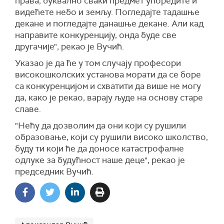
права, буквално сваки предмет упоредите и
видећете небо и земљу. Погледајте тадашње
декане и погледајте данашње декане. Али кад
направите конкуренцију, онда буде све
другачије", рекао је Вучић.
Указао је да ће у том случају професори
високошколских установа морати да се боре
са конкуренцијом и схватити да више не могу
да, како је рекао, варају људе на основу старе
славе.
"Нећу да дозволим да они који су рушили
образовање, који су рушили високо школство,
буду ти који ће да доносе катастрофалне
одлуке за будућност наше деце", рекао је
председник Вучић.