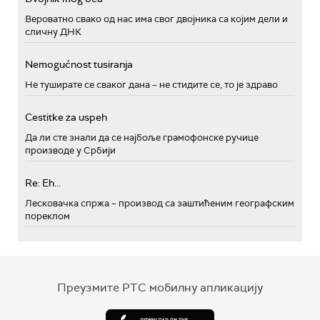
Вероватно свако од нас има свог двојника са којим дели и
сличну ДНК
Nemogućnost tusiranja
Не туширате се сваког дана – не стидите се, то је здраво
Cestitke za uspeh
Да ли сте знали да се најбоље грамофонске ручице
производе у Србији
Re: Eh...
Лесковачка спржа – производ са заштићеним географским
пореклом
Преузмите РТС мобилну апликацију