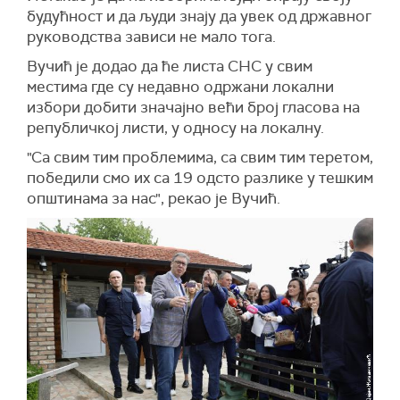
будућност и да људи знају да увек од државног
руководства зависи не мало тога.
Вучић је додао да ће листа СНС у свим
местима где су недавно одржани локални
избори добити значајно већи број гласова на
републичкој листи, у односу на локалну.
"Са свим тим проблемима, са свим тим теретом,
победили смо их са 19 одсто разлике у тешким
општинама за нас", рекао је Вучић.