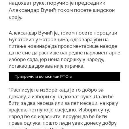
надохват руке, поручио је председник
Александар Вучић током посете шидском
крају.
Александар Вучић је, током посете породици
Булатовић у Батровцима, одговарајући на
питање новинара да прокоментарише наводе
да не сме да распише ванредне парламентарне
изборе сада, јер нема подршку у народу,
истакао да држава није играчка.
Припремили дописници РТС-а
"Расписујете изборе када је то добро за
државу, а избори су на дохват руке. Да ли ће
бити за два месеца или за пет месеци, на крају
крајева, потпуно је свеједно. Избори су ту,
народ ће се изјаснити, верујем да ће бити
права одлука, пошто људи увек донесу добру