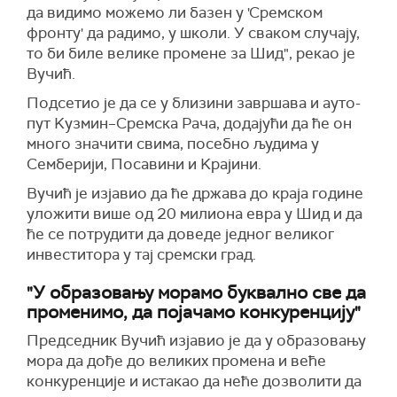
да видимо можемо ли базен у 'Сремском
фронту' да радимо, у школи. У сваком случају,
то би биле велике промене за Шид", рекао је
Вучић.
Подсетио је да се у близини завршава и ауто-
пут Kузмин–Сремска Рача, додајући да ће он
много значити свима, посебно људима у
Семберији, Посавини и Kрајини.
Вучић je изјавио да ће држава до краја године
уложити више од 20 милиона евра у Шид и да
ће се потрудити да доведе једног великог
инвеститора у тај сремски град.
"У образовању морамо буквално све да
променимо, да појачамо конкуренцију"
Председник Вучић изјавио је да у образовању
мора да дође до великих промена и веће
конкуренције и истакао да неће дозволити да