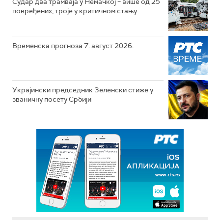
Судар два трамваја у Немачкој – више од 25
повређених, троје у критичном стању
Временска прогноза 7. август 2026.
Украјински председник Зеленски стиже у
званичну посету Србији