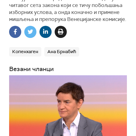
читавог сета закона који се тичу побољшања
изборних услова, а онда коначно и примене
мишљења и препорука Венецијанске комисије.
Копенхаген
Ана Брнабић
Везани чланци