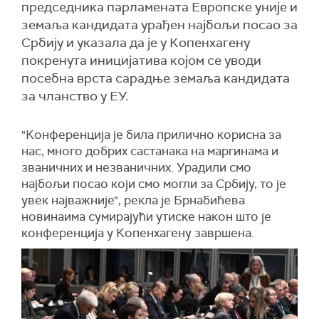
председника парламената Европске уније и
земаља кандидата урађен најбољи посао за
Србију и указала да је у Копенхагену
покренута иницијатива којом се уводи
посебна врста сарадње земаља кандидата
за чланство у ЕУ.
"Конференција је била прилично корисна за
нас, много добрих састанака на маргинама и
званичних и незваничних. Урадили смо
најбољи посао који смо могли за Србију, то је
увек најважније", рекла је Брнабићева
новинаима сумирајући утиске након што је
конференција у Копенхагену завршена.