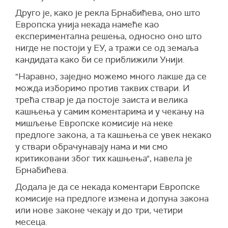
Друго је, како је рекла Брнабићева, оно што
Европска унија некада намеће као
експериментална решења, односно оно што
нигде не постоји у ЕУ, а тражи се од земаља
кандидата како би се приближили Унији.
"Наравно, заједно можемо много лакше да се
можда изборимо против таквих ствари. И
трећа ствар је да постоје заиста и велика
кашњења у самим коментарима и у чекању на
мишљење Европске комисије на неке
предлоге закона, а та кашњења се увек некако
у ствари обрачунавају нама и ми смо
критиковани због тих кашњења", навела је
Брнабићева.
Додала је да се некада коментари Европске
комисије на предлоге измена и допуна закона
или нове законе чекају и до три, четири
месеца.