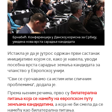
Брнабић: Конференција у Данској корисна за Србију,
уведена нова врста сарадње кандидата
Истакла је да је јутрос одржан први састанак
иницијативе којом се, како је навела, уводи
посебна врста сарадње земаља кандидата за
чланство у Европској унији.
"Сви се суочавамо са истим или сличним
проблемима", додала је.
Према њеним речима, прво су
билатерална
питања која се намећу на европском путу
земљама кандидатима
, а која не би смела да се
намећу као билатерална питања.