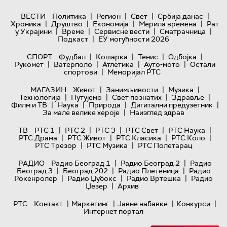
|
|
|
|
ВЕСТИ
Политика
Регион
Свет
Србија данас
|
|
|
|
Хроника
Друштво
Економија
Мерила времена
Рат
|
|
|
|
у Украјини
Време
Сервисне вести
Сматрачница
|
Подкаст
ЕУ могућности 2026
|
|
|
|
СПОРТ
Фудбал
Кошарка
Тенис
Одбојка
|
|
|
|
Рукомет
Ватерполо
Атлетика
Ауто-мото
Остали
|
спортови
Меморијал РТС
|
|
|
МАГАЗИН
Живот
Занимљивости
Музика
|
|
|
|
Технологијa
Путујемо
Свет познатих
Здравље
|
|
|
|
Филм и ТВ
Наука
Природа
Дигитални предузетник
|
За мале велике хероје
Наизглед здрав
|
|
|
|
|
ТВ
РТС 1
РТС 2
РТС 3
РТС Свет
РТС Наука
|
|
|
|
РТС Драма
РТС Живот
РТС Класика
РТС Коло
|
|
РТС Трезор
РТС Музика
РТС Полетарац
|
|
РАДИО
Радио Београд 1
Радио Београд 2
Радио
|
|
|
Београд 3
Београд 202
Радио Плетеница
Радио
|
|
|
Рокенролер
Радио Џубокс
Радио Вртешка
Радио
|
Џезер
Архив
|
|
|
|
РТС
Контакт
Маркетинг
Јавне набавке
Конкурси
Интернет портал