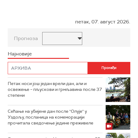
петак, 07. август 2026.
Прогноза
Најновије
Петак носи још један врели дан, али и
освежење – пљускови и грмљавина после 37
степени
Сећање на убијене дан после "Олује" у
Уздољу, посланица на комеморацији
прочитала сведочење једине преживеле