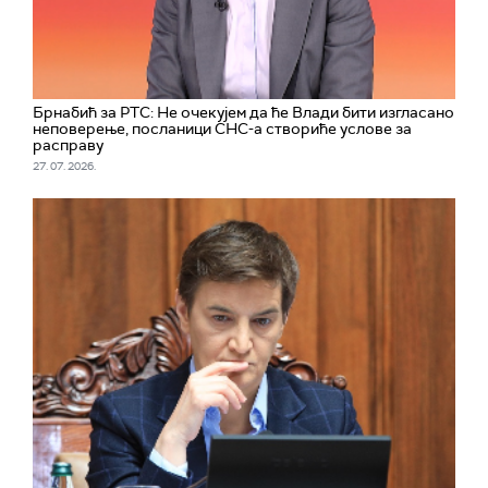
Брнабић за РТС: Не очекујем да ће Влади бити изгласано
неповерење, посланици СНС-а створиће услове за
расправу
27. 07. 2026.