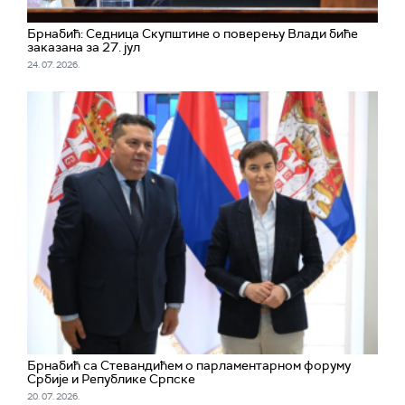
Брнабић: Седница Скупштине о поверењу Влади биће
заказана за 27. јул
24. 07. 2026.
Брнабић са Стевандићем о парламентарном форуму
Србије и Републике Српске
20. 07. 2026.