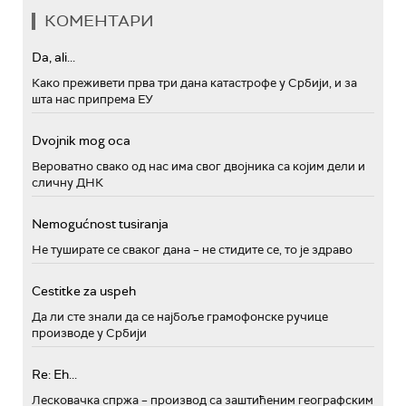
КОМЕНТАРИ
Da, ali...
Како преживети прва три дана катастрофе у Србији, и за
шта нас припрема ЕУ
Dvojnik mog oca
Вероватно свако од нас има свог двојника са којим дели и
сличну ДНК
Nemogućnost tusiranja
Не туширате се сваког дана – не стидите се, то је здраво
Cestitke za uspeh
Да ли сте знали да се најбоље грамофонске ручице
производе у Србији
Re: Eh...
Лесковачка спржа – производ са заштићеним географским