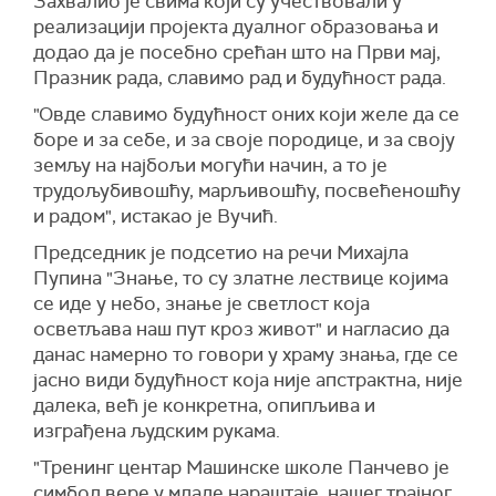
Захвалио је свима који су учествовали у
реализацији пројекта дуалног образовања и
додао да је посебно срећан што на Први мај,
Празник рада, славимо рад и будућност рада.
"Овде славимо будућност оних који желе да се
боре и за себе, и за своје породице, и за своју
земљу на најбољи могући начин, а то је
трудољубивошћу, марљивошћу, посвећеношћу
и радом", истакао је Вучић.
Председник је подсетио на речи Михајла
Пупина "Знање, то су златне лествице којима
се иде у небо, знање је светлост која
осветљава наш пут кроз живот" и нагласио да
данас намерно то говори у храму знања, где се
јасно види будућност која није апстрактна, није
далека, већ је конкретна, опипљива и
изграђена људским рукама.
"Тренинг центар Машинске школе Панчево је
симбол вере у младе нараштаје, нашег трајног