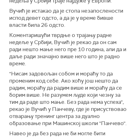
недеља у Србији траје најдуже у Европи.
Вучић је истакао да је стопа незапослености
испод девет одсто, а да је у време бивше
власти била 26 одсто.
Коментаришући тврдње о трајању радне
недеље у Србији, Вучић је рекао да он сам
ради нешто мање него пре 10 година, али да и
даље ради значајно више него што је радно
време.
"Нисам задовољан собом и мораћу то да
променим код себе. Ако хоћу још нешто да
радим, мораћу да радим више и мораћу да се
борим више. Не разумем људе који чезну за
тим да раде што мање. Без рада нема успеха'',
рекао је Вучић у Панчеву, где је присуствовао
отварању тренинг центра за дуално
образовање при Машинској школи ''Панчево''.
Навео је да без рада не би могле бити