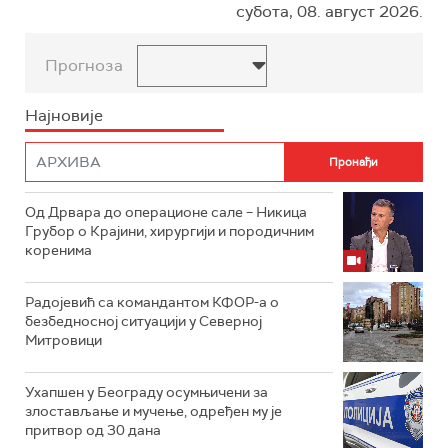
субота, 08. август 2026.
Прогноза
Најновије
Од Дрвара до операционе сале – Никица
Грубор о Крајини, хирургији и породичним
коренима
Радојевић са командантом КФОР-а о
безбедносној ситуацији у Северној
Митровици
Ухапшен у Београду осумњичени за
злостављање и мучење, одређен му је
притвор од 30 дана