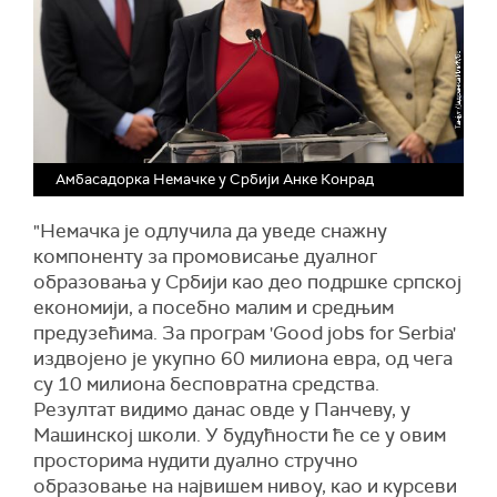
Амбасадорка Немачке у Србији Анке Конрад
"Немачка је одлучила да уведе снажну
компоненту за промовисање дуалног
образовања у Србији као део подршке српској
економији, а посебно малим и средњим
предузећима. За програм 'Good jobs for Serbia'
издвојено је укупно 60 милиона евра, од чега
су 10 милиона бесповратна средства.
Резултат видимо данас овде у Панчеву, у
Машинској школи. У будућности ће се у овим
просторима нудити дуално стручно
образовање на највишем нивоу, као и курсеви