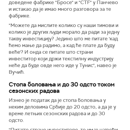
доведене фабрике "Бросе" и "CTF" у Панчево
и истакао да је имао много разговора за те
фабрике.
"Можете да мислите колико су наши тимови и
колико је других људи морало да ради за једну
такву инвестицију? Једино што ме питате 'кад
ћемо мање да радимо, а кад ће плате да буду
веће'? И онда се питате што страни
инвеститор који држи текстилну индустрију
неће да буде овде него иде у Тунис'', навео је
Вучић.
Стопа боловања и до 30 одсто током
сезонских радова
Изнео је податак да је стопа боловања у
неким деловима Србије до 20 одсто, а да је у
време летњих сезонских радова и до 30
одсто.
''Питајте стране инвеститоре, то им је највећи