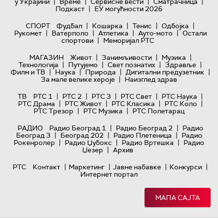
|
|
|
|
у Украјини
Време
Сервисне вести
Сматрачница
|
Подкаст
ЕУ могућности 2026
|
|
|
|
СПОРТ
Фудбал
Кошарка
Тенис
Одбојка
|
|
|
|
Рукомет
Ватерполо
Атлетика
Ауто-мото
Остали
|
спортови
Меморијал РТС
|
|
|
МАГАЗИН
Живот
Занимљивости
Музика
|
|
|
|
Технологијa
Путујемо
Свет познатих
Здравље
|
|
|
|
Филм и ТВ
Наука
Природа
Дигитални предузетник
|
За мале велике хероје
Наизглед здрав
|
|
|
|
|
ТВ
РТС 1
РТС 2
РТС 3
РТС Свет
РТС Наука
|
|
|
|
РТС Драма
РТС Живот
РТС Класика
РТС Коло
|
|
РТС Трезор
РТС Музика
РТС Полетарац
|
|
РАДИО
Радио Београд 1
Радио Београд 2
Радио
|
|
|
Београд 3
Београд 202
Радио Плетеница
Радио
|
|
|
Рокенролер
Радио Џубокс
Радио Вртешка
Радио
|
Џезер
Архив
|
|
|
|
РТС
Контакт
Маркетинг
Јавне набавке
Конкурси
Интернет портал
МАПА САЈТА