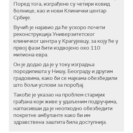
Поред тога, изграђене су четири ковид
болнице, као и нови Клинички центар
Србије.
Вучић је најавио да ће ускоро почети
реконструкција Универзитетског
клиничког центра у Крагујевцу, за коју ће у
првој фази бити издвојено око 110
милиона евра.
Он је додао да је у току изградња
породилишта у Нишу, Београду и другим
градовима, како би се мајкама обезбедили
што бољи услови за порођај.
Такође је указао на проблем старијих
грађана који живе у удаљеним подручјима,
нагласивши да је неопходно обезбедити
покретне амбуланте како би им
здравствена заштита била доступнија.