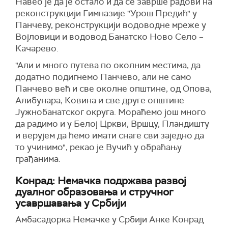
Навео је да је остало и да се заврше радови на
реконструкцији Гимназије "Урош Предић" у
Панчеву, реконструкцији водоводне мреже у
Војловици и водовод Банатско Ново Село –
Качарево.
"Али и много путева по околним местима, да
додатно подигнемо Панчево, али не само
Панчево већ и све околне општине, од Опова,
Алибунара, Ковина и све друге општине
Јужнобанатског округа. Мораћемо још много
да радимо и у Белој Цркви, Вршцу, Пландишту
и верујем да ћемо имати снаге сви заједно да
то учинимо", рекао је Вучић у обраћању
грађанима.
Конрад: Немачка подржава развој
дуалног образовања и стручног
усавршавања у Србији
Амбасадорка Немачке у Србији Анке Конрад