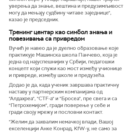
уверења да знање, вештина и предузимљивост
могу да мењају судбину читаве заједнице",
казао је председник.
Тренинг центар као симбол знања и
повезивања са привредом
Вучић је навео да је дуелно образовање које
практикује Машинска школа Панчево, која је
једна од најуспешнијих у Србији, педагошки
концепт који служи као мост између учионице
и привреде, између школе и предузећа.
Додао је да, када ученик завршава практичну
наставу у партнерским компанијама од
"Алдахреа", "CTF-а" и "Бросеа", пре свега и са
"Петрохемијом", гради поверење у себе и
гради своју мрежу и пословни контакт.
"Желим да захвалим немачкој влади, Вашој
екселенцији Анке Конрад, KfW-у, не само за