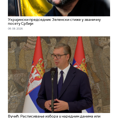
Украјински председник Зеленски стиже у званичну
посету Србији
06. 08. 2026.
Вучић: Расписивање избора у наредним данима или