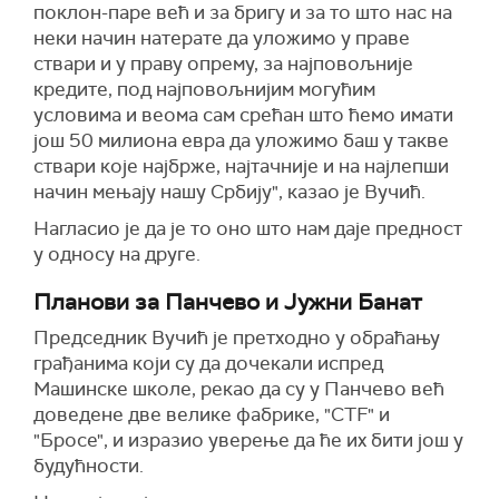
поклон-паре већ и за бригу и за то што нас на
неки начин натерате да уложимо у праве
ствари и у праву опрему, за најповољније
кредите, под најповољнијим могућим
условима и веома сам срећан што ћемо имати
још 50 милиона евра да уложимо баш у такве
ствари које најбрже, најтачније и на најлепши
начин мењају нашу Србију", казао је Вучић.
Нагласио је да је то оно што нам даје предност
у односу на друге.
Планови за Панчево и Јужни Банат
Председник Вучић је претходно у обраћању
грађанима који су да дочекали испред
Машинске школе, рекао да су у Панчево већ
доведене две велике фабрике, "CTF" и
"Бросе", и изразио уверење да ће их бити још у
будућности.