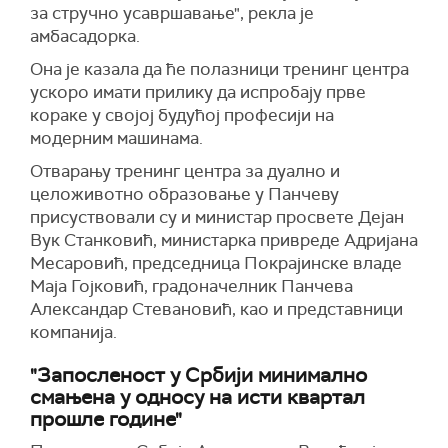
за стручно усавршавање", рекла је
амбасадорка.
Она је казала да ће полазници тренинг центра
ускоро имати прилику да испробају прве
кораке у својој будућој професији на
модерним машинама.
Отварању тренинг центра за дуално и
целоживотно образовање у Панчеву
присуствовали су и министар просвете Дејан
Вук Станковић, министарка привреде Адријана
Месаровић, председница Покрајинске владе
Маја Гојковић, градоначелник Панчева
Александар Стевановић, као и представници
компанија.
"Запосленост у Србији минимално
смањена у односу на исти квартал
прошле године"