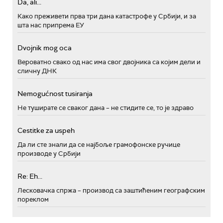
Da, ali...
Како преживети прва три дана катастрофе у Србији, и за
шта нас припрема ЕУ
Dvojnik mog oca
Вероватно свако од нас има свог двојника са којим дели и
сличну ДНК
Nemogućnost tusiranja
Не туширате се сваког дана – не стидите се, то је здраво
Cestitke za uspeh
Да ли сте знали да се најбоље грамофонске ручице
производе у Србији
Re: Eh...
Лесковачка спржа – производ са заштићеним географским
пореклом