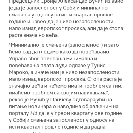
Председник Србије Александар Вучић изјавио
је да је запосленост у Србији мининално
смањена у односу на исти квартал прошле
године и навео да је ниво незапослености
мало изнад европског просека, али да је стопа
раста значајно већа.
"Минимално је смањена (запосленост) и зато
ћемо сад да гледамо како да повећавамо.
Управо због повећања минималца и
повећавања плата људи одлазе у Тунис,
Мароко, а иначе нам је ниво незапослености
мало изнад европског просека. Стопа раста је
значајно већа и нећемо имати проблем са тим,
имаћемо проблем са својим навикавама",
рекао је Вучић у Панчеву одговарајући на
питање новинара о наводима објављеним на
порталу
Н1
да је у првом кварталу ове године
у Србији смањена запосленост у односу на
исти квартал прошле године и да радна