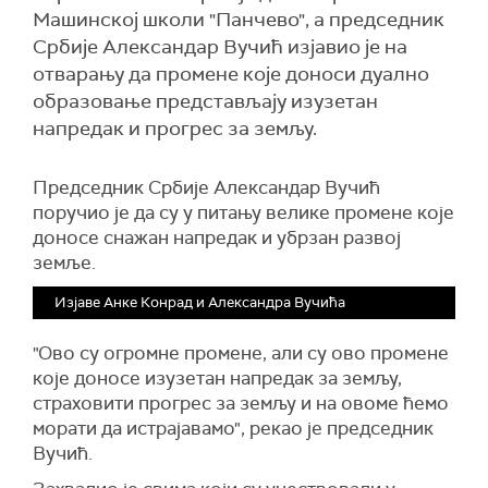
Машинској школи "Панчево", а председник
Србије Александар Вучић изјавио је на
отварању да промене које доноси дуално
образовање представљају изузетан
напредак и прогрес за земљу.
Председник Србије Александар Вучић
поручио је да су у питању велике промене које
доносе снажан напредак и убрзан развој
земље.
Изјаве Анке Конрад и Александра Вучића
"Ово су огромне промене, али су ово промене
које доносе изузетан напредак за земљу,
страховити прогрес за земљу и на овоме ћемо
морати да истрајавамо", рекао је председник
Вучић.