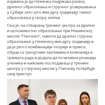
изјавила је да Немачка подржава развој
дуалног образовања и стручног усавршавања
у Србији зато што има дугу традицију таквог
образовања у својој земљи.
Она је, на отварању тренинг центра за дуално
и целоживотно образовање при Машинској
школи "Панчево", навела да дуално стручно
образовање у Немачкој има дугу традицију и
да је реч о комбинацији теорије и праксе,
обуци са тренутним захтевима и компанија и
тржишта рада и додала да позитивна реакција
ученика и њихових послодаваца у тренинг
центру у стручној школи у Панчеву потврђује
овај приступ.