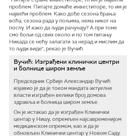
проблем. Питајте домаће инвеститоре, то им је
највећи проблем. Како дође сезона брања
воћа, сезона рада у пољима, нема никог на
послу. И како да људи рачунају? А при томе
смо бољи од свих около и по том питању.
Никада се нећу залагати за нерад и мислим да
то људи виде'', рекао је Вучић.
Вучић: Изграђени клинички центри
и болнице широм земље
Председник Србије Александар Вучић
изјавио је да је током мандата актуелне
власти изграђен велики број домова
здравља и болница широм земље.
Он је истакао да је изграђен Клинички
центар у Нишу, опремљен најсавременијом
медицинском опремом, као и да је
обновљен Клинички центар у Новом Саду.