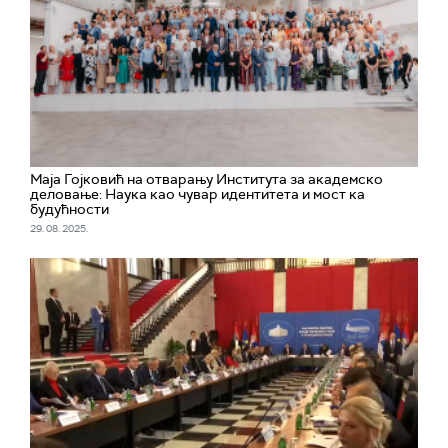
Маја Гојковић на отварању Института за академско
деловање: Наука као чувар идентитета и мост ка
будућности
29. 08. 2025.