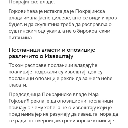
Покрајинске владе.
Гојковићeва је истакла да је Покрајинска
влада имала јасне циљеве, што се види и кроз
буџет, и да скупштина треба да расправља о
суштинским одлукама, а не о бирократским
питањима.
Посланици власти и опозиције
различито о Извештају
Током расправе посланици владајуће
коалиције подржали су извештај, док су
посланици опозиције рекли да за њега неће
гласати.
Председница Покрајинске владе Маја
Гојковић рекла је да опозициони посланици
причају о чему хоће, а не о извештају који је
пред њима јер не разумеју да извештај мора да
се ради по смерницама ревизорске комисије.