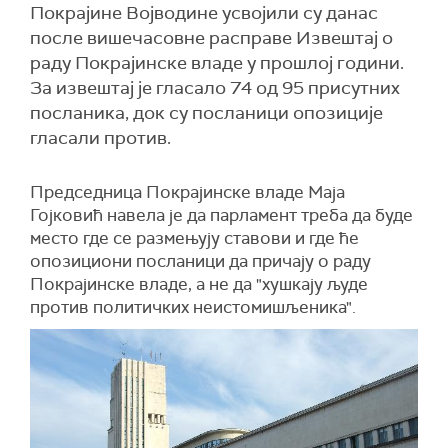
Покрајине Војводине усвојили су данас
после вишечасовне расправе Извештај о
раду Покрајинске владе у прошлој години.
За извештај је гласало 74 од 95 присутних
посланика, док су посланици опозиције
гласали против.
Председница Покрајинске владе Маја
Гојковић навела је да парламент треба да буде
место где се размењују ставови и где ће
опозициони посланици да причају о раду
Покрајинске владе, а не да "хушкају људе
против политичких неистомишљеника".