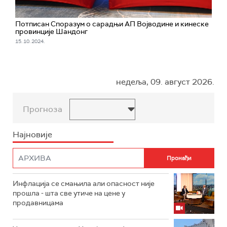
Потписан Споразум о сарадњи АП Војводине и кинеске
провинције Шандонг
15. 10. 2024.
недеља, 09. август 2026.
Прогноза
Најновије
Инфлација се смањила али опасност није
прошла - шта све утиче на цене у
продавницама