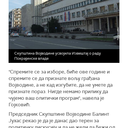
Скупштина Војводине усвојила Извештај о раду
Покрајинске владе
"Спремите се за изборе, биће ове године и
спремите се да признате вољу грађана
Војводине, а не кад изгубите, да не умете да
признате пораз. Нигде немамо прилику да
чујемо ваш олитички програм", навела је
Гојковић.
Председник Скупштине Војводине Балинт
Јухас рекао је да је данас дао терен за
политичку дискусију и да не жели да бежи од