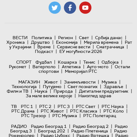
|
|
|
|
ВЕСТИ
Политика
Регион
Свет
Србија данас
|
|
|
|
Хроника
Друштво
Економија
Мерила времена
Рат
|
|
|
|
у Украјини
Време
Сервисне вести
Сматрачница
|
Подкаст
ЕУ могућности 2026
|
|
|
|
СПОРТ
Фудбал
Кошарка
Тенис
Одбојка
|
|
|
|
Рукомет
Ватерполо
Атлетика
Ауто-мото
Остали
|
спортови
Меморијал РТС
|
|
|
МАГАЗИН
Живот
Занимљивости
Музика
|
|
|
|
Технологијa
Путујемо
Свет познатих
Здравље
|
|
|
|
Филм и ТВ
Наука
Природа
Дигитални предузетник
|
За мале велике хероје
Наизглед здрав
|
|
|
|
|
ТВ
РТС 1
РТС 2
РТС 3
РТС Свет
РТС Наука
|
|
|
|
РТС Драма
РТС Живот
РТС Класика
РТС Коло
|
|
РТС Трезор
РТС Музика
РТС Полетарац
|
|
РАДИО
Радио Београд 1
Радио Београд 2
Радио
|
|
|
Београд 3
Београд 202
Радио Плетеница
Радио
|
|
|
Рокенролер
Радио Џубокс
Радио Вртешка
Радио