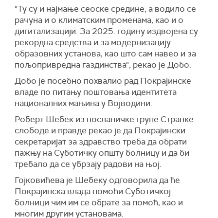
"Ту су и најмање сеоске средине, а водило се
рачуна и о климатским променама, као и о
дигитализацији. За 2025. годину издвојена су
рекордна средства и за модернизацију
образовних установа, као што сам навео и за
пољопривредна газдинства", рекао је Добо.
Добо је посебно похвалио рад Покрајинске
владе по питању поштовања идентитета
националних мањина у Војводини.
Роберт Шебек из посланичке групе Странке
слободе и правде рекао је да Покрајински
секретаријат за здравство треба да обрати
пажњу на Суботичку општу болницу и да би
требало да се убрзају радови на њој.
Гојковићева је Шебеку одговорила да ће
Покрајинска влада помоћи Суботичкој
болници чим им се обрате за помоћ, као и
многим другим установама.