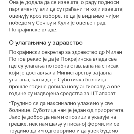
Она је додала да се извештај о раду подноси
парламенту, али да су грађани ти који извештај
оцењују кроз изборе, те да је видљиво чијом
победом у Сечњу и Кули је оцењен рад
Покрајинске владе.
О улагањима у здравство
Покрајински секретар за здравство др Милан
Попов рекао је да је Покрајинска влада све
где су улагања потребна стављала на списак
који је достављала Министарству за јавна
улагања, као и да је Суботичка болница
прошле године добила нову ангиосалу, а ове
године су издвојена средства за ЦТ апарат.
"Трудимо се да максимално улажемо у све
болнице. Суботица нам је један од приоритета.
Јако је добро да нам и опозиција указује на
грешке, нек нам шаљу у писаној форми, ми се
трудимо да им одговоримо и да увек будемо