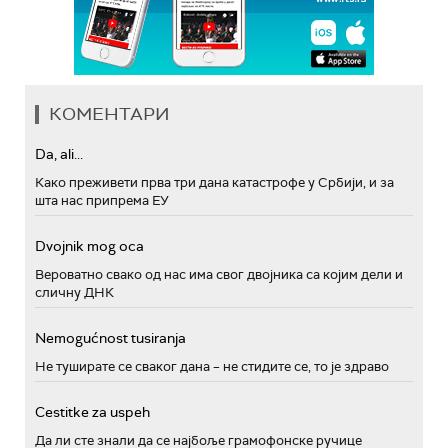
КОМЕНТАРИ
Da, ali...
Како преживети прва три дана катастрофе у Србији, и за
шта нас припрема ЕУ
Dvojnik mog oca
Вероватно свако од нас има свог двојника са којим дели и
сличну ДНК
Nemogućnost tusiranja
Не туширате се сваког дана – не стидите се, то је здраво
Cestitke za uspeh
Да ли сте знали да се најбоље грамофонске ручице