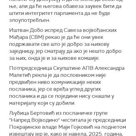
ње, али да ће његова обавеза заувек бити да
штити интегритет парламента да не буде
злоупотребљен.
Иштван Добо испред Савеза војвођанских
Мађара (СВМ) рекао је да ће они увек
подржавати све што је добро за њихову
заједницу, јер сматрају да ако је нешто добро
за њих, онда је и за њихове комшије.
Потпредседница Скупштине АПВ Александра
Малетић рекла је да пословником није
предвиђен ниво комуникације неких
посланика, јер се вређа углед других
посланика и да се поједини нису снашли у
материјалу који су добили.
Љубица Бертовић из посланичке групе
"Напред Војводино" честитала је председници
Покрајинске владе Маји Гојковић на поднетом
извештају јер је, како је навела, 2025. година,