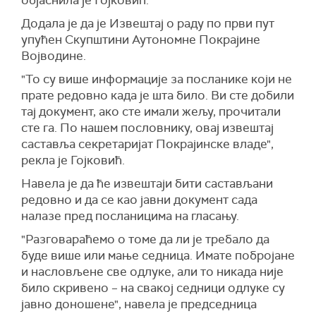
објаснила је Гојковић.
Додала је да је Извештај о раду по први пут
упућен Скупштини Аутономне Покрајине
Војводине.
"То су више информације за посланике који не
прате редовно када је шта било. Ви сте добили
тај документ, ако сте имали жељу, прочитали
сте га. По нашем пословнику, овај извештај
саставља секретаријат Покрајинске владе",
рекла је Гојковић.
Навела је да ће извештаји бити састављани
редовно и да се као јавни документ сада
налазе пред посланицима на гласању.
"Разговараћемо о томе да ли је требало да
буде више или мање седница. Имате побројане
и насловљене све одлуке, али то никада није
било скривено – на свакој седници одлуке су
јавно доношене", навела је председница