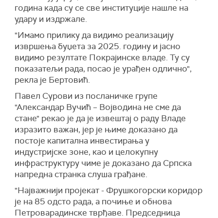
година када су се све институције нашле на
удару и издржале.
"Имамо прилику да видимо реализацију
извршења буџета за 2025. годину и јасно
видимо резултате Покрајинске владе. Ту су
показатељи рада, посао је урађен одлично",
рекла је Бертовић.
Павел Сурови из посланичке групе
"Александар Вучић – Војводина не сме да
стане" рекао је да је извештај о раду Владе
изразито важан, јер је њиме доказано да
постоје капитална инвестирања у
индустријске зоне, као и целокупну
инфраструктуру чиме је доказано да Српска
напредна странка слуша грађане.
"Најважнији пројекат - Фрушкогорски коридор
је на 85 одсто рада, а почиње и обнова
Петроварадинске тврђаве. Председница