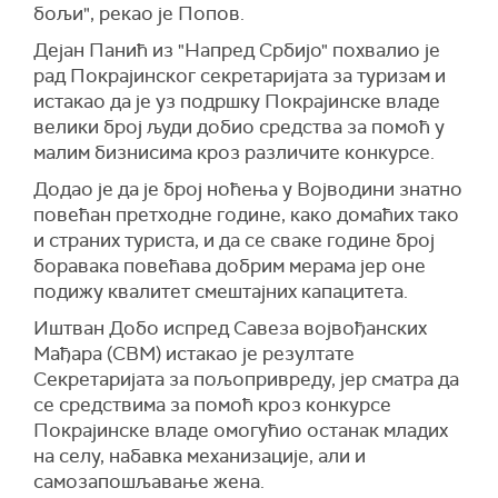
бољи", рекао је Попов.
Дејан Панић из "Напред Србијо" похвалио је
рад Покрајинског секретаријата за туризам и
истакао да је уз подршку Покрајинске владе
велики број људи добио средства за помоћ у
малим бизнисима кроз различите конкурсе.
Додао је да је број ноћења у Војводини знатно
повећан претходне године, како домаћих тако
и страних туриста, и да се сваке године број
боравака повећава добрим мерама јер оне
подижу квалитет смештајних капацитета.
Иштван Добо испред Савеза војвођанских
Мађара (СВМ) истакао је резултате
Секретаријата за пољопривреду, јер сматра да
се средствима за помоћ кроз конкурсе
Покрајинске владе омогућио останак младих
на селу, набавка механизације, али и
самозапошљавање жена.