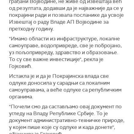
грађани Војводине, не живе од извештаја већ
од резултата, додавши да је најважније да се у
покрајини ради и позвала посланике да усвоје
Извештај о раду Владе АП Војводине за
претходну годину.
"Имамо области из инфраструктуре, локалне
самоуправе, водопривреде, све је побројано,
уз пољопривреду, здравство и образовање.
То су све важне инвестиције", рекла је
Гојковић.
Истакла је и да је Покрајинска влада све
одлуке доносила у сарадњи са локалним
самоуправама, а веће одлуке са републичким
органима.
"Почели смо да састављамо овај документ по
угледу на Владу Републике Србије. То је
документ административно-техничке природе,
у којем пише које су одлуке и када донете",