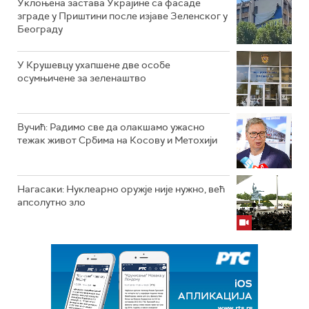
Уклоњена застава Украјине са фасаде
зграде у Приштини после изјаве Зеленског у
Београду
У Крушевцу ухапшене две особе
осумњичене за зеленаштво
Вучић: Радимо све да олакшамо ужасно
тежак живот Србима на Косову и Метохији
Нагасаки: Нуклеарно оружје није нужно, већ
апсолутно зло