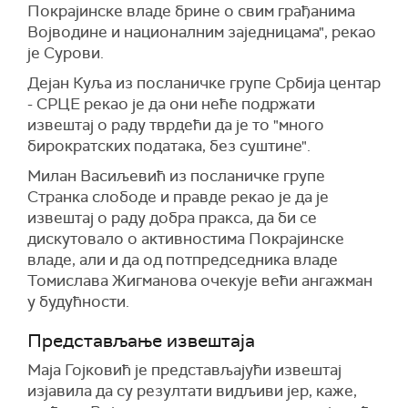
Покрајинске владе брине о свим грађанима
Војводине и националним заједницама", рекао
је Сурови.
Дејан Куља из посланичке групе Србија центар
- СРЦЕ рекао је да они неће подржати
извештај о раду тврдећи да је то "много
бирократских података, без суштине".
Милан Васиљевић из посланичке групе
Странка слободе и правде рекао је да је
извештај о раду добра пракса, да би се
дискутовало о активностима Покрајинске
владе, али и да од потпредседника владе
Томислава Жигманова очекује већи ангажман
у будућности.
Представљање извештаја
Маја Гојковић je представљајући извештај
изјавила да су резултати видљиви јер, каже,