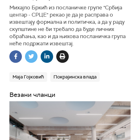
Михајло Бркић из посланичке групе "Србија
центар - СРЦЕ" рекао је да је расправа о
извештају формална и политичка, а да у раду
скупштине не би требало да буде личних
обраћања, као и да њихова посланичка група
неће подржати извештај.
Маја Гојковић
Покрајинска влада
Везани чланци