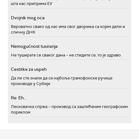
шта нас припрема ЕУ
Dvojnik mog oca
Вероватно свако од нас има свог двојника са којим дели и
сличну ДНК
Nemogućnost tusiranja
Не туширате се сваког дана – не стидите се, то је здраво
Cestitke za uspeh
Да ли сте знали да се најбоље грамофонске ручице
производе у Србији
Re: Eh...
Лесковачка спржа – производ са заштићеним географским
пореклом