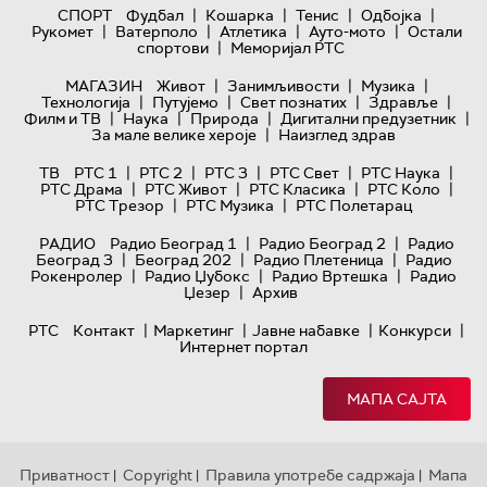
|
|
|
|
СПОРТ
Фудбал
Кошарка
Тенис
Одбојка
|
|
|
|
Рукомет
Ватерполо
Атлетика
Ауто-мото
Остали
|
спортови
Меморијал РТС
|
|
|
МАГАЗИН
Живот
Занимљивости
Музика
|
|
|
|
Технологијa
Путујемо
Свет познатих
Здравље
|
|
|
|
Филм и ТВ
Наука
Природа
Дигитални предузетник
|
За мале велике хероје
Наизглед здрав
|
|
|
|
|
ТВ
РТС 1
РТС 2
РТС 3
РТС Свет
РТС Наука
|
|
|
|
РТС Драма
РТС Живот
РТС Класика
РТС Коло
|
|
РТС Трезор
РТС Музика
РТС Полетарац
|
|
РАДИО
Радио Београд 1
Радио Београд 2
Радио
|
|
|
Београд 3
Београд 202
Радио Плетеница
Радио
|
|
|
Рокенролер
Радио Џубокс
Радио Вртешка
Радио
|
Џезер
Архив
|
|
|
|
РТС
Контакт
Маркетинг
Јавне набавке
Конкурси
Интернет портал
МАПА САЈТА
Приватност
Copyright
Правила употребе садржаја
Мапа
|
|
|