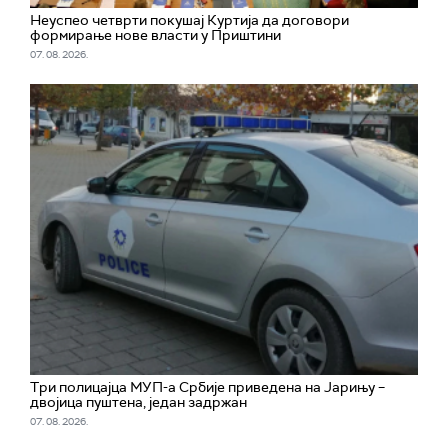
Неуспео четврти покушај Куртија да договори
формирање нове власти у Приштини
07. 08. 2026.
Три полицајца МУП-а Србије приведена на Јарињу –
двојица пуштена, један задржан
07. 08. 2026.