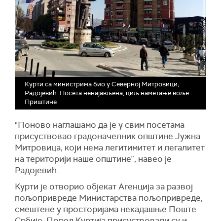
Курти са министрима био у Северној Митровици;
Радојевић: Посета ненајављена, циљ наметање воље
Приштине
"Поново наглашамо да је у свим посетама
присуствовао градоначелник општине Јужна
Митровица, који нема легитимитет и легалитет
на територији наше општине”, навео је
Радојевић.
Курти је отворио објекат Агенција за развој
пољопривреде Министарства пољопривреде,
смештене у просторијама некадашње Поште
Србије. Поред Куртија присуствовали су и