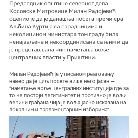
Председник општине северног дела
Косовске Митровице Милан Радојевић
оценио је да је данашња посета премијера
Аљбина Куртија са сарадницима и
неколицином министара том граду била
ненајављена и некоординисана са њим и да
је представљала чин наметања воље
централних власти у Приштини.
Милан Радојевић је у писаном реаговању
навео да је циљ посете више него јасан —
"наметање воље централних институција где за
то не постоји легитимитет и противно је вољи
већини грађана чија је воља јасно исказана на
локалним и парламентарним изборима".