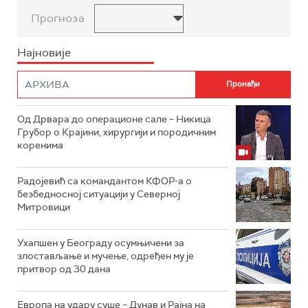
Прогноза
Најновије
Од Дрвара до операционе сале – Никица
Грубор о Крајини, хирургији и породичним
коренима
Радојевић са командантом КФОР-а о
безбедносној ситуацији у Северној
Митровици
Ухапшен у Београду осумњичени за
злостављање и мучење, одређен му је
притвор од 30 дана
Европа на удару суше – Дунав и Рајна на