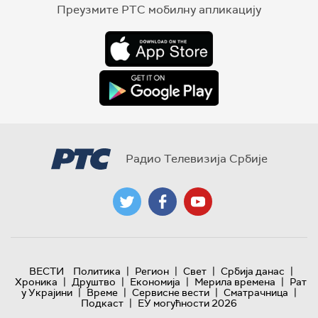
Преузмите РТС мобилну апликацију
Радио Телевизија Србије
|
|
|
|
ВЕСТИ
Политика
Регион
Свет
Србија данас
|
|
|
|
Хроника
Друштво
Економија
Мерила времена
Рат
|
|
|
|
у Украјини
Време
Сервисне вести
Сматрачница
|
Подкаст
ЕУ могућности 2026