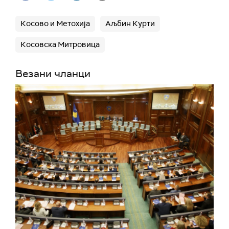
Косово и Метохија
Аљбин Курти
Косовска Митровица
Везани чланци