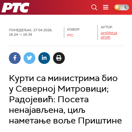
РТС
АУТОР:
ИЗВОР:
ПОНЕДЕЉАК, 27.04.2026,
АНДРИЈА
16:24 -> 16:34
РТС
ИГИЋ
Курти са министрима био
у Северној Митровици;
Радојевић: Посета
ненајављена, циљ
наметање воље Приштине