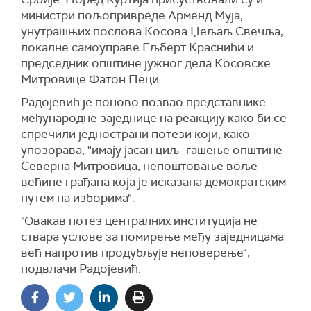
министри пољопривреде Арменд Муја,
унутрашњих послова Косова Џељаљ Свечља,
локалне самоуправе Ељберт Краснићи и
председник општине јужног дела Косовске
Митровице Фатон Пеци.
Радојевић је поново позвао представнике
међународне заједнице на реакцију како би се
спречили једнострани потези који, како
упозорава, "имају јасан циљ- гашење општине
Северна Митровица, непоштовање воље
већине грађана која је исказана демократским
путем на изборима".
"Овакав потез централних институција не
ствара услове за помирење међу заједницама
већ напротив продубљује неповерење",
подвлачи Радојевић.