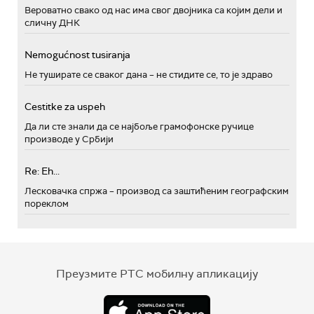
Вероватно свако од нас има свог двојника са којим дели и
сличну ДНК
Nemogućnost tusiranja
Не туширате се сваког дана – не стидите се, то је здраво
Cestitke za uspeh
Да ли сте знали да се најбоље грамофонске ручице
производе у Србији
Re: Eh...
Лесковачка спржа – производ са заштићеним географским
пореклом
Преузмите РТС мобилну апликацију