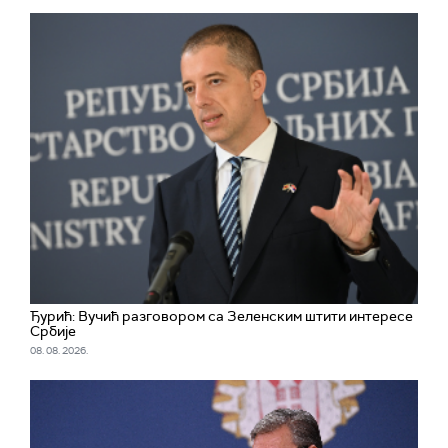
Ђурић: Вучић разговором са Зеленским штити интересе
Србије
08. 08. 2026.