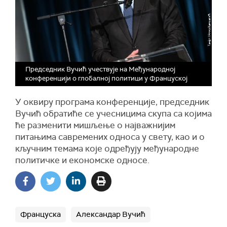
Председник Вучић учествује на Mеђународној
конференцији о глобалној политици у Француској
У оквиру програма конференције, председник
Вучић обратиће се учесницима скупа са којима
ће разменити мишљење о најважнијим
питањима савремених односа у свету, као и о
кључним темама које одређују међународне
политичке и економске односе.
Француска
Александар Вучић