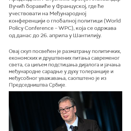
Вучић боравиће у Француској, где ће
учествовати на Mеђународној
конференцији о глобалној политици (World
Policy Conference – WPC), која се одржава
од данас до 26. априла у Шантилију.
Овај скуп посвећен је разматрању политичких,
економских и друштвених питања савременог
света, са циљем подстицања дијалога и јачања
међународне сарадње у духу толеранције и
међусобног уважавања, саопштено је из
Председништва Србије.