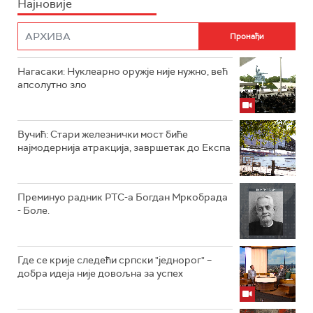
Најновије
Нагасаки: Нуклеарно оружје није нужно, већ
апсолутно зло
Вучић: Стари железнички мост биће
најмодернија атракција, завршетак до Експа
Преминуо радник РТС-а Богдан Мркобрада
- Боле.
Где се крије следећи српски "једнорог" –
добра идеја није довољна за успех