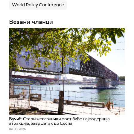
World Policy Conference
Везани чланци
Вучић: Стари железнички мост биће најмодернија
атракција, завршетак до Експа
09. 08. 2026.