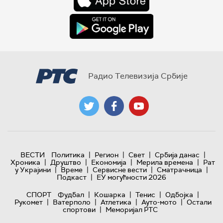
Радио Телевизија Србије
|
|
|
|
ВЕСТИ
Политика
Регион
Свет
Србија данас
|
|
|
|
Хроника
Друштво
Економија
Мерила времена
Рат
|
|
|
|
у Украјини
Време
Сервисне вести
Сматрачница
|
Подкаст
ЕУ могућности 2026
|
|
|
|
СПОРТ
Фудбал
Кошарка
Тенис
Одбојка
|
|
|
|
Рукомет
Ватерполо
Атлетика
Ауто-мото
Остали
|
спортови
Меморијал РТС