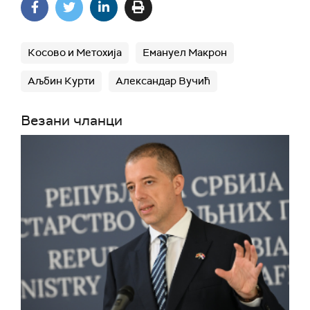
Косово и Метохија
Емануел Макрон
Аљбин Курти
Александар Вучић
Везани чланци