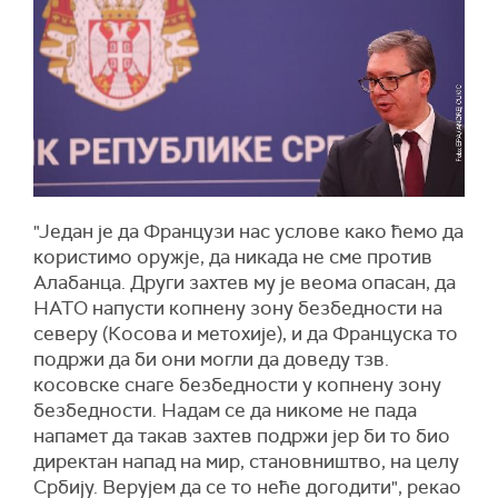
"Један је да Французи нас услове како ћемо да
користимо оружје, да никада не сме против
Алабанца. Други захтев му је веома опасан, да
НАТО напусти копнену зону безбедности на
северу (Косова и метохије), и да Француска то
подржи да би они могли да доведу тзв.
косовске снаге безбедности у копнену зону
безбедности. Надам се да никоме не пада
напамет да такав захтев подржи јер би то био
директан напад на мир, становништво, на целу
Србију. Верујем да се то неће догодити", рекао