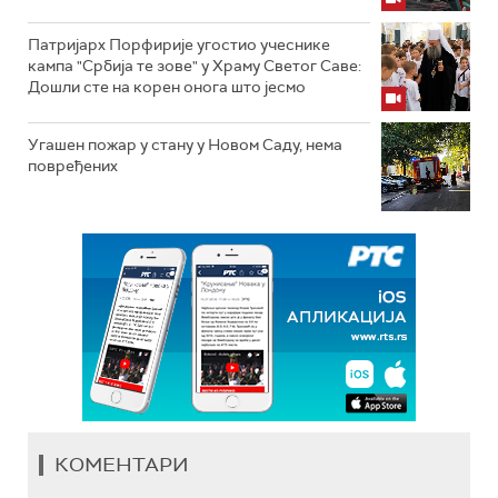
Патријарх Порфирије угостио учеснике
кампа "Србија те зове" у Храму Светог Саве:
Дошли сте на корен онога што јесмо
Угашен пожар у стану у Новом Саду, нема
повређених
КОМЕНТАРИ