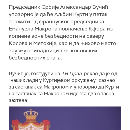
Председник Србије Александар Вучић
упозорио је да ће Аљбин Курти у петак
тражити од француског председника
Емануела Макрона повлачење Кфора из
копнене зоне безбедности на северу
Косова и Метохије, као и да њихово место
заузму припадници тзв. косовских
безбедносних снага.
Вучић је, гостујући на
ТВ Прва,
рекао
да је од
"наших људи у Куртијевом оркужењу" сазнао
за састанак са Макроном и упозорио да Курти
на састанак са Макроном иде "са два опасна
захтева".