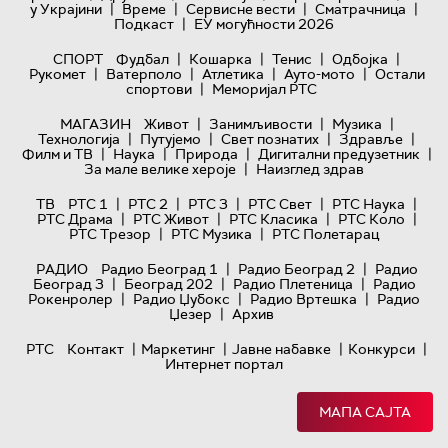
|
|
|
|
у Украјини
Време
Сервисне вести
Сматрачница
|
Подкаст
ЕУ могућности 2026
|
|
|
|
СПОРТ
Фудбал
Кошарка
Тенис
Одбојка
|
|
|
|
Рукомет
Ватерполо
Атлетика
Ауто-мото
Остали
|
спортови
Меморијал РТС
|
|
|
МАГАЗИН
Живот
Занимљивости
Музика
|
|
|
|
Технологијa
Путујемо
Свет познатих
Здравље
|
|
|
|
Филм и ТВ
Наука
Природа
Дигитални предузетник
|
За мале велике хероје
Наизглед здрав
|
|
|
|
|
ТВ
РТС 1
РТС 2
РТС 3
РТС Свет
РТС Наука
|
|
|
|
РТС Драма
РТС Живот
РТС Класика
РТС Коло
|
|
РТС Трезор
РТС Музика
РТС Полетарац
|
|
РАДИО
Радио Београд 1
Радио Београд 2
Радио
|
|
|
Београд 3
Београд 202
Радио Плетеница
Радио
|
|
|
Рокенролер
Радио Џубокс
Радио Вртешка
Радио
|
Џезер
Архив
|
|
|
|
РТС
Контакт
Маркетинг
Јавне набавке
Конкурси
Интернет портал
МАПА САЈТА