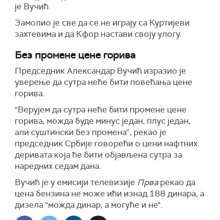
је Вучић.
Замолио је све да се не играју са Куртијеви
захтевима и да Кфор настави своју улогу.
Без промене цене горива
Председник Александар Вучић изразио је
уверење да сутра неће бити повећања цене
горива.
"Верујем да сутра неће бити промене цене
горива, можда буде минус један, плус један,
али суштински без промена“,
рекао је
председник Србије говорећи о цени нафтних
деривата која
ће бити
објављ
ена сутра
за
наредних седам дана.
Вучић је у емисији телевизије
Прва
рекао да
цена бензина не може ићи изнад 188 динара, а
дизела "можда динар, а могуће и не"
.