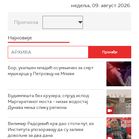
недеља, 09. август 2026.
Прогноза
Најновије
Бор, ухапшен младић осумњичен за смрт
мушкарца у Петровцу на Млави
Будимпешта без крузера, спруд испод
Маргаретиног моста – низак водостај
Дунава мења слику региона
Велимир Радојевић крв дао стоти пут, из
Института упозоравају да су залихе
довољне за два дана