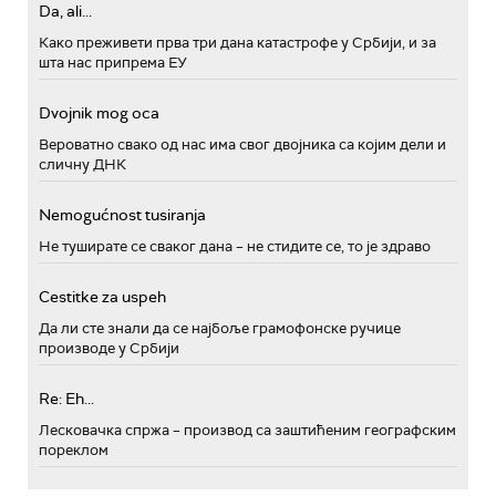
Da, ali...
Како преживети прва три дана катастрофе у Србији, и за
шта нас припрема ЕУ
Dvojnik mog oca
Вероватно свако од нас има свог двојника са којим дели и
сличну ДНК
Nemogućnost tusiranja
Не туширате се сваког дана – не стидите се, то је здраво
Cestitke za uspeh
Да ли сте знали да се најбоље грамофонске ручице
производе у Србији
Re: Eh...
Лесковачка спржа – производ са заштићеним географским
пореклом