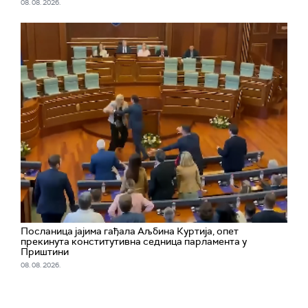
08. 08. 2026.
Посланица јајима гађала Аљбина Куртија, опет
прекинута конститутивна седница парламента у
Приштини
08. 08. 2026.