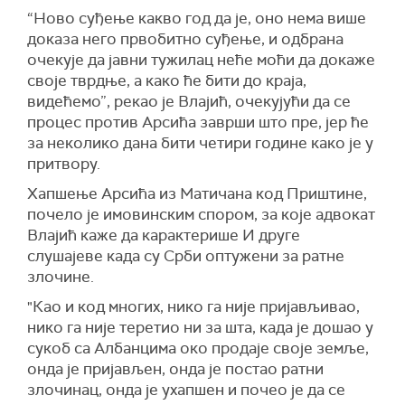
“Ново суђење какво год да је, оно нема више
доказа него првобитно суђење, и одбрана
очекује да јавни тужилац неће моћи да докаже
своје тврдње, а како ће бити до краја,
видећемо”, рекао је Влајић, очекујући да се
процес против Арсића заврши што пре, јер ће
за неколико дана бити четири године како је у
притвору.
Хапшење Арсића из Матичана код Приштине,
почело је имовинским спором, за које адвокат
Влајић каже да карактерише И друге
слушајеве када су Срби оптужени за ратне
злочине.
"Као и код многих, нико га није пријављивао,
нико га није теретио ни за шта, када је дошао у
сукоб са Албанцима око продаје своје земље,
онда је пријављен, онда је постао ратни
злочинац, онда је ухапшен и почео је да се