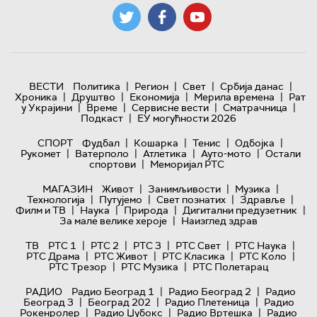
|
|
|
|
ВЕСТИ
Политика
Регион
Свет
Србија данас
|
|
|
|
Хроника
Друштво
Економија
Мерила времена
Рат
|
|
|
|
у Украјини
Време
Сервисне вести
Сматрачница
|
Подкаст
ЕУ могућности 2026
|
|
|
|
СПОРТ
Фудбал
Кошарка
Тенис
Одбојка
|
|
|
|
Рукомет
Ватерполо
Атлетика
Ауто-мото
Остали
|
спортови
Меморијал РТС
|
|
|
МАГАЗИН
Живот
Занимљивости
Музика
|
|
|
|
Технологијa
Путујемо
Свет познатих
Здравље
|
|
|
|
Филм и ТВ
Наука
Природа
Дигитални предузетник
|
За мале велике хероје
Наизглед здрав
|
|
|
|
|
ТВ
РТС 1
РТС 2
РТС 3
РТС Свет
РТС Наука
|
|
|
|
РТС Драма
РТС Живот
РТС Класика
РТС Коло
|
|
РТС Трезор
РТС Музика
РТС Полетарац
|
|
РАДИО
Радио Београд 1
Радио Београд 2
Радио
|
|
|
Београд 3
Београд 202
Радио Плетеница
Радио
|
|
|
Рокенролер
Радио Џубокс
Радио Вртешка
Радио