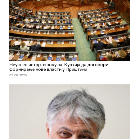
Неуспео четврти покушај Куртија да договори
формирање нове власти у Приштини
07. 08. 2026.