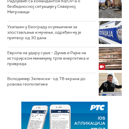
Радојевић са командантом КФОР-а о
безбедносној ситуацији у Северној
Митровици
Ухапшен у Београду осумњичени за
злостављање и мучење, одређен му је
притвор од 30 дана
Европа на удару суше – Дунав и Рајна на
историјском минимуму, трпе енергетика и
привреда
Володимир Зеленски - од ТВ екрана до
ровова геополитике