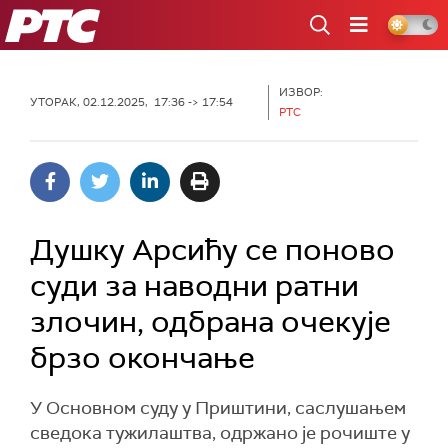
РТС
ИЗВОР:
УТОРАК, 02.12.2025, 17:36 -> 17:54
РТС
Душку Арсићу се поново
суди за наводни ратни
злочин, одбрана очекује
брзо окончање
У Основном суду у Приштини, саслушањем
сведока тужилаштва, одржано је рочиште у