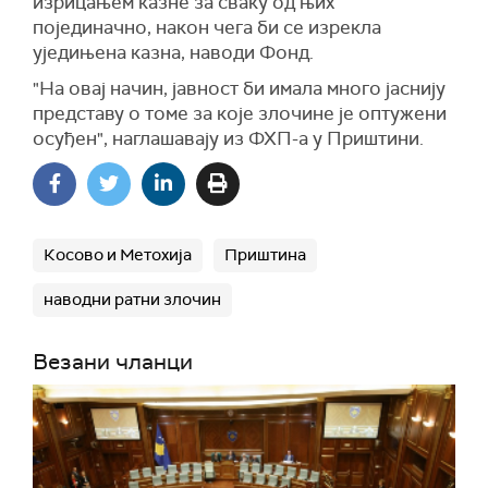
изрицањем казне за сваку од њих
појединачно, након чега би се изрекла
уједињена казна, наводи Фонд.
"На овај начин, јавност би имала много јаснију
представу о томе за које злочине је оптужени
осуђен", наглашавају из ФХП-а у Приштини.
Косово и Метохија
Приштина
наводни ратни злочин
Везани чланци