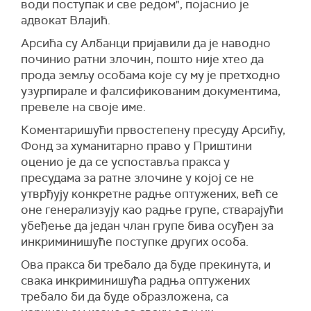
води поступак и све редом", појаснио је
адвокат Влајић.
Арсића су Албанци пријавили да је наводно
починио ратни злочин, пошто није хтео да
прода земљу особама које су му је претходно
узурпирале и фалсификованим документима,
превеле на своје име.
Коментаришући првостепену пресуду Арсићу,
Фонд за хуманитарно право у Приштини
оценио је да се успоставља пракса у
пресудама за ратне злочине у којој се не
утврђују конкретне радње оптужених, већ се
оне генерализују као радње групе, стварајући
убеђење да један члан групе бива осуђен за
инкриминишуће поступке других особа.
Ова пракса би требало да буде прекинута, и
свака инкриминишућа радња оптужених
требало би да буде образложена, са