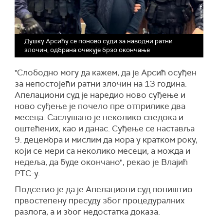
Душку Арсићу се поново суди за наводни ратни
злочин, одбрана очекује брзо окончање
"Слободно могу да кажем, да је Арсић осуђен
за непостојећи ратни злочин на 13 година.
Апелациони суд је наредио ново суђење и
ново суђење је почело пре отприлике два
месеца. Саслушано је неколико сведока и
оштећених, као и данас. Суђење се наставља
9. децембра и мислим да мора у кратком року,
који се мери са неколико месеци, а можда и
недеља, да буде окончано", рекао је Влајић
РТС-у.
Подсетио је да је Апелациони суд поништио
првостепену пресуду због процедуралних
разлога, а и због недостатка доказа.