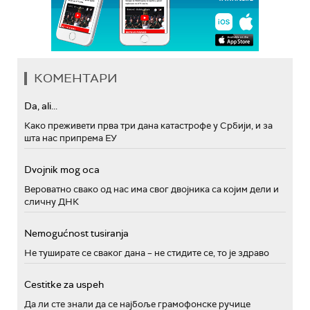
КОМЕНТАРИ
Da, ali...
Како преживети прва три дана катастрофе у Србији, и за
шта нас припрема ЕУ
Dvojnik mog oca
Вероватно свако од нас има свог двојника са којим дели и
сличну ДНК
Nemogućnost tusiranja
Не туширате се сваког дана – не стидите се, то је здраво
Cestitke za uspeh
Да ли сте знали да се најбоље грамофонске ручице