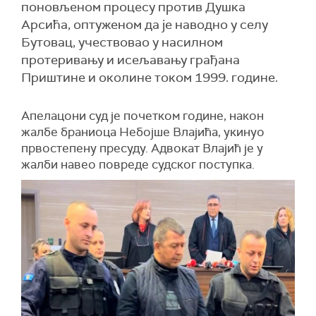
поновљеном процесу против Душка
Арсића, оптуженом да је наводно у селу
Бутовац, учествовао у насилном
протеривању и исељавању грађана
Приштине и околине током 1999. године.
Апелацони суд је почетком године, након
жалбе браниоца Небојше Влајића, укинуо
првостепену пресуду. Адвокат Влајић је у
жалби навео повреде судског поступка.