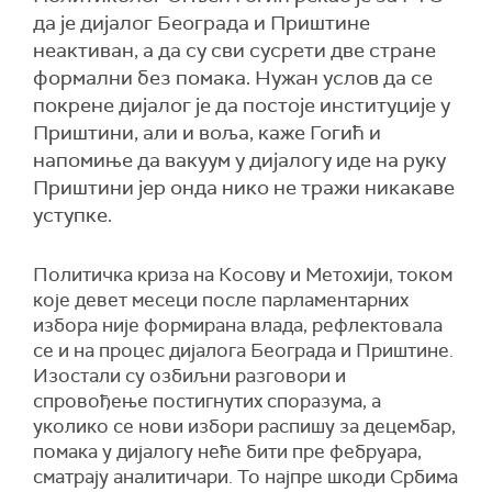
да је дијалог Београда и Приштине
неактиван, а да су сви сусрети две стране
формални без помака. Нужан услов да се
покрене дијалог је да постоје институције у
Приштини, али и воља, каже Гогић и
напомиње да вакуум у дијалогу иде на руку
Приштини јер онда нико не тражи никакаве
уступке.
Политичка криза на Косову и Метохији, током
које девет месеци после парламентарних
избора није формирана влада, рефлектовала
се и на процес дијалога Београда и Приштине.
Изостали су озбиљни разговори и
спровођење постигнутих споразума, а
уколико се нови избори распишу за децембар,
помака у дијалогу неће бити пре фебруара,
сматрају аналитичари. То најпре шкоди Србима