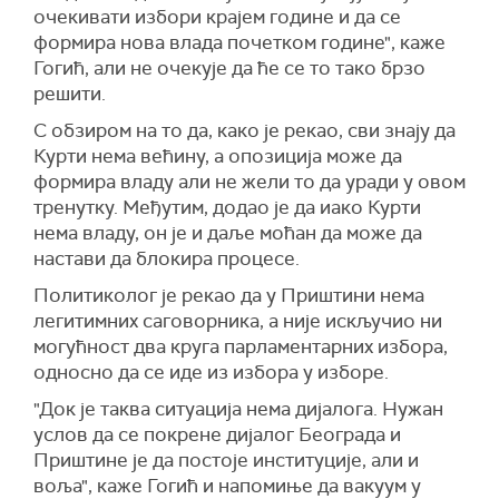
очекивати избори крајем године и да се
формира нова влада почетком године", каже
Гогић, али не очекује да ће се то тако брзо
решити.
С обзиром на то да, како је рекао, сви знају да
Курти нема већину, а опозиција може да
формира владу али не жели то да уради у овом
тренутку. Међутим, додао је да иако Курти
нема владу, он је и даље моћан да може да
настави да блокира процесе.
Политиколог је рекао да у Приштини нема
легитимних саговорника, а није искључио ни
могућност два круга парламентарних избора,
односно да се иде из избора у изборе.
"Док је таква ситуација нема дијалога. Нужан
услов да се покрене дијалог Београда и
Приштине је да постоје институције, али и
воља", каже Гогић и напомиње да вакуум у