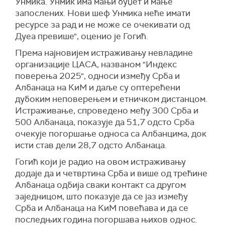
Унмика. Унмик има мањи буџет и мање
запослених. Нови шеф Унмика неће имати
ресурсе за рад и не може се очекивати од
Дуеа превише", оценио је Гогић.
Према најновијем истраживању невладине
организације ЦАСА, названом "Индекс
поверења 2025", односи између Срба и
Албанаца на КиМ и даље су оптерећени
дубоким неповерењем и етничком дистанцом.
Истраживање, спроведено међу 300 Срба и
500 Албанаца, показује да 51,7 одсто Срба
очекује погоршање односа са Албанцима, док
исти став дели 28,7 одсто Албанаца.
Гогић који је радио на овом истраживању
додаје да и четвртина Срба и више од трећине
Албанаца одбија сваки контакт са другом
заједницом, што показује да се јаз између
Срба и Албанаца на КиМ повећава и да се
последњих година погоршава њихов однос.