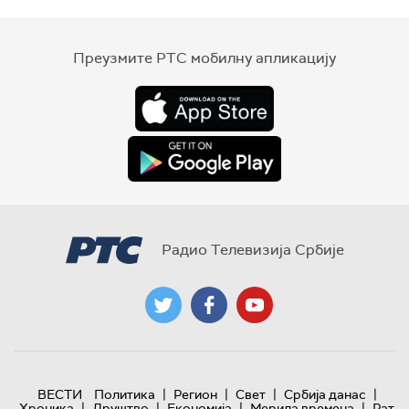
Преузмите РТС мобилну апликацију
Радио Телевизија Србије
|
|
|
|
ВЕСТИ
Политика
Регион
Свет
Србија данас
|
|
|
|
Хроника
Друштво
Економија
Мерила времена
Рат