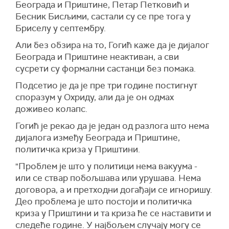
Београда и Приштине, Петар Петковић и
Бесник Бисљими, састали су се пре тога у
Бриселу у септембру.
Али без обзира на то, Гогић каже да је дијалог
Београда и Приштине неактиван, а сви
сусрети су формални састанци без помака.
Подсетио је да је пре три године постигнут
споразум у Охриду, али да је он одмах
доживео колапс.
Гогић је рекао да је један од разлога што нема
дијалога између Београда и Приштине,
политичка криза у Приштини.
"Проблем је што у политици нема вакуума -
или се ствар побољшава или урушава. Нема
договора, а и претходни догађаји се игноришу.
Део проблема је што постоји и политичка
криза у Приштини и та криза ће се наставити и
следеће године. У најбољем случају могу се