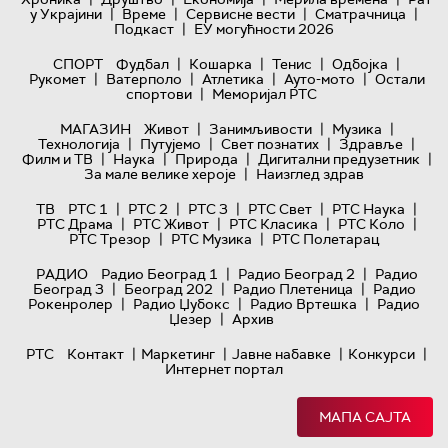
|
|
|
|
у Украјини
Време
Сервисне вести
Сматрачница
|
Подкаст
ЕУ могућности 2026
|
|
|
|
СПОРТ
Фудбал
Кошарка
Тенис
Одбојка
|
|
|
|
Рукомет
Ватерполо
Атлетика
Ауто-мото
Остали
|
спортови
Меморијал РТС
|
|
|
МАГАЗИН
Живот
Занимљивости
Музика
|
|
|
|
Технологијa
Путујемо
Свет познатих
Здравље
|
|
|
|
Филм и ТВ
Наука
Природа
Дигитални предузетник
|
За мале велике хероје
Наизглед здрав
|
|
|
|
|
ТВ
РТС 1
РТС 2
РТС 3
РТС Свет
РТС Наука
|
|
|
|
РТС Драма
РТС Живот
РТС Класика
РТС Коло
|
|
РТС Трезор
РТС Музика
РТС Полетарац
|
|
РАДИО
Радио Београд 1
Радио Београд 2
Радио
|
|
|
Београд 3
Београд 202
Радио Плетеница
Радио
|
|
|
Рокенролер
Радио Џубокс
Радио Вртешка
Радио
|
Џезер
Архив
|
|
|
|
РТС
Контакт
Маркетинг
Јавне набавке
Конкурси
Интернет портал
МАПА САЈТА