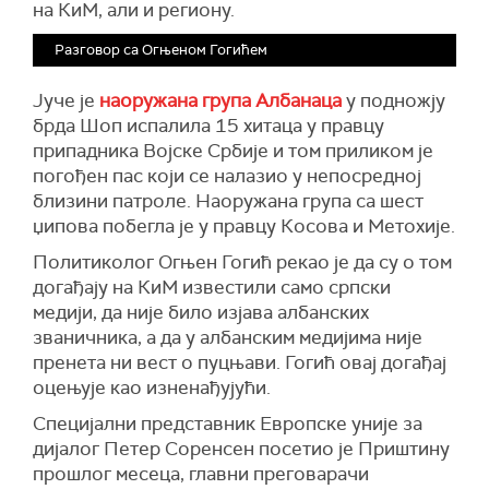
на КиМ, али и региону.
Разговор са Огњеном Гогићем
Јуче је
наоружана група Албанаца
у подножју
брда Шоп испалила 15 хитаца у правцу
припадника Војске Србије и том приликом је
погођен пас који се налазио у непосредној
близини патроле. Наоружана група са шест
џипова побегла је у правцу Косова и Метохије.
Политиколог Огњен Гогић рекао је да су о том
догађају на КиМ известили само српски
медији, да није било изјава албанских
званичника, а да у албанским медијима није
пренета ни вест о пуцњави. Гогић овај догађај
оцењује као изненађујући.
Специјални представник Европске уније за
дијалог Петер Соренсен посетио је Приштину
прошлог месеца, главни преговарачи