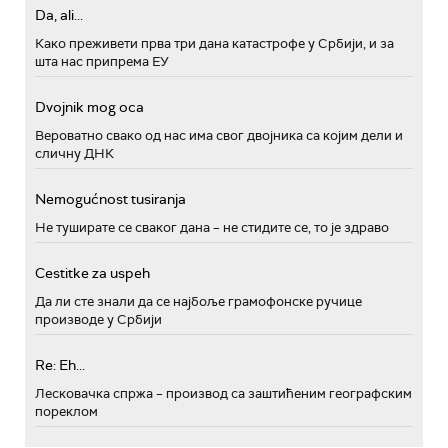
Da, ali...
Како преживети прва три дана катастрофе у Србији, и за
шта нас припрема ЕУ
Dvojnik mog oca
Вероватно свако од нас има свог двојника са којим дели и
сличну ДНК
Nemogućnost tusiranja
Не туширате се сваког дана – не стидите се, то је здраво
Cestitke za uspeh
Да ли сте знали да се најбоље грамофонске ручице
производе у Србији
Re: Eh...
Лесковачка спржа – производ са заштићеним географским
пореклом