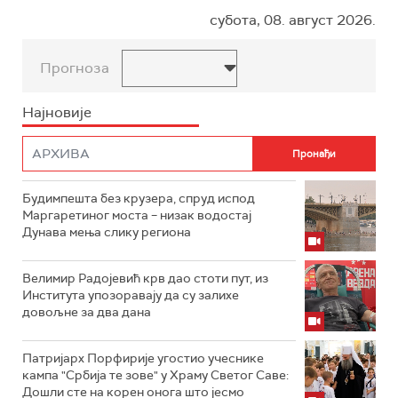
субота, 08. август 2026.
Прогноза
Најновије
Будимпешта без крузера, спруд испод
Маргаретиног моста – низак водостај
Дунава мења слику региона
Велимир Радојевић крв дао стоти пут, из
Института упозоравају да су залихе
довољне за два дана
Патријарх Порфирије угостио учеснике
кампа "Србија те зове" у Храму Светог Саве:
Дошли сте на корен онога што јесмо