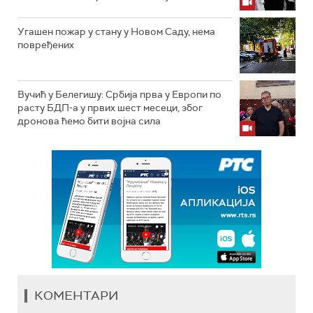
Угашен пожар у стану у Новом Саду, нема
повређених
Вучић у Белегишу: Србија прва у Европи по
расту БДП-а у првих шест месеци, због
дронова ћемо бити војна сила
КОМЕНТАРИ