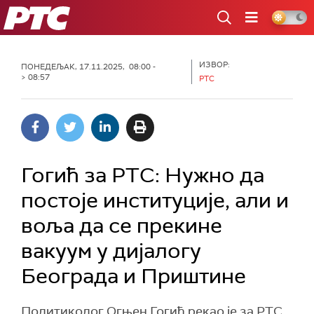
РТС
ИЗВОР:
ПОНЕДЕЉАК, 17.11.2025, 08:00 -
> 08:57
РТС
Гогић за РТС: Нужно да
постоје институције, али и
воља да се прекине
вакуум у дијалогу
Београда и Приштине
Политиколог Огњен Гогић рекао је за РТС