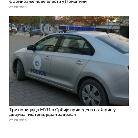
формирање нове власти у Приштини
07. 08. 2026.
Три полицајца МУП-а Србије приведена на Јарињу –
двојица пуштена, један задржан
07. 08. 2026.