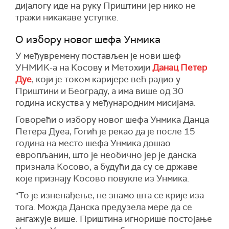
дијалогу иде на руку Приштини јер нико не
тражи никакаве уступке.
О избору новог шефа Унмика
У међувремену постављен је нови шеф
УНМИК-а на Косову и Метохији
Данац Петер
Дуе
, који је током каријере већ радио у
Приштини и Београду, а има више од 30
година искуства у међународним мисијама.
Говорећи о избору новог шефа Унмика Данца
Петера Дуеа, Гогић је рекао да је после 15
година на место шефа Унмика дошао
европљанин, што је необично јер је данска
признала Косово, а будући да су се државе
које признају Косово повукле из Унмика.
"То је изненађење, не знамо шта се крије иза
тога. Можда Данска предузела мере да се
ангажује више. Приштина игнорише постојање