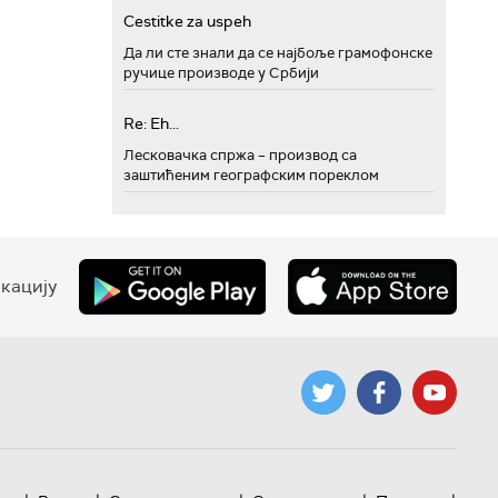
Cestitke za uspeh
Да ли сте знали да се најбоље грамофонске
ручице производе у Србији
Re: Eh...
Лесковачка спржа – производ са
заштићеним географским пореклом
кацију