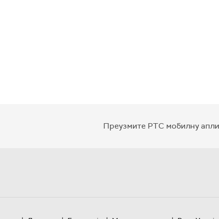
Преузмите РТС мобилну апли