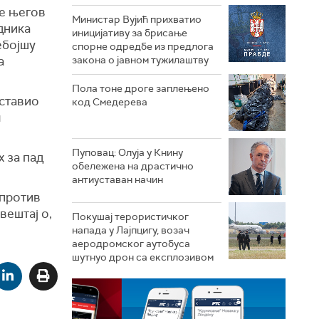
је његов
Министар Вујић прихватио
дника
иницијативу за брисање
ебојшу
спорне одредбе из предлога
а
закона o јавном тужилаштву
Пола тоне дроге заплењено
оставио
код Смедерева
м
Пуповац: Олуја у Книну
 за пад
обележена на драстично
антиуставан начин
 против
вештај о,
Покушај терористичког
напада у Лајпцигу, возач
аеродромског аутобуса
шутнуо дрон са експлозивом