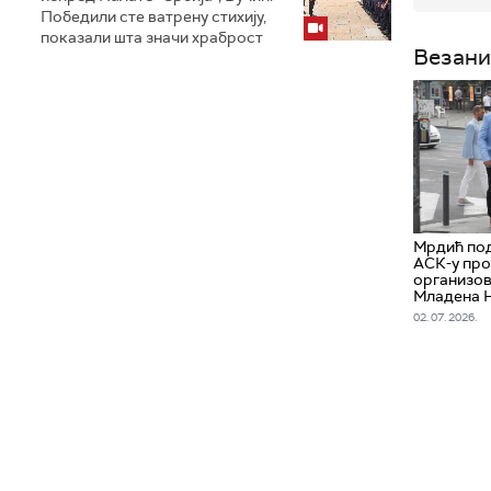
Победили сте ватрену стихију,
показали шта значи храброст
Везани
Мрдић под
АСК-у про
организов
Младена 
02. 07. 2026.