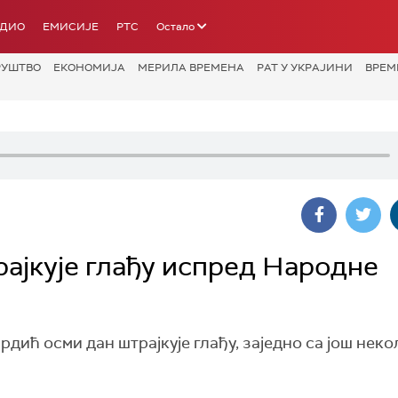
АДИО
ЕМИСИЈЕ
РТС
Остало
РУШТВО
ЕКОНОМИЈА
МЕРИЛА ВРЕМЕНА
РАТ У УКРАЈИНИ
ВРЕМ
ајкује глађу испред Народне
ић осми дан штрајкује глађу, заједно са још нек