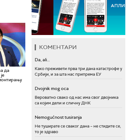
КОМЕНТАРИ
Da, ali...
Како преживети прва три дана катастрофе у
ва да
Србији, и за шта нас припрема ЕУ
 је
 монтирању
Dvojnik mog oca
Вероватно свако од нас има свог двојника
са којим дели и сличну ДНК
Nemogućnost tusiranja
Не туширате се сваког дана – не стидите се,
то је здраво