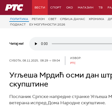
РТС
ВЕСТИ
СПОРТ
OKO
МАГАЗИН
ТВ
Р
ПОЛИТИКА
РЕГИОН
СВЕТ
СРБИЈА ДАНАС
ХРОНИКА
Д
ПОДКАСТ
ЕУ МОГУЋНОСТИ 2026
Читај ми!
ИЗВОР:
СУБОТА, 08.11.2025, 08:29 -> 09:04
РТС
Угљеша Мрдић осми дан штр
скупштине
Посланик Српске напредне странке Угљеша Мрд
ветерана испред Дома Народне скупштине.