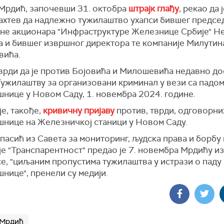
Мрдић, започевши 31. октобра
штрајк глађу
, рекао да 
захтев да надлежно тужилаштво ухапси бившег предсе
не акционара "Инфраструктуре Железнице Србије" Н
а и бившег извршног директора те компаније Милутин
вића.
врди да је против Бојовића и Милошевића недавно д
Тужилаштву за организовани криминал у вези са падо
шнице у Новом Саду, 1. новембра 2024. године.
е, такође,
кривичну пријаву
против, тврди, одговорних
шнице на Железничкој станици у Новом Саду.
асић из Савета за мониторинг, људска права и борбу
е "Транспарентност" предао је 7. новембра Мрдићу из
е, "циљаним пропустима тужилаштва у истрази о паду
нице", пренели су медији.
 Мрдић