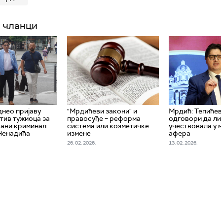
 чланци
нео пријаву
"Мрдићеви закони" и
Мрдић: Тепиће
тив тужиоца за
правосуђе – реформа
одговори да ли
ани криминал
система или козметичке
учествовала у
Ненадића
измене
афера
26. 02. 2026.
13. 02. 2026.