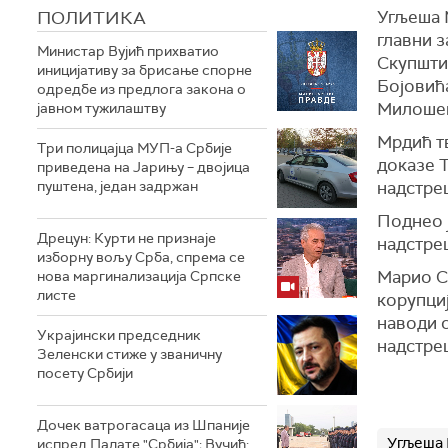
ПОЛИТИКА
Угљеша 
главни 
Министар Вујић прихватио
Скупшти
иницијативу за брисање спорне
Бојовић
одредбе из предлога закона o
Милоше
јавном тужилаштву
Мрдић т
Три полицајца МУП-а Србије
доказе 
приведена на Јарињу – двојица
пуштена, један задржан
надстре
Поднео ј
Дрецун: Курти не признаје
надстре
изборну вољу Срба, спрема се
Марио Сп
нова маргинализација Српске
листе
корупциј
наводи с
Украјински председник
надстреш
Зеленски стиже у званичну
посету Србији
Дочек ватрогасаца из Шпаније
Угљеша
испред Палате "Србија"; Вучић: