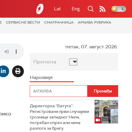
Lat
Eng
Е
СЕРВИСНЕ ВЕСТИ
СМАТРАЧНИЦА
АРХИВА РУБРИКА
петак, 07. август 2026.
Прогноза
Најновије
Директорка "Батута”:
Регистровани први случајеви
олико
грознице западног Нила,
потребан опрез али нема
разлога за бригу