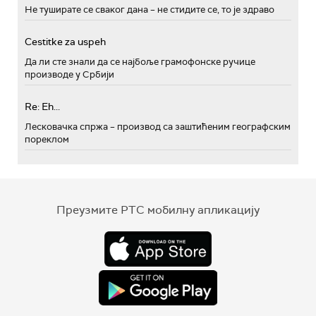
Не туширате се сваког дана – не стидите се, то је здраво
Cestitke za uspeh
Да ли сте знали да се најбоље грамофонске ручице
производе у Србији
Re: Eh...
Лесковачка спржа – производ са заштићеним географским
пореклом
Преузмите РТС мобилну апликацију