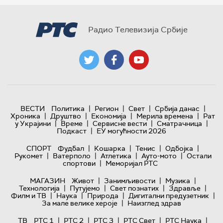
Радио Телевизија Србије
|
|
|
|
ВЕСТИ
Политика
Регион
Свет
Србија данас
|
|
|
|
Хроника
Друштво
Економија
Мерила времена
Рат
|
|
|
|
у Украјини
Време
Сервисне вести
Сматрачница
|
Подкаст
ЕУ могућности 2026
|
|
|
|
СПОРТ
Фудбал
Кошарка
Тенис
Одбојка
|
|
|
|
Рукомет
Ватерполо
Атлетика
Ауто-мото
Остали
|
спортови
Меморијал РТС
|
|
|
МАГАЗИН
Живот
Занимљивости
Музика
|
|
|
|
Технологијa
Путујемо
Свет познатих
Здравље
|
|
|
|
Филм и ТВ
Наука
Природа
Дигитални предузетник
|
За мале велике хероје
Наизглед здрав
|
|
|
|
|
ТВ
РТС 1
РТС 2
РТС 3
РТС Свет
РТС Наука