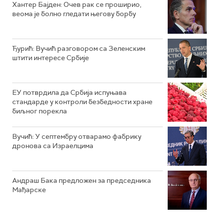
Хантер Бајден: Очев рак се проширио,
веома је болно гледати његову борбу
Ђурић: Вучић разговором са Зеленским
штити интересе Србије
ЕУ потврдила да Србија испуњава
стандарде у контроли безбедности хране
биљног порекла
Вучић: У септембру отварамо фабрику
дронова са Израелцима
Андраш Бакa предложен за председника
Мађарске