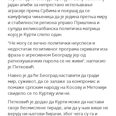
јадан алиби за непрестано испољавање
аграсије према Србима и покушај да се
камуфлира чињеница да је једина претња миру
и стабилности региона управо Приштина и
сулуда великоалбанска политичка матрица
којој је Курти слепо одан.
"Не могу се вечно политички неуспеси и
недостатак позитивног програма скривати иза
фраза о агресивном Београду јер од
ратнохушкачких парола се не живи", нагласио
је Петковић.
Навео је да ће Београд наставити да гради
мир, суживот, да се залаже за компромис и
помаже српским народу на Косову и Метохији
свидело се то Куртију или не.
Петковић је додао да Курти може да настави
своје бесмислене тираде, али да у њих више не
верују ни његови бирачи, због чега су га и