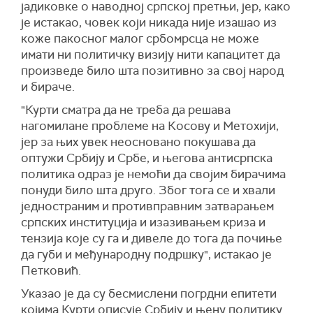
јадиковке о наводној српској претњи, јер, како
је истакао, човек који никада није изашао из
коже пакосног малог србомрсца не може
имати ни политичку визију нити капацитет да
произведе било шта позитивно за свој народ
и бираче.
"Курти сматра да не треба да решава
нагомилане проблеме на Косову и Метохији,
јер за њих увек неосновано покушава да
оптужи Србију и Србе, и његова антисрпска
политика одраз је немоћи да својим бирачима
понуди било шта друго. Због тога се и хвали
једностраним и противправним затварањем
српских институција и изазивањем криза и
тензија које су га и дивеле до тога да почиње
да губи и међународну подршку", истакао је
Петковић.
Указао је да су бесмислени погрдни епитети
којима Курти описује Србију и њену политику