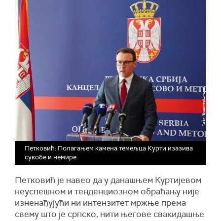
Петковић: Полагањем камена темељца Курти изазива
сукобе и немире
Петковић је навео да у данашњем Куртијевом
неуспешном и тенденциозном обраћању није
изненађујући ни интензитет мржње према
свему што је српско, нити његове свакидашње