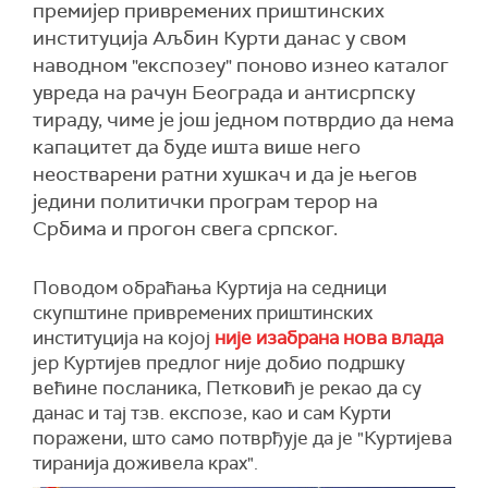
премијер привремених приштинских
институција Аљбин Курти данас у свом
наводном "експозеу" поново изнео каталог
увреда на рачун Београда и антисрпску
тираду, чиме је још једном потврдио да нема
капацитет да буде ишта више него
неостварени ратни хушкач и да је његов
једини политички програм терор на
Србима и прогон свега српског.
Поводом обраћања Куртија на седници
скупштине привремених приштинских
институција на којој
није изабрана нова влада
јер Куртијев предлог није добио подршку
већине посланика, Петковић је рекао да су
данас и тај тзв. експозе, као и сам Курти
поражени, што само потврђује да је "Куртијева
тиранија доживела крах".