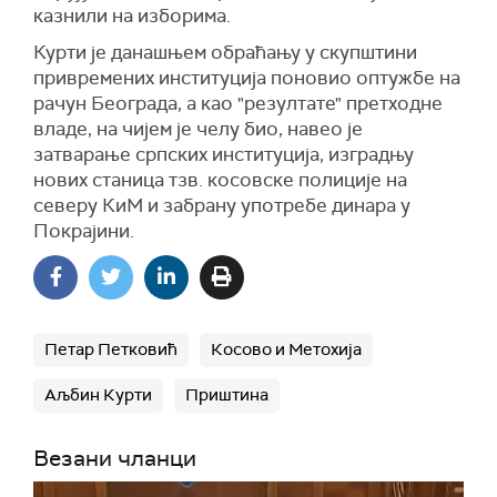
казнили на изборима.
Курти је данашњем обраћању у скупштини
привремених институција поновио оптужбе на
рачун Београда, а као "резултате" претходне
владе, на чијем је челу био, навео је
затварање српских институција, изградњу
нових станица тзв. косовске полиције на
северу КиМ и забрану употребе динара у
Покрајини.
Петар Петковић
Косово и Метохија
Аљбин Курти
Приштина
Везани чланци