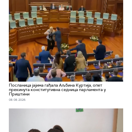
Посланица јајима гађала Аљбина Куртија, опет
прекинута конститутивна седница парламента у
Приштини
08. 08. 2026.