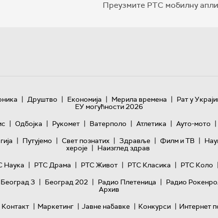
Преузмите РТС мобилну апли
|
|
|
|
оника
Друштво
Економија
Мерила времена
Рат у Украји
ЕУ могућности 2026
|
|
|
|
|
|
ис
Одбојка
Рукомет
Ватерполо
Атлетика
Ауто-мото
|
|
|
|
|
гијa
Путујемо
Свет познатих
Здравље
Филм и ТВ
Нау
|
хероје
Наизглед здрав
|
|
|
|
С Наука
РТС Драма
РТС Живот
РТС Класика
РТС Коло
|
|
|
 Београд 3
Београд 202
Радио Плетеница
Радио Рокенро
Архив
|
|
|
|
Контакт
Маркетинг
Јавне набавке
Конкурси
Интернет п