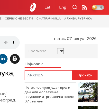
Lat
Eng
Е
СЕРВИСНЕ ВЕСТИ
СМАТРАЧНИЦА
АРХИВА РУБРИКА
петак, 07. август 2026.
Прогноза
Најновије
ука,
Петак носи још један врели
дан, али и освежење –
ној
пљускови и грмљавина после
еоград.
37 степени