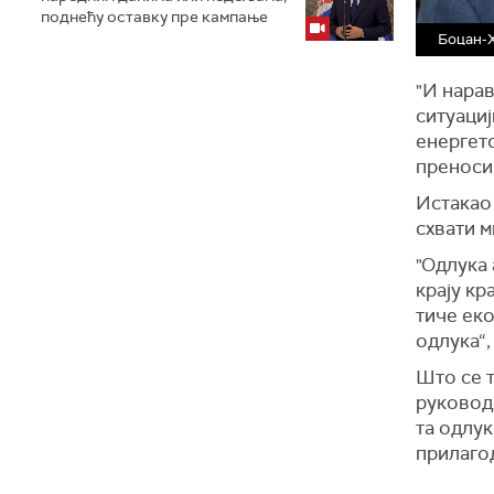
поднећу оставку пре кампање
Боцан-Х
"И нарав
ситуациј
енергетс
пренос
Истакао 
схвати м
"Одлука 
крају кр
тиче еко
одлука“,
Што се т
руководс
та одлук
прилаго