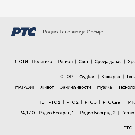
Радио Телевизија Србије
|
|
|
|
ВЕСТИ
Политика
Регион
Свет
Србија данас
Хр
|
|
СПОРТ
Фудбал
Кошарка
Тен
|
|
|
МАГАЗИН
Живот
Занимљивости
Музика
Техноло
|
|
|
|
ТВ
РТС 1
РТС 2
РТС 3
РТС Свет
РТ
|
|
РАДИО
Радио Београд 1
Радио Београд 2
Радио
РТС