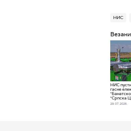
НИС
Везани
НИС пусти
гасне еле
"Банатско
"Српска 
29. 07. 2026.