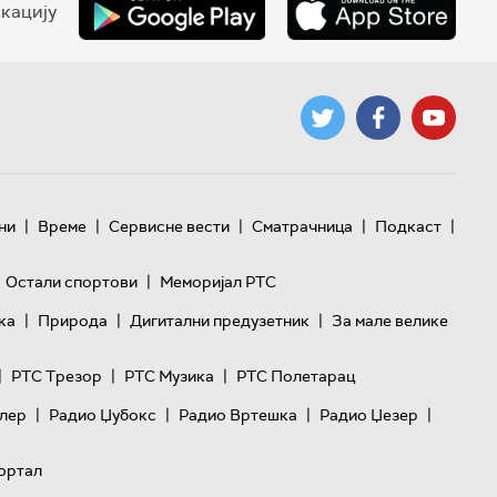
кацију
|
|
|
|
|
ни
Време
Сервисне вести
Сматрачница
Подкаст
|
Остали спортови
Меморијал РТС
|
|
|
ка
Природа
Дигитални предузетник
За мале велике
|
|
|
РТС Трезор
РТС Музика
РТС Полетарац
|
|
|
|
лер
Радио Џубокс
Радио Вртешка
Радио Џезер
ортал