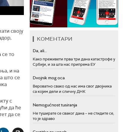
ати своју
адор,
КОМЕНТАРИ
Da, ali...
а се то
Како преживети прва три дана катастрофе у
Србији, и за шта нас припрема ЕУ
ња, и на
а што се
Dvojnik mog oca
чка
Вероватно свако од нас има свог двојника
са којим дели и сличну ДНК
кту с
Nemogućnost tusiranja
ући да ће
Не туширате се сваког дана – не стидите се,
тет да се
то је здраво