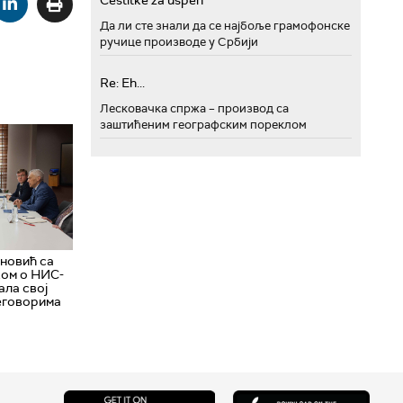
Cestitke za uspeh
Да ли сте знали да се најбоље грамофонске
ручице производе у Србији
Re: Eh...
Лесковачка спржа – производ са
заштићеним географским пореклом
новић са
ом о НИС-
ала свој
реговорима