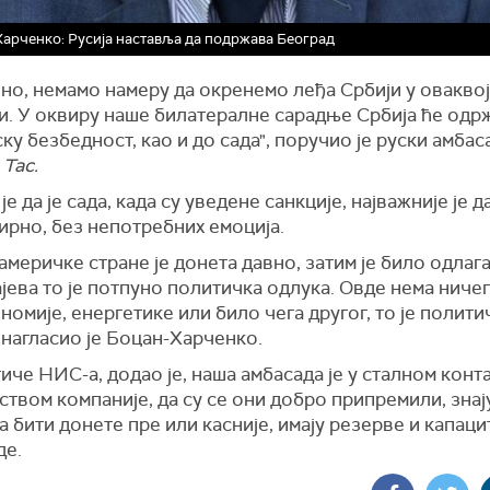
арченко: Русија наставља да подржава Београд
но, немамо намеру да окренемо леђа Србији у оваквој
и. У оквиру наше билатералне сарадње Србија ће одрж
ку безбедност, као и до сада", поручио је руски амбас
и
Тас.
је да је сада, када су уведене санкције, најважније је д
ирно, без непотребних емоција.
америчке стране је донета давно, затим је било одлага
ајева то је потпуно политичка одлука. Овде нема ничег
номије, енергетике или било чега другог, то је полити
 нагласио је Боцан-Харченко.
иче НИС-а, додао је, наша амбасада је у сталном конта
твом компаније, да су се они добро припремили, знај
а бити донете пре или касније, имају резерве и капаци
де.