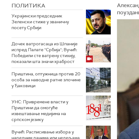
ПОЛИТИКА
Александ
поуздан
Украјински председник
Зеленски стиже у званичну
посету Србији
Дочек ватрогасаца из Шпаније
испред Палате "Србија"; Вучић:
Победили сте ватрену стихију,
показали шта значи храброст
Приштина, оптужница против 20
особа за наводне ратне злочине
у Ђаковици
УНС: Привремене власти у
Приштини да омогуће
извештавање медијима на
српском језику
Вучић: Расписивање избора у
наредним данима или недељама,