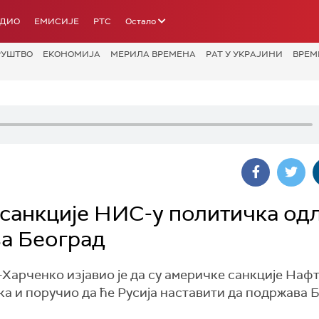
АДИО
ЕМИСИЈЕ
РТС
Остало
РУШТВО
ЕКОНОМИЈА
МЕРИЛА ВРЕМЕНА
РАТ У УКРАЈИНИ
ВРЕМ
санкције НИС-у политичка одл
ва Београд
Харченко изјавио је да су америчке санкције Нафт
а и поручио да ће Русија наставити да подржава Б