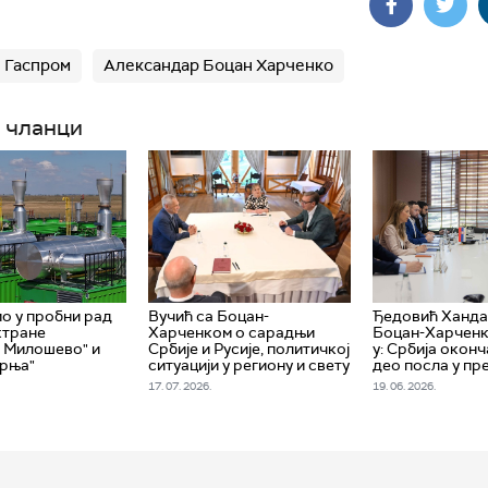
Гаспром
Александар Боцан Харченко
 чланци
о у пробни рад
Вучић са Боцан-
Ђедовић Ханда
ктране
Харченком о сарадњи
Боцан-Харченк
 Милошево" и
Србије и Русије, политичкој
у: Србија оконч
Црња"
ситуацији у региону и свету
део посла у п
17. 07. 2026.
19. 06. 2026.