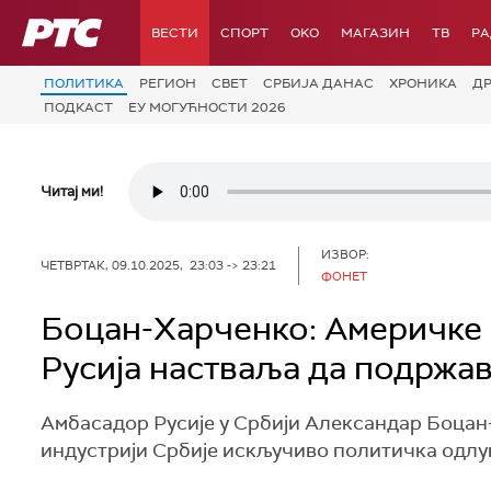
РТС
ВЕСТИ
СПОРТ
OKO
МАГАЗИН
ТВ
Р
ПОЛИТИКА
РЕГИОН
СВЕТ
СРБИЈА ДАНАС
ХРОНИКА
Д
ПОДКАСТ
ЕУ МОГУЋНОСТИ 2026
Читај ми!
ИЗВОР:
ЧЕТВРТАК, 09.10.2025, 23:03 -> 23:21
ФОНЕТ
Боцан-Харченко: Америчке 
Русија настваља да подржа
Амбасадор Русије у Србији Александар Боцан-
индустрији Србије искључиво политичка одлук