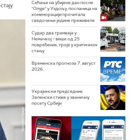
Сећање на убијене дан после
стају
"Олује" у Уздољу, посланица на
комеморацији прочитала
сведочење једине преживеле
Судар два трамваја у
Немачкој – више од 25
повређених, троје у критичном
стању
Временска прогноза 7. август
2026.
Украјински председник
Зеленски стиже у званичну
посету Србији