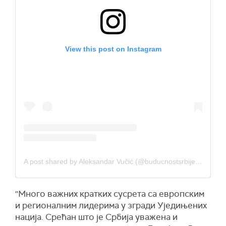
View this post on Instagram
A post shared by Aleksandar Vučić (@buducnostsrbijeav)
''Много важних кратких сусрета са европским
и регионалним лидерима у згради Уједињених
нација. Срећан што је Србија уважена и