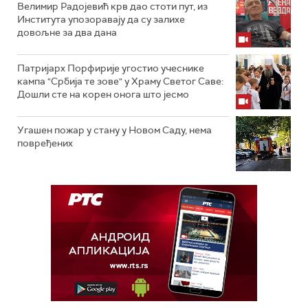
Велимир Радојевић крв дао стоти пут, из
Института упозоравају да су залихе
довољне за два дана
Патријарх Порфирије угостио учеснике
кампа "Србија те зове" у Храму Светог Саве:
Дошли сте на корен онога што јесмо
Угашен пожар у стану у Новом Саду, нема
повређених