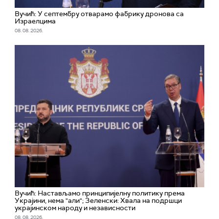
Вучић: У септембру отварамо фабрику дронова са
Израелцима
08. 08. 2026.
Вучић: Настављамо принципијелну политику према
Украјини, нема "али"; Зеленски: Хвала на подршци
украјинском народу и независности
08. 08. 2026.