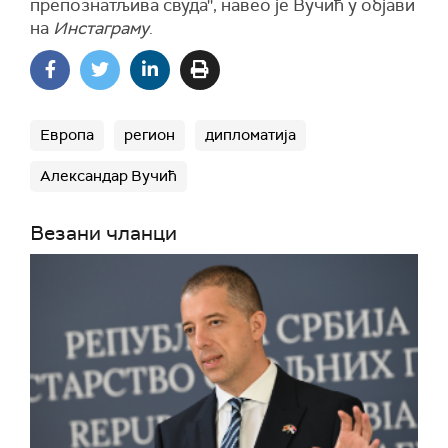
препознатљива свуда'', навео је Вучић у објави
на
Инстаграму
.
Европа
регион
дипломатија
Александар Вучић
Везани чланци