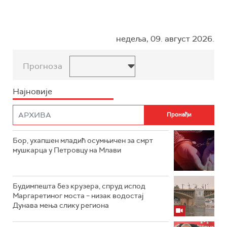
недеља, 09. август 2026.
Прогноза
Најновије
Бор, ухапшен младић осумњичен за смрт
мушкарца у Петровцу на Млави
Будимпешта без крузера, спруд испод
Маргаретиног моста – низак водостај
Дунава мења слику региона