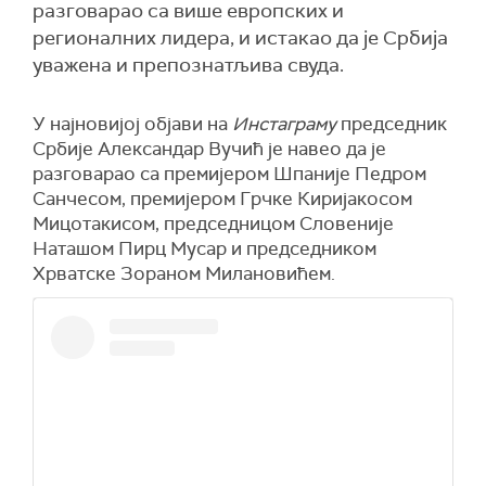
разговарао са више европских и
регионалних лидера, и истакао да је Србија
уважена и препознатљива свуда.
У најновијој објави на
Инстаграму
председник
Србије Александар Вучић је навео да је
разговарао са премијером Шпаније Педром
Санчесом, премијером Грчке Киријакосом
Мицотакисом, председницом Словеније
Наташом Пирц Мусар и председником
Хрватске Зораном Милановићем.