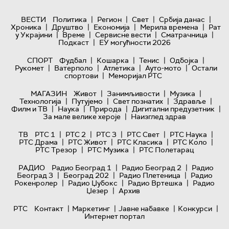
|
|
|
|
ВЕСТИ
Политика
Регион
Свет
Србија данас
|
|
|
|
Хроника
Друштво
Економија
Мерила времена
Рат
|
|
|
|
у Украјини
Време
Сервисне вести
Сматрачница
|
Подкаст
ЕУ могућности 2026
|
|
|
|
СПОРТ
Фудбал
Кошарка
Тенис
Одбојка
|
|
|
|
Рукомет
Ватерполо
Атлетика
Ауто-мото
Остали
|
спортови
Меморијал РТС
|
|
|
МАГАЗИН
Живот
Занимљивости
Музика
|
|
|
|
Технологијa
Путујемо
Свет познатих
Здравље
|
|
|
|
Филм и ТВ
Наука
Природа
Дигитални предузетник
|
За мале велике хероје
Наизглед здрав
|
|
|
|
|
ТВ
РТС 1
РТС 2
РТС 3
РТС Свет
РТС Наука
|
|
|
|
РТС Драма
РТС Живот
РТС Класика
РТС Коло
|
|
РТС Трезор
РТС Музика
РТС Полетарац
|
|
РАДИО
Радио Београд 1
Радио Београд 2
Радио
|
|
|
Београд 3
Београд 202
Радио Плетеница
Радио
|
|
|
Рокенролер
Радио Џубокс
Радио Вртешка
Радио
|
Џезер
Архив
|
|
|
|
РТС
Контакт
Маркетинг
Јавне набавке
Конкурси
Интернет портал