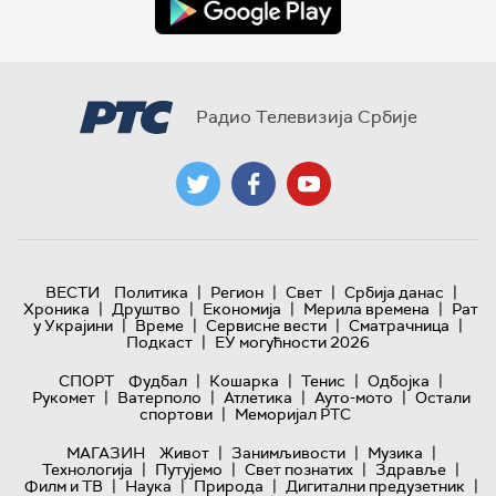
Радио Телевизија Србије
|
|
|
|
ВЕСТИ
Политика
Регион
Свет
Србија данас
|
|
|
|
Хроника
Друштво
Економија
Мерила времена
Рат
|
|
|
|
у Украјини
Време
Сервисне вести
Сматрачница
|
Подкаст
ЕУ могућности 2026
|
|
|
|
СПОРТ
Фудбал
Кошарка
Тенис
Одбојка
|
|
|
|
Рукомет
Ватерполо
Атлетика
Ауто-мото
Остали
|
спортови
Меморијал РТС
|
|
|
МАГАЗИН
Живот
Занимљивости
Музика
|
|
|
|
Технологијa
Путујемо
Свет познатих
Здравље
|
|
|
|
Филм и ТВ
Наука
Природа
Дигитални предузетник