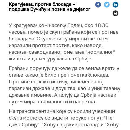
Крагујевац против блокада –
подршка Вучићу и позив на дијалог
У крагујевачком насељу Ердеч, око 18:30
часова, почео је скуп грађана који се противе
блокадама. Окупљени су мирном шетњом
изразили протест против, како наводе,
насиља, свакодневног ометања "нормалног"
живота и даљег урушавања Србије.
Грађани поручују да желе да се земља врати у
стање какво је било пре почетка блокада.
Противе се, како истичу, вишемесечној
парализи државе и друштва, као и уништавању
државне имовине. Апелују да Србија настави
путем мира, стабилности и напретка.
На транспарентима које су носили учесници
скупа могле су се видети поруке попут: "Не
дамо Србију", "Хоћу свој живот назад" и "Хоћу