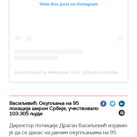
View this post on Instagram
A post shared by Aleksandar Vučić (@buducnostsrbijeav)
Васиљевић: Окупљања на 95
локација широм Србије, учествовало
103.305 људи
Директор полиције Драган Васиљевић изјавио
је да се данас на јавним окупљањима на 95