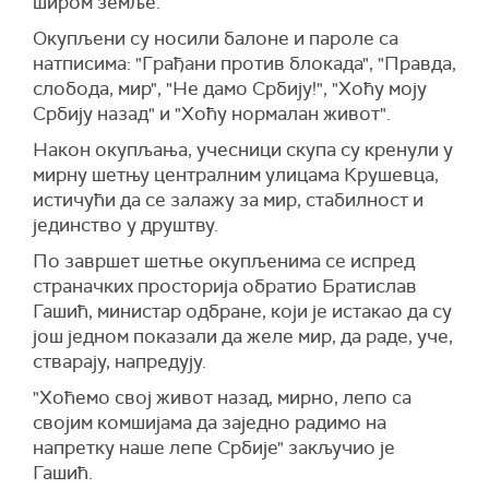
широм земље.
Окупљени су носили балоне и пароле са
натписима: "Грађани против блокада", "Правда,
слобода, мир", "Не дамо Србију!", "Хоћу моју
Србију назад" и "Хоћу нормалан живот".
Након окупљања, учесници скупа су кренули у
мирну шетњу централним улицама Крушевца,
истичући да се залажу за мир, стабилност и
јединство у друштву.
По завршет шетње окупљенима се испред
страначких просторија обратио Братислав
Гашић, министар одбране, који је истакао да су
још једном показали да желе мир, да раде, уче,
стварају, напредују.
"Хоћемо свој живот назад, мирно, лепо са
својим комшијама да заједно радимо на
напретку наше лепе Србије" закључио је
Гашић.