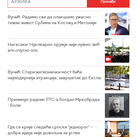
Вучић: Радимо све да олакшамо ужасно
тежак живот Србима на Косову и Метохији
Нагасаки: Нуклеарно оружје није нужно, већ
апсолутно зло
Вучић: Стари железнички мост биће
најмодернија атракција, завршетак до Експа
Преминуо радник РТС-а Богдан Мркобрада
- Боле.
Где се крије следећи српски "једнорог" –
добра идеја није довољна за успех