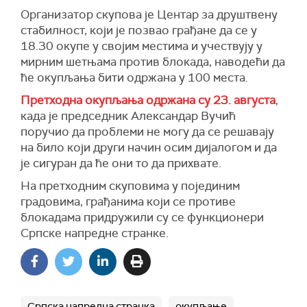
Организатор скупова је Центар за друштвену
стабилност, који је позвао грађане да се у
18.30 окупе у својим местима и учествују у
мирним шетњама против блокада, наводећи да
ће окупљања бити одржана у 100 места.
Претходна окупљања одржана су 23. августа
,
када је председник Александар Вучић
поручио да проблеми не могу да се решавају
на било који други начин осим дијалогом и да
је сигуран да ће они то да прихвате.
На претходним скуповима у појединим
градовима, грађанима који се противе
блокадама придружили су се функционери
Српске напредне странке.
Српска напредна странка
окупљање