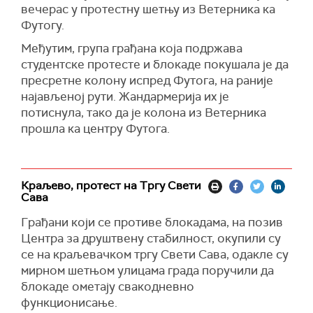
вечерас у протестну шетњу из Ветерника ка
Футогу.
Међутим, група грађана која подржава
студентске протесте и блокаде покушала је да
пресретне колону испред Футога, на раније
најaвљеној рути. Жандармерија их је
потиснула, тако да је колона из Ветерника
прошла ка центру Футога.
Краљево, протест на Тргу Свети
Сава
Грађани који се противе блокадама, на позив
Центра за друштвену стабилност, окупили су
се на краљевачком тргу Свети Сава, одакле су
мирном шетњом улицама града поручили да
блокаде ометају свакодневно
функционисање.