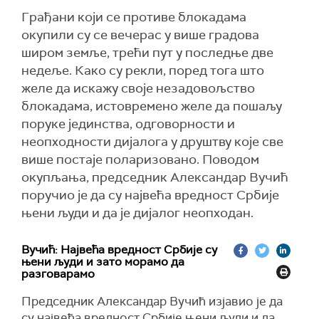
Грађани који се противе блокадама
окупили су се вечерас у више градова
широм земље, трећи пут у последње две
недеље. Како су рекли, поред тога што
желе да искажу своје незадовољство
блокадама, истовремено желе да пошаљу
поруке јединства, одговорности и
неопходности дијалога у друштву које све
више постаје поларизовано. Поводом
окупљања, председник Александар Вучић
поручио је да су највећа вредност Србије
њени људи и да је дијалог неопходан.
Вучић: Највећа вредност Србије су
њени људи и зато морамо да
разговарамо
Председник Александар Вучић изјавио је да
су највећа вредност Србије њени људи и да