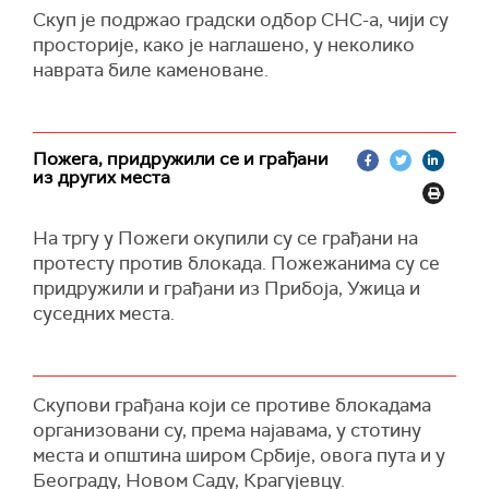
Скуп је подржао градски одбор СНС-а, чији су
просторије, како је наглашено, у неколико
наврата биле каменоване.
Пожега, придружили се и грађани
из других места
На тргу у Пожеги окупили су се грађани на
протесту против блокада. Пожежанима су се
придружили и грађани из Прибоја, Ужица и
суседних места.
Скупови грађана који се противе блокадама
организовани су, према најавама, у стотину
места и општина широм Србије, овога пута и у
Београду, Новом Саду, Крагујевцу.