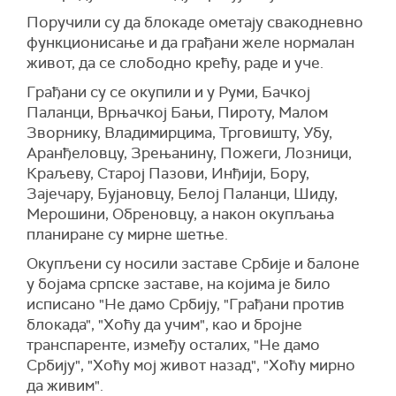
Поручили су да блокаде ометају свакодневно
функционисање и да грађани желе нормалан
живот, да се слободно крећу, раде и уче.
Грађани су се окупили и у Руми, Бачкој
Паланци, Врњачкој Бањи, Пироту, Малом
Зворнику, Владимирцима, Трговишту, Убу,
Аранђеловцу, Зрењанину, Пожеги, Лозници,
Краљеву, Старој Пазови, Инђији, Бору,
Зајечару, Бујановцу, Белој Паланци, Шиду,
Мерошини, Обреновцу, а након окупљања
планиране су мирне шетње.
Окупљени су носили заставе Србије и балоне
у бојама српске заставе, на којима је било
исписано "Не дамо Србију, "Грађани против
блокада", "Хоћу да учим", као и бројне
транспаренте, између осталих, "Не дамо
Србију", "Хоћу мој живот назад", "Хоћу мирно
да живим".