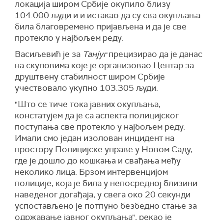
локација широм Србије окупило близу
104.000 људи и и истакао да су сва окупљања
била благовремено пријављена и да је све
протекло у најбољем реду.
Васиљевић је за
Танјуг
прецизирао да је данас
на скуповима које је организовао Центар за
друштвену стабилност широм Србије
учествовало укупно 103.305 људи.
"Што се тиче тока јавних окупљања,
констатујем да је са аспекта полицијског
поступања све протекло у најбољем реду.
Имали смо један изолован инцидент на
простору Полицијске управе у Новом Саду,
где је дошло до кошкања и свађања међу
неколико лица. Брзом интервенцијом
полиције, која је била у непосредној близини
наведеног догађаја, у свега око 20 секунди
успостављено је потпуно безбедно стање за
одржавање јавног окупљања", рекао је