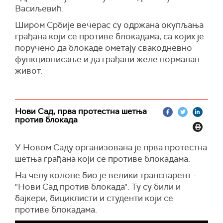
Васиљевић.
Широм Србије вечерас су одржана окупљања
грађана који се противе блокадама, са којих је
поручено да блокаде ометају свакодневно
функционисање и да грађани желе нормалан
живот.
Нови Сад, прва протестна шетња
против блокада
У Новом Саду организована је прва протестна
шетња грађана који се противе блокадама.
На челу колоне био је велики транспарент -
"Нови Сад против блокада". Ту су били и
бајкери, бициклисти и студенти који се
противе блокадама.