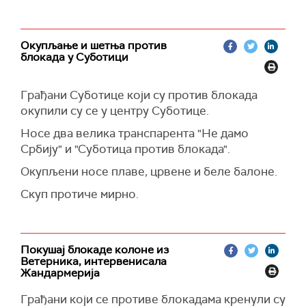
Окупљање и шетња против
блокада у Суботици
Грађани Суботице који су против блокада
окупили су се у центру Суботице.
Носе два велика транспарента "Не дамо
Србију" и "Суботица против блокада".
Окупљени носе плаве, црвене и беле балоне.
Скуп протиче мирно.
Покушај блокаде колоне из
Ветерника, интервенисала
Жандармерија
Грађани који се противе блокадама кренули су