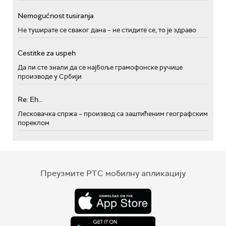
Nemogućnost tusiranja
Не туширате се сваког дана – не стидите се, то је здраво
Cestitke za uspeh
Да ли сте знали да се најбоље грамофонске ручице
производе у Србији
Re: Eh...
Лесковачка спржа – производ са заштићеним географским
пореклом
Преузмите РТС мобилну апликацију