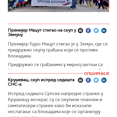
Премијер Мацут стигао на скуп у
Земуну
Премијер Ђуро Мацут стигао је у Земун, где се
придружио скупу грађана који се противе
блокадама.
Придружио се грађанима у мирној шетњи са
Магистратског трга, где се окупио велики број
ОПШИРНИЈЕ
грађана, ка Земунском кеју.
Крушевац, скуп испред седишта
СНС-а
Са грађанима у Земуну су и министар правде
Ненад Вујић, директор Канцеларије за јавну и
Испред седишта Српске напредне странке у
културну дипломатију Арно Гујон, директор
Крушевцу вечерас су се окупили чланови и
Канцеларије за КиМ Петар Петковић и глумац
симпатизери странке како би исказали
Лазар Ристовски.
неслагање са блокадама које се организују