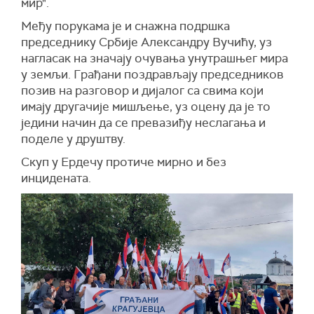
мир".
Међу порукама је и снажна подршка
председнику Србије Александру Вучићу, уз
нагласак на значају очувања унутрашњег мира
у земљи. Грађани поздрављају председников
позив на разговор и дијалог са свима који
имају другачије мишљење, уз оцену да је то
једини начин да се превазиђу неслагања и
поделе у друштву.
Скуп у Ердечу протиче мирно и без
инцидената.