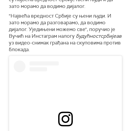
зато морамо да водимо дијалог.
"Највећа вредност Србије су њени људи. И
зато морамо да разговарамо, да водимо
дијалог. Уједињени можемо све", поручио је
Вучић на Инстаграм налогу
будућностсрбијеав
уз видео-снимак грађана на скуповима против
блокада.