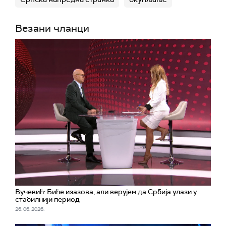
Везани чланци
Вучевић: Биће изазова, али верујем да Србија улази у
стабилнији период
26. 06. 2026.