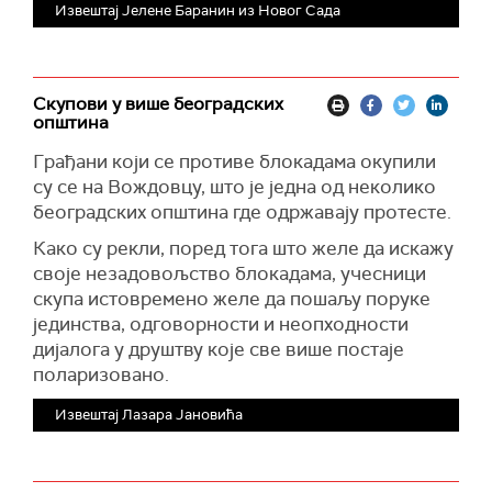
Извештај Јелене Баранин из Новог Сада
Скупови у више београдских
општина
Грађани који се противе блокадама окупили
су се на Вождовцу, што је једна од неколико
београдских општина где одржавају протесте.
Како су рекли, поред тога што желе да искажу
своје незадовољство блокадама, учесници
скупа истовремено желе да пошаљу поруке
јединства, одговорности и неопходности
дијалога у друштву које све више постаје
поларизовано.
Извештај Лазара Јановића