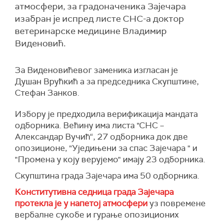
атмосфери, за градоначеника Зајечара
изабран је испред листе СНС-а доктор
ветеринарске медицине Владимир
Виденовић.
За Виденовићевог заменика изгласан је
Душан Врућкић а за председника Скупштине,
Стефан Занков.
Избору је предходила верификација мандата
одборника. Већину има листа "СНС –
Александар Вучић“, 27 одборника док две
опозиционе, "Уједињени за спас Зајечара " и
"Промена у коју верујемо" имају 23 одборника.
Скупштина града Зајечара има 50 одборника.
Конститутивна седница града Зајечара
протекла је у напетој атмосфери
уз повремене
вербалне сукобе и гурање опозиционих