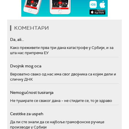
КОМЕНТАРИ
Da, ali...
Како преживети прва три дана катастрофе у Србији, и за
шта нас припрема ЕУ
Dvojnik mog oca
Вероватно свако од нас има свог двојника са којим дели и
сличну ДНК
Nemogućnost tusiranja
Не туширате се сваког дана – не стидите се, то је здраво
Cestitke za uspeh
Да ли сте знали да се најбоље грамофонске ручице
производе у Србији