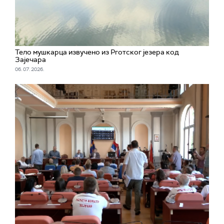
Тело мушкарца извучено из Рготског језера код
Зајечара
06. 07. 2026.