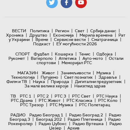
|
|
|
|
ВЕСТИ
Политика
Регион
Свет
Србија данас
|
|
|
|
Хроника
Друштво
Економија
Мерила времена
Рат
|
|
|
|
у Украјини
Време
Сервисне вести
Сматрачница
|
Подкаст
ЕУ могућности 2026
|
|
|
|
СПОРТ
Фудбал
Кошарка
Тенис
Одбојка
|
|
|
|
Рукомет
Ватерполо
Атлетика
Ауто-мото
Остали
|
спортови
Меморијал РТС
|
|
|
МАГАЗИН
Живот
Занимљивости
Музика
|
|
|
|
Технологијa
Путујемо
Свет познатих
Здравље
|
|
|
|
Филм и ТВ
Наука
Природа
Дигитални предузетник
|
За мале велике хероје
Наизглед здрав
|
|
|
|
|
ТВ
РТС 1
РТС 2
РТС 3
РТС Свет
РТС Наука
|
|
|
|
РТС Драма
РТС Живот
РТС Класика
РТС Коло
|
|
РТС Трезор
РТС Музика
РТС Полетарац
|
|
РАДИО
Радио Београд 1
Радио Београд 2
Радио
|
|
|
Београд 3
Београд 202
Радио Плетеница
Радио
|
|
|
Рокенролер
Радио Џубокс
Радио Вртешка
Радио
|
Џезер
Архив