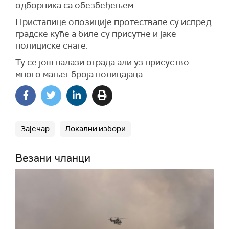
одборника са обезбеђењем.
Присталице опозиције протествале су испред
градске куће а биле су присутне и јаке
полициске снаге.
Ту се још налази ограда али уз присуство
много мањег броја полицајаца.
Зајечар
Локални избори
Везани чланци