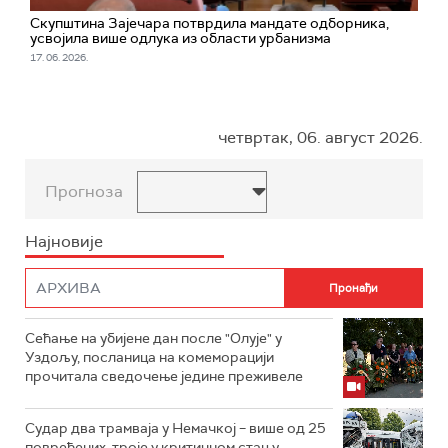
Скупштина Зајечара потврдила мандате одборника,
усвојила више одлука из области урбанизма
17. 06. 2026.
четвртак, 06. август 2026.
Прогноза
Најновије
Сећање на убијене дан после "Олује" у
Уздољу, посланица на комеморацији
прочитала сведочење једине преживеле
Судар два трамваја у Немачкој – више од 25
повређених, троје у критичном стању