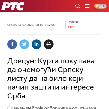
РТС
ИЗВОР:
СРЕДА, 16.07.2025, 08:10 -> 12:05
РТС
Дрецун: Курти покушава
да онемогући Српску
листу да на било који
начин заштити интересе
Срба
Смањењем броја одборника у општинама