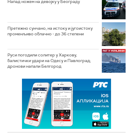
Напад ножем на девојку у Београду
Претежно сунчано, на истоку и југоистоку
променљиво облачно - до 36 степени
Руси погодили солитер у Харкову,
балистички удари на Одесу и Павлоград;
дронови напали Белгород