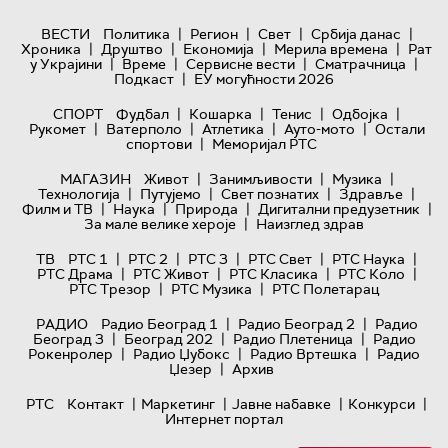
|
|
|
|
ВЕСТИ
Политика
Регион
Свет
Србија данас
|
|
|
|
Хроника
Друштво
Економија
Мерила времена
Рат
|
|
|
|
у Украјини
Време
Сервисне вести
Сматрачница
|
Подкаст
ЕУ могућности 2026
|
|
|
|
СПОРТ
Фудбал
Кошарка
Тенис
Одбојка
|
|
|
|
Рукомет
Ватерполо
Атлетика
Ауто-мото
Остали
|
спортови
Меморијал РТС
|
|
|
МАГАЗИН
Живот
Занимљивости
Музика
|
|
|
|
Технологијa
Путујемо
Свет познатих
Здравље
|
|
|
|
Филм и ТВ
Наука
Природа
Дигитални предузетник
|
За мале велике хероје
Наизглед здрав
|
|
|
|
|
ТВ
РТС 1
РТС 2
РТС 3
РТС Свет
РТС Наука
|
|
|
|
РТС Драма
РТС Живот
РТС Класика
РТС Коло
|
|
РТС Трезор
РТС Музика
РТС Полетарац
|
|
РАДИО
Радио Београд 1
Радио Београд 2
Радио
|
|
|
Београд 3
Београд 202
Радио Плетеница
Радио
|
|
|
Рокенролер
Радио Џубокс
Радио Вртешка
Радио
|
Џезер
Архив
|
|
|
|
РТС
Контакт
Маркетинг
Јавне набавке
Конкурси
Интернет портал