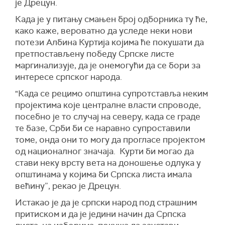
је Дрецун.
Када је у питању смањен број одборника ту ће,
како каже, вероватно да уследе неки нови
потези Албина Куртија којима ће покушати да
претпостављену победу Српске листе
маргинализује, да је онемогући да се бори за
интересе српског народа.
"Када се рецимо општина супротставља неким
пројектима које централне власти спроводе,
посебно је то случај на северу, када се граде
те базе, Срби би се наравно супроставили
томе, онда они то могу да прогласе пројектом
од националног значаја. Курти би могао да
стави неку врсту вета на доношење одлука у
општинама у којима би Српска листа имала
већину”, рекао је Дрецун.
Истакао је да је српски народ под страшним
притиском и да је једини начин да Српска