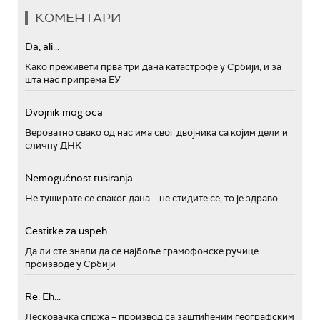
КОМЕНТАРИ
Da, ali...
Како преживети прва три дана катастрофе у Србији, и за
шта нас припрема ЕУ
Dvojnik mog oca
Вероватно свако од нас има свог двојника са којим дели и
сличну ДНК
Nemogućnost tusiranja
Не туширате се сваког дана – не стидите се, то је здраво
Cestitke za uspeh
Да ли сте знали да се најбоље грамофонске ручице
производе у Србији
Re: Eh...
Лесковачка спржа – производ са заштићеним географским