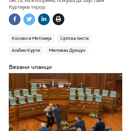
листа, на изборима, покуша да заустави
Куртијев терор.
Косово и Метохија
Српска листа
Аљбин Курти
Милован Дрецун
Везани чланци