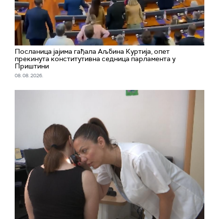
Посланица јајима гађала Аљбина Куртија, опет
прекинута конститутивна седница парламента у
Приштини
08. 08. 2026.