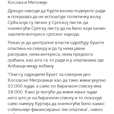
Косова и Метохије.
Дрецун наводи да Курти веома подмукло ради
и покушава да не испоштује политичку вољу
Срба који су лично у Српској листи, да
онемогући Српску листу да на било који начин
заштити интересе српског народа.
Рекао је да централне власти одређују буџете
општина на северу и да ту нема јавне
расправе, нема интереса, нема предлога
грађана, као што се то ради и у општинама где
Албанци имају већину.
“Они су одредили буџет за северни део
Косовске Митровице као да тамо живи укупно
10.000 људи, а само по бирачком списку има
18.000. Како је могуће да живи мање људи
него што је на бирачном списку и то показује
само намеру Куртија да онемогући било какво
озбиљније финансирање тих општина”, навео