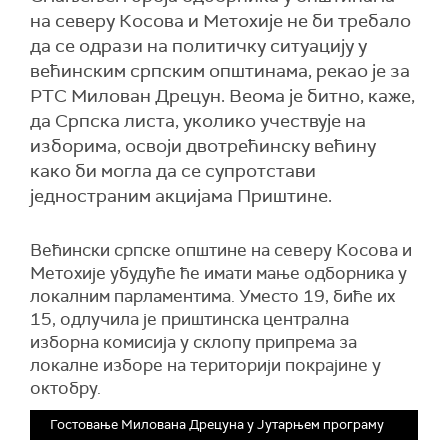
на северу Косова и Метохије не би требало
да се одрази на политичку ситуацију у
већинским српским општинама, рекао је за
РТС Милован Дрецун. Веома је битно, каже,
да Српска листа, уколико учествује на
изборима, освоји двотрећинску већину
како би могла да се супротстави
једностраним акцијама Приштине.
Већински српске општине на северу Косова и
Метохије убудуће ће имати мање одборника у
локалним парламентима. Уместо 19, биће их
15, одлучила је приштинска централна
изборна комисија у склопу припрема за
локалне изборе на територији покрајине у
октобру.
Гостовање Милована Дрецуна у Јутарњем програму