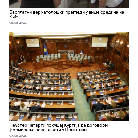
Бесплатни дерматолошки прегледи у више средина на
КиМ
08. 08. 2026.
Неуспео четврти покушај Куртија да договори
формирање нове власти у Приштини
07. 08. 2026.