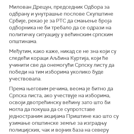
Милован Дрецун, председник Одбора за
одбрану и унутрашње послове Скупштине
Србије, рекао је за РТС да смањење броја
одборника не би требало да се одрази на
политичку ситуацију у већинским српским
општинама.
Међутим, како каже, никад се не зна који су
следећи кораци Аљбина Куртија, који ће
учинити све да онемогући Српску листу да
победи на тим изборима уколико буде
учествовала.
Према његовим речима, веома је битно да
Српска листа, ако учествује на изборима,
освоји двотрећинску већину зато што би
могла да покуша да се супротставе
једностраним акцијама Приштине као што су
узимање општинске земље за изградњу
полицијских, чак и војних база на северу