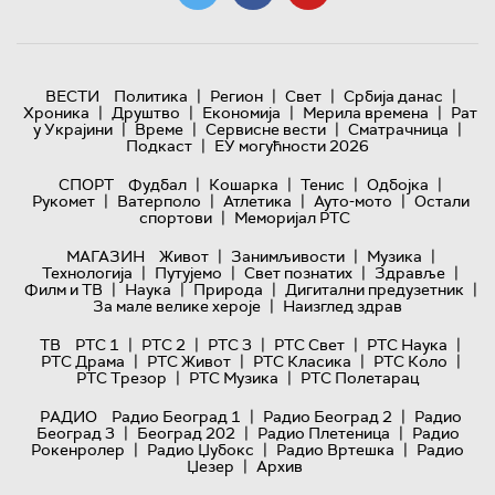
|
|
|
|
ВЕСТИ
Политика
Регион
Свет
Србија данас
|
|
|
|
Хроника
Друштво
Економија
Мерила времена
Рат
|
|
|
|
у Украјини
Време
Сервисне вести
Сматрачница
|
Подкаст
ЕУ могућности 2026
|
|
|
|
СПОРТ
Фудбал
Кошарка
Тенис
Одбојка
|
|
|
|
Рукомет
Ватерполо
Атлетика
Ауто-мото
Остали
|
спортови
Меморијал РТС
|
|
|
МАГАЗИН
Живот
Занимљивости
Музика
|
|
|
|
Технологијa
Путујемо
Свет познатих
Здравље
|
|
|
|
Филм и ТВ
Наука
Природа
Дигитални предузетник
|
За мале велике хероје
Наизглед здрав
|
|
|
|
|
ТВ
РТС 1
РТС 2
РТС 3
РТС Свет
РТС Наука
|
|
|
|
РТС Драма
РТС Живот
РТС Класика
РТС Коло
|
|
РТС Трезор
РТС Музика
РТС Полетарац
|
|
РАДИО
Радио Београд 1
Радио Београд 2
Радио
|
|
|
Београд 3
Београд 202
Радио Плетеница
Радио
|
|
|
Рокенролер
Радио Џубокс
Радио Вртешка
Радио
|
Џезер
Архив