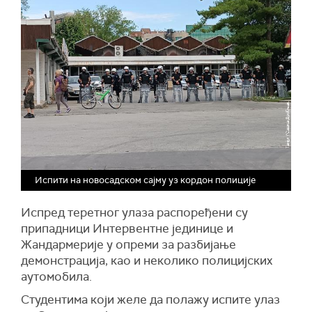
Испити на новосадском сајму уз кордон полиције
Испред теретног улаза распоређени су
припадници Интервентне јединице и
Жандармерије у опреми за разбијање
демонстрација, као и неколико полицијских
аутомобила.
Студентима који желе да полажу испите улаз