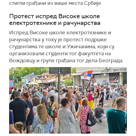
стигли грађани из више места Србије.
Протест испред Високе школе
електротехнике и рачунарства
Испред Високе школе електротехнике и
рачунарства у току је протест подршке
студентима те школе и Ужичанима, који су
организовали студенти тог факултета на
Вождовцу и групе грађана тог дела Београда.