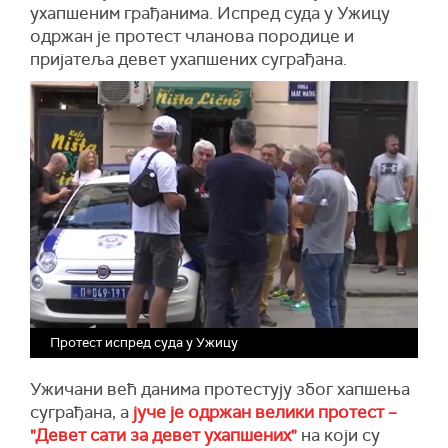
ухапшеним грађанима. Испред суда у Ужицу
одржан је протест чланова породице и
пријатеља девет ухапшених суграђана.
Протест испред суда у Ужицу
Ужичани већ данима протестују због хапшења
суграђана, а
јуче је одржан велики протест –
"Девет сати за девет ухапшених"
на који су