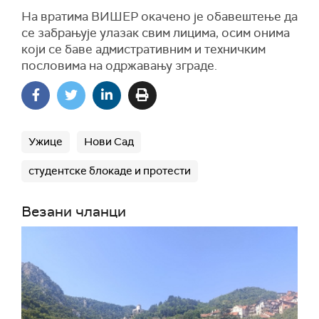
На вратима ВИШЕР окачено је обавештење да
се забрањује улазак свим лицима, осим онима
који се баве адмистративним и техничким
пословима на одржавању зграде.
Ужице
Нови Сад
студентске блокаде и протести
Везани чланци