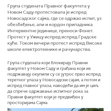
Група студената Правног факултета у
Новом Саду протестовала је испред
Новосадског сајма, где се одржао испит, уз
обезбеђење, али и кордон припадника
Интервентне јединице, преноси Фонет.
Протест у Ужицу испред испред Градске
куће. Током вечери протест испред Високе
школе електротехнике и рачунарства.
Група студената који блокирају Правни
факултет у Новом Саду и грађана који их
подржавају окупили су се јутрос прво испред
теретног улаза у Новосадски сајам, а потом и
испред главног улаза, наводећи да им је циљ
да спрече одржавање испитног рока за
Правни факултет који је предвиђен у
просторијама Сајма.