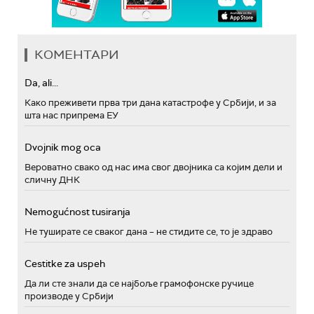
КОМЕНТАРИ
Da, ali...
Како преживети прва три дана катастрофе у Србији, и за
шта нас припрема ЕУ
Dvojnik mog oca
Вероватно свако од нас има свог двојника са којим дели и
сличну ДНК
Nemogućnost tusiranja
Не туширате се сваког дана – не стидите се, то је здраво
Cestitke za uspeh
Да ли сте знали да се најбоље грамофонске ручице
производе у Србији