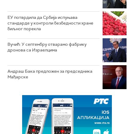
ЕУ потврдила да Србија испуњава
стандарде у контроли безбедности хране
биљног порекла
Вучић: У септембру отварамо фабрику
дронова са Израелцима
Андраш Бакa предложен за председника
Мађарске