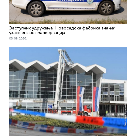
Заступник удружења "Новосадска фабрика знања"
ухапшен због малверзација
03. 08. 2026.