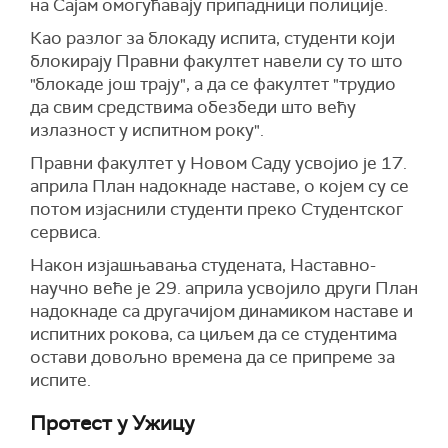
на Сајам омогућавају припадници полиције.
Као разлог за блокаду испита, студенти који
блокирају Правни факултет навели су то што
"блокаде још трају", а да се факултет "трудио
да свим средствима обезбеди што већу
излазност у испитном року".
Правни факултет у Новом Саду усвојио је 17.
априла План надокнаде наставе, о којем су се
потом изјаснили студенти преко Студентског
сервиса.
Након изјашњавања студената, Наставно-
научно веће је 29. априла усвојило други План
надокнаде са другачијом динамиком наставе и
испитних рокова, са циљем да се студентима
остави довољно времена да се припреме за
испите.
Протест у Ужицу