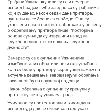
Грађани Ужица окупили су се и вечерас
испред Градске куће заједно са суграђанима
који су данас, након седам дана притвора,
пуштени да се бране са слободе. Они су
ухапшени након протеста, због како у решењу
о одређивању притвора пише, "постојања
основа сумње да су извршили напад на
службено лице током вршења службене
дужности".
Вечерас су се окупљеним Ужичанима
измеђуосталих обратили неки од суграђана
који су били у притвору, скренувши пажњу на
актуелна дешавања, завршавајући обраћања
захвалношћу на пруженој подршци.
Након обраћања окупљени су кренули у
протестну шетњу улицама града.
Учичанои су протестовали и током дана
испред суда док се очекивала одлука о