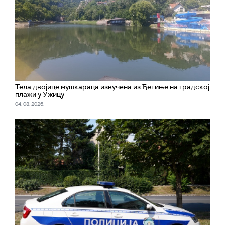
Тела двојице мушкараца извучена из Ђетиње на градској
плажи у Ужицу
04. 08. 2026.