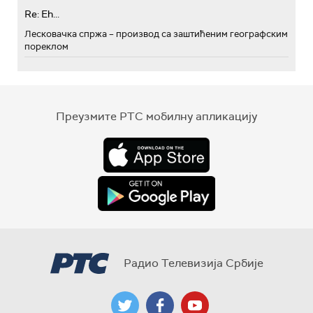
Re: Eh...
Лесковачка спржа – производ са заштићеним географским
пореклом
Преузмите РТС мобилну апликацију
Радио Телевизија Србије