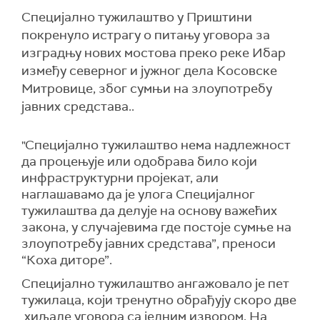
Специјално тужилаштво у Приштини
покренуло истрагу о питању уговора за
изградњу нових мостова преко реке Ибар
између северног и јужног дела Косовске
Митровице, због сумњи на злоупотребу
јавних средстава..
"Специјално тужилаштво нема надлежност
да процењује или одобрава било који
инфраструктурни пројекат, али
наглашавамо да је улога Специјалног
тужилаштва да делује на основу важећих
закона, у случајевима где постоје сумње на
злоупотребу јавних средстава”, преноси
“Коха диторе”.
Специјално тужилаштво ангажовало је пет
тужилаца, који тренутно обрађују скоро две
хиљаде уговора са једним извором. На