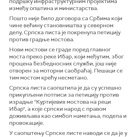
подршку инфраструктурним пројектима
између општина и министарства.
Пошто није било договора са Србима који
чине већину становништва у северном
делу, Српска листа је покренула петицију
против градње мостова.
Нови мостови се граде поред главног
моста преко реке Ибар, који међутим, због
процена безбедносних служби, још није
отворен за моторни саобраћај. Пешаци се
тим мостом крећу несметано.
Српска листа саопштила је да су успешно
прикупљени потписи за петицију против
израдње "Куртијевих мостова на реци
Ибар", а које српски народ с правом
доживљава као симбол наметања, подела и
провокације.
У саопштењу Српске листе наводи се да је у