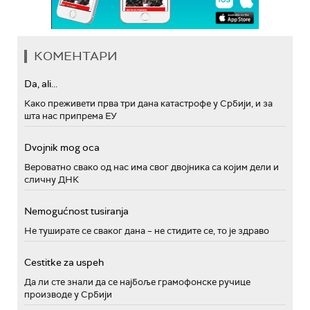
КОМЕНТАРИ
Da, ali...
Како преживети прва три дана катастрофе у Србији, и за
шта нас припрема ЕУ
Dvojnik mog oca
Вероватно свако од нас има свог двојника са којим дели и
сличну ДНК
Nemogućnost tusiranja
Не туширате се сваког дана – не стидите се, то је здраво
Cestitke za uspeh
Да ли сте знали да се најбоље грамофонске ручице
производе у Србији