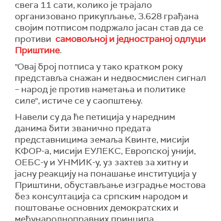
свега 11 сати, колико је трајало
организовано прикупљање, 3.628 грађана
својим потписом подржало јасан став да се
противи
самовољној и једностраној одлуци
Приштине
.
"Овај број потписа у тако кратком року
представља снажан и недвосмислен сигнал
– народ је против наметања и политике
силе", истиче се у саопштењу.
Навели су да ће петиција у наредним
данима бити званично предата
представницима земаља Квинте, мисији
КФОР-а, мисији ЕУЛЕКС, Европској унији,
ОЕБС-у и УНМИК-у, уз захтев за хитну и
јасну реакцију на понашање институција у
Приштини, обустављање изградње мостова
без консултација са српским народом и
поштовање основних демократских и
међународноправних принципа.