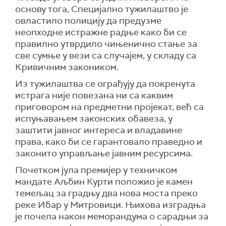
основу тога, Специјално тужилаштво је
овластило полицију да предузме
неопходне истражне радње како би се
правилно утврдило чињенично стање за
све сумње у вези са случајем, у складу са
Кривичним закоником.
Из тужилаштва се ограђују да покренута
истрага није повезана ни са каквим
приговором на предметни пројекат, већ са
испуњавањем законских обавеза, у
заштити јавног интереса и владавине
права, како би се гарантовало праведно и
законито управљање јавним ресурсима.
Почетком јула премијер у техничком
мандате Аљбин Курти положио је камен
темељац за градњу два нова моста преко
реке Ибар у Митровици. Њихова изградња
је почела након меморандума о сарадњи за