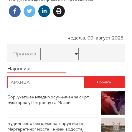
недеља, 09. август 2026.
Прогноза
Најновије
Бор, ухапшен младић осумњичен за смрт
мушкарца у Петровцу на Млави
Будимпешта без крузера, спруд испод
Маргаретиног моста – низак водостај