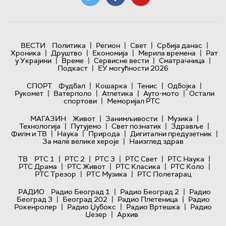
|
|
|
|
ВЕСТИ
Политика
Регион
Свет
Србија данас
|
|
|
|
Хроника
Друштво
Економија
Мерила времена
Рат
|
|
|
|
у Украјини
Време
Сервисне вести
Сматрачница
|
Подкаст
ЕУ могућности 2026
|
|
|
|
СПОРТ
Фудбал
Кошарка
Тенис
Одбојка
|
|
|
|
Рукомет
Ватерполо
Атлетика
Ауто-мото
Остали
|
спортови
Меморијал РТС
|
|
|
МАГАЗИН
Живот
Занимљивости
Музика
|
|
|
|
Технологијa
Путујемо
Свет познатих
Здравље
|
|
|
|
Филм и ТВ
Наука
Природа
Дигитални предузетник
|
За мале велике хероје
Наизглед здрав
|
|
|
|
|
ТВ
РТС 1
РТС 2
РТС 3
РТС Свет
РТС Наука
|
|
|
|
РТС Драма
РТС Живот
РТС Класика
РТС Коло
|
|
РТС Трезор
РТС Музика
РТС Полетарац
|
|
РАДИО
Радио Београд 1
Радио Београд 2
Радио
|
|
|
Београд 3
Београд 202
Радио Плетеница
Радио
|
|
|
Рокенролер
Радио Џубокс
Радио Вртешка
Радио
|
Џезер
Архив