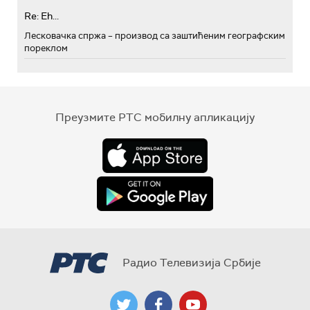
Re: Eh...
Лесковачка спржа – производ са заштићеним географским
пореклом
Преузмите РТС мобилну апликацију
Радио Телевизија Србије