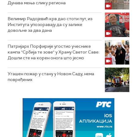
Дунава мења слику региона
Велимир Радојевић крв дао стоти пут, из
Института упозоравају да су залихе
довољне за два дана
Патријарх Порфирије угостио учеснике
кампа "Србија те зове" у Храму Светог Саве:
Дошли сте на корен онога што јесмо
Угашен пожар у стану у Новом Саду, нема
повређених