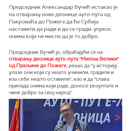
Председник Александар Вучић истакао је
на отварању нове деонице ауто-пута од
Пакроваћа до Пожеге да ће Србија
наставити да ради и да се гради, упркос
онима који не мисле да је то добро.
Председник Вучић је, обраћајући се на
отварању деонице ауто-пута "Милош Велики"
од Прељине до Пожеге
, рекао да "у историју
улазе они који су нешто учинили, градили и
иза себе нешто оставили", као и да "слава
припада онима који раде, доносе резултате и
чине добро за свој народ".