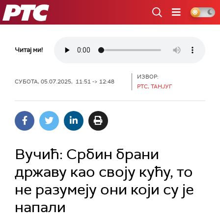
РТС
Читај ми!
ИЗВОР:
СУБОТА, 05.07.2025, 11:51 -> 12:48
РТС, ТАНЈУГ
Вучић: Србин брани
државу као своју кућу, то
не разумеју они који су је
напали