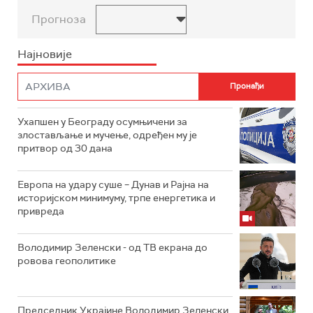
Прогноза
Најновије
Ухапшен у Београду осумњичени за
злостављање и мучење, одређен му је
притвор од 30 дана
Европа на удару суше – Дунав и Рајна на
историјском минимуму, трпе енергетика и
привреда
Володимир Зеленски - од ТВ екрана до
ровова геополитике
Председник Украјине Володимир Зеленски