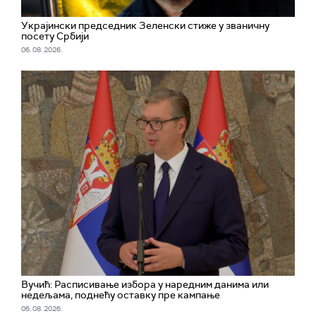
Украјински председник Зеленски стиже у званичну
посету Србији
06. 08. 2026.
Вучић: Расписивање избора у наредним данима или
недељама, поднећу оставку пре кампање
06. 08. 2026.