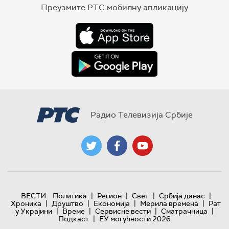
Преузмите РТС мобилну апликацију
Радио Телевизија Србије
|
|
|
|
ВЕСТИ
Политика
Регион
Свет
Србија данас
|
|
|
|
Хроника
Друштво
Економија
Мерила времена
Рат
|
|
|
|
у Украјини
Време
Сервисне вести
Сматрачница
|
Подкаст
ЕУ могућности 2026