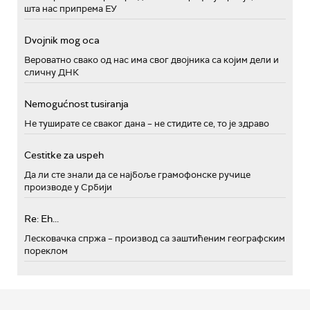
шта нас припрема ЕУ
Dvojnik mog oca
Вероватно свако од нас има свог двојника са којим дели и
сличну ДНК
Nemogućnost tusiranja
Не туширате се сваког дана – не стидите се, то је здраво
Cestitke za uspeh
Да ли сте знали да се најбоље грамофонске ручице
производе у Србији
Re: Eh...
Лесковачка спржа – производ са заштићеним географским
пореклом