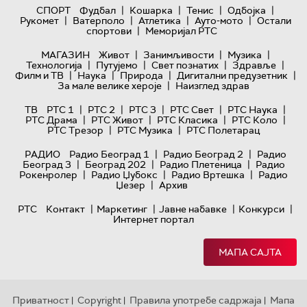
|
|
|
|
СПОРТ
Фудбал
Кошарка
Тенис
Одбојка
|
|
|
|
Рукомет
Ватерполо
Атлетика
Ауто-мото
Остали
|
спортови
Меморијал РТС
|
|
|
МАГАЗИН
Живот
Занимљивости
Музика
|
|
|
|
Технологијa
Путујемо
Свет познатих
Здравље
|
|
|
|
Филм и ТВ
Наука
Природа
Дигитални предузетник
|
За мале велике хероје
Наизглед здрав
|
|
|
|
|
ТВ
РТС 1
РТС 2
РТС 3
РТС Свет
РТС Наука
|
|
|
|
РТС Драма
РТС Живот
РТС Класика
РТС Коло
|
|
РТС Трезор
РТС Музика
РТС Полетарац
|
|
РАДИО
Радио Београд 1
Радио Београд 2
Радио
|
|
|
Београд 3
Београд 202
Радио Плетеница
Радио
|
|
|
Рокенролер
Радио Џубокс
Радио Вртешка
Радио
|
Џезер
Архив
|
|
|
|
РТС
Контакт
Маркетинг
Јавне набавке
Конкурси
Интернет портал
МАПА САЈТА
Приватност
Copyright
Правила употребе садржаја
Мапа
|
|
|