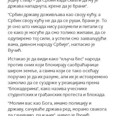
држава нападнута, крене да је брани".
"Србин државу доживљава као своју кућу, а
Србин своју кућу не да да се руши, брани је. То
је оно што никада нису разумели и питали су
се како је могуће да смо толико жилави, да се
одупиремо тој сили, а успели смо захваљујући
вама, дивном народу Србије", нагласио је
Вучић.
Истакао је да види како "кључа бес" народа
против оних који блокирају саобраћајнице
широм земље, а свима који се тако осећају
поручио је да их разуме, али их је истовремено
замолио да се суздрже у реакцијама према
"блокадерима", како назива учеснике
студентских и грађанских протеста и блокада.
"Молим вас као Бога, имамо полицију и
државу, сачуваће држава ред, морамо свакога
да сачувамо, па и њих", навео је Вучић.