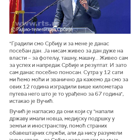
"Градили смо Србију и за мене је данас
посебан дан. Ја нисам живео за дан дуже на
власти – за фотељу, ташну, машну... Живео сам
за успех и напредак Србије и резултат. И зато
сам данас посебно поносан. Сутра у 12 сати
ми ћемо моћи и званично да кажемо да смо за
ових 12 година изградили више километара
путева него што је то урађено за 67 година",
истакао је Вучић.
Вучић је нагласио да они који су "напали
државу имали новца, медијску подршку у
земљи и иностранству, помоћ страних
обавештајних служби, али да нису разумели
једну ствар – да Србин када схвати да му је