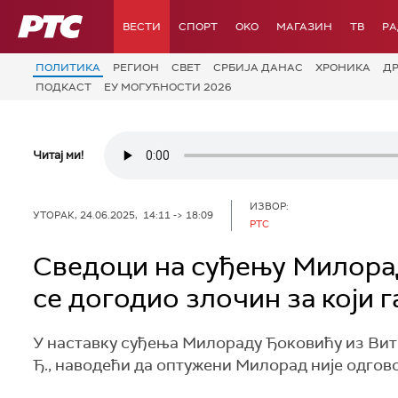
РТС
ВЕСТИ
СПОРТ
OKO
МАГАЗИН
ТВ
Р
ПОЛИТИКА
РЕГИОН
СВЕТ
СРБИЈА ДАНАС
ХРОНИКА
Д
ПОДКАСТ
ЕУ МОГУЋНОСТИ 2026
Читај ми!
ИЗВОР:
УТОРАК, 24.06.2025, 14:11 -> 18:09
РТС
Сведоци на суђењу Милорад
се догодио злочин за који г
У наставку суђења Милораду Ђоковићу из Вито
Ђ., наводећи да оптужени Милорад није одгово