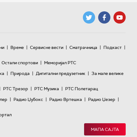
|
|
|
|
|
ни
Време
Сервисне вести
Сматрачница
Подкаст
|
Остали спортови
Меморијал РТС
|
|
|
ка
Природа
Дигитални предузетник
За мале велике
|
|
|
РТС Трезор
РТС Музика
РТС Полетарац
|
|
|
|
лер
Радио Џубокс
Радио Вртешка
Радио Џезер
ортал
МАПА САЈТА