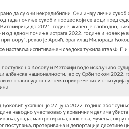
.
рамо да су они некредибилни. Они имају лични сукоб 
од тада почиње сукоб и процес који се води пред судо
Витомирици до 2021. године, живео је слободно, нико
 и одједном почиње истрага 2022. године и човек је 
 притвору”, рекао је Арсић, бранилац Милорада Ђоко
е наставља испитивањем сведока тужилаштва Ф. Г. и Х
 поступке на Косову и Метохији воде искључиво судиј
и албанске националности, јер су Срби током 2022. 
ли из правосудног система привремених институција 
ини.
Ђоковић ухапшен је 27. јуна 2022. године због сумње
одине наводно учествовао у кривичним делима убиств
ивања, упада, малтретирања, хапшења, мучења, окрутн
ог поступања, протеривања и депортације десетине ц