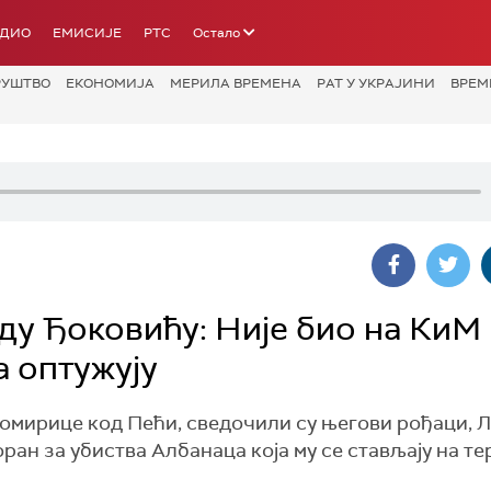
АДИО
ЕМИСИЈЕ
РТС
Остало
РУШТВО
ЕКОНОМИЈА
МЕРИЛА ВРЕМЕНА
РАТ У УКРАЈИНИ
ВРЕМ
у Ђоковићу: Није био на КиМ
а оптужују
мирице код Пећи, сведочили су његови рођаци, Л. 
ран за убиства Албанаца која му се стављају на тер