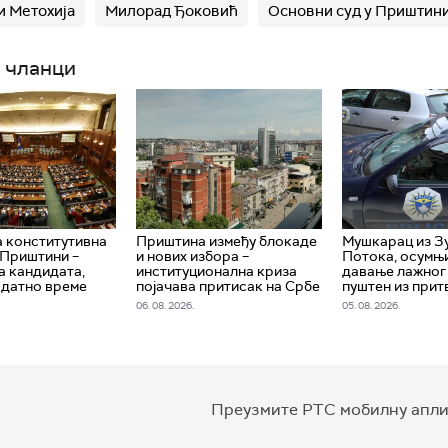
и Метохија
Милорад Ђоковић
Основни суд у Приштин
 чланци
 конститутивна
Приштина између блокаде
Мушкарац из З
 Приштини –
и нових избора –
Потока, осумњ
а кандидата,
институционална криза
давање лажног 
одатно време
појачава притисак на Србе
пуштен из при
06. 08. 2026.
05. 08. 2026.
Преузмите РТС мобилну апли