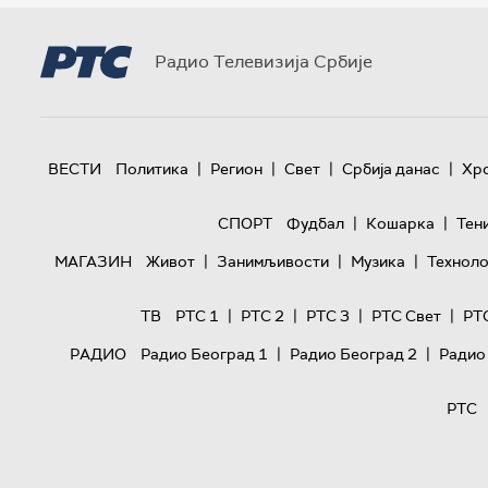
Радио Телевизија Србије
|
|
|
|
ВЕСТИ
Политика
Регион
Свет
Србија данас
Хр
|
|
СПОРТ
Фудбал
Кошарка
Тен
|
|
|
МАГАЗИН
Живот
Занимљивости
Музика
Техноло
|
|
|
|
ТВ
РТС 1
РТС 2
РТС 3
РТС Свет
РТ
|
|
РАДИО
Радио Београд 1
Радио Београд 2
Радио
РТС