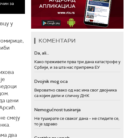
очин за
овцу у
КОМЕНТАРИ
томирице,
либи
Da, ali...
Како преживети прва три дана катастрофе у
Србији, и за шта нас припрема ЕУ
њихова
је
Dvojnik mog oca
сведоци
Вероватно свако од нас има свог двојника
цом.
са којим дели и сличну ДНК
 да цени
Арсић.
Nemogućnost tusiranja
не смеју
Не туширате се сваког дана – не стидите се,
нка.
то је здраво
ама два