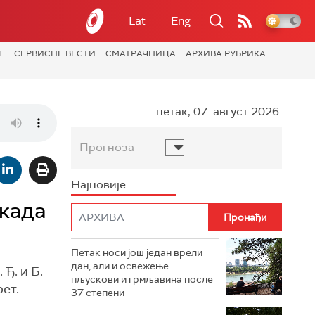
Lat
Eng
Е
СЕРВИСНЕ ВЕСТИ
СМАТРАЧНИЦА
АРХИВА РУБРИКА
петак, 07. август 2026.
Прогноза
Најновије
 када
Петак носи још један врели
дан, али и освежење –
Ђ. и Б.
пљускови и грмљавина после
ет.
37 степени