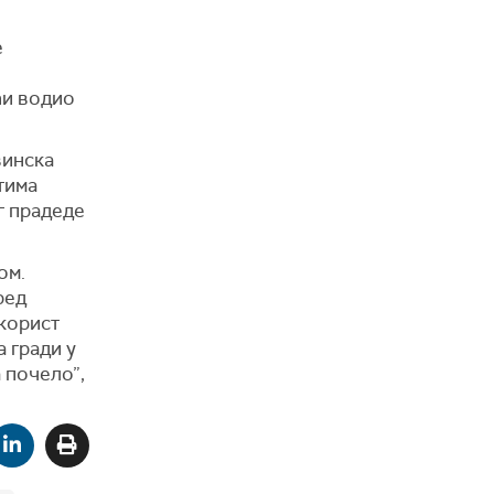
е
ћи водио
винска
тима
г прадеде
ом.
ред
корист
а гради у
а почело”,