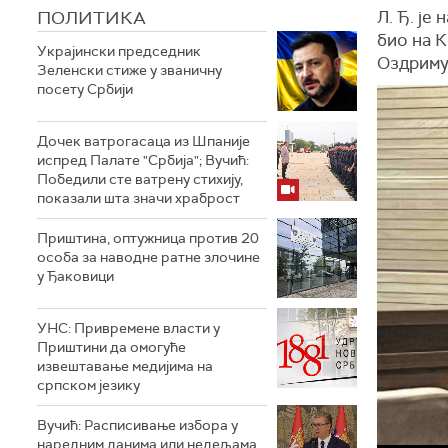
ПОЛИТИКА
Л. Ђ. је
био на К
Украјински председник
Оздриму 
Зеленски стиже у званичну
посету Србији
Дочек ватрогасаца из Шпаније
испред Палате "Србија"; Вучић:
Победили сте ватрену стихију,
показали шта значи храброст
Приштина, оптужница против 20
особа за наводне ратне злочине
у Ђаковици
УНС: Привремене власти у
Приштини да омогуће
извештавање медијима на
српском језику
Вучић: Расписивање избора у
наредним данима или недељама,