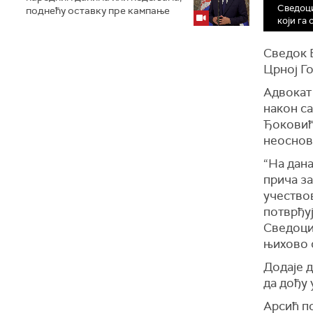
Сведоци
поднећу оставку пре кампање
који га 
Сведок Б
Црној Го
Адвокат
након са
Ђоковића
неоснов
“На дан
прича за
учествов
потврђуј
Сведоци 
њихово 
Додаје д
да дођу 
Арсић по