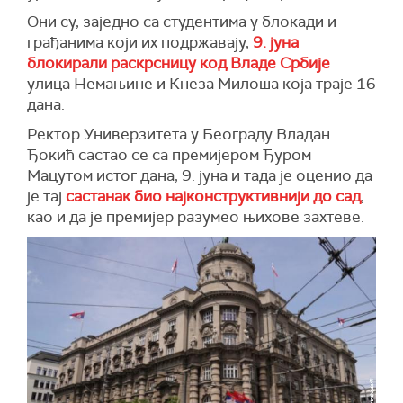
Они су, заједно са студентима у блокади и
грађанима који их подржавају,
9. јуна
блокирали раскрсницу код Владе Србије
улица Немањине и Кнеза Милоша која траје 16
дана.
Ректор Универзитета у Београду Владан
Ђокић састао се са премијером Ђуром
Мацутом истог дана, 9. јуна и тада је оценио да
је тај
састанак био најконструктивнији до сад
,
као и да је премијер разумео њихове захтеве.