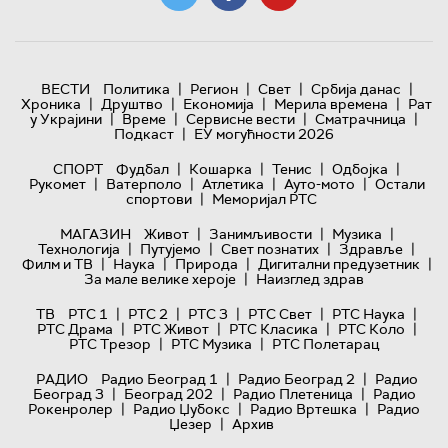
|
|
|
|
ВЕСТИ
Политика
Регион
Свет
Србија данас
|
|
|
|
Хроника
Друштво
Економија
Мерила времена
Рат
|
|
|
|
у Украјини
Време
Сервисне вести
Сматрачница
|
Подкаст
ЕУ могућности 2026
|
|
|
|
СПОРТ
Фудбал
Кошарка
Тенис
Одбојка
|
|
|
|
Рукомет
Ватерполо
Атлетика
Ауто-мото
Остали
|
спортови
Меморијал РТС
|
|
|
МАГАЗИН
Живот
Занимљивости
Музика
|
|
|
|
Технологијa
Путујемо
Свет познатих
Здравље
|
|
|
|
Филм и ТВ
Наука
Природа
Дигитални предузетник
|
За мале велике хероје
Наизглед здрав
|
|
|
|
|
ТВ
РТС 1
РТС 2
РТС 3
РТС Свет
РТС Наука
|
|
|
|
РТС Драма
РТС Живот
РТС Класика
РТС Коло
|
|
РТС Трезор
РТС Музика
РТС Полетарац
|
|
РАДИО
Радио Београд 1
Радио Београд 2
Радио
|
|
|
Београд 3
Београд 202
Радио Плетеница
Радио
|
|
|
Рокенролер
Радио Џубокс
Радио Вртешка
Радио
|
Џезер
Архив