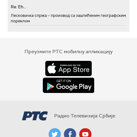
Re: Eh...
Лесковачка спржа – производ са заштићеним географским
пореклом
Преузмите РТС мобилну апликацију
Радио Телевизија Србије