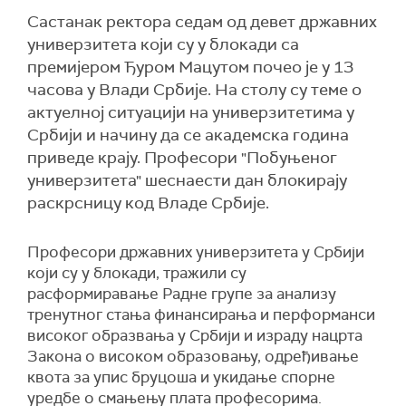
Састанак ректора седам од девет државних
универзитета који су у блокади са
премијером Ђуром Мацутом почео је у 13
часова у Влади Србије. На столу су теме о
актуелној ситуацији на универзитетима у
Србији и начину да се академска година
приведе крају. Професори "Побуњеног
универзитета" шеснаести дан блокирају
раскрсницу код Владе Србије.
Професори државних универзитета у Србији
који су у блокади, тражили су
расформиравање Радне групе за анализу
тренутног стања финансирања и перформанси
високог образвања у Србији и израду нацрта
Закона о високом образовању, одређивање
квота за упис бруцоша и укидање спорне
уредбе о смањењу плата професорима.