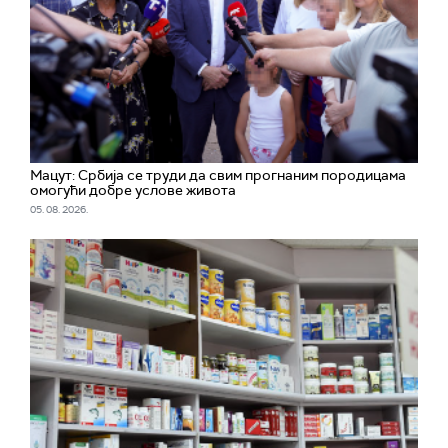
Мацут: Србија се труди да свим прогнаним породицама
омогући добре услове живота
05. 08. 2026.