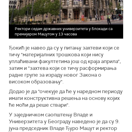
Ректори седам државних универзитета у блокади са
премијером Мацутом у 13 часова
Ђокић је навео да су у питању захтеви који се
тичу "материјалних трошкова који нису
уплаћивани факултетима још од краја априла",
затим и "захтева који се тичу расформирања
радне групе за израду новог Закона о
високом образовању".
Додао је да "очекује да ће у наредном периоду
имати конструктивна решења на основу којих
ће моћи да реше ствари".
У заједничком саопштењу Владе и
Универзитета у Београду наведено је да су 9.
јуна председник Владе Ђуро Мацут и ректор