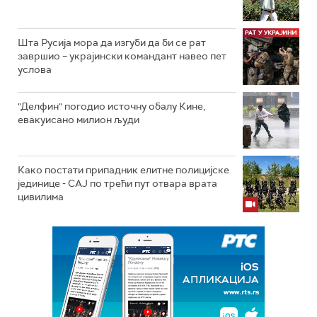
Шта Русија мора да изгуби да би се рат
завршио – украјински командант навео пет
услова
"Делфин" погодио источну обалу Кине,
евакуисано милион људи
Како постати припадник елитне полицијске
јединице - СAJ по трећи пут отвара врата
цивилима