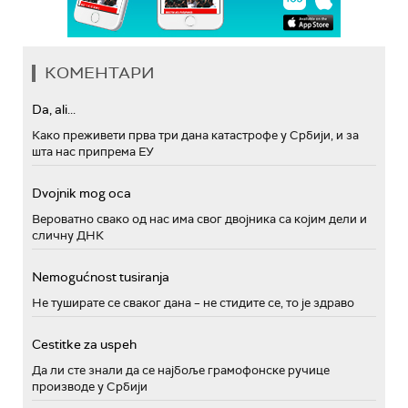
КОМЕНТАРИ
Da, ali...
Како преживети прва три дана катастрофе у Србији, и за
шта нас припрема ЕУ
Dvojnik mog oca
Вероватно свако од нас има свог двојника са којим дели и
сличну ДНК
Nemogućnost tusiranja
Не туширате се сваког дана – не стидите се, то је здраво
Cestitke za uspeh
Да ли сте знали да се најбоље грамофонске ручице
производе у Србији