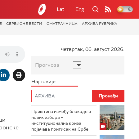
Lat
Eng
Е
СЕРВИСНЕ ВЕСТИ
СМАТРАЧНИЦА
АРХИВА РУБРИКА
четвртак, 06. август 2026.
Прогноза
Најновије
Приштина између блокаде и
нових избора –
ци
институционална криза
тронске
појачава притисак на Србе