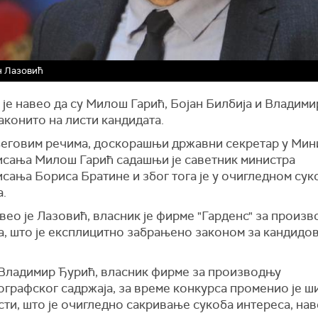
н Лазовић
је навео да су Милош Гарић, Бојан Билбија и Владим
аконито на листи кандидата.
еговим речима, доскорашњи државни секретар у Мин
сања Милош Гарић садашњи је саветник министра
сања Бориса Братине и због тога је у очигледном сук
а.
авео је Лазовић, власник је фирме "Гарденс" за произ
а, што је експлицитно забрањено законом за кандидо
 Владимир Ђурић, власник фирме за производњу
ографског садржаја, за време конкурса променио је 
ти, што је очигледно сакривање сукоба интереса, нав