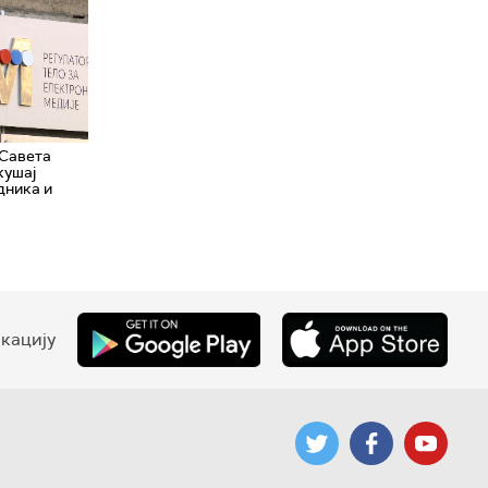
 Савета
кушај
дника и
кацију