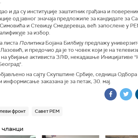
.
дао и да су институције заштитник грађана и поверени
ије од јавног значаја предложиле за кандидате за С
 Симовића и Стевицу Смедеревца, већ запослене у РЕ
алификује за избор.
а листа
Политика
Бојана Билбију предлажу универзит
 Лазовић, и предочио да је то човек који је на телевиз
 на убијање активиста ЗЛФ, некадашње Иницијативе "
Београд".
објављено на сајту Скупштине Србије, седница Одбора
и информисање заказана је за петак, 30. мај.
леви фронт
Савет РЕМ
 чланци