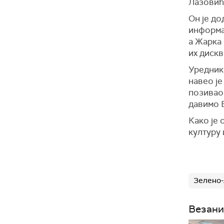
Лазовић
Он је до
информац
а Жарка
их дискв
Уредник
навео је
позивао
давимо 
Како је 
културу 
Зелено-
Везани