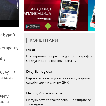
ир Ђурић
КОМЕНТАРИ
истарству
Da, ali...
Како преживети прва три дана катастрофе у
обу
Србији, и за шта нас припрема ЕУ
водњу ТВ
Dvojnik mog oca
вање за
Вероватно свако од нас има свог двојника
са којим дели и сличну ДНК
Nemogućnost tusiranja
шифру
Не туширате се сваког дана – не стидите се,
ео је
то је здраво