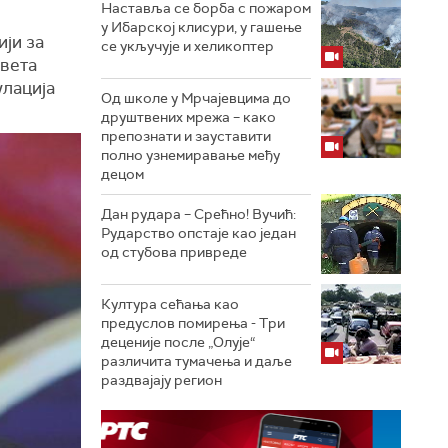
Наставља се борба с пожаром
у Ибарској клисури, у гашење
ји за
се укључује и хеликоптер
авета
улација
Од школе у Мрчајевцима до
друштвених мрежа – како
препознати и зауставити
полно узнемиравање међу
децом
Дан рудара – Срећно! Вучић:
Рударство опстаје као један
од стубова привреде
Култура сећања као
предуслов помирења ­- Три
деценије после „Олује“
различита тумачења и даље
раздвајају регион