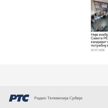
Није изаб
Савета РЕ
кандидат 
потребну 
30. 07. 2026.
Радио Телевизија Србије