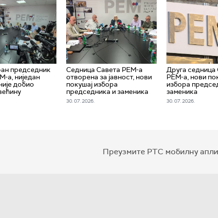
ран председник
Седница Савета РЕМ-а
Друга седница
М-а, ниједан
отворена за јавност, нови
РЕМ-а, нови по
није добио
покушај избора
избора предсе
већину
председника и заменика
заменика
30. 07. 2026.
30. 07. 2026.
Преузмите РТС мобилну апли