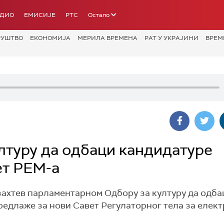
АДИО
ЕМИСИЈЕ
РТС
Остало
РУШТВО
ЕКОНОМИЈА
МЕРИЛА ВРЕМЕНА
РАТ У УКРАЈИНИ
ВРЕМ
лтуру да одбаци кандидатуре
ет РЕМ-а
захтев парламентарном Одбору за културу да одба
редлаже за нови Савет Регулаторног тела за елек