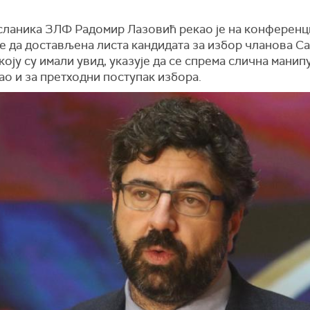
ланика ЗЛФ Радомир Лазовић рекао је на конференци
е да достављена листа кандидата за избор чланова С
коју су имали увид, указује да се спрема слична манип
ао и за претходни поступак избора.