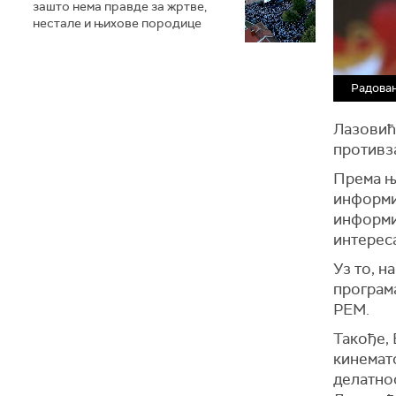
зашто нема правде за жртве,
нестале и њихове породице
Радова
Лазовић 
противз
Према њ
информи
информи
интерес
Уз то, н
програм
РЕМ.
Такође,
кинемат
делатнос