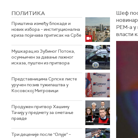
ПОЛИТИКА
Шеф пос
новинар
Приштина између блокаде и
РЕМ-а у 
нових избора – институционална
власти к
криза појачава притисак на Србе
Мушкарац из Зубиног Потока,
осумњичен за давање лажног
исказа, пуштен из притвора
Представницима Српске листе
уручен позив тужилаштва у
Косовској Митровици
Продужен притвор Хашиму
Тачију у предмету за ометање
правде
Три деценије после "Олује“ –