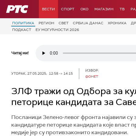
РТС
ВЕСТИ
СПОРТ
OKO
МАГАЗИН
ТВ
Р
ПОЛИТИКА
РЕГИОН
СВЕТ
СРБИЈА ДАНАС
ХРОНИКА
Д
ПОДКАСТ
ЕУ МОГУЋНОСТИ 2026
Читај ми!
ИЗВОР:
УТОРАК, 27.05.2025, 12:58 -> 14:15
ФОНЕТ
ЗЛФ тражи од Одбора за ку
петорице кандидата за Сав
Посланици Зелено-левог фронта најавили су 
кандидатуре петорице кандидата које власт п
медије јер су противзаконито кандидовани.