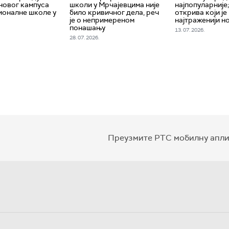
новог кампуса
школи у Мрчајевцима није
најпопуларније
оналне школе у
било кривичног дела, реч
открива који је
је о непримереном
најтраженији н
понашању
13. 07. 2026.
28. 07. 2026.
Преузмите РТС мобилну апли