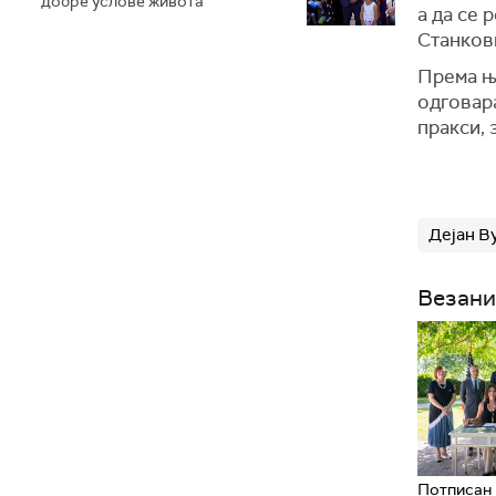
добре услове живота
а да се 
Станков
Према ње
одговар
пракси, 
Дејан В
Везани
Потписан