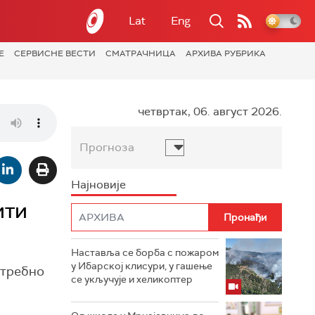
Lat
Eng
Е
СЕРВИСНЕ ВЕСТИ
СМАТРАЧНИЦА
АРХИВА РУБРИКА
четвртак, 06. август 2026.
Прогноза
Најновије
ити
Наставља се борба с пожаром
у Ибарској клисури, у гашење
отребно
се укључује и хеликоптер