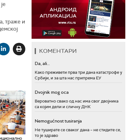
 је
а, траже и
демској
КОМЕНТАРИ
Da, ali...
Како преживети прва три дана катастрофе у
Србији, и за шта нас припрема ЕУ
Dvojnik mog oca
Вероватно свако од нас има свог двојника
са којим дели и сличну ДНК
Nemogućnost tusiranja
Не туширате се сваког дана – не стидите се,
то је здраво
диционално