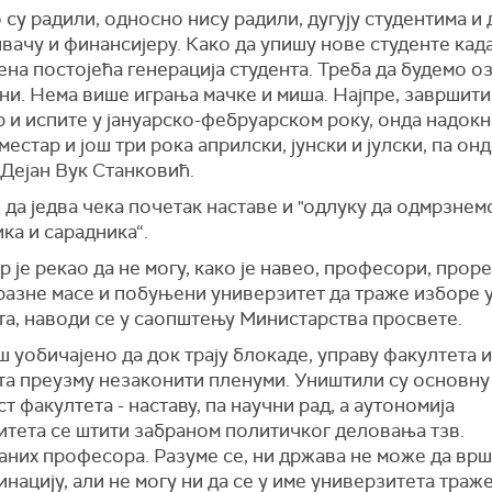
 су радили, односно нису радили, дугују студентима и
вачу и финансијеру. Како да упишу нове студенте када
на постојећа генерација студента. Треба да будемо о
ни. Нема више играња мачке и миша. Најпре, завршити
 и испите у јануарско-фебруарском року, онда надок
местар и још три рока априлски, јунски и јулски, па онд
 Дејан Вук Станковић.
 да једва чека почетак наставе и "одлуку да одмрзнем
ка и сарадника“.
 је рекао да не могу, како је навео, професори, прор
разне масе и побуњени универзитет да траже изборе 
та, наводи се у саопштењу Министарства просвете.
ш уобичајено да док трају блокаде, управу факултета и
та преузму незаконити пленуми. Уништили су основну
т факултета - наставу, па научни рад, а аутономија
итета се штити забраном политичког деловања тзв.
аних професора. Разуме се, ни држава не може да вр
нацију, али не могу ни да се у име универзитета траж