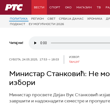
РТС
ВЕСТИ
СПОРТ
OKO
МАГАЗИН
ТВ
Р
ПОЛИТИКА
РЕГИОН
СВЕТ
СРБИЈА ДАНАС
ХРОНИКА
Д
ПОДКАСТ
ЕУ МОГУЋНОСТИ 2026
Читај ми!
ИЗВОР:
СУБОТА, 24.05.2025, 17:53 -> 18:03
ТАНЈУГ
Министар Станковић: Не мог
избори
Министар просвете Дејан Вук Станковић изјавио
завршити и надокнадити семестре и пропуште