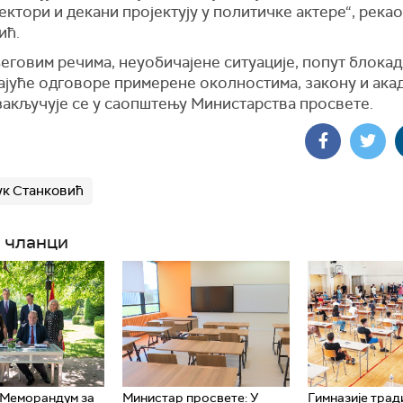
ректори и декани пројектују у политичке актере“, рекао
ић.
говим речима, неуобичајене ситуације, попут блокад
ајуће одговоре примерене околностима, закону и ака
закључује се у саопштењу Министарства просвете.
ук Станковић
 чланци
 Меморандум за
Министар просвете: У
Гимназије тра