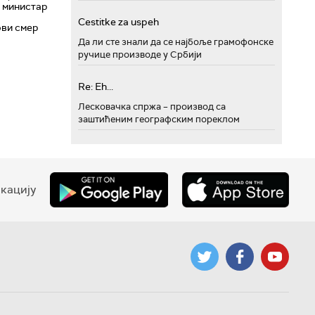
; министар
Cestitke za uspeh
ови смер
Да ли сте знали да се најбоље грамофонске
ручице производе у Србији
Re: Eh...
Лесковачка спржа – производ са
заштићеним географским пореклом
кацију