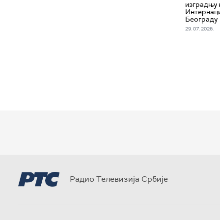
изградњу 
Интернаци
Београду
29. 07. 2026.
Радио Телевизија Србије