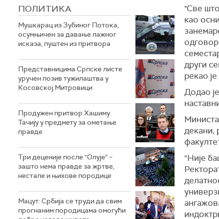
ПОЛИТИКА
"Све што
као осни
Мушкарац из Зубиног Потока,
занемаре
осумњичен за давање лажног
одговор
исказа, пуштен из притвора
семестар
други се
Представницима Српске листе
рекао је
уручен позив тужилаштва у
Косовској Митровици
Додао је
наставни
Продужен притвор Хашиму
Министар
Тачију у предмету за ометање
декани, 
правде
факулте
Три деценије после "Олује“ –
"Није ба
зашто нема правде за жртве,
Ректора
нестале и њихове породице
делатнос
универз
Мацут: Србија се труди да свим
ангажов
прогнаним породицама омогући
индоктри