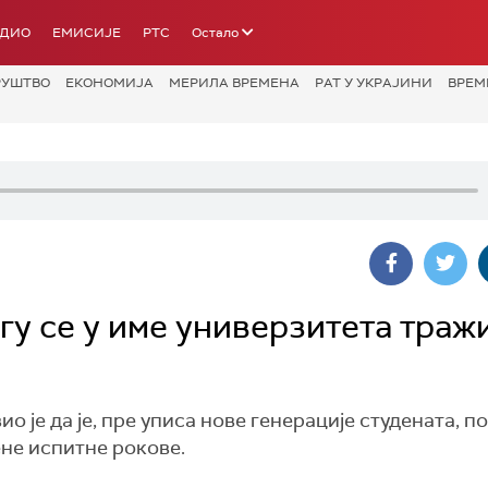
АДИО
ЕМИСИЈЕ
РТС
Остало
РУШТВО
ЕКОНОМИЈА
МЕРИЛА ВРЕМЕНА
РАТ У УКРАЈИНИ
ВРЕМ
у се у име универзитета траж
 је да је, пре уписа нове генерације студената, п
не испитне рокове.