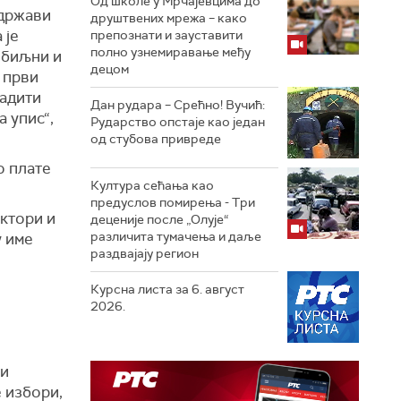
Од школе у Мрчајевцима до
 држави
друштвених мрежа – како
 је
препознати и зауставити
полно узнемиравање међу
збиљни и
децом
 први
надити
Дан рудара – Срећно! Вучић:
а упис“,
Рударство опстаје као један
од стубова привреде
о плате
Култура сећања као
предуслов помирења ­- Три
ектори и
деценије после „Олује“
различита тумачења и даље
у име
раздвајају регион
Курсна листа за 6. август
2026.
ши
е избори,