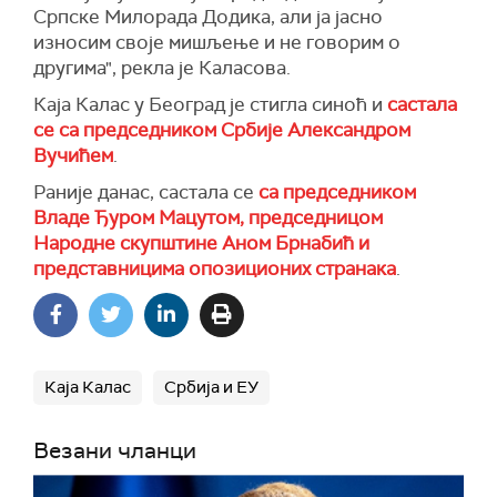
Српске Милорада Додика, али ја јасно
износим своје мишљење и не говорим о
другима", рекла је Каласова.
Каја Калас у Београд је стигла синоћ и
састала
се са председником Србије Александром
Вучићем
.
Раније данас, састала се
са председником
Владе Ђуром Мацутом, председницом
Народне скупштине Аном Брнабић и
представницима опозиционих странака
.
Каја Калас
Србија и ЕУ
Везани чланци