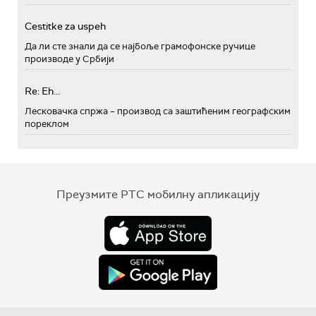
Cestitke za uspeh
Да ли сте знали да се најбоље грамофонске ручице
производе у Србији
Re: Eh...
Лесковачка спржа – производ са заштићеним географским
пореклом
Преузмите РТС мобилну апликацију