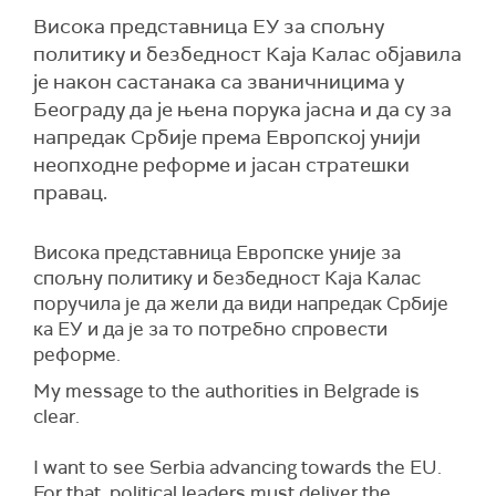
Висока представница ЕУ за спољну
политику и безбедност Каја Калас објавила
је након састанака са званичницима у
Београду да је њена порука јасна и да су за
напредак Србије према Европској унији
неопходне реформе и јасан стратешки
правац.
Висока представница Европске уније за
спољну политику и безбедност Каја Калас
поручила је да жели да види напредак Србије
ка ЕУ и да је за то потребно спровести
реформе.
My message to the authorities in Belgrade is
clear.
I want to see Serbia advancing towards the EU.
For that, political leaders must deliver the