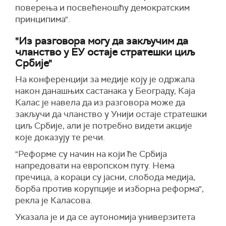
поверења и посвећеношћу демократским
принципима".
"Из разговора могу да закључим да
чланство у ЕУ остаје стратешки циљ
Србије"
На конференцији за медије коју је одржала
након данашњих састанака у Београду, Каја
Калас је навела да из разговора може да
закључи да чланство у Унији остаје стратешки
циљ Србије, али је потребно видети акције
које доказују те речи.
"Реформе су начин на који ће Србија
напредовати на европском путу. Нема
пречица, а кораци су јасни, слобода медија,
борба против корупције и изборна реформа",
рекла је Каласова.
Указала је и да се аутономија универзитета