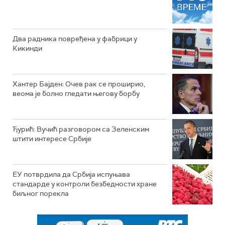
Два радника повређена у фабрици у
Кикинди
Хантер Бајден: Очев рак се проширио,
веома је болно гледати његову борбу
Ђурић: Вучић разговором са Зеленским
штити интересе Србије
ЕУ потврдила да Србија испуњава
стандарде у контроли безбедности хране
биљног порекла