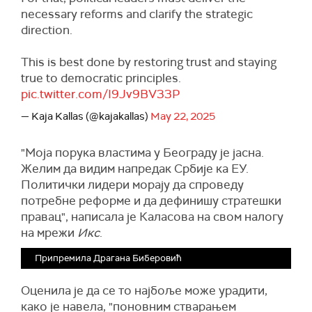
necessary reforms and clarify the strategic
direction.
This is best done by restoring trust and staying
true to democratic principles.
pic.twitter.com/I9Jv9BV33P
— Kaja Kallas (@kajakallas)
May 22, 2025
"Моја порука властима у Београду је јасна.
Желим да видим напредак Србије ка ЕУ.
Политички лидери морају да спроведу
потребне реформе и да дефинишу стратешки
правац", написала је Каласова на свом налогу
на мрежи
Икс
.
Припремила Драгана Биберовић
Оценила је да се то најбоље може урадити,
како је навела, "поновним стварањем