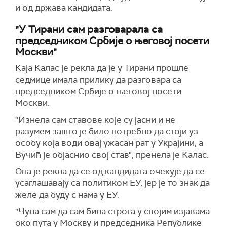
и од држава кандидата.
"У Тирани сам разговарала са
председником Србије о његовој посети
Москви"
Каја Калас је рекла да је у Тирани прошле
седмице имала прилику да разговара са
председником Србије о његовој посети
Москви.
"Изнела сам ставове које су јасни и не
разумем зашто је било потребно да стоји уз
особу која води овај ужасан рат у Украјини, а
Вучић је објаснио свој став", пренела је Калас.
Она је рекла да се од кандидата очекује да се
усаглашавају са политиком ЕУ, јер је то знак да
желе да буду с нама у ЕУ.
"Чула сам да сам била строга у својим изјавама
око пута у Москву и председника Републике