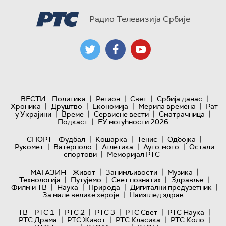
Радио Телевизија Србије
|
|
|
|
ВЕСТИ
Политика
Регион
Свет
Србија данас
|
|
|
|
Хроника
Друштво
Економија
Мерила времена
Рат
|
|
|
|
у Украјини
Време
Сервисне вести
Сматрачница
|
Подкаст
ЕУ могућности 2026
|
|
|
|
СПОРТ
Фудбал
Кошарка
Тенис
Одбојка
|
|
|
|
Рукомет
Ватерполо
Атлетика
Ауто-мото
Остали
|
спортови
Меморијал РТС
|
|
|
МАГАЗИН
Живот
Занимљивости
Музика
|
|
|
|
Технологијa
Путујемо
Свет познатих
Здравље
|
|
|
|
Филм и ТВ
Наука
Природа
Дигитални предузетник
|
За мале велике хероје
Наизглед здрав
|
|
|
|
|
ТВ
РТС 1
РТС 2
РТС 3
РТС Свет
РТС Наука
|
|
|
|
РТС Драма
РТС Живот
РТС Класика
РТС Коло