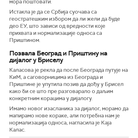
мора поштовати.
Истакла је да се Србија суочава са
геостратешким избором да ли жели да буде
део ЕУ, што зависи од вредности које
прихвата и нормализације односа са
Приштином.
Позвала Београд и Приштину на
дијалог у Бриселу
Каласова је рекла да после Београда путује на
КиМ, а саговорницима из Београда и
Приштине је упутила позив да дођу у Брисел
како би се што пре разговарало о даљим
конкретним корацима у дијалогу.
Имамо новог изасланика за дијалог, морамо да
мапирамо нове кораке, али потребна нам је
нормализација односа, нагласила је Каја
Калас.