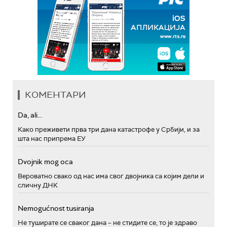
КОМЕНТАРИ
Da, ali...
Како преживети прва три дана катастрофе у Србији, и за
шта нас припрема ЕУ
Dvojnik mog oca
Вероватно свако од нас има свог двојника са којим дели и
сличну ДНК
Nemogućnost tusiranja
Не туширате се сваког дана – не стидите се, то је здраво