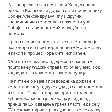
Разговарали смо и о Босни и Херцеговини,
рекла је Каласова и додала да је председнику
Србије Александру Вучићу и другим
званичницима говорила о важности улоге
Србије за стабилност БиХ и будућност
региона.
Према њеним речима, током посете било је
разговора и о притвореницима у Новом Саду
и како тај процес мора бити испраћен.
"Оно што очекујемо од држава чланица у
поштовању људских права, то очекујемо и од
кандидата за чланство", напоменула је.
На питање о изјави председника државе и
коментарисању одлуке суда да се активистима
из Новог Сада затворски притвор замени
кућним, Каласова је рекла да је један од
принципа ЕУ одвајање грана власти и да се у
ЕУ не коментарише рад судова, што се очекује