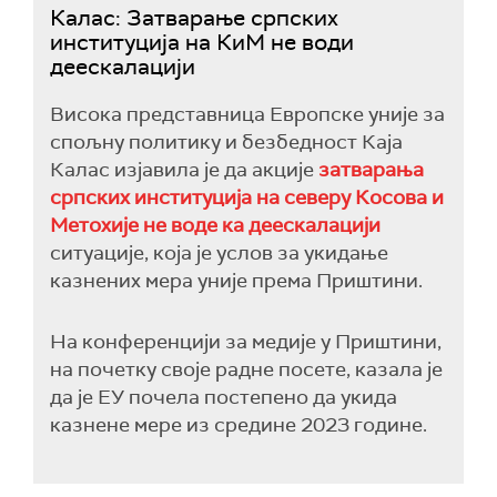
Калас: Затварање српских
институција на КиМ не води
деескалацији
Висока представница Европске уније за
спољну политику и безбедност Каја
Калас изјавила је да акције
затварања
српских институција на северу Косова и
Метохије не воде ка деескалацији
ситуације, која је услов за укидање
казнених мера уније према Приштини.
На конференцији за медије у Приштини,
на почетку своје радне посете, казала је
да је ЕУ почела постепено да укида
казнене мере из средине 2023 године.