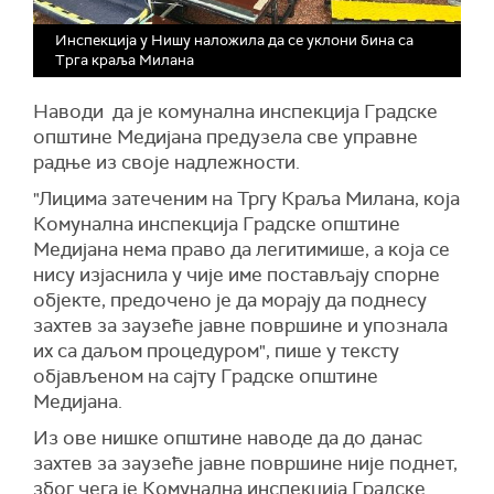
Инспекција у Нишу наложила да се уклони бина са
Трга краља Милана
Наводи да је комунална инспекција Градске
општине Медијана предузела све управне
радње из своје надлежности.
"Лицима затеченим на Тргу Краља Милана, која
Комунална инспекција Градске општине
Медијана нема право да легитимише, а која се
нису изјаснила у чије име постављају спорне
објекте, предочено је да морају да поднесу
захтев за заузеће јавне површине и упознала
их са даљом процедуром", пише у тексту
објављеном на сајту Градске општине
Медијана.
Из ове нишке општине наводе да до данас
захтев за заузеће јавне површине није поднет,
због чега је Комунална инспекција Градске