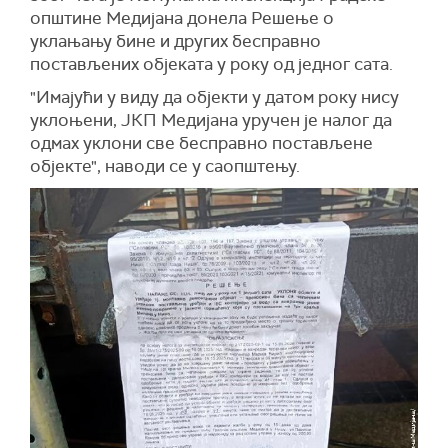
општине Медијана донела Решење о
уклањању бине и других бесправно
постављених објеката у року од једног сата.
"Имајући у виду да објекти у датом року нису
уклоњени, ЈКП Медијана уручен је налог да
одмах уклони све бесправно постављене
објекте", наводи се у саопштењу.