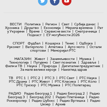
|
|
|
|
ВЕСТИ
Политика
Регион
Свет
Србија данас
|
|
|
|
Хроника
Друштво
Економија
Мерила времена
Рат
|
|
|
|
у Украјини
Време
Сервисне вести
Сматрачница
|
Подкаст
ЕУ могућности 2026
|
|
|
|
СПОРТ
Фудбал
Кошарка
Тенис
Одбојка
|
|
|
|
Рукомет
Ватерполо
Атлетика
Ауто-мото
Остали
|
спортови
Меморијал РТС
|
|
|
МАГАЗИН
Живот
Занимљивости
Музика
|
|
|
|
Технологијa
Путујемо
Свет познатих
Здравље
|
|
|
|
Филм и ТВ
Наука
Природа
Дигитални предузетник
|
За мале велике хероје
Наизглед здрав
|
|
|
|
|
ТВ
РТС 1
РТС 2
РТС 3
РТС Свет
РТС Наука
|
|
|
|
РТС Драма
РТС Живот
РТС Класика
РТС Коло
|
|
РТС Трезор
РТС Музика
РТС Полетарац
|
|
РАДИО
Радио Београд 1
Радио Београд 2
Радио
|
|
|
Београд 3
Београд 202
Радио Плетеница
Радио
|
|
|
Рокенролер
Радио Џубокс
Радио Вртешка
Радио
|
Џезер
Архив