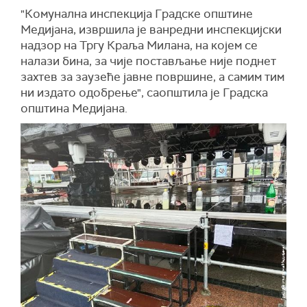
"Комунална инспекција Градске општине
Медијана, извршила је ванредни инспекцијски
надзор на Тргу Краља Милана, на којем се
налази бина, за чије постављање није поднет
захтев за заузеће јавне површине, а самим тим
ни издато одобрење", саопштила је Градска
општина Медијана.