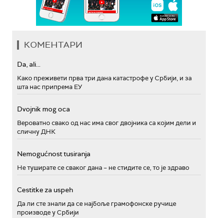
КОМЕНТАРИ
Da, ali...
Како преживети прва три дана катастрофе у Србији, и за
шта нас припрема ЕУ
Dvojnik mog oca
Вероватно свако од нас има свог двојника са којим дели и
сличну ДНК
Nemogućnost tusiranja
Не туширате се сваког дана – не стидите се, то је здраво
Cestitke za uspeh
Да ли сте знали да се најбоље грамофонске ручице
производе у Србији