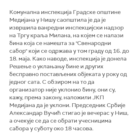
Комунална инспекција Градске општине
Медијана у Нишу саопштила је да је
извршила ванредни инспекцијски надзор
на Тргу краља Милана, на којем се налази
бина која се намешта за "Свенародни
сабор" који се одржава у том граду од 16. до
18. маја. Како наводе, инспекција је донела
Решење о уклањању бине и других
бесправно постављених објеката у року од
једног сата. С обзиром на то да
организатор није уклонио бину, они су,
кажу, према закону, наложили ЈКП
Медијана да је уклони. Председник Србије
Александар Вучић стигао је вечерас у Ниш,
а очекује се да се обрати учесницима
сабора у суботу око 18 часова.