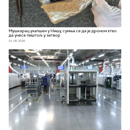
Мушкарац ухапшен у Нишу, сумња се да је дроном хтео
да унесе пиштољ у затвор
01. 08. 2026.