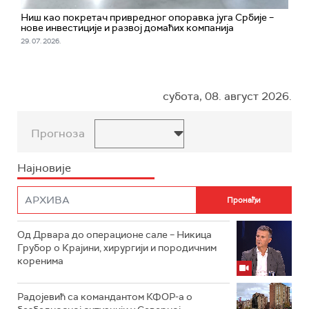
Ниш као покретач привредног опоравка југа Србије –
нове инвестиције и развој домаћих компанија
29. 07. 2026.
субота, 08. август 2026.
Прогноза
Најновије
Од Дрвара до операционе сале – Никица
Грубор о Крајини, хирургији и породичним
коренима
Радојевић са командантом КФОР-а о