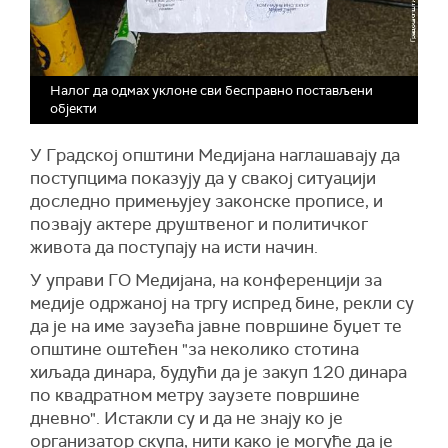
Налог да одмах уклоне сви бесправно постављени
објекти
У Градској општини Медијана наглашавају да
поступцима показују да у свакој ситуацији
доследно примењујеу законске прописе, и
позвају актере друштвеног и политичког
живота да поступају на исти начин.
У управи ГО Медијана, на конференцији за
медије одржаној на тргу испред бине, рекли су
да је на име заузећа јавне површине буџет те
општине оштећен "за неколико стотина
хиљада динара, будући да је закуп 120 динара
по квадратном метру заузете површине
дневно". Истакли су и да не знају ко је
организатор скупа, нити како је могуће да је