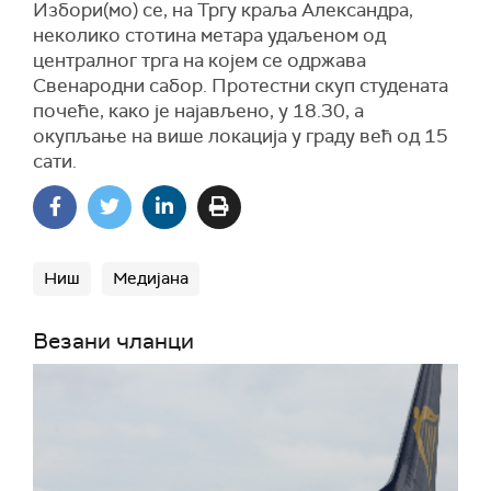
Избори(мо) се, на Тргу краља Александра,
неколико стотина метара удаљеном од
централног трга на којем се одржава
Свенародни сабор. Протестни скуп студената
почеће, како је најављено, у 18.30, а
окупљање на више локација у граду већ од 15
сати.
Ниш
Медијана
Везани чланци