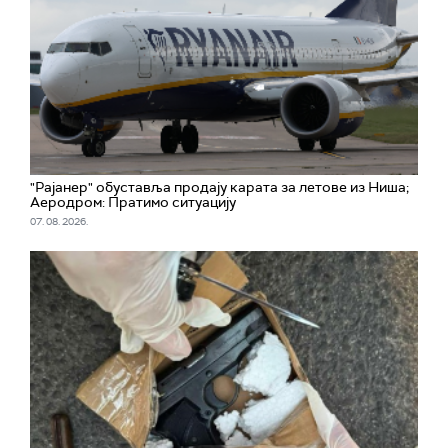
"Рајанер" обуставља продају карата за летове из Ниша;
Аеродром: Пратимо ситуацију
07. 08. 2026.