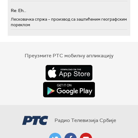
Re: Eh...
Лесковачка спржа – производ са заштићеним географским
пореклом
Преузмите РТС мобилну апликацију
Радио Телевизија Србије