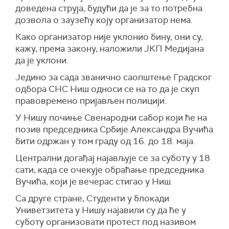
доведена струја, будући да је за то потребна
дозвола о заузећу коју организатор нема.
Како организатор није уклонио бину, они су,
кажу, према закону, наложили ЈКП Медијана
да је уклони.
Једино за сада званично саопштење Градског
одбора СНС Ниш односи се на то да је скуп
правовремено пријављен полицији.
У Нишу почиње Свенародни сабор који ће на
позив председника Србије Александра Вучића
бити одржан у том граду од 16. до 18. маја.
Централни догађај најављује се за суботу у 18
сати, када се очекује обраћање председника
Вучића, који је вечерас стигао у Ниш.
Са друге стране, Студенти у блокади
Униветзитета у Нишу најавили су да ће у
суботу организовати протест под називом