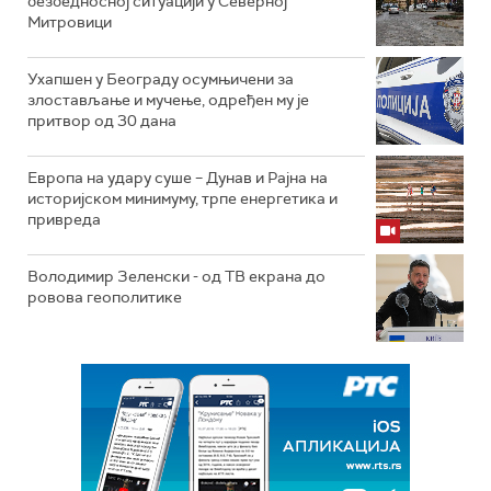
безбедносној ситуацији у Северној
Митровици
Ухапшен у Београду осумњичени за
злостављање и мучење, одређен му је
притвор од 30 дана
Европа на удару суше – Дунав и Рајна на
историјском минимуму, трпе енергетика и
привреда
Володимир Зеленски - од ТВ екрана до
ровова геополитике