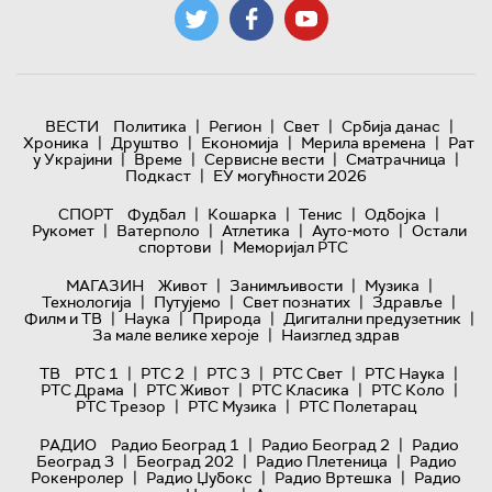
|
|
|
|
ВЕСТИ
Политика
Регион
Свет
Србија данас
|
|
|
|
Хроника
Друштво
Економија
Мерила времена
Рат
|
|
|
|
у Украјини
Време
Сервисне вести
Сматрачница
|
Подкаст
ЕУ могућности 2026
|
|
|
|
СПОРТ
Фудбал
Кошарка
Тенис
Одбојка
|
|
|
|
Рукомет
Ватерполо
Атлетика
Ауто-мото
Остали
|
спортови
Меморијал РТС
|
|
|
МАГАЗИН
Живот
Занимљивости
Музика
|
|
|
|
Технологијa
Путујемо
Свет познатих
Здравље
|
|
|
|
Филм и ТВ
Наука
Природа
Дигитални предузетник
|
За мале велике хероје
Наизглед здрав
|
|
|
|
|
ТВ
РТС 1
РТС 2
РТС 3
РТС Свет
РТС Наука
|
|
|
|
РТС Драма
РТС Живот
РТС Класика
РТС Коло
|
|
РТС Трезор
РТС Музика
РТС Полетарац
|
|
РАДИО
Радио Београд 1
Радио Београд 2
Радио
|
|
|
Београд 3
Београд 202
Радио Плетеница
Радио
|
|
|
Рокенролер
Радио Џубокс
Радио Вртешка
Радио