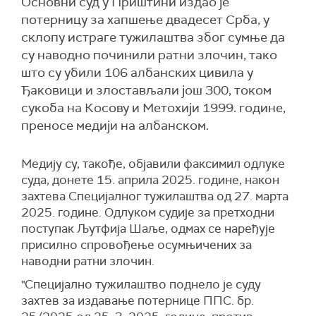
Основни суд у Приштини издао је
потерницу за хапшење двадесет Срба, у
склопу истраге тужилаштва због сумње да
су наводно починили ратни злочин, тако
што су убили 106 албанских цивила у
Ђаковици и злостављали још 300, током
сукоба на Косову и Метохији 1999. године,
преносе медији на албанском.
Медију су, такође, објавили факсимил одлуке
суда, донете 15. априла 2025. године, након
захтева Специјалног тужилаштва од 27. марта
2025. године. Одлуком судије за претходни
поступак Љутфија Шаље, одмах се наређује
присилно спровођење осумњичених за
наводни ратни злочин.
"Специјално тужилаштво поднело је суду
захтев за издавање потернице ППС. бр.