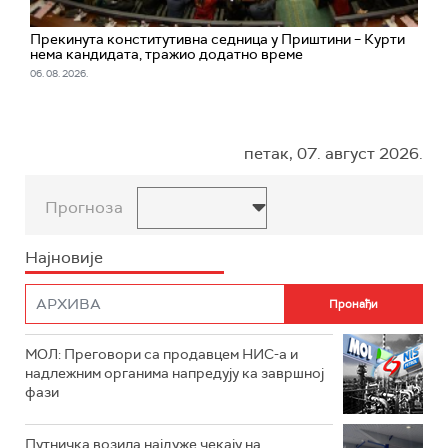
Прекинута конститутивна седница у Приштини – Курти
нема кандидата, тражио додатно време
06. 08. 2026.
петак, 07. август 2026.
Прогноза
Најновије
МОЛ: Преговори са продавцем НИС-а и
надлежним органима напредују ка завршној
фази
Путничка возила најдуже чекају на