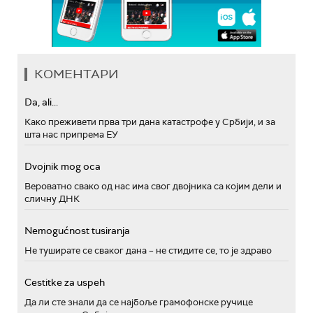
КОМЕНТАРИ
Da, ali...
Како преживети прва три дана катастрофе у Србији, и за
шта нас припрема ЕУ
Dvojnik mog oca
Вероватно свако од нас има свог двојника са којим дели и
сличну ДНК
Nemogućnost tusiranja
Не туширате се сваког дана – не стидите се, то је здраво
Cestitke za uspeh
Да ли сте знали да се најбоље грамофонске ручице