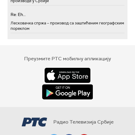
производе у Србији
Re: Eh...
Лесковачка спржа – производ са заштићеним географским
пореклом
Преузмите РТС мобилну апликацију
Радио Телевизија Србије