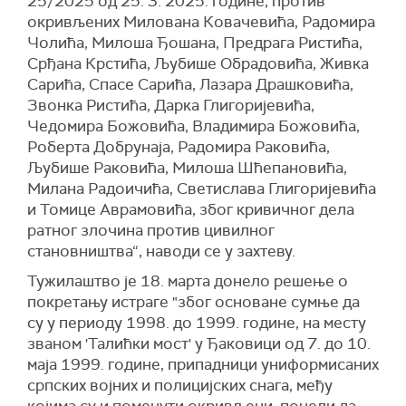
25/2025 од 25. 3. 2025. године, против
окривљених Милована Ковачевића, Радомира
Чолића, Милоша Ђошана, Предрага Ристића,
Срђана Крстића, Љубише Обрадовића, Живка
Сарића, Спасе Сарића, Лазара Драшковића,
Звонка Ристића, Дарка Глигоријевића,
Чедомира Божовића, Владимира Божовића,
Роберта Добрунаја, Радомира Раковића,
Љубише Раковића, Милоша Шћепановића,
Милана Радоичића, Светислава Глигоријевића
и Томице Аврамовића, због кривичног дела
ратног злочина против цивилног
становништва“, наводи се у захтеву.
Тужилаштво је 18. марта донело решење о
покретању истраге "због основане сумње да
су у периоду 1998. до 1999. године, на месту
званом 'Талићки мост' у Ђаковици од 7. до 10.
маја 1999. године, припадници униформисаних
српских војних и полицијских снага, међу