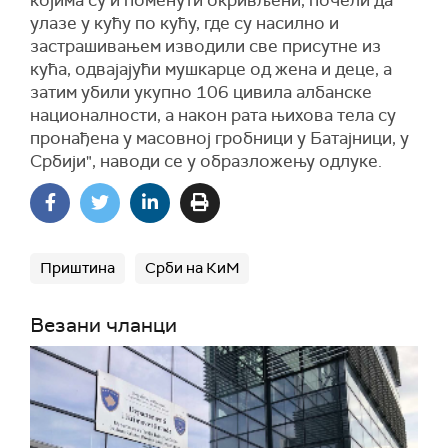
којима су и поменути окривљени, почели да
улазе у кућу по кућу, где су насилно и
застрашивањем изводили све присутне из
кућа, одвајајући мушкарце од жена и деце, а
затим убили укупно 106 цивила албанске
националности, а након рата њихова тела су
пронађена у масовној гробници у Батајници, у
Србији", наводи се у образложењу одлуке.
Приштина
Срби на КиМ
Везани чланци