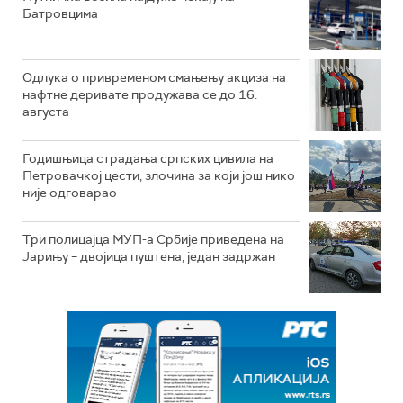
Батровцима
Одлука о привременом смањењу акциза на
нафтне деривате продужава се до 16.
августа
Годишњица страдања српских цивила на
Петровачкој цести, злочина за који још нико
није одговарао
Три полицајца МУП-а Србије приведена на
Јарињу – двојица пуштена, један задржан