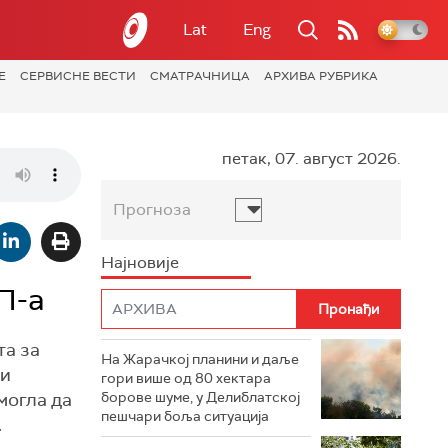
Lat
Eng
Е
СЕРВИСНЕ ВЕСТИ
СМАТРАЧНИЦА
АРХИВА РУБРИКА
петак, 07. август 2026.
Прогноза
Најновије
П-а
та за
На Жарачкој планини и даље
 и
гори више од 80 хектара
могла да
борове шуме, у Делиблатској
пешчари боља ситуација
.