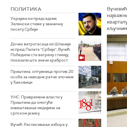
ПОЛИТИКА
Вучевић 
најважн
Украјински председник
кварталу
Зеленски стиже у званичну
кључним
посету Србији
Дочек ватрогасаца из Шпаније
испред Палате "Србија"; Вучић:
Победили сте ватрену стихију,
показали шта значи храброст
Приштина, оптужница против 20
особа за наводне ратне злочине
у Ђаковици
УНС: Привремене власти у
Приштини да омогуће
извештавање медијима на
српском језику
Вучић: Расписивање избора у