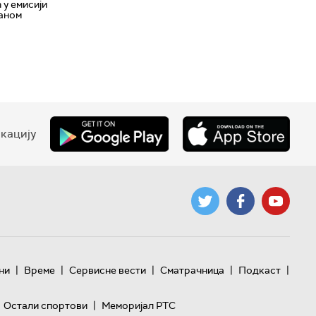
у емисији
јаном
кацију
|
|
|
|
|
ни
Време
Сервисне вести
Сматрачница
Подкаст
|
Остали спортови
Меморијал РТС