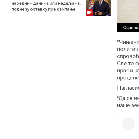
наредним данима или недељама,
поднећу оставку пре кампање
Седница
"Чињениц
политичк
спровођ
Све то с
првом кв
процене"
Нагласио
"Да се 
наше зем