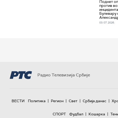
Поднет оп
против во
инцидента
Булевару
Александ
03. 07. 2026.
Радио Телевизија Србије
|
|
|
|
ВЕСТИ
Политика
Регион
Свет
Србија данас
Хр
|
|
СПОРТ
Фудбал
Кошарка
Тен