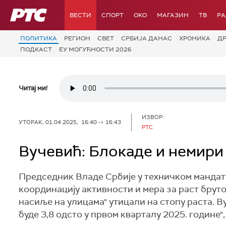
РТС
ВЕСТИ
СПОРТ
OKO
МАГАЗИН
ТВ
Р
ПОЛИТИКА
РЕГИОН
СВЕТ
СРБИЈА ДАНАС
ХРОНИКА
Д
ПОДКАСТ
ЕУ МОГУЋНОСТИ 2026
Читај ми!
ИЗВОР:
УТОРАК, 01.04.2025, 16:40 -> 16:43
РТС
Вучевић: Блокаде и немири
Председник Владе Србије у техничком мандат
координацију активности и мера за раст бруто
насиље на улицама" утицали на стопу раста. Ву
буде 3,8 одсто у првом кварталу 2025. године"