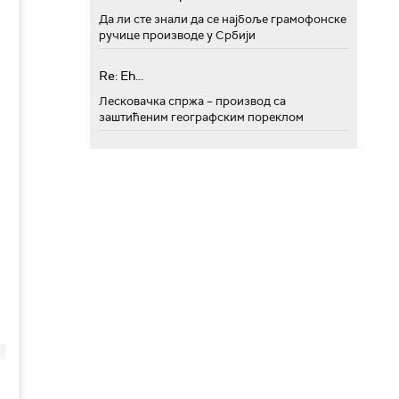
Да ли сте знали да се најбоље грамофонске
ручице производе у Србији
Re: Eh...
Лесковачка спржа – производ са
заштићеним географским пореклом