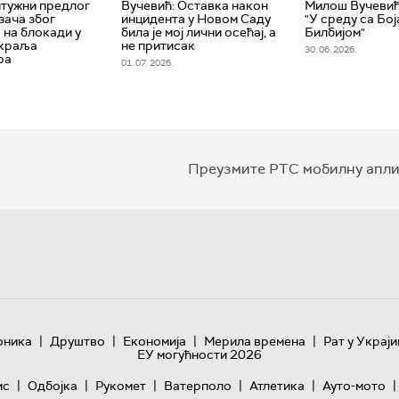
тужни предлог
Вучевић: Оставка након
Милош Вучевић 
зача због
инцидента у Новом Саду
"У среду са Бо
 на блокади у
била је мој лични осећај, а
Билбијом"
 краља
не притисак
30. 06. 2026.
ра
01. 07. 2026.
Преузмите РТС мобилну апли
|
|
|
|
оника
Друштво
Економија
Мерила времена
Рат у Украји
ЕУ могућности 2026
|
|
|
|
|
|
ис
Одбојка
Рукомет
Ватерполо
Атлетика
Ауто-мото