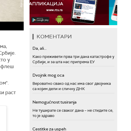
КОМЕНТАРИ
ма,
Da, ali...
Србије.
Како преживети прва три дана катастрофе у
сто у
Србији, и за шта нас припрема ЕУ
у флеш
Dvojnik mog oca
ом".
Вероватно свако од нас има свог двојника
са којим дели и сличну ДНК
ки раст
Nemogućnost tusiranja
Не туширате се сваког дана – не стидите се,
то је здраво
Cestitke za uspeh