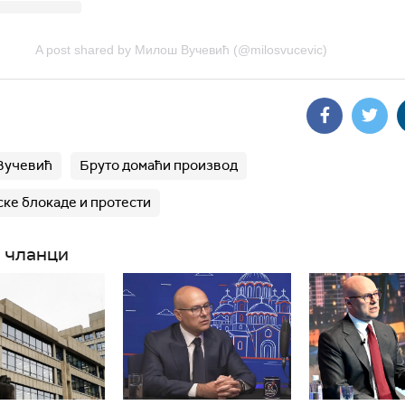
A post shared by Милош Вучевић (@milosvucevic)
Вучевић
Бруто домаћи производ
ске блокаде и протести
 чланци