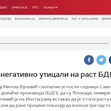
АДИО
ЕМИСИЈЕ
РТС
Остало
РУШТВО
ЕКОНОМИЈА
МЕРИЛА ВРЕМЕНА
РАТ У УКРАЈИНИ
ВРЕМ
 негативно утицали на раст БД
у Милош Вучевић саопштио је после седнице Саве
 домаћег производа (БДП), да су "блокаде, немири
чевић је на Инстаграму истакао да је "стопа раста 
, али да ране процене показују да износи три одсто