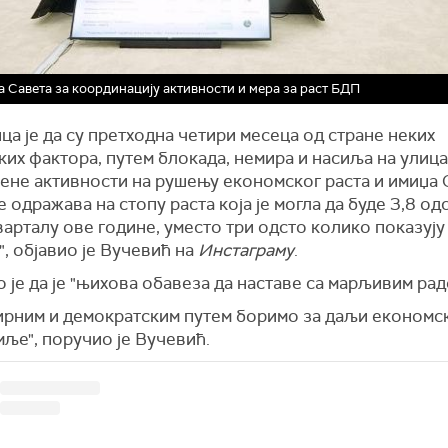
 Савета за координацију активности и мера за раст БДП
а је да су претходна четири месеца од стране неких
их фактора, путем блокада, немира и насиља на улица
ене активности на рушењу економског раста и имиџа 
е одражава на стопу раста која је могла да буде 3,8 од
арталу ове године, уместо три одсто колико показуј
, објавио је Вучевић на
Инстаграму
.
 је да је "њихова обавеза да наставе са марљивим рад
мирним и демократским путем боримо за даљи економс
ље", поручио је Вучевић.