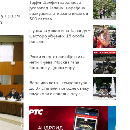
Тајфун Делфин паралисао
југозапад Јапана - наређена
евакуација, отказано више од
 у првом
500 летова
а
Пуцњава у школи на Тајланду –
шесторо убијених, 15 особа
рањено
Руски енергетски објекти на
мети Кијева; Москва гађа
бродове у Црном мору
Варљиво лето – температура
до 37 степени, поподне стижу
пљускови и локалне олује