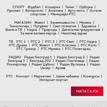
|
|
|
|
СПОРТ
Фудбал
Кошарка
Тенис
Одбојка
|
|
|
|
Рукомет
Ватерполо
Атлетика
Ауто-мото
Остали
|
спортови
Меморијал РТС
|
|
|
МАГАЗИН
Живот
Занимљивости
Музика
|
|
|
|
Технологијa
Путујемо
Свет познатих
Здравље
|
|
|
|
Филм и ТВ
Наука
Природа
Дигитални предузетник
|
За мале велике хероје
Наизглед здрав
|
|
|
|
|
ТВ
РТС 1
РТС 2
РТС 3
РТС Свет
РТС Наука
|
|
|
|
РТС Драма
РТС Живот
РТС Класика
РТС Коло
|
|
РТС Трезор
РТС Музика
РТС Полетарац
|
|
РАДИО
Радио Београд 1
Радио Београд 2
Радио
|
|
|
Београд 3
Београд 202
Радио Плетеница
Радио
|
|
|
Рокенролер
Радио Џубокс
Радио Вртешка
Радио
|
Џезер
Архив
|
|
|
|
РТС
Контакт
Маркетинг
Јавне набавке
Конкурси
Интернет портал
МАПА САЈТА