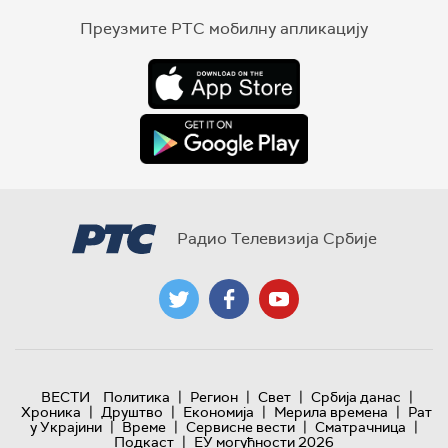
Преузмите РТС мобилну апликацију
Радио Телевизија Србије
|
|
|
|
ВЕСТИ
Политика
Регион
Свет
Србија данас
|
|
|
|
Хроника
Друштво
Економија
Мерила времена
Рат
|
|
|
|
у Украјини
Време
Сервисне вести
Сматрачница
|
Подкаст
ЕУ могућности 2026