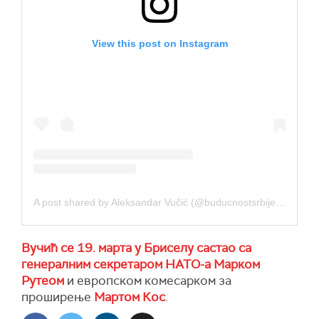
View this post on Instagram
A post shared by Aleksandar Vučić (@buducnostsrbijeav)
Вучић се 19. марта у Бриселу састао са
генералним секретаром НАТО-а Марком
Рутеом
и европском комесарком за
проширење
Мартом Кос
.