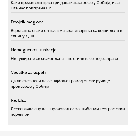
Како преживети прва три дана катастрофе у Србији, и за
шта нас припрема ЕУ
Dvojnik mog oca
Вероватно свако од нас има свог двојника са којим дели и
сличну ДНК
Nemogućnost tusiranja
Не туширате се сваког дана – не стидите се, то је здраво
Cestitke za uspeh
Да ли сте знали да се најбоље грамофонске ручице
производе у Србији
Re: Eh...
Лесковачка спржа – производ са заштићеним географским
пореклом