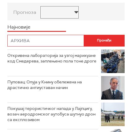
Прогноза
Најновије
Откривена лабораторија за узгој марихуане
код Смедерева, заплењено пола тоне дроге
Пуповац: Олуја у Книну обележена на
драстично антиуставан начин
Покушај терористичког напада у Лајпцигу,
возач аеродромског аутобуса шутнуо дрон
са експлозивом