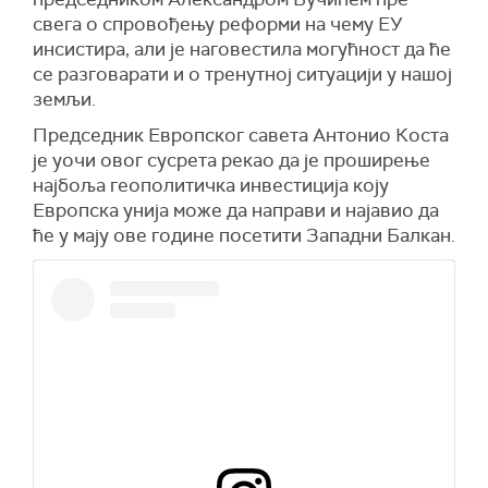
свега о спровођењу реформи на чему ЕУ
инсистира, али је наговестила могућност да ће
се разговарати и о тренутној ситуацији у нашој
земљи.
Председник Европског савета Антонио Ко
ст
а
је уочи овог сусрета рекао да је проширење
најбоља геополитичка инвестиција коју
Европска унија може да направи и најавио да
ће у мају ове године посетити Западни Балкан.