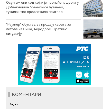
Осумњичени код којих је пронађена дрога у
Добановцима бранили се ћутањем,
тужилаштво предложило притвор
"Рајанер" обуставља продају карата за
летове из Ниша; Аеродром: Пратимо
ситуацију
КОМЕНТАРИ
Da, ali...