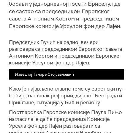
борави у једнодневној посети Бриселу, где
се састао са председником Европског
савета Антониом Костом и председницом
Европске комисије Урсулом фон дер Лајен.
Председник Вучић на радној вечери
разговара са председником Европског савета
Антониом Костом и председницом Европске
комисије Урсулом фон дер Лајен.
Извештај Тамаре Стојсављевић
Како је најављено главне теме су европски пут
Србије, наставак реформи, дијалог Београда и
Приштине, ситуација у БиХ и региону.
Портпаролка Европске комисије Паула Пињо
нагласила је да ће председница Комисије
Урсула фон дер Лајен разговарати са
председником Александром Вучићем пре