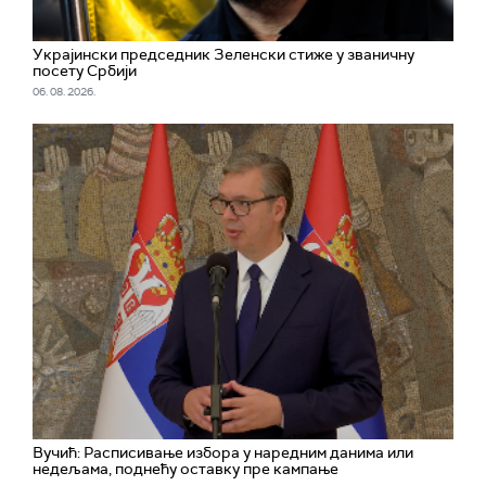
Украјински председник Зеленски стиже у званичну
посету Србији
06. 08. 2026.
Вучић: Расписивање избора у наредним данима или
недељама, поднећу оставку пре кампање