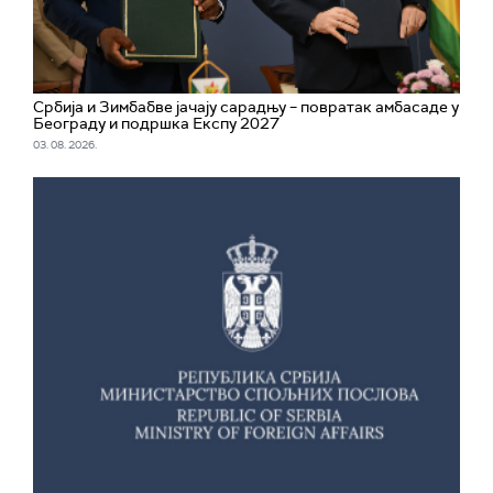
Србија и Зимбабве јачају сарадњу – повратак амбасаде у
Београду и подршка Експу 2027
03. 08. 2026.