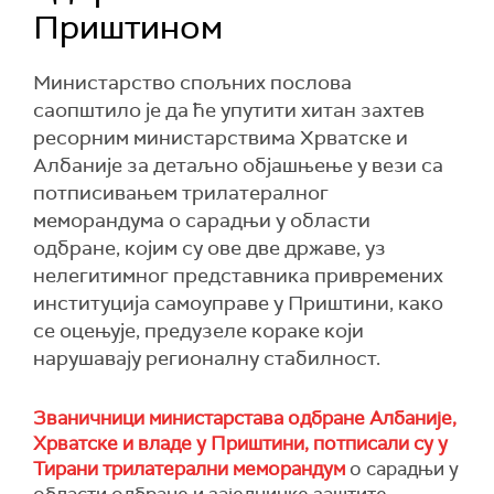
Приштином
Министарство спољних послова
саопштило је да ће упутити хитан захтев
ресорним министарствима Хрватске и
Албаније за детаљно објашњење у вези са
потписивањем трилатералног
меморандума о сарадњи у области
одбране, којим су ове две државе, уз
нелегитимног представника привремених
институција самоуправе у Приштини, како
се оцењује, предузеле кораке који
нарушавају регионалну стабилност.
Званичници министарстава одбране Албаније,
Хрватске и владе у Приштини, потписали су у
Тирани трилатерални меморандум
о сарадњи у