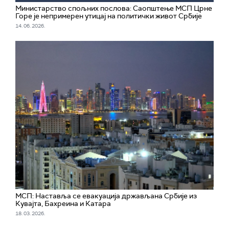
Министарство спољних послова: Саопштење МСП Црне
Горе је непримерен утицај на политички живот Србије
14. 06. 2026.
МСП: Наставља се евакуација држављана Србије из
Кувајта, Бахреина и Катара
18. 03. 2026.