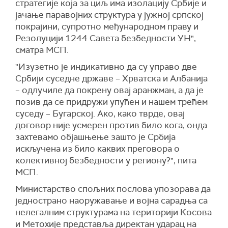
стратегије која за циљ има изолацију Србије и
јачање паравојних структура у јужној српској
покрајини, супротно међународном праву и
Резолуцији 1244 Савета безбедности УН",
сматра МСП.
"Изузетно је индикативно да су управо две
Србији суседне државе – Хрватска и Албанија
– одлучиле да покрену овај аранжман, а да је
позив да се придружи упућен и нашем трећем
суседу – Бугарској. Ако, како тврде, овај
договор није усмерен против било кога, онда
захтевамо објашњење зашто је Србија
искључена из било каквих преговора о
колективној безбедности у региону?", пита
МСП.
Министарство спољних послова упозорава да
једнострано наоружавање и војна сарадња са
нелегалним структурама на територији Косова
и Метохије представља директан ударац на