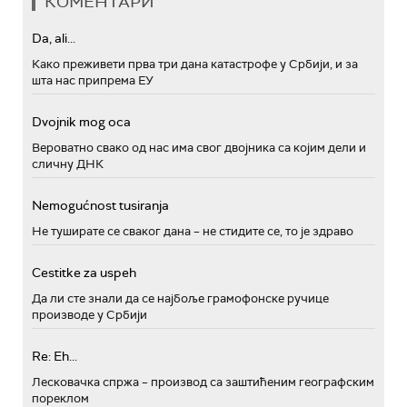
КОМЕНТАРИ
Da, ali...
Како преживети прва три дана катастрофе у Србији, и за
шта нас припрема ЕУ
Dvojnik mog oca
Вероватно свако од нас има свог двојника са којим дели и
сличну ДНК
Nemogućnost tusiranja
Не туширате се сваког дана – не стидите се, то је здраво
Cestitke za uspeh
Да ли сте знали да се најбоље грамофонске ручице
производе у Србији
Re: Eh...
Лесковачка спржа – производ са заштићеним географским
пореклом