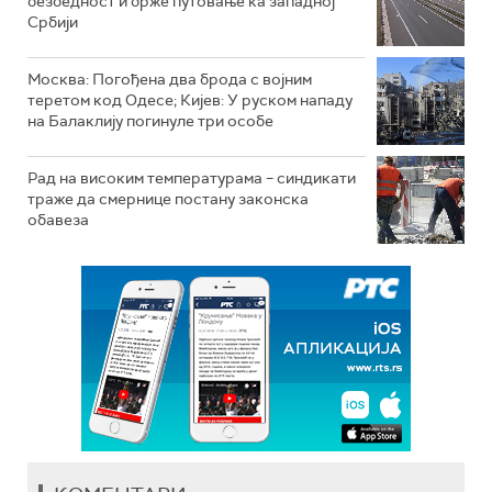
безбедност и брже путовање ка западној
Србији
Москва: Погођена два брода с војним
теретом код Одесе; Кијев: У руском нападу
на Балаклију погинуле три особе
Рад на високим температурама – синдикати
траже да смернице постану законска
обавеза