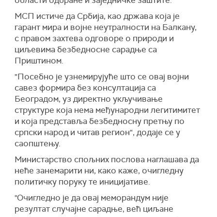
области одбране и заједничке заштите.
МСП истиче да Србија, као држава која је
гарант мира и војне неутралности на Балкану,
с правом захтева одговоре о природи и
циљевима безбедносне сарадње са
Приштином.
"Посебно је узнемирујуће што се овај војни
савез формира без консултација са
Београдом, уз директно укључивање
структуре која нема међународни легитимитет
и која представља безбедносну претњу по
српски народ и читав регион", додаје се у
саопштењу.
Министарство спољних послова наглашава да
неће занемарити ни, како каже, очигледну
политичку поруку те иницијативе.
"Очигледно је да овај меморандум није
резултат случајне сарадње, већ циљане