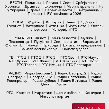
|
|
|
|
ВЕСТИ
Политика
Регион
Свет
Србија данас
|
|
|
|
Хроника
Друштво
Економија
Мерила времена
Рат
|
|
|
|
у Украјини
Време
Сервисне вести
Сматрачница
|
Подкаст
ЕУ могућности 2026
|
|
|
|
СПОРТ
Фудбал
Кошарка
Тенис
Одбојка
|
|
|
|
Рукомет
Ватерполо
Атлетика
Ауто-мото
Остали
|
спортови
Меморијал РТС
|
|
|
МАГАЗИН
Живот
Занимљивости
Музика
|
|
|
|
Технологијa
Путујемо
Свет познатих
Здравље
|
|
|
|
Филм и ТВ
Наука
Природа
Дигитални предузетник
|
За мале велике хероје
Наизглед здрав
|
|
|
|
|
ТВ
РТС 1
РТС 2
РТС 3
РТС Свет
РТС Наука
|
|
|
|
РТС Драма
РТС Живот
РТС Класика
РТС Коло
|
|
РТС Трезор
РТС Музика
РТС Полетарац
|
|
РАДИО
Радио Београд 1
Радио Београд 2
Радио
|
|
|
Београд 3
Београд 202
Радио Плетеница
Радио
|
|
|
Рокенролер
Радио Џубокс
Радио Вртешка
Радио
|
Џезер
Архив
|
|
|
|
РТС
Контакт
Маркетинг
Јавне набавке
Конкурси
Интернет портал
МАПА САЈТА