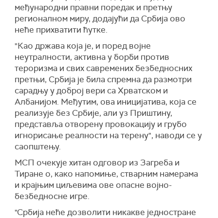
међународни правни поредак и претњу
регионалном миру, додајући да Србија ово
неће прихватити ћутке.
"Као држава која је, и поред војне
неутралности, активна у борби против
тероризма и свих савремених безбедносних
претњи, Србија је била спремна да размотри
сарадњу у доброј вери са Хрватском и
Албанијом. Међутим, ова иницијатива, која се
реализује без Србије, али уз Приштину,
представља отворену провокацију и грубо
игнорисање реалности на терену", наводи се у
саопштењу.
МСП очекује хитан одговор из Загреба и
Тиране о, како напомиње, стварним намерама
и крајњим циљевима ове опасне војно-
безбедносне игре.
"Србија неће дозволити никакве једностране