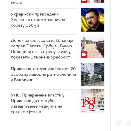
листе
Украјински председник
Зеленски стиже у званичну
посету Србији
Дочек ватрогасаца из Шпаније
испред Палате "Србија"; Вучић:
Победили сте ватрену стихију,
показали шта значи храброст
Приштина, оптужница против 20
особа за наводне ратне злочине
у Ђаковици
УНС: Привремене власти у
Приштини да омогуће
извештавање медијима на
српском језику