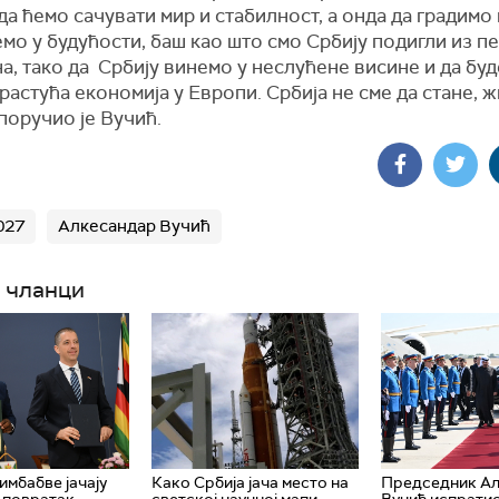
да ћемо сачувати мир и стабилност, а онда да градимо 
мо у будућости, баш као што смо Србију подигли из п
а, тако да Србију винемо у неслућене висине и да бу
растућа економија у Европи. Србија не сме да стане, 
 поручио је Вучић.
027
Алкесандар Вучић
 чланци
имбабве јачају
Како Србија јача место на
Председник А
 повратак
светској научној мапи
Вучић испрати