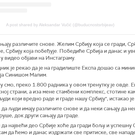
A post shared by Aleksandar Vučić (@buducnostsrbijeav)
њају различите снове. Желим Србију која се гради, Срб
е, Србију која побеђује. Победиће Србија и данас и ув
 у видео објави на Инстаграму.
ик је рекао да је на градилиште Експа дошао са мин
ја Синишом Малим.
у смо, преко 1.800 радника у овом тренутку је овде. Е
сној страни, а иза мене стамбени комплекс, стотине к
уди који вредно раде и граде нашу Србију", истакао је
 да људи имају различите снове и да неки сањају да н
руше, док други сањају да граде.
 да највећи део Србије хоће да гради бољу и успешну С
ам да ћемо и данас издржати све притиске, све напад