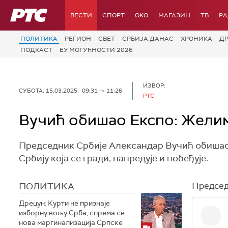
РТС
ВЕСТИ
СПОРТ
OKO
МАГАЗИН
ТВ
Р
ПОЛИТИКА
РЕГИОН
СВЕТ
СРБИЈА ДАНАС
ХРОНИКА
Д
ПОДКАСТ
ЕУ МОГУЋНОСТИ 2026
ИЗВОР:
СУБОТА, 15.03.2025, 09:31 -> 11:26
РТС
Вучић обишао Експо: Желим 
Председник Србије Александар Вучић обишао ј
Србију која се гради, напредује и побеђује.
ПОЛИТИКА
Председн
Дрецун: Курти не признаје
изборну вољу Срба, спрема се
нова маргинализација Српске