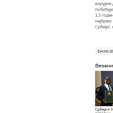
верујем 
побеђује
13 годин
најбрже 
Србија",
Експо 2
Везани
Србија и З
сарадњу –