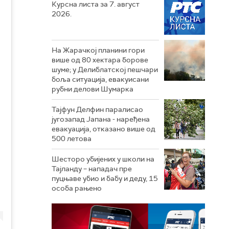
Курсна листа за 7. август
2026.
На Жарачкој планини гори
више од 80 хектара борове
шуме; у Делиблатској пешчари
боља ситуација, евакуисани
рубни делови Шумарка
Тајфун Делфин паралисао
југозапад Јапана - наређена
евакуација, отказано више од
500 летова
Шесторо убијених у школи на
Тајланду – нападач пре
пуцњаве убио и бабу и деду, 15
особа рањено