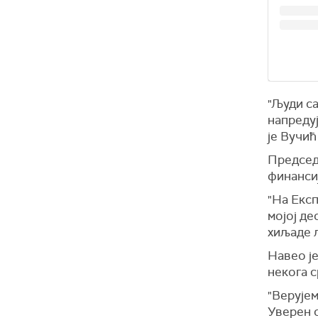
"Људи са
напредуј
је Вучић
Председн
финанси
"На Експ
мојој де
хиљаде љ
Навео је
некога с
"Верујем
Уверен с