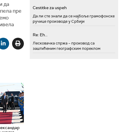
и да
Cestitke za uspeh
епела пре
Да ли сте знали да се најбоље грамофонске
демо
ручице производе у Србији
живела
Re: Eh...
Лесковачка спржа – производ са
заштићеним географским пореклом
лександар
о шеика