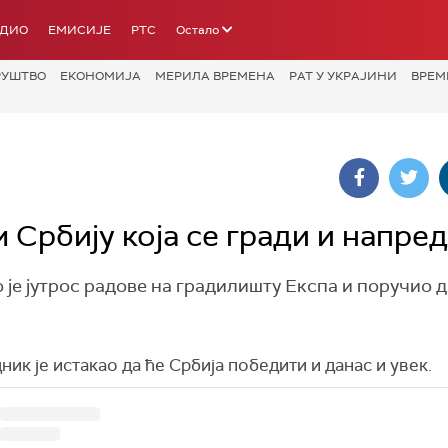
АДИО
ЕМИСИЈЕ
РТС
Остало
РУШТВО
ЕКОНОМИЈА
МЕРИЛА ВРЕМЕНА
РАТ У УКРАЈИНИ
ВРЕМ
Србију која се гради и напред
е јутрос радове на градилишту Експа и поручио 
ик је истакао да ће Србија победити и данас и увек.