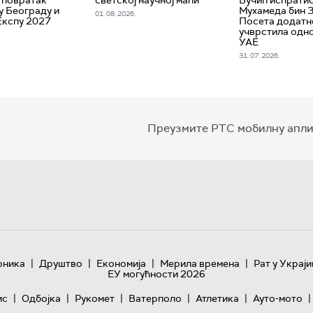
у Београду и
Мухамеда бин З
01. 08. 2026.
Експу 2027
Посета додатн
учврстила одно
УАЕ
31. 07. 2026.
Преузмите РТС мобилну апли
|
|
|
|
оника
Друштво
Економија
Мерила времена
Рат у Украји
ЕУ могућности 2026
|
|
|
|
|
|
ис
Одбојка
Рукомет
Ватерполо
Атлетика
Ауто-мото