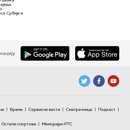
аједа:
о
се Србије и
кацију
|
|
|
|
|
ни
Време
Сервисне вести
Сматрачница
Подкаст
|
Остали спортови
Меморијал РТС