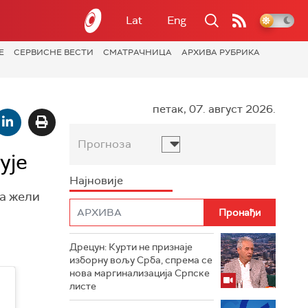
Lat
Eng
Е
СЕРВИСНЕ ВЕСТИ
СМАТРАЧНИЦА
АРХИВА РУБРИКА
петак, 07. август 2026.
Прогноза
ује
Најновије
да жели
Дрецун: Курти не признаје
изборну вољу Срба, спрема се
нова маргинализација Српске
листе