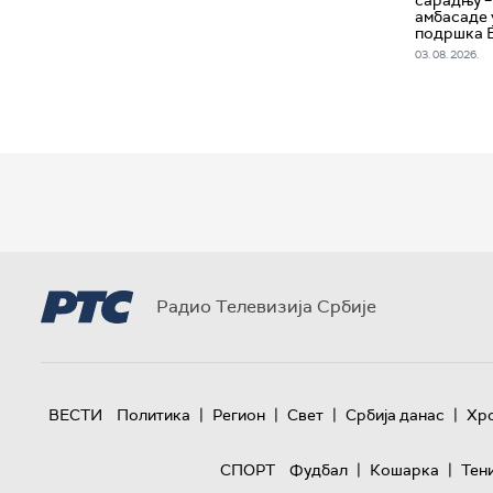
амбасаде 
подршка 
03. 08. 2026.
Радио Телевизија Србије
|
|
|
|
ВЕСТИ
Политика
Регион
Свет
Србија данас
Хр
|
|
СПОРТ
Фудбал
Кошарка
Тен