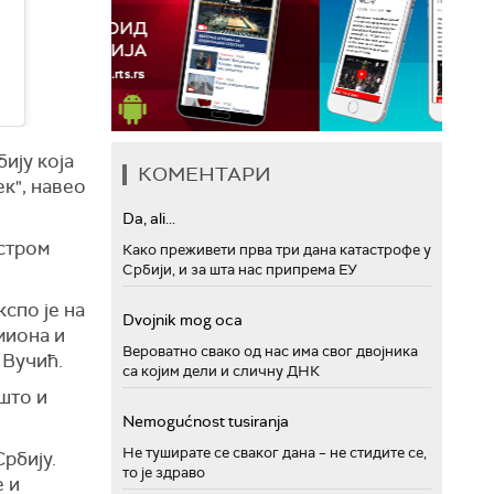
ију која
КОМЕНТАРИ
ек", навео
Da, ali...
истром
Како преживети прва три дана катастрофе у
Србији, и за шта нас припрема ЕУ
кспо је на
Dvojnik mog oca
амиона и
Вероватно свако од нас има свог двојника
 Вучић.
са којим дели и сличну ДНК
ешто и
Nemogućnost tusiranja
Не туширате се сваког дана – не стидите се,
рбију.
то је здраво
е и