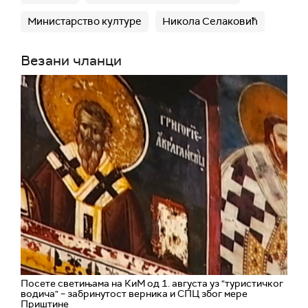
Министарство културе
Никола Селаковић
Везани чланци
Посете светињама на КиМ од 1. августа уз "туристичког
водича" – забринутост верника и СПЦ због мере
Приштине