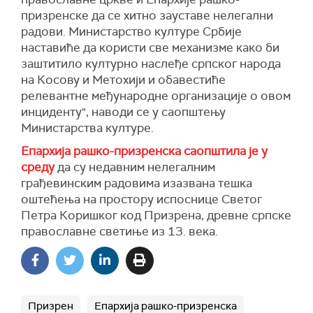
призренске да се хитно зауставе нелегални
радови. Министарство културе Србије
наставиће да користи све механизме како би
заштитило културно наслеђе српског народа
на Косову и Метохији и обавестиће
релевантне међународне организације о овом
инциденту", наводи се у саопштењу
Министарства културе.
Епархија рашко-призренска саопштила је у
среду
да су недавним нелегалним
грађевинским радовима изазвана тешка
оштећења на простору испоснице Светог
Петра Коришког код Призрена, древне српске
православне светиње из 13. века.
Призрен
Епархија рашко-призренска