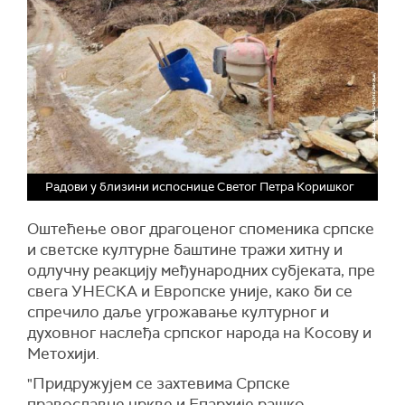
Радови у близини испоснице Светог Петра Коришког
Оштећење овог драгоценог споменика српске
и светске културне баштине тражи хитну и
одлучну реакцију међународних субјеката, пре
свега УНЕСКА и Европске уније, како би се
спречило даље угрожавање културног и
духовног наслеђа српског народа на Косову и
Метохији.
"Придружујем се захтевима Српске
православне цркве и Епархије рашко-