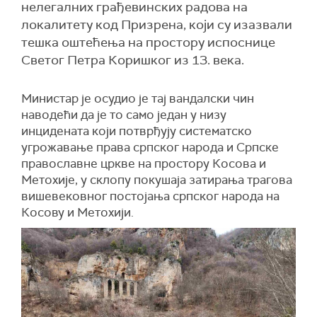
нелегалних грађевинских радова на
локалитету код Призрена, који су изазвали
тешка оштећења на простору испоснице
Светог Петра Коришког из 13. века.
Министар је осудио је тај вандалски чин
наводећи да је то само један у низу
инцидената који потврђују систематско
угрожавање права српског народа и Српске
православне цркве на простору Косова и
Метохије, у склопу покушаја затирања трагова
вишевековног постојања српског народа на
Косову и Метохији.