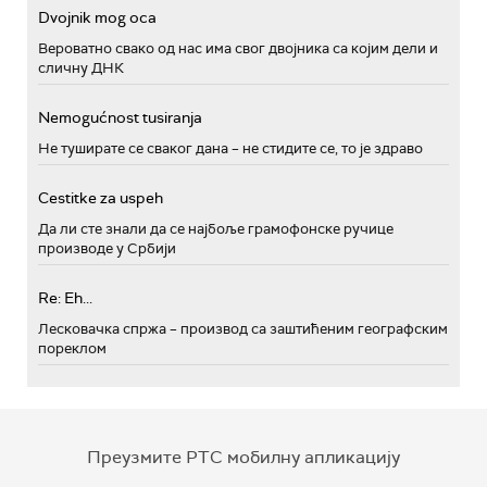
Dvojnik mog oca
Вероватно свако од нас има свог двојника са којим дели и
сличну ДНК
Nemogućnost tusiranja
Не туширате се сваког дана – не стидите се, то је здраво
Cestitke za uspeh
Да ли сте знали да се најбоље грамофонске ручице
производе у Србији
Re: Eh...
Лесковачка спржа – производ са заштићеним географским
пореклом
Преузмите РТС мобилну апликацију