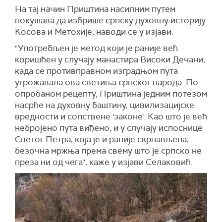
На тај начин Приштина насилним путем
покушава да избрише српску духовну историју
Косова и Метохије, наводи се у изјави.
"Употребљен је метод који је раније већ
коришћен у случају манастира Високи Дечани,
када се противправном изградњом пута
угрожавала ова светиња српског народа. По
опробаном рецепту, Приштина једним потезом
насрће на духовну баштину, цивилизацијске
вредности и сопствене 'законе'. Као што је већ
небројено пута виђено, и у случају испоснице
Светог Петра, која је и раније скрнављена,
безочна мржња према свему што је српско не
преза ни од чега", каже у изјави Селаковић.