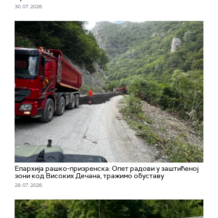
30. 07. 2026.
Епархија рашко-призренска: Опет радови у заштићеној
зони код Високих Дечана, тражимо обуставу
29. 07. 2026.