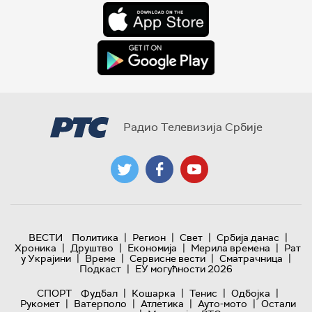
Радио Телевизија Србије
|
|
|
|
ВЕСТИ
Политика
Регион
Свет
Србија данас
|
|
|
|
Хроника
Друштво
Економија
Мерила времена
Рат
|
|
|
|
у Украјини
Време
Сервисне вести
Сматрачница
|
Подкаст
ЕУ могућности 2026
|
|
|
|
СПОРТ
Фудбал
Кошарка
Тенис
Одбојка
|
|
|
|
Рукомет
Ватерполо
Атлетика
Ауто-мото
Остали