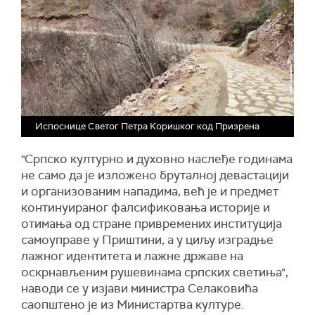
Испоснице Светог Петра Коришког код Призрена
"Српско културно и духовно наслеђе годинама
не само да је изложено бруталној девастацији
и организованим нападима, већ је и предмет
континуираног фалсификовања историје и
отимања од стране привремених институција
самоуправе у Приштини, а у циљу изградње
лажног идентитета и лажне државе на
оскрнављеним рушевинама српских светиња",
наводи се у изјави министра Селаковића
саопштено је из Министартва културе.