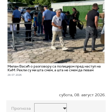
Милан Васић о разговору са полицијом пред наступ на
КиМ: Рекли су ми шта смем, а шта не смем да певам
29. 07. 2026.
субота, 08. август 2026.
Прогноза