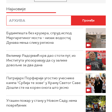
Најновије
Будимпешта без крузера, спруд испод
Маргаретиног моста – низак водостај
Дунава мења слику региона
Велимир Радојевић крв дао стоти пут, из
Института упозоравају да су залихе
довољне за два дана
Патријарх Порфирије угостио учеснике
кампа "Србија те зове" у Храму Светог Саве:
Дошли сте на корен онога што јесмо
Угашен пожар у стану у Новом Саду, нема
повређених