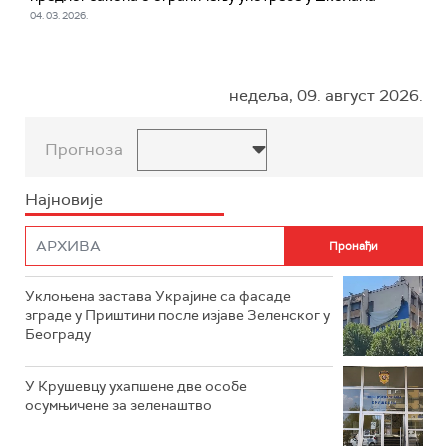
04. 03. 2026.
недеља, 09. август 2026.
Прогноза
Најновије
Уклоњена застава Украјине са фасаде
зграде у Приштини после изјаве Зеленског у
Београду
У Крушевцу ухапшене две особе
осумњичене за зеленаштво