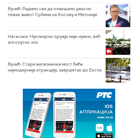
Вучић: Радимо све да олакшамо ужасно
тежак живот Србима на Косову и Метохији
Нагасаки: Нуклеарно оружје није нужно, већ
апсолутно зло
Вучић: Стари железнички мост биће
најмодернија атракција, завршетак до Експа