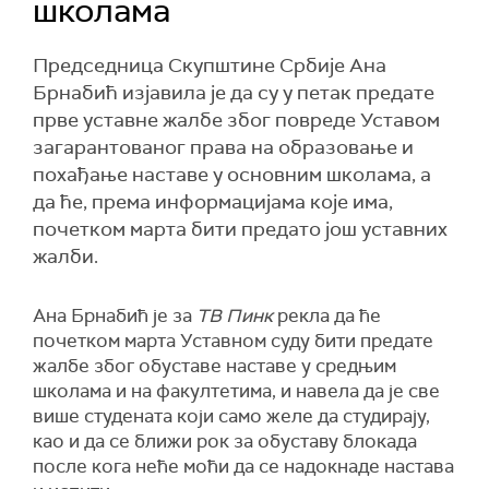
школама
Председница Скупштине Србије Ана
Брнабић изјавила је да су у петак предате
прве уставне жалбе због повреде Уставом
загарантованог права на образовање и
похађање наставе у основним школама, а
да ће, према информацијама које има,
почетком марта бити предато још уставних
жалби.
Ана Брнабић је за
ТВ Пинк
рекла да ће
почетком марта Уставном суду бити предате
жалбе због обуставе наставе у средњим
школама и на факултетима, и навела да је све
више студената који само желе да студирају,
као и да се ближи рок за обуставу блокада
после кога неће моћи да се надокнаде настава