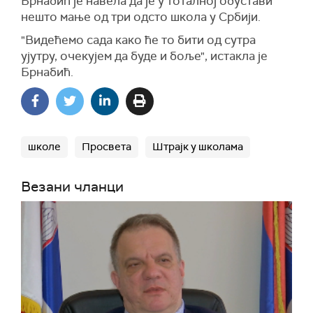
Брнабић је навела да је у тоталној обустави
нешто мање од три одсто школа у Србији.
"Видећемо сада како ће то бити од сутра
ујутру, очекујем да буде и боље", истакла је
Брнабић.
школе
Просвета
Штрајк у школама
Везани чланци