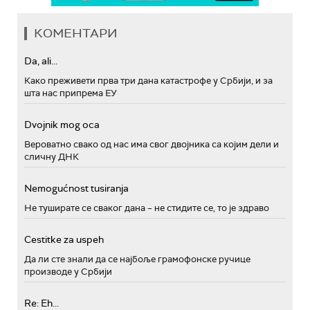
КОМЕНТАРИ
Da, ali...
Како преживети прва три дана катастрофе у Србији, и за
шта нас припрема ЕУ
Dvojnik mog oca
Вероватно свако од нас има свог двојника са којим дели и
сличну ДНК
Nemogućnost tusiranja
Не туширате се сваког дана – не стидите се, то је здраво
Cestitke za uspeh
Да ли сте знали да се најбоље грамофонске ручице
производе у Србији
Re: Eh...