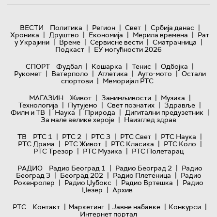
|
|
|
|
ВЕСТИ
Политика
Регион
Свет
Србија данас
|
|
|
|
Хроника
Друштво
Економија
Мерила времена
Рат
|
|
|
|
у Украјини
Време
Сервисне вести
Сматрачница
|
Подкаст
ЕУ могућности 2026
|
|
|
|
СПОРТ
Фудбал
Кошарка
Тенис
Одбојка
|
|
|
|
Рукомет
Ватерполо
Атлетика
Ауто-мото
Остали
|
спортови
Меморијал РТС
|
|
|
МАГАЗИН
Живот
Занимљивости
Музика
|
|
|
|
Технологијa
Путујемо
Свет познатих
Здравље
|
|
|
|
Филм и ТВ
Наука
Природа
Дигитални предузетник
|
За мале велике хероје
Наизглед здрав
|
|
|
|
|
ТВ
РТС 1
РТС 2
РТС 3
РТС Свет
РТС Наука
|
|
|
|
РТС Драма
РТС Живот
РТС Класика
РТС Коло
|
|
РТС Трезор
РТС Музика
РТС Полетарац
|
|
РАДИО
Радио Београд 1
Радио Београд 2
Радио
|
|
|
Београд 3
Београд 202
Радио Плетеница
Радио
|
|
|
Рокенролер
Радио Џубокс
Радио Вртешка
Радио
|
Џезер
Архив
|
|
|
|
РТС
Контакт
Маркетинг
Јавне набавке
Конкурси
Интернет портал