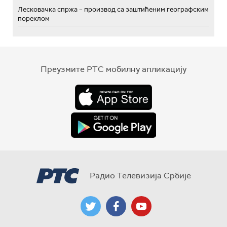
Лесковачка спржа – производ са заштићеним географским
пореклом
Преузмите РТС мобилну апликацију
Радио Телевизија Србије