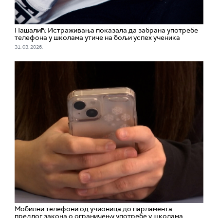
Пашалић: Истраживања показала да забрана употребе
телефона у школама утиче на бољи успех ученика
31. 03. 2026.
Мобилни телефони од учионица до парламента –
предлог закона о ограничењу употребе у школама