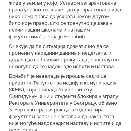
живе у земљи у којој Уставом загарантована
права управо то значе - да су гарантована и да
нико нема права да ускрати неком другом
било које право, што се тренутно дешава у
неким нашим школама и на нашим
факултетима", рекла је Брнабић.
Очекује да ће ситуација драматично да се
промени у наредним данима и недељама, и
додала да се ближимо року када је апсолутно
немогуће да се надокнаде испити и настава.
Брнабић је навела да је прошле седмице
приватни Факултет за медију и комуникацију
(ФМК), који припада Универзитету
Сингидунум, а чији студенти блокирају зграду
Ректората Универзитета у Београду, објавио
3. март као крајњи рок да се одблокира
факултет и започне настава и да након тога
није могуће надокнадити наставу и испите и да
губе годину.