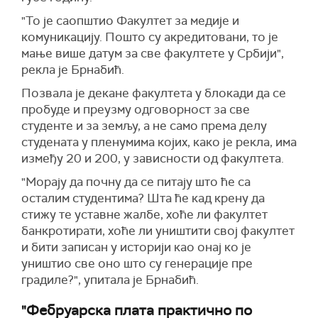
"То је саопштио Факултет за медије и
комуникацију. Пошто су акредитовани, то је
мање више датум за све факултете у Србији",
рекла је Брнабић.
Позвала је декане факултета у блокади да се
пробуде и преузму одговорност за све
студенте и за земљу, а не само према делу
студената у пленумима којих, како је рекла, има
између 20 и 200, у зависности од факултета.
"Морају да почну да се питају што ће са
осталим студентима? Шта ће кад крену да
стижу те уставне жалбе, хоће ли факултет
банкротирати, хоће ли уништити свој факултет
и бити записан у историји као онај ко је
уништио све оно што су генерације пре
градиле?", упитала је Брнабић.
"Фебруарска плата практично по