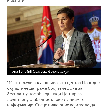
и испити.
Ана Брнабић (архивска фотографија)
"Много људи сада позива кол-центар Народне
скупштине да траже број телефона за
бесплатну помоћ који нуди Центар за
друштвену стабилност, тако да имам те
информације. Све је више оних који желе да