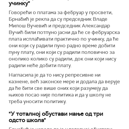
учинку"
Говорећи о платама за фебруар у просвети,
Брнабић је рекла да су председник Владе
Милош Вучевић и председник Александар
Вучић били потпуно јасни да ће се фебруарска
плата исплаћивати практично по учинку, да ће
они који су радили пуно радно време добити
пуну плату, они који су радили половично за
онолико колико су радили, док они који нису
радили неће добити плату.
Нагласила је да то нису репресивне ни
казнене, већ законске мере и додала да верује
да ће бити све више оних који разумеју да
њихов посао није политика и да у школу не
треба уносити политику.
"У тоталној обустави мање од три
одсто школа"