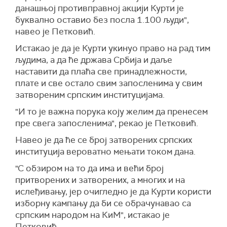
данашњој противправној акцији Курти је
буквално оставио без посла 1.100 људи",
навео је Петковић.
Истакао је да је Курти укинуо право на рад тим
људима, а да ће држава Србија и даље
наставити да плаћа све принадлежности,
плате и све остало свим запосленима у свим
затвореним српским институцијама.
"И то је важна порука коју желим да пренесем
пре свега запосленима", рекао је Петковић.
Навео је да ће се број затворених српских
институција вероватно мењати током дана.
"С обзиром на то да има и већи број
притворених и затворених, а многих и на
ислеђивању, јер очигледно је да Курти користи
изборну кампању да би се обрачунавао са
српским народом на КиМ", истакао је
Петковић.