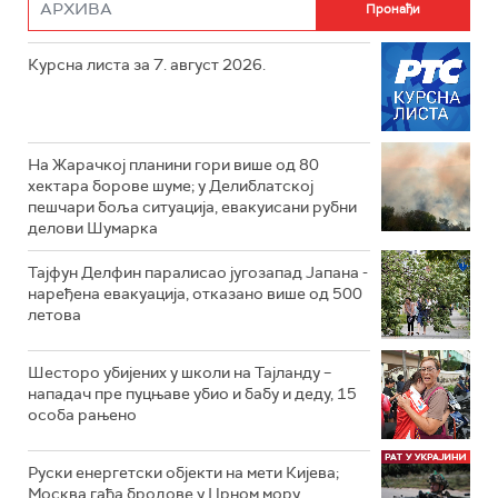
Курсна листа за 7. август 2026.
На Жарачкој планини гори више од 80
хектара борове шуме; у Делиблатској
пешчари боља ситуација, евакуисани рубни
делови Шумарка
Тајфун Делфин паралисао југозапад Јапана -
наређена евакуација, отказано више од 500
летова
Шесторо убијених у школи на Тајланду –
нападач пре пуцњаве убио и бабу и деду, 15
особа рањено
Руски енергетски објекти на мети Кијева;
Москва гађа бродове у Црном мору