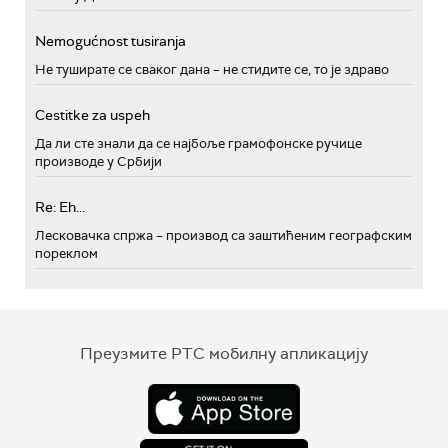
Nemogućnost tusiranja
Не туширате се сваког дана – не стидите се, то је здраво
Cestitke za uspeh
Да ли сте знали да се најбоље грамофонске ручице
производе у Србији
Re: Eh...
Лесковачка спржа – производ са заштићеним географским
пореклом
Преузмите РТС мобилну апликацију