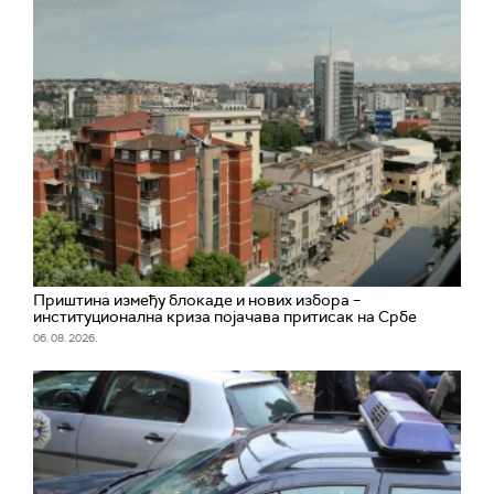
Приштина између блокаде и нових избора –
институционална криза појачава притисак на Србе
06. 08. 2026.