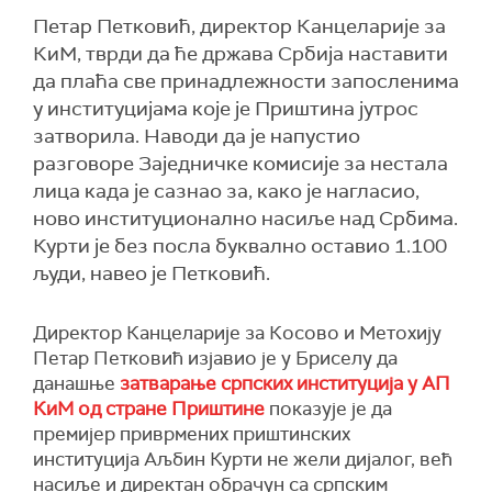
Петар Петковић, директор Канцеларије за
КиМ, тврди да ће држава Србија наставити
да плаћа све принадлежности запосленима
у институцијама које је Приштина јутрос
затворила. Наводи да је напустио
разговоре Заједничке комисије за нестала
лица када је сазнао за, како је нагласио,
ново институционално насиље над Србима.
Курти је без посла буквално оставио 1.100
људи, навео је Петковић.
Директор Канцеларије за Косово и Метохију
Петар Петковић изјавио је у Бриселу да
данашње
затварање српских институција у АП
КиМ од стране Приштине
показује је да
премијер приврмених приштинских
институција Аљбин Курти не жели дијалог, већ
насиље и директан обрачун са српским