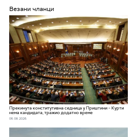
Везани чланци
Прекинута конститутивна седница у Приштини – Курти
нема кандидата, тражио додатно време
06. 08. 2026.