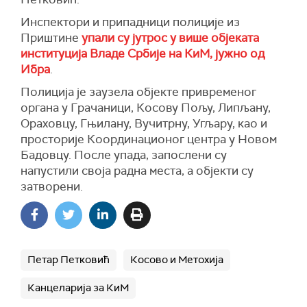
Инспектори и припадници полиције из
Приштине
упали су јутрос у више објеката
институција Владе Србије на КиМ, јужно од
Ибра
.
Полиција је заузела објекте привременог
органа у Грачаници, Косову Пољу, Липљану,
Ораховцу, Гњилану, Вучитрну, Угљару, као и
просторије Координационог центра у Новом
Бадовцу. После упада, запослени су
напустили своја радна места, а објекти су
затворени.
Петар Петковић
Косово и Метохија
Канцеларија за КиМ