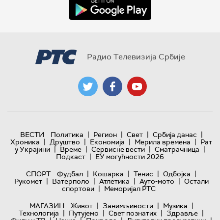
Радио Телевизија Србије
|
|
|
|
ВЕСТИ
Политика
Регион
Свет
Србија данас
|
|
|
|
Хроника
Друштво
Економија
Мерила времена
Рат
|
|
|
|
у Украјини
Време
Сервисне вести
Сматрачница
|
Подкаст
ЕУ могућности 2026
|
|
|
|
СПОРТ
Фудбал
Кошарка
Тенис
Одбојка
|
|
|
|
Рукомет
Ватерполо
Атлетика
Ауто-мото
Остали
|
спортови
Меморијал РТС
|
|
|
МАГАЗИН
Живот
Занимљивости
Музика
|
|
|
|
Технологијa
Путујемо
Свет познатих
Здравље