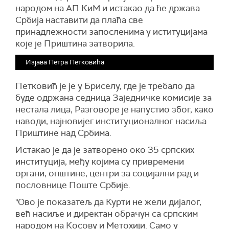
народом на АП КиМ и истакао да ће држава
Србија наставити да плаћа све
принадлежности запосленима у иституцијама
које је Приштина затворила.
Изјава Петра Петковића
Петковић је је у Бриселу, где је требало да
буде одржана седница Заједничке комисије за
нестала лица, Разговоре је напустио због, како
наводи, најновијег институционалног насиља
Приштине над Србима.
Истакао је да је затворено око 35 српских
институција, међу којима су привремени
органи, општине, центри за социјални рад и
пословнице Поште Србије.
"Ово је показатељ да Курти не жели дијалог,
већ насиље и директан обрачун са српским
народом на Косову и Метохији. Само у