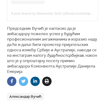
A post shared by Aleksandar Vučić (@buducnostsrbijeav)
Председник Вучић је нагласио да је
амбасадору пожелео успех у будућим
професионалним ангажманима и изразио наду
да ће и даље бити промотер пријатељских
односа између Србије и Аустралије, наводи се
на инстаграм налогу
будућностсрбијеав,
након
што је у опроштајну посету примио
амбасадора Комонвелта Аустралије Данијела
Емерија.
Александар Вучић