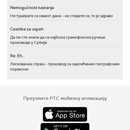
Nemogućnost tusiranja
Не туширате се сваког дана – не стидите се, то је здраво
Cestitke za uspeh
Да ли сте знали да се најбоље грамофонске ручице
производе у Србији
Re: Eh...
Лесковачка спржа – производ са заштићеним географским
пореклом
Преузмите РТС мобилну апликацију