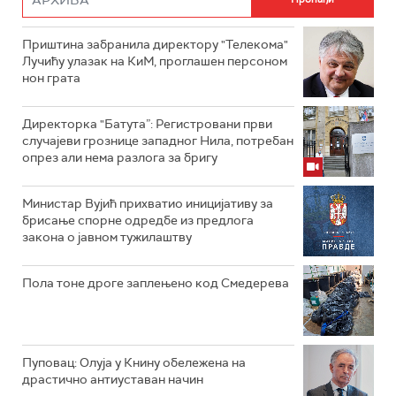
Приштина забранила директору "Телекома"
Лучићу улазак на КиМ, проглашен персоном
нон грата
Директорка "Батута”: Регистровани први
случајеви грознице западног Нила, потребан
опрез али нема разлога за бригу
Министар Вујић прихватио иницијативу за
брисање спорне одредбе из предлога
закона o јавном тужилаштву
Пола тоне дроге заплењено код Смедерева
Пуповац: Олуја у Книну обележена на
драстично антиуставан начин