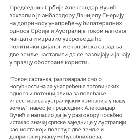
Председник Србије Александар Вучић
захвалио је амбасадору Данијелу Емерију
на доприносу унапређењу билатералних
односа Србије и Аустралије током његовог
мандата и изразио уверење да ће
политички дијалог и економска сарадња
две земље наставити да се развијају и јачају
у правцу обостране користи.
"Током састанка, разговарали смо о
могућностима за унапређење трговинских
односа и потенцијалима за повећање
инвестирања аустралијских компанија у нашу
земљу", навео је председник Александар
Вучић и нагласио да је у разговору посебно
истакао значај српске заједнице у Аустралији
као моста који повезује две земље и
доприноси јачању међусобних веза.