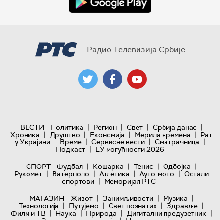
Радио Телевизија Србије
|
|
|
|
ВЕСТИ
Политика
Регион
Свет
Србија данас
|
|
|
|
Хроника
Друштво
Економија
Мерила времена
Рат
|
|
|
|
у Украјини
Време
Сервисне вести
Сматрачница
|
Подкаст
ЕУ могућности 2026
|
|
|
|
СПОРТ
Фудбал
Кошарка
Тенис
Одбојка
|
|
|
|
Рукомет
Ватерполо
Атлетика
Ауто-мото
Остали
|
спортови
Меморијал РТС
|
|
|
МАГАЗИН
Живот
Занимљивости
Музика
|
|
|
|
Технологијa
Путујемо
Свет познатих
Здравље
|
|
|
|
Филм и ТВ
Наука
Природа
Дигитални предузетник