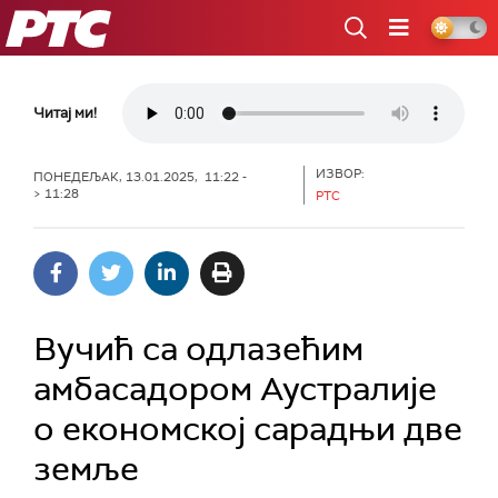
РТС
Читај ми!
ИЗВОР:
ПОНЕДЕЉАК, 13.01.2025, 11:22 -
> 11:28
РТС
Вучић са одлазећим
амбасадором Аустралије
о економској сарадњи две
земље