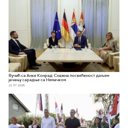
Вучић са Анке Конрад: Снажна посвећеност даљем
јачању сарадње са Немачком
21. 07. 2026.