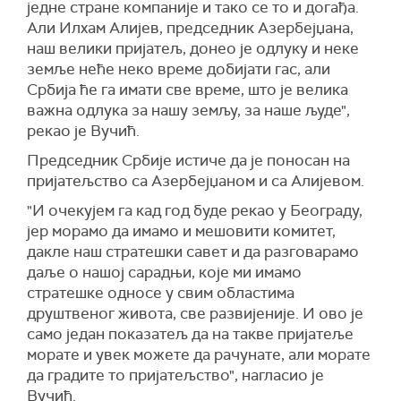
једне стране компаније и тако се то и догађа.
Али Илхам Алијев, председник Азербејџана,
наш велики пријатељ, донео је одлуку и неке
земље неће неко време добијати гас, али
Србија ће га имати све време, што је велика
важна одлука за нашу земљу, за наше људе",
рекао је Вучић.
Председник Србије истиче да је поносан на
пријатељство са Азербејџаном и са Алијевом.
"И очекујем га кад год буде рекао у Београду,
јер морамо да имамо и мешовити комитет,
дакле наш стратешки савет и да разговарамо
даље о нашој сарадњи, које ми имамо
стратешке односе у свим областима
друштвеног живота, све развијеније. И ово је
само један показатељ да на такве пријатеље
морате и увек можете да рачунате, али морате
да градите то пријатељство", нагласио је
Вучић.