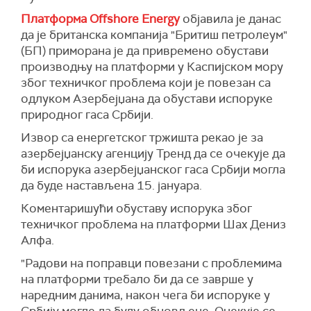
Платформа Offshore Energy
објавила је данас
да је британска компанија "Бритиш петролеум"
(БП) приморана је да привремено обустави
производњу на платформи у Каспијском мору
због техничког проблема који је повезан са
одлуком Азербејџана да обустави испоруке
природног гаса Србији.
Извор са енергетског тржишта рекао је за
азербејџанску агенцију Тренд да се очекује да
би испорука азербејџанског гаса Србији могла
да буде настављена 15. јануара.
Коментаришући обуставу испорука због
техничког проблема на платформи Шах Дениз
Алфа.
"Радови на поправци повезани с проблемима
на платформи требало би да се заврше у
наредним данима, након чега би испоруке у