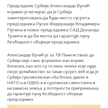
Председник Србије Александар Вучић
изјавио је вечерас да је Србија
заинтересована да буде место сусрета
председника Руске Федерације Владимира
Путина и новог председника САД Доналда
Трампа и да би могла да гарантује пуну
безбедност обојици председника.
Александар Вучић је за
ТВ Пинк
истакао да
Србија није само формално ван војних
блокова, као што су то неке земље које нуде
своје домаћинство за такав сусрет, већ и да је
Србија суштински ван оба блока, дакле и
НАТО-а и ОДКБ-а и суштински самостална и
независна земља, у потпуности припремљена
да гарантује пуну безбедност обојици
председника.