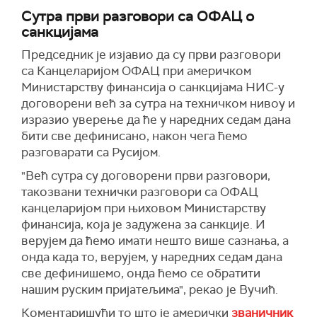
Сутра први разговори са ОФАЦ о
санкцијама
Председник je изјавио да су први разговори
са Канцеларијом ОФАЦ при америчком
Министарству финансија о санкцијама НИС-у
договорени већ за сутра на техничком нивоу и
изразио уверење да ће у наредних седам дана
бити све дефинисано, након чега ћемо
разговарати са Русијом.
"Већ сутра су договорени први разговори,
такозвани технички разговори са ОФАЦ
канцеларијом при њиховом Министарству
финансија, која је задужена за санкције. И
верујем да ћемо имати нешто више сазнања, а
онда када то, верујем, у наредних седам дана
све дефинишемо, онда ћемо се обратити
нашим руским пријатељима", рекао је Вучић.
Коментаришући то што је амерички
званичник