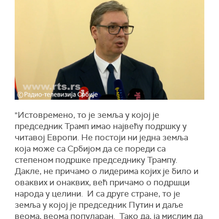
"Истовремено, то је земља у којој је
председник Трамп имао највећу подршку у
читавој Европи. Не постоји ни једна земља
која може са Србијом да се пореди са
степеном подршке председнику Трампу.
Дакле, не причамо о лидерима којих је било и
оваквих и онаквих, већ причамо о подршци
народа у целини. И са друге стране, то је
земља у којој је председник Путин и даље
веома, веома популаран. Тако да, ја мислим да