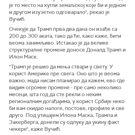
је то место на кугли земаљској које би и једном
и другом изузетно одговарало", рекао је
Вучић.
Очекује да Трамп прва два дана он изађе са
200 до 300 аката, тако да ће, како каже, бити
веома занимљиво. Истакао је да велике
структуралне промене доносе Доналд Трамп и
Илон Маск.
"Трамп је решио да мења ствари у свету. У
корист Америке пре свега. Оно што је веома
важно, мада нисам планирао да кажем, ево где
видим огромне промене - пре само неколико
месеци, шта год да сте рекли о неким
регионалним догађајима, у корист Србије неко
би вам скидао налоге, постове, профиле и све
друго. Под утицајем Илона Маска, Трампа и
Закерберга, донели су одлуку да укину факт
чекере", каже Вучић.