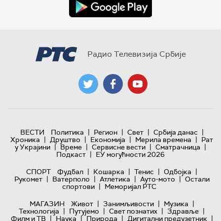
Радио Телевизија Србије
|
|
|
|
ВЕСТИ
Политика
Регион
Свет
Србија данас
|
|
|
|
Хроника
Друштво
Економија
Мерила времена
Рат
|
|
|
|
у Украјини
Време
Сервисне вести
Сматрачница
|
Подкаст
ЕУ могућности 2026
|
|
|
|
СПОРТ
Фудбал
Кошарка
Тенис
Одбојка
|
|
|
|
Рукомет
Ватерполо
Атлетика
Ауто-мото
Остали
|
спортови
Меморијал РТС
|
|
|
МАГАЗИН
Живот
Занимљивости
Музика
|
|
|
|
Технологијa
Путујемо
Свет познатих
Здравље
|
|
|
|
Филм и ТВ
Наука
Природа
Дигитални предузетник