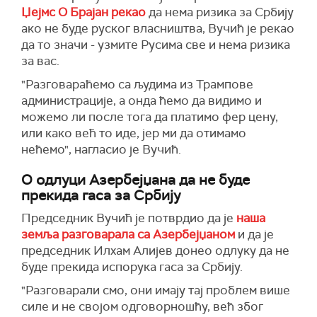
Џејмс О Брајан рекао
да нема ризика за Србију
ако не буде руског власништва, Вучић је рекао
да то значи - узмите Русима све и нема ризика
за вас.
"Разговараћемо са људима из Трампове
администрације, а онда ћемо да видимо и
можемо ли после тога да платимо фер цену,
или како већ то иде, јер ми да отимамо
нећемо", нагласио је Вучић.
О одлуци Азербејџана да не буде
прекида гаса за Србију
Председник Вучић је потврдио да је
наша
земља разговарала са Азербејџаном
и да је
председник Илхам Алијев донео одлуку да не
буде прекида испорука гаса за Србију.
"Разговарали смо, они имају тај проблем више
силе и не својом одговорношћу, већ због