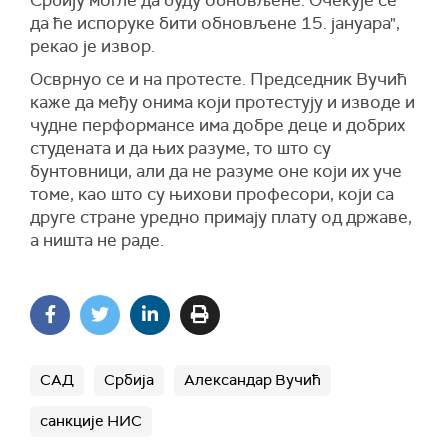
Србију могле да буду обновљене. Очекује се
да ће испоруке бити обновљене 15. јануара",
рекао је извор.
Осврнуо се и на протесте. Председник Вучић
каже да међу онима који протестују и изводе и
чудне перформансе има добре деце и добрих
студената и да њих разуме, то што су
бунтовници, али да не разуме оне који их уче
томе, као што су њихови професори, који са
друге стране уредно примају плату од државе,
а ништа не раде.
САД
Србија
Александар Вучић
санкције НИС