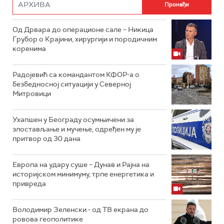
Од Дрвара до операционе сале – Никица
Грубор о Крајини, хирургији и породичним
коренима
Радојевић са командантом КФОР-а о
безбедносној ситуацији у Северној
Митровици
Ухапшен у Београду осумњичени за
злостављање и мучење, одређен му је
притвор од 30 дана
Европа на удару суше – Дунав и Рајна на
историјском минимуму, трпе енергетика и
привреда
Володимир Зеленски - од ТВ екрана до
ровова геополитике