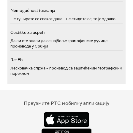
Nemogućnost tusiranja
Не туширате се сваког дана – не стидите се, то је здраво
Cestitke za uspeh
Да ли сте знали да се најбоље грамофонске ручице
производе у Србији
Re: Eh...
Лесковачка спржа – производ са заштићеним географским
пореклом
Преузмите РТС мобилну апликацију