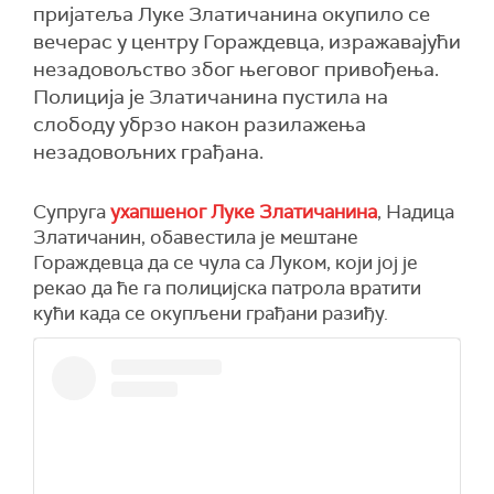
пријатеља Луке Златичанина окупило се
вечерас у центру Гораждевца, изражавајући
незадовољство због његовог привођења.
Полиција је Златичанина пустила на
слободу убрзо након разилажења
незадовољних грађана.
Супруга
ухапшеног Луке Златичанина
, Надица
Златичанин, обавестила је мештане
Гораждевца да се чула са Луком, који јој је
рекао да ће га полицијска патрола вратити
кући када се окупљени грађани разиђу.