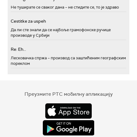
Не туширате се сваког дана – не стидите се, то је здраво
Cestitke za uspeh
Да ли сте знали да се најбоље грамофонске ручице
производе у Србији
Re: Eh...
Лесковачка спржа – производ са заштићеним географским
пореклом
Преузмите РТС мобилну апликацију