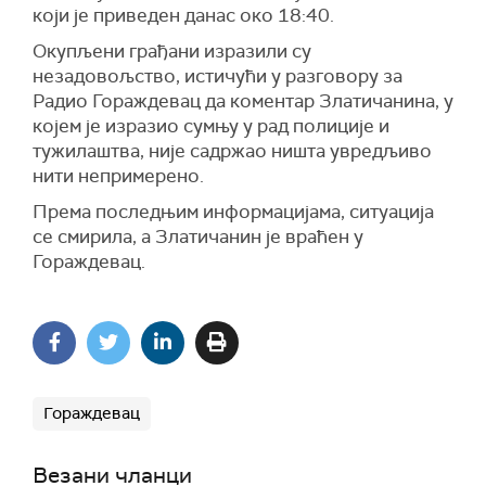
који је приведен данас око 18:40.
Окупљени грађани изразили су
незадовољство, истичући у разговору за
Радио Гораждевац да коментар Златичанина, у
којем је изразио сумњу у рад полиције и
тужилаштва, није садржао ништа увредљиво
нити непримерено.
Према последњим информацијама, ситуација
се смирила, а Златичанин је враћен у
Гораждевац.
Гораждевац
Везани чланци