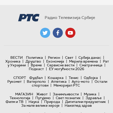
Радио Телевизија Србије
|
|
|
|
ВЕСТИ
Политика
Регион
Свет
Србија данас
|
|
|
|
Хроника
Друштво
Економија
Мерила времена
Рат
|
|
|
|
у Украјини
Време
Сервисне вести
Сматрачница
|
Подкаст
ЕУ могућности 2026
|
|
|
|
СПОРТ
Фудбал
Кошарка
Тенис
Одбојка
|
|
|
|
Рукомет
Ватерполо
Атлетика
Ауто-мото
Остали
|
спортови
Меморијал РТС
|
|
|
МАГАЗИН
Живот
Занимљивости
Музика
|
|
|
|
Технологијa
Путујемо
Свет познатих
Здравље
|
|
|
|
Филм и ТВ
Наука
Природа
Дигитални предузетник
|
За мале велике хероје
Наизглед здрав