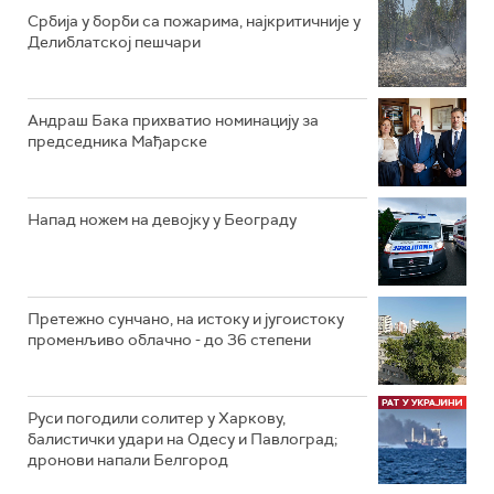
Србија у борби са пожарима, најкритичније у
Делиблатској пешчари
Андраш Бака прихватио номинацију за
председника Мађарске
Напад ножем на девојку у Београду
Претежно сунчано, на истоку и југоистоку
променљиво облачно - до 36 степени
Руси погодили солитер у Харкову,
балистички удари на Одесу и Павлоград;
дронови напали Белгород