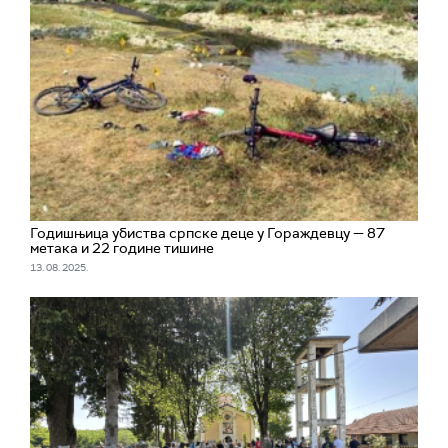
Годишњица убиства српске деце у Гораждевцу — 87
метака и 22 године тишине
13. 08. 2025.