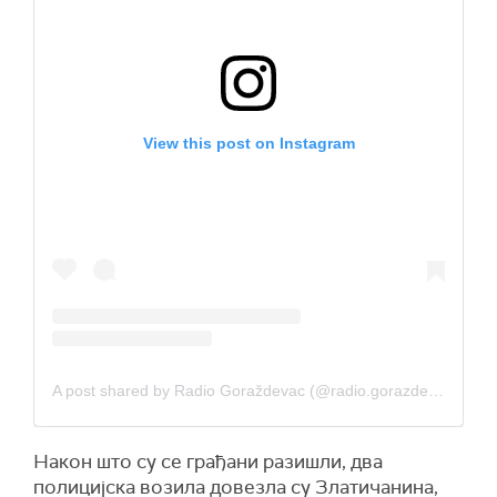
View this post on Instagram
A post shared by Radio Goraždevac (@radio.gorazdevac)
Након што су се грађани разишли, два
полицијска возила довезла су Златичанина,