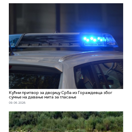
Кућни притвор за двојицу Срба из Гораждевца због
сумње на давање мита за гласање
09. 06. 2026.