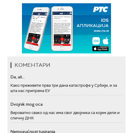
КОМЕНТАРИ
Da, ali...
Како преживети прва три дана катастрофе у Србији, и за
шта нас припрема ЕУ
Dvojnik mog oca
Вероватно свако од нас има свог двојника са којим дели и
сличну ДНК
Nemogućnost tusiranja