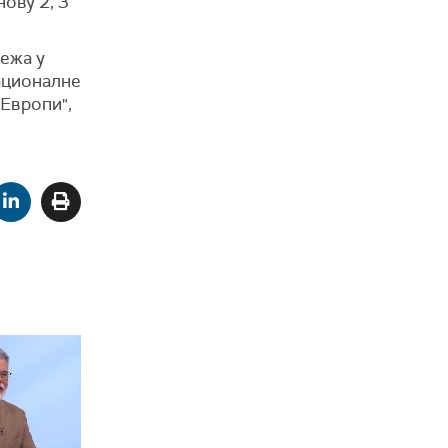
нову 2, 3
режа у
националне
 Европи",