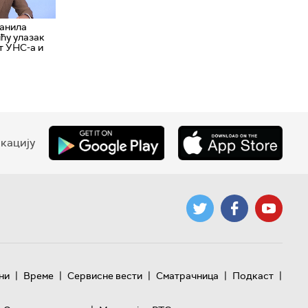
анила
ћу улазак
т УНС-а и
кацију
|
|
|
|
|
ни
Време
Сервисне вести
Сматрачница
Подкаст