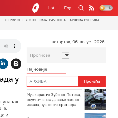
Lat
Eng
Е
СЕРВИСНЕ ВЕСТИ
СМАТРАЧНИЦА
АРХИВА РУБРИКА
четвртак, 06. август 2026.
Прогноза
Најновије
ада у
Мушкарац из Зубиног Потока,
осумњичен за давање лажног
а улазак
исказа, пуштен из притвора
је,
да и