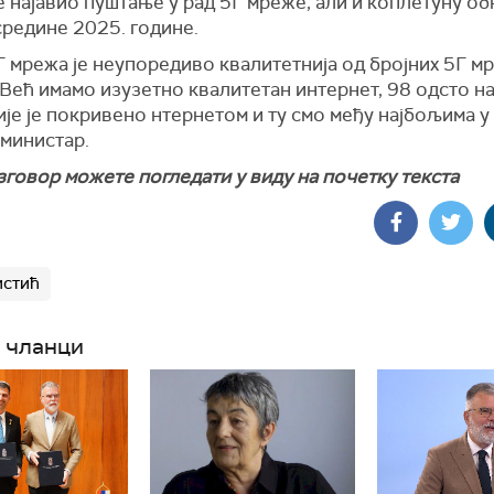
е најавио пуштање у рад 5Г мреже, али и коплетуну об
средине 2025. године.
 мрежа је неупоредиво квалитетнија од бројних 5Г м
 Већ имамо изузетно квалитетан интернет, 98 одсто 
је је покривено нтернетом и ту смо међу најбољима у
 министар.
говор можете погледати у виду на почетку текста
истић
 чланци