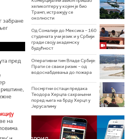
Комерцијални авион пришао
хеликоптеру у којем је био
Трамп, истражују се
околности
г забране
њег
Од Сомалије до Мексика – 160
студената учи језик и у Србији
гради своју академску
будућност
ута пред
Оперативни тим Владе Србије:
Прати се сваки ризик – од
водоснабдевања до пожара
е
ер
Посмртни остаци предака
Приштине,
Теодора Херцла сахрањени
јужне
поред њега на брду Херцл у
Јерусалиму
кцију
ве на
ловима.
ву′ и