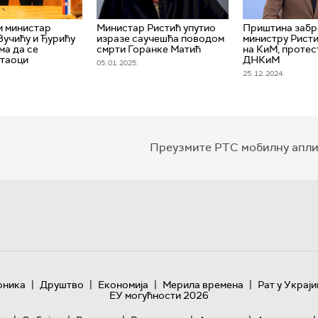
и министар
Министар Ристић упутио
Приштина забр
Вучићу и Ђурићу
изразе саучешћа поводом
министру Ристи
ма да се
смрти Горанке Матић
на КиМ, протес
 таоци
ДНКиМ
05. 01. 2025.
25. 12. 2024.
Преузмите РТС мобилну апли
|
|
|
|
оника
Друштво
Економија
Мерила времена
Рат у Украји
ЕУ могућности 2026