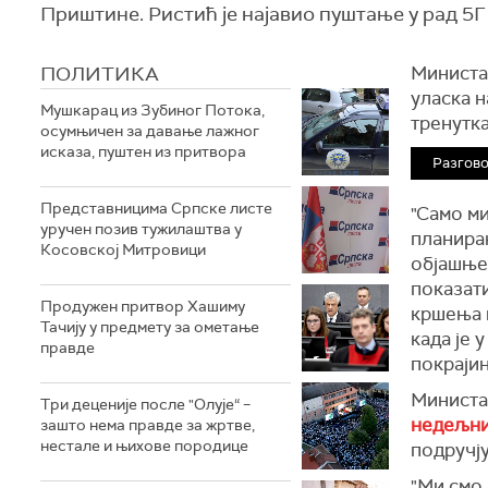
Приштине. Ристић је најавио пуштање у рад 5
ПОЛИТИКА
Министа
уласка н
Мушкарац из Зубиног Потока,
тренутка
осумњичен за давање лажног
исказа, пуштен из притвора
Разгово
Представницима Српске листе
"Само м
уручен позив тужилаштва у
планира
Косовској Митровици
објашњењ
показати
Продужен притвор Хашиму
кршења 
Тачију у предмету за ометање
када је 
правде
покрајин
Министа
Три деценије после "Олује“ –
недељни
зашто нема правде за жртве,
нестале и њихове породице
подручју
"Ми смо 