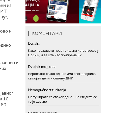
ени из
 ИТ
ну",
сово и
КОМЕНТАРИ
Da, ali...
едино
Како преживети прва три дана катастрофе у
Србији, и за шта нас припрема ЕУ
клавама и
Dvojnik mog oca
ких
Вероватно свако од нас има свог двојника
са којим дели и сличну ДНК
Nemogućnost tusiranja
 јавног
Не туширате се сваког дана – не стидите се,
а 16
то је здраво
 60