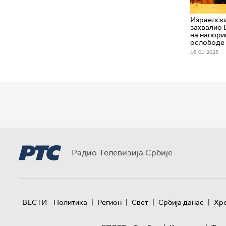
Израелск
захвалио 
на напори
ослободе
16. 01. 2025.
Радио Телевизија Србије
|
|
|
|
ВЕСТИ
Политика
Регион
Свет
Србија данас
Хр