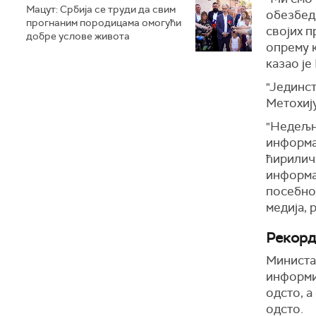
Мацут: Србија се труди да свим
обезбеди
прогнаним породицама омогући
својих п
добре услове живота
опрему к
казао је
"Јединст
Метохију
"Недељн
информат
ћирилич
информац
посебно
медија, 
Рекорд
Министар
информис
одсто, а
одсто.