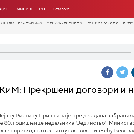
АДИО
ЕМИСИЈЕ
РТС
Остало
РУШТВО
ЕКОНОМИЈА
МЕРИЛА ВРЕМЕНА
РАТ У УКРАЈИНИ
ВРЕМ
 КиМ: Прекршени договори и н
јану Ристићу Приштина је пре два дана забранил
е 80. годишњице недељника "Јединство". Министар 
рекршен претходно постигнут договор између Београ