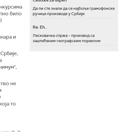
Cestitke za uspeh
онкурсима
Да ли сте знали да се најбоље грамофонске
упно било
ручице производе у Србији
0
Re: Eh...
Лесковачка спржа – производ са
инара и
заштићеним географским пореклом
Србије,
а
нимум",
ство не
и
у
која то