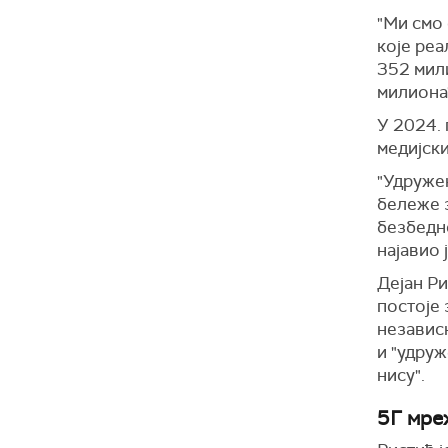
"Ми смо
које реа
352 мил
милиона"
У 2024.
медијски
"Удруже
бележе 
безбедно
најавио 
Дејан Ри
постоје
независн
и "удруж
нису".
5Г мре