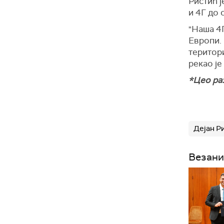
Ристић ј
и 4Г до 
"Наша 4Г
Европи.
територи
рекао је
*Цео раз
Дејан Р
Везани