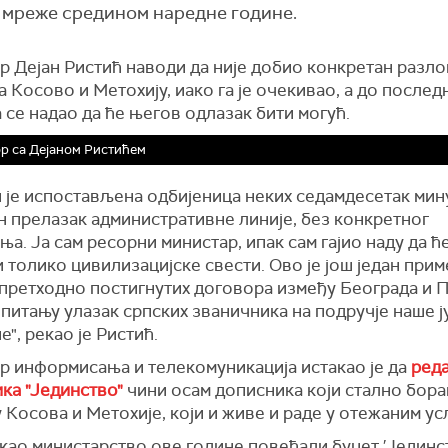
Г мреже средином наредне године.
р Дејан Ристић наводи да није добио конкретан разло
а Косово и Метохију, иако га је очекивао, а до послед
 се надао да ће његов одлазак бити могућ.
р са Дејаном Ристићем
и је испостављена одбијеница неких седамдесетак мин
н прелазак административне линије, без конкретног
а. Ја сам ресорни министар, ипак сам гајио наду да ћ
 толико цивилизацијске свести. Ово је још један прим
претходно постигнутих договора између Београда и 
у питању улазак српских званичника на подручје наше 
е", рекао је Ристић.
р информисања и телекомуникација истакао је да
реда
ка "Јединство"
чини осам дописника који стално бора
 Косова и Метохије, који и живе и раде у отежаним ус
као министарство ове године повећали буџет ′Јединст