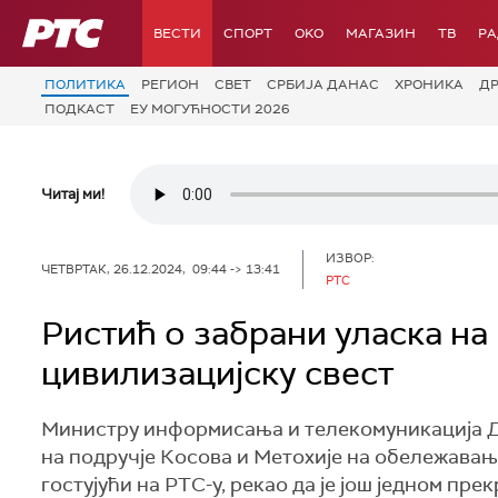
РТС
ВЕСТИ
СПОРТ
OKO
МАГАЗИН
ТВ
Р
ПОЛИТИКА
РЕГИОН
СВЕТ
СРБИЈА ДАНАС
ХРОНИКА
Д
ПОДКАСТ
ЕУ МОГУЋНОСТИ 2026
Читај ми!
ИЗВОР:
ЧЕТВРТАК, 26.12.2024, 09:44 -> 13:41
РТС
Ристић о забрани уласка на
цивилизацијску свест
Министру информисања и телекомуникација Де
на подручје Косова и Метохије на обележавањ
гостујући на РТС-у, рекао да је још једном п