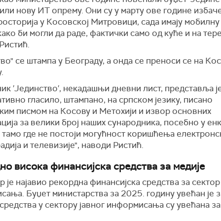
ли нову ИТ опрему. Они су у марту ове године избач
росторија у Косовској Митровици, сада имају мобилну
ако би могли да раде, фактички само од куће и на тере
 Ристић.
во" се штампа у Београду, а онда се преноси се на Ко
.
ик ′Јединство′, некадашњи дневни лист, представља ј
ивно гласило, штампано, на српском језику, писано
ким писмом на Косову и Метохији и извор основних
ија за велики број наших сународника, посебно у ен
 тамо где не постоји могућност коришћења електронс
радија и телевизије", наводи Ристић.
но висока финансијска средства за медије
 је најавио рекордна финансијска средства за сектор
ања. Буџет министарства за 2025. годину увећан је з
 средства у сектору јавног информисања су увећана за