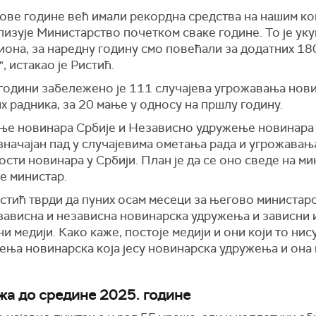
 ове године већ имали рекордна средства на нашим к
лизује Министарство почетком сваке године. То је ук
иона, за наредну годину смо повећали за додатних 18
, истакао је Ристић.
 години забележено је 111 случајева угрожавања нов
х радника, за 20 мање у односу на пршлу годину.
ње новинара Србије и Независно удружење новинара 
значајан пад у случајевима ометања рада и угрожавањ
сти новинара у Србији. План је да се оно сведе на ми
је министар.
стић тврди да пуних осам месеци за његово министар
 зависна и независна новинарска удружења и зависни 
и медији. Како каже, постоје медији и они који то нис
ења новинарска која јесу новинарска удружења и она 
жа до средине 2025. године