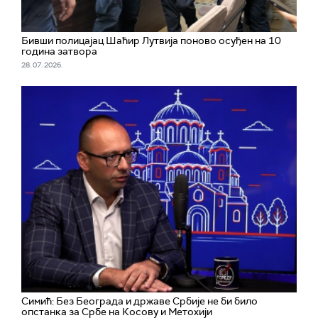
Бивши полицајац Шаћир Лутвија поново осуђен на 10
година затвора
28. 07. 2026.
Симић: Без Београда и државе Србије не би било
опстанка за Србе на Косову и Метохији