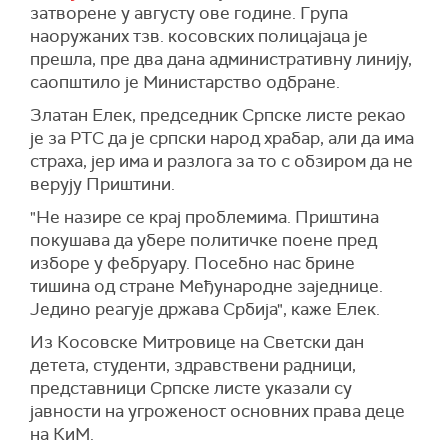
затворене у августу ове године. Група
наоружаних тзв. косовских полицајаца је
прешла, пре два дана административну линију,
саопштило је Министарство одбране.
Златан Елек, председник Српске листе
рекао
је за РТС да је српски народ храбар, али да има
страха, јер има и разлога за то с обзиром да не
верују Приштини.
"Не назире се крај проблемима. Приштина
покушава да убере политичке поене пред
изборе у фебруару. Посебно нас брине
тишина од стране Међународне заједнице.
Једино реагује држава Србија", каже Елек.
Из Косовске Митровице на Светски дан
детета, студенти, здравствени радници,
представници Српске листе указали су
јавности на угроженост основних права деце
на КиМ.