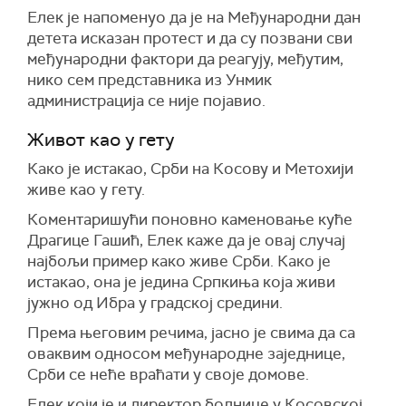
Елек је напоменуо да је на Међународни дан
детета исказан протест и да су позвани сви
међународни фактори да реагују, међутим,
нико сем представника из Унмик
администрација се није појавио.
Живот као у гету
Како је истакао, Срби на Косову и Метохији
живе као у гету.
Коментаришући поновно каменовање куће
Драгице Гашић, Елек каже да је овај случај
најбољи пример како живе Срби. Како је
истакао, она је једина Српкиња која живи
јужно од Ибра у градској средини.
Према његовим речима, јасно је свима да са
оваквим односом међународне заједнице,
Срби се неће враћати у своје домове.
Елек који је и директор болнице у Косовској