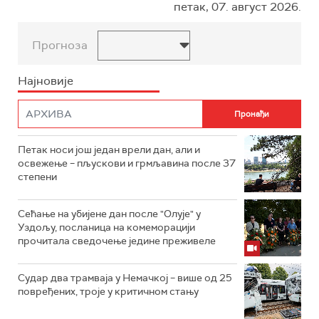
петак, 07. август 2026.
Прогноза
Најновије
Петак носи још један врели дан, али и
освежење – пљускови и грмљавина после 37
степени
Сећање на убијене дан после "Олује" у
Уздољу, посланица на комеморацији
прочитала сведочење једине преживеле
Судар два трамваја у Немачкој – више од 25
повређених, троје у критичном стању