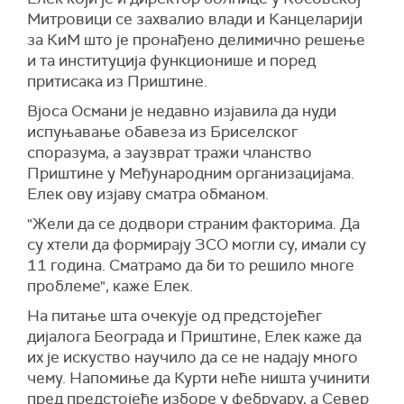
Митровици се захвалио влади и Канцеларији
за КиМ што је пронађено делимично решење
и та институција функционише и поред
притисака из Приштине.
Вјоса Османи је недавно изјавила да нуди
испуњавање обавеза из Бриселског
споразума, а заузврат тражи чланство
Приштине у Међународним организацијама.
Елек ову изјаву сматра обманом.
"Жели да се додвори страним факторима. Да
су хтели да формирају ЗСО могли су, имали су
11 година. Сматрамо да би то решило многе
проблеме", каже Елек.
На питање шта очекује од предстојећег
дијалога Београда и Приштине, Елек каже да
их је искуство научило да се не надају много
чему. Напомиње да Курти неће ништа учинити
пред предстојеће изборе у фебруару, а
Север