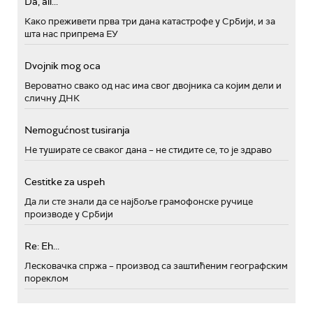
Da, ali...
Како преживети прва три дана катастрофе у Србији, и за
шта нас припрема ЕУ
Dvojnik mog oca
Вероватно свако од нас има свог двојника са којим дели и
сличну ДНК
Nemogućnost tusiranja
Не туширате се сваког дана – не стидите се, то је здраво
Cestitke za uspeh
Да ли сте знали да се најбоље грамофонске ручице
производе у Србији
Re: Eh...
Лесковачка спржа – производ са заштићеним географским
пореклом