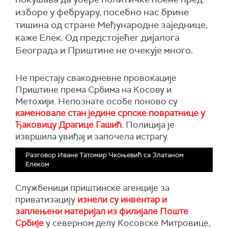
изборе у фебруару, посебно нас брине
тишина од стране Међународне заједнице,
каже Елек. Од предстојећег дијалога
Београда и Приштине не очекује много.
Не престају свакодневне провокације
Приштине према Србима на Косову и
Метохији. Непознате особе поново су
каменовале стан једине српске повратнице у
Ђаковицу Драгице Гашић
. Полиција је
извршила увиђај и започела истрагу.
Разговор Иване Татомир Чкоњевић са Златаном
Елеком
Службеници приштинске агенције за
приватизацију
изнели су инвентар и
заплењени материјал из филијале Поште
Србије
у северном делу Косовске Митровице,