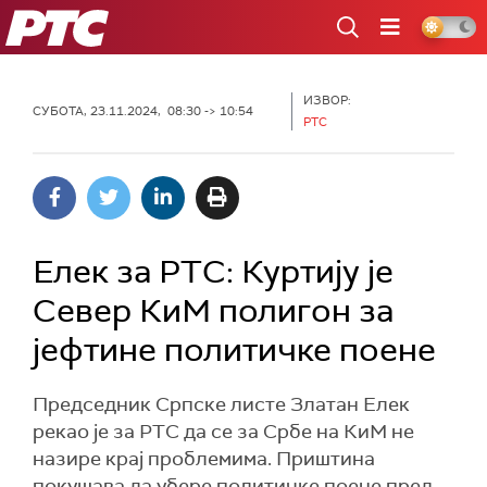
РТС
ИЗВОР:
СУБОТА, 23.11.2024, 08:30 -> 10:54
РТС
Елек за РТС: Куртију је
Север КиМ полигон за
јефтине политичке поене
Председник Српске листе Златан Елек
рекао је за РТС да се за Србе на КиМ не
назире крај проблемима. Приштина
покушава да убере политичке поене пред