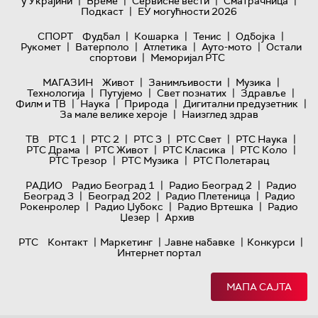
|
|
|
|
у Украјини
Време
Сервисне вести
Сматрачница
|
Подкаст
ЕУ могућности 2026
|
|
|
|
СПОРТ
Фудбал
Кошарка
Тенис
Одбојка
|
|
|
|
Рукомет
Ватерполо
Атлетика
Ауто-мото
Остали
|
спортови
Меморијал РТС
|
|
|
МАГАЗИН
Живот
Занимљивости
Музика
|
|
|
|
Технологијa
Путујемо
Свет познатих
Здравље
|
|
|
|
Филм и ТВ
Наука
Природа
Дигитални предузетник
|
За мале велике хероје
Наизглед здрав
|
|
|
|
|
ТВ
РТС 1
РТС 2
РТС 3
РТС Свет
РТС Наука
|
|
|
|
РТС Драма
РТС Живот
РТС Класика
РТС Коло
|
|
РТС Трезор
РТС Музика
РТС Полетарац
|
|
РАДИО
Радио Београд 1
Радио Београд 2
Радио
|
|
|
Београд 3
Београд 202
Радио Плетеница
Радио
|
|
|
Рокенролер
Радио Џубокс
Радио Вртешка
Радио
|
Џезер
Архив
|
|
|
|
РТС
Контакт
Маркетинг
Јавне набавке
Конкурси
Интернет портал
МАПА САЈТА