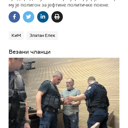
му је полигон за јефтине политичке поене.
КиМ
Златан Елек
Везани чланци