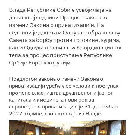
Влада Републике Србије усвојила је на
данашњој седници Предлог закона о
измени Закона о приватизацији. На
седници је донета и Одлука о образовању
Савета за борбу против трговине људима,
као и Одлука о оснивању Координационог
тела за процес приступања Републике
Србије Европској унији.
Предлог
ом
закона о измени Закона о
приватизацији уређују
се
услови и поступак
промене власништва друштвеног и јавног
капитала и имовине, а нови рок за
спровођење приватизације је 31. децембар
2027. године,
саопштено је из Владе.