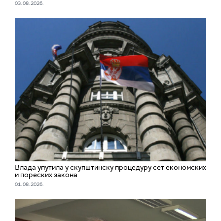
03. 08. 2026.
Влада упутила у скупштинску процедуру сет економских
и пореских закона
01. 08. 2026.