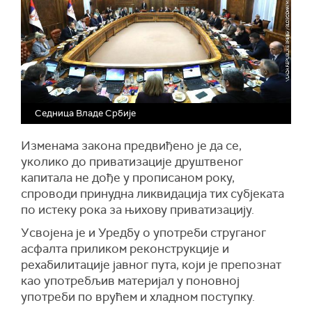
Седница Владе Србије
Изменама закона предвиђено је да
се
,
уколико до приватизације друштвеног
капитала не дође у прописаном року,
спроводи принудна ликвидација тих субјеката
по истеку рока за њихову приватизацију.
У
свој
ена
је
и Уредбу о употреби струганог
асфалта приликом реконструкције и
рехабилитације јавног пута, који је препознат
као употребљив материјал у поновној
употреби по врућем и хладном поступку.