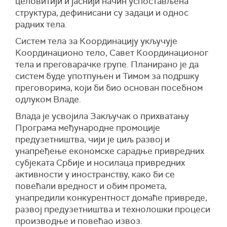
целовитији и јаснији начин успостављена
структура, дефинисани су задаци и однос
радних тела.
Систем тела за Координацију укључује
Координационо тело, Савет Координационог
тела и преговарачке групе. Планирано је да
систем буде употпуњен и Тимом за подршку
преговорима, који би био основан посебном
одлуком Владе.
Влада је усвојила Закључак о прихватању
Програма међународне промоције
предузетништва, чији је циљ развој и
унапређење економске сарадње привредних
субјеката Србије и носилаца привредних
активности у иностранству, како би се
повећали вредност и обим промета,
унапредили конкурентност домаће привреде,
развој предузетништва и технолошки процеси
производње и повећао извоз.