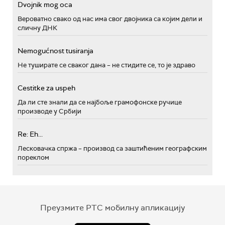
Dvojnik mog oca
Вероватно свако од нас има свог двојника са којим дели и
сличну ДНК
Nemogućnost tusiranja
Не туширате се сваког дана – не стидите се, то је здраво
Cestitke za uspeh
Да ли сте знали да се најбоље грамофонске ручице
производе у Србији
Re: Eh...
Лесковачка спржа – производ са заштићеним географским
пореклом
Преузмите РТС мобилну апликацију