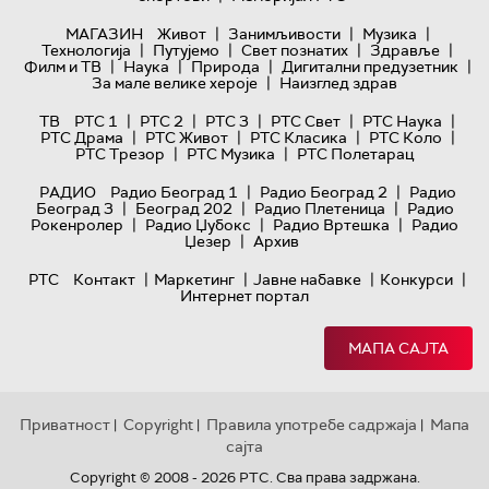
|
|
|
МАГАЗИН
Живот
Занимљивости
Музика
|
|
|
|
Технологијa
Путујемо
Свет познатих
Здравље
|
|
|
|
Филм и ТВ
Наука
Природа
Дигитални предузетник
|
За мале велике хероје
Наизглед здрав
|
|
|
|
|
ТВ
РТС 1
РТС 2
РТС 3
РТС Свет
РТС Наука
|
|
|
|
РТС Драма
РТС Живот
РТС Класика
РТС Коло
|
|
РТС Трезор
РТС Музика
РТС Полетарац
|
|
РАДИО
Радио Београд 1
Радио Београд 2
Радио
|
|
|
Београд 3
Београд 202
Радио Плетеница
Радио
|
|
|
Рокенролер
Радио Џубокс
Радио Вртешка
Радио
|
Џезер
Архив
|
|
|
|
РТС
Контакт
Маркетинг
Јавне набавке
Конкурси
Интернет портал
МАПА САЈТА
Приватност
Copyright
Правила употребе садржаја
Мапа
|
|
|
сајта
Copyright © 2008 - 2026 РТС. Сва права задржана.