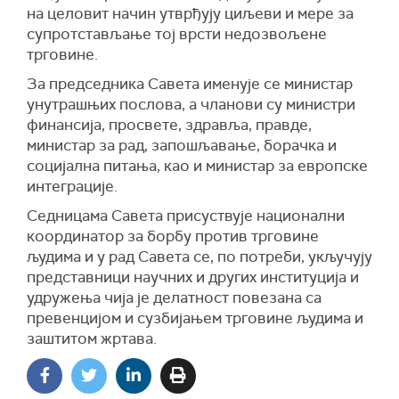
на целовит начин утврђују циљеви и мере за
супротстављање тој врсти недозвољене
трговине.
За председника Савета именује се министар
унутрашњих послова, а чланови су министри
финансија, просвете, здравља, правде,
министар за рад, запошљавање, борачка и
социјална питања, као и министар за европске
интеграције.
Седницама Савета присуствује национални
координатор за борбу против трговине
људима и у рад Савета се, по потреби, укључују
представници научних и других институција и
удружења чија је делатност повезана са
превенцијом и сузбијањем трговине људима и
заштитом жртава.