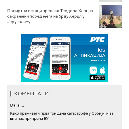
Посмртни остаци предака Теодора Херцла
сахрањени поред њега на брду Херцл у
Јерусалиму
КОМЕНТАРИ
Da, ali...
Како преживети прва три дана катастрофе у Србији, и за
шта нас припрема ЕУ