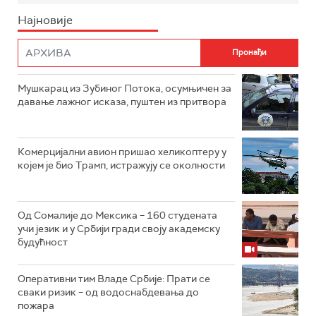
Најновије
Мушкарац из Зубиног Потока, осумњичен за
давање лажног исказа, пуштен из притвора
Комерцијални авион пришао хеликоптеру у
којем је био Трамп, истражују се околности
Од Сомалије до Мексика – 160 студената
учи језик и у Србији гради своју академску
будућност
Оперативни тим Владе Србије: Прати се
сваки ризик – од водоснабдевања до
пожара