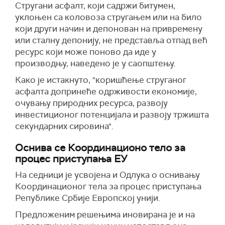
Стругани асфалт, који садржи битумен,
уклоњен са коловоза стругањем или на било
који други начин и депонован на привремену
или сталну депонију, не представља отпад већ
ресурс који може поново да иде у
производњу,
наведено је у саопштењу.
Како је истакнуто, "к
оришћење струганог
асфалта допринеће одрживости економије,
очувању природних ресурса, развоју
инвестиционог потенцијала и развоју тржишта
секундарних сировина".
Оснива се Координационо тело за
процес приступања ЕУ
На седници је усвојена
и
Одлука о оснивању
Координационог тела за процес приступања
Републике Србије Европској унији.
Предложеним решењима иновирана је и на