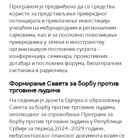
Програмом је предвиђено да се средства
користе за представљање привредног
потенцијала и привлачење инвестиција
учешћем на међународним и регионалним
сајмовима, као и за пословно повезивање
привредника у земљи и иностранству
организацијом пословних сусрета –
конференција, семинара, промотивних
догађаја и пословних форума, билатералних
састанака и радионица.
Формирање Савета за борбу против
трговине људима
На седници је донета Одлука о образовању
Савета за борбу против трговине људима,
неопходног за спровођење Програма за
борбу против трговине људима у Републици
Србији за период 2024–2029 године,
међусекторског планског документа којим се