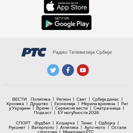
Радио Телевизија Србије
|
|
|
|
ВЕСТИ
Политика
Регион
Свет
Србија данас
|
|
|
|
Хроника
Друштво
Економија
Мерила времена
Рат
|
|
|
|
у Украјини
Време
Сервисне вести
Сматрачница
|
Подкаст
ЕУ могућности 2026
|
|
|
|
СПОРТ
Фудбал
Кошарка
Тенис
Одбојка
|
|
|
|
Рукомет
Ватерполо
Атлетика
Ауто-мото
Остали
|
спортови
Меморијал РТС