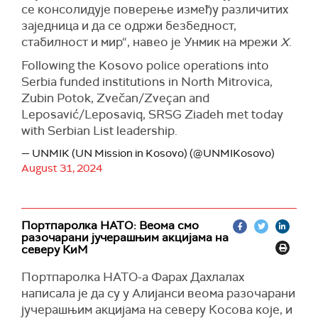
се консолидује поверење између различитих
заједница и да се одржи безбедност,
стабилност и мир“, навео је Унмик на мрежи
X
.
Following the Kosovo police operations into
Serbia funded institutions in North Mitrovica,
Zubin Potok, Zvečan/Zveçan and
Leposavić/Leposaviq, SRSG Ziadeh met today
with Serbian List leadership.
— UNMIK (UN Mission in Kosovo) (@UNMIKosovo)
August 31, 2024
Портпаролка НАТО: Веома смо
разочарани јучерашњим акцијама на
северу КиМ
Портпаролка НАТО-а
Фарах Дахлалах
написала је да су у Aлијанси в
еома разочаран
и
јучерашњим акцијама на северу Косова које, и