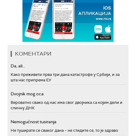
КОМЕНТАРИ
Da, ali...
Како преживети прва три дана катастрофе у Србији, и за
шта нас припрема ЕУ
Dvojnik mog oca
Вероватно свако од нас има свог двојника са којим дели и
сличну ДНК
Nemogućnost tusiranja
Не туширате се сваког дана – не стидите се, то је здраво