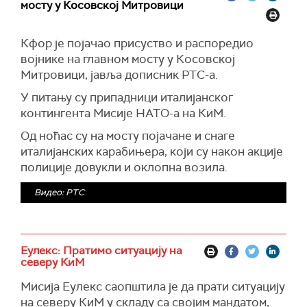
Напад на Институт није само физички упад,
мосту у Косовској Митровици
већ и директан удар на српско културно
наслеђе и мултикултурални суживот, порука је
Кфор је појачао присуство и распоредио
колектива Института за српску културу
војнике на главном мосту у Косовској
Приштина - Лепосавић.
Митровици, јавља дописник РТС-а.
"Зато апелујемо на међународну заједницу да
У питању су припадници италијанског
осуди овај срамни чин и предузме све
контингента Мисије НАТО-а на КиМ.
неопходне мере како би се заштитила ова
Од ноћас су на мосту појачане и снаге
важна институција и омогућио наставак њеног
италијанских карабињера, који су након акције
рада. Такође, позивамо све људе добре воље
полиције довукли и оклопна возила.
да се уједине у одбрани културе и
толеранције, јер само заједно можемо да
Видео: РТС
изградимо бољу будућност за све", закључује
се у саопштењу.
Еулекс: Пратимо ситуацију на
северу КиМ
Мисија Еулекс саопштила је да прати ситуацију
на северу КиМ у складу са својим мандатом,