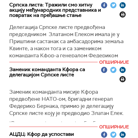
Српска листа: Тражили смо хитну
акцију међународних представника и
повратак на пређашње стање
Делегација Српске листе предвођена
председником Златаном Елеком имала је у
Приштини састанак са амбасадорима земаља
Квинте, а након тога и са замеником
команданта
Кфор-а
генералом Федериком
Бернаком, као и са шефицом УНМИК Каролин
ОПШИРНИЈЕ
Зијаде.
Заменик команданта Кфора са
делегацијом Српске листе
Представници Српске листе су указали на
потребну хитне акције међународних
Заменик команданта мисије Кфора
представника, повратак на пређашње стање и
предвођене НАТО-ом, бригадни генерал
спречавање нових једностраних потеза у
Федерико Бернака, примио је делегацију
режији Аљбина Куртија којима се протерују
Српск
е
лист
е коју је предводио Златан Елек
.
Срби са Косова и Метохије.
"Разговарано је о
најновијим безбедносним
Захтевали смо веће присуство снага
Кфор-а
ОПШИРНИЈЕ
дешавањима, укључујући и север Косова.
на северу Косова и Метохије и заштиту
АЦДЦ: Кфор да успостави
Генерал Бернака је саслушао забринутост коју