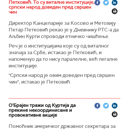
Петковић: То су виталне институције,
или посету немачког канцелара и многих
српски народ доведен пред свршен
— Марко Ђурић (@markodjuric)
August 31, 2024
других), све очајнији и изолованији
чин
етнонационалистички режим Аљбина Куртија
Директор Канцеларије за Косово и Метохију
прибегава насиљу и дестабилизацији да би
Петар Петковић рекао је у
Дневнику
РТС-а да
привукао пажњу на себе као онога који квари
Аљбин Курти спроводи етничко чишћење.
регионалне и глобалне односе", написао је
шеф српске дипломатије на платформи Икс.
Реч је о институцијама које су од виталног
значаја за Србе, истакао је Петковић, и
Ђурић је навео да би "детињасте нападе беса"
напоменуо да то нису паралелне, већ легалне
Куртијевог режима требало казнити, а не
институције.
удовољавати им.
"Српски народ је овим доведен пред свршен
"Једностране акције на северу Косова*
чин", истакао је Петковић.
претња су стабилности и требало би их
санкционисати", истакао је министар спољних
послова.
О'Брајен тражи од Куртија да
прекине некоординисане и
провокативне акције
Помоћник америчког државног секретара за