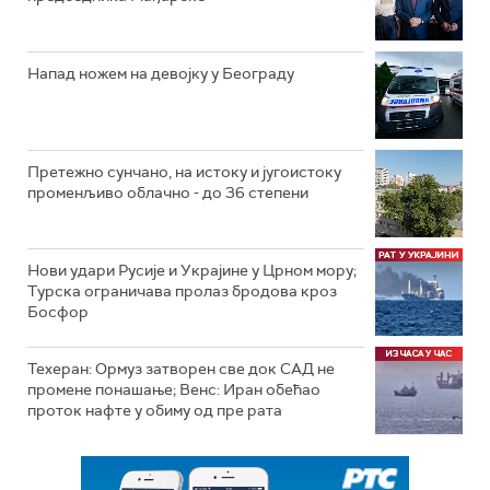
Напад ножем на девојку у Београду
Претежно сунчано, на истоку и југоистоку
променљиво облачно - до 36 степени
Нови удари Русије и Украјине у Црном мору;
Турска ограничава пролаз бродова кроз
Босфор
Техеран: Ормуз затворен све док САД не
промене понашање; Венс: Иран обећао
проток нафте у обиму од пре рата