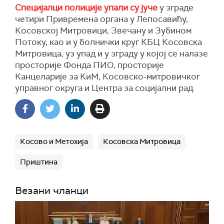
Специјалци полиције упали су јуче
у зграде
четири Привремена органа у Лепосавићу,
Косовској Митровици, Звечану и Зубином
Потоку, као и у болнички круг КБЦ Косовска
Митровица, уз упад и у зграду у којој се налазе
просторије Фонда ПИО, просторије
Канцеларије за КиМ, Косовско-митровичког
управног округа и Центра за социјални рад.
Косово и Метохија
Косовска Митровица
Приштина
Везани чланци