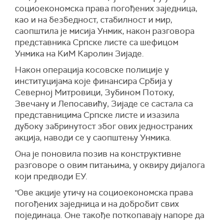
социоекономска права погођених заједница,
као и на безбедност, стабилност и мир,
саопштила је мисија Унмик, након разговора
представника Српске листе са шефицом
Унмика на КиМ Каролин Зијаде.
Након операција косовске полиције у
институцијама које финансира Србија у
Северној Митровици, Зубином Потоку,
Звечану и
Лепосави
ћ
у
, Зијаде се састала са
представницима Српске листе и изазила
дубоку забринутост због ових једностраних
акција, наводи се у саопштењу Унмика.
Она је поновила позив на конструктивне
разговоре о овим питањима, у оквиру дијалога
који предводи ЕУ.
''Ове акције утичу на социоекономска права
погођених заједница и на добробит свих
појединаца. Оне такође поткопавају напоре да