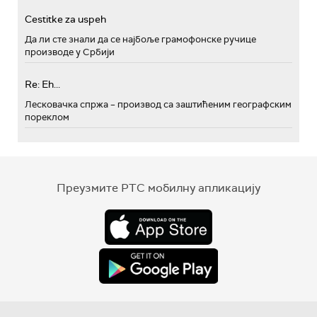
Cestitke za uspeh
Да ли сте знали да се најбоље грамофонске ручице
производе у Србији
Re: Eh...
Лесковачка спржа – производ са заштићеним географским
пореклом
Преузмите РТС мобилну апликацију