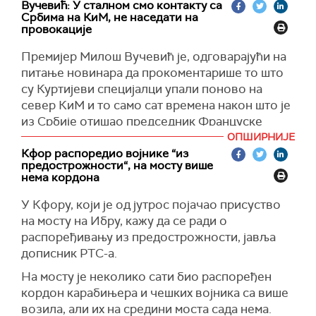
Вучевић: У сталном смо контакту са
"Овај чин представља грубо кршење основних
Србима на КиМ, не наседати на
људских права и напад на безбедност и
провокације
сигурност пацијената, здравствених радника и
Премијер Милош Вучевић је, одговарајући на
целокупне заједнице. Упад у болницу, која би
питање новинара да прокоментарише то што
требало да буде хумано место мира и помоћи,
су Куртијеви специјалци упали поново на
не може се оправдати никаквим политичким
север КиМ и то само сат времена након што је
или безбедносним разлозима", рекла је
из Србије отишао председник Француске
Радојевић Шкодрићева.
Емануел Макрон, рекао да је то вероватно био
ОПШИРНИЈЕ
Ово насиље, како је оценила, додатно
временски план Куртијевог режима.
Кфор распоредио војнике “из
продубљује већ постојеће тензије и изазива
предострожности“, на мосту више
"Ситуација је готово неодржива. Ми не смемо
нема кордона
додатни страх међу становништвом.
да наседемо на провокације, не смемо да
У Кфору, који је од јутрос појачао присуство
"Апелујем на међународну заједницу и све
уведемо Србију у рат. Куртијев циљ јесте да
на мосту на Ибру, кажу да се ради о
релевантне институције да одмах осуде овај
наши живци буду потпуно истрошени,
распоређивању из предострожности, јавља
инцидент и предузму неопходне кораке како
истањени, да дође до исхитрене реакције наше
дописник РТС-а.
би се спречило понављање оваквих акција.
државе и да наравно одемо у правцу у којем
Мир и стабилност на овим просторима могу се
не желимо да идемо и не треба да идемо, то су
На мосту је неколико сати био распоређен
постићи само кроз дијалог, поштовање
сукоби, ратови", истакао је Вучевић након
кордон карабињера и чешких војника са више
људских права и заштиту свих грађана, без
обраћања на централном годишњем окупљању
возила, али их на средини моста сада нема.