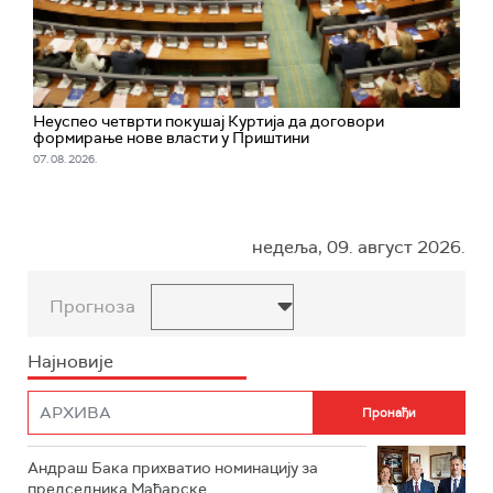
Неуспео четврти покушај Куртија да договори
формирање нове власти у Приштини
07. 08. 2026.
недеља, 09. август 2026.
Прогноза
Најновије
Андраш Бака прихватио номинацију за
председника Мађарске