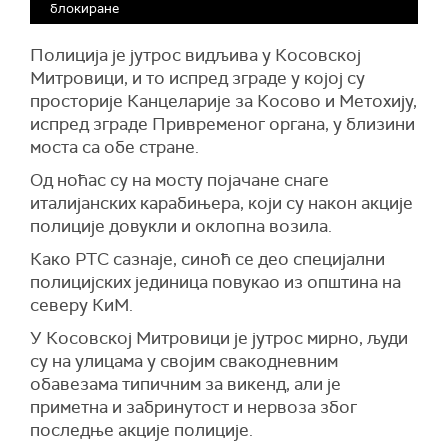
блокиране
се консултују и координишу с међународном
заједницом" и да "обуставе некоординисане
Полиција је јутрос видљива у Косовској
акције које негативно утичу на партнерство"
Митровици, и то испред зграде у којој су
САД и привремених институција у Приштини.
просторије Канцеларије за Косово и Метохију,
испред зграде Привременог органа, у близини
моста са обе стране.
Од ноћас су на мосту појачане снаге
италијанских карабињера, који су након акције
полиције довукли и оклопна возила.
Како РТС сазнаје, синоћ
се део специјални
полицијских јединица повукао из општина на
северу КиМ.
У Косовској Митровици је јутрос мирно, људи
су на улицама у својим свакодневним
обавезама типичним за викенд, али је
приметна и забринутост и нервоза због
последње акције полиције.