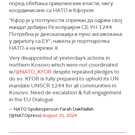
поред обећања приштинских власти, нису
координисане са
НАТО и Кфором.
"
Кфор је у потпуности спреман да одржи свој
мандат
добијен Резолуцијом СБ
УН
1
244.
Потребна је деескалација и пуно ангажовање
у дијалогу са ЕУ",
навела је портпаролка
НАТО-а на мрежи
X
.
Very disappointed at yesterday's actions in
northern Kosovo which were not coordinated
w/
@NATO_KFOR
despite repeated pledges to
do so. KFOR is fully prepared to uphold its UN
mandate UNSCR 1244 for all communities in
Kosovo. Need de-escalation & full engagement
in the EU Dialogue
— NATO Spokesperson Farah Dakhlallah
(@NATOpress)
August 31, 2024