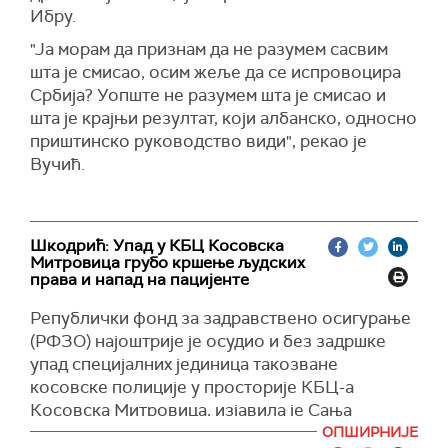
акције режима у Приштини.
слободу
кретања, у сваком тренутку и
Ибру.
У супротном,
како кажу,
наставак насилног
непристрасно", наводи се у саопштењу.
Представници Квинте су поновили став изнет
понашања косовских институција довешће до
"Ја морам да признам да не разумем сасвим
у свом синоћњем саопштењу, да ни на који
К
фор
је трећи безбедносни одговор, после
несагледивих последица по живот Срба у
шта је смисао, осим жеље да се испровоцира
начин нису подржали јучерашњу једнострану
Косовске полиције и мисије владавине права
општинама са српском већином и већ
Србија? Уопште не разумем шта је смисао и
акцију косовских институција. Да су те акције
ЕУ (
Е
улекс
), са којима ради у блиској сарадњи,
нарушени статус мултиетничког Косова.
шта је крајњи резултат, који албанско, односно
спроведене без координације са њима, те да
наводи се у саопштењу Кфора
.
приштинско руководство види", рекао је
очекују да се сва питања решавају кроз
Вучић.
дијалог којим управља Европска унија.
Поновили су да су због једностраних акција
Косову уведене и одговарајуће мере које су и
даље на снази.
Шкодрић: Упад у КБЦ Косовска
Митровица грубо кршење људских
права и напад на пацијенте
Републички фонд за задравствено осигурање
(РФЗО) најоштрије је осудио и без задршке
упад специјалних јединица такозване
косовске полиције у просторије КБЦ-а
Косовска Митровица, изјавила је Сања
Радојевић Шкодрић, директорка РФЗО.
ОПШИРНИЈЕ