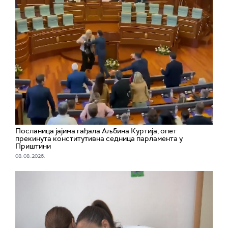
Посланица јајима гађала Аљбина Куртија, опет
прекинута конститутивна седница парламента у
Приштини
08. 08. 2026.