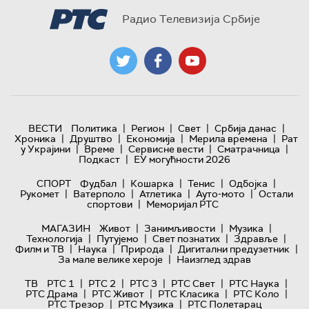
Радио Телевизија Србије
|
|
|
|
ВЕСТИ
Политика
Регион
Свет
Србија данас
|
|
|
|
Хроника
Друштво
Економија
Мерила времена
Рат
|
|
|
|
у Украјини
Време
Сервисне вести
Сматрачница
|
Подкаст
ЕУ могућности 2026
|
|
|
|
СПОРТ
Фудбал
Кошарка
Тенис
Одбојка
|
|
|
|
Рукомет
Ватерполо
Атлетика
Ауто-мото
Остали
|
спортови
Меморијал РТС
|
|
|
МАГАЗИН
Живот
Занимљивости
Музика
|
|
|
|
Технологијa
Путујемо
Свет познатих
Здравље
|
|
|
|
Филм и ТВ
Наука
Природа
Дигитални предузетник
|
За мале велике хероје
Наизглед здрав
|
|
|
|
|
ТВ
РТС 1
РТС 2
РТС 3
РТС Свет
РТС Наука
|
|
|
|
РТС Драма
РТС Живот
РТС Класика
РТС Коло
|
|
РТС Трезор
РТС Музика
РТС Полетарац