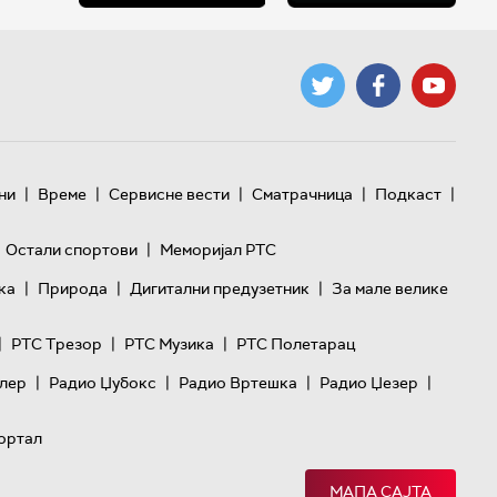
|
|
|
|
|
ни
Време
Сервисне вести
Сматрачница
Подкаст
|
Остали спортови
Меморијал РТС
|
|
|
ка
Природа
Дигитални предузетник
За мале велике
|
|
|
РТС Трезор
РТС Музика
РТС Полетарац
|
|
|
|
лер
Радио Џубокс
Радио Вртешка
Радио Џезер
ортал
МАПА САЈТА