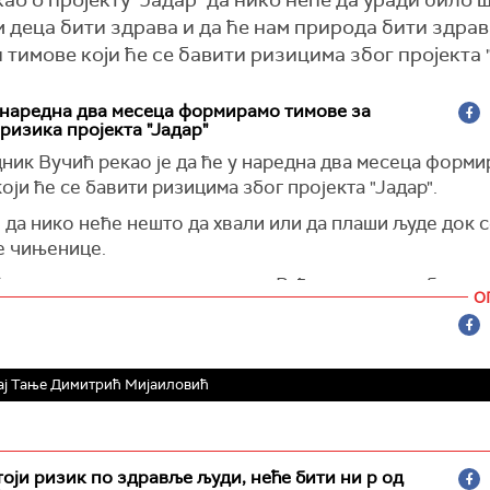
као о пројекту "Јадар" да нико неће да уради било 
м деца бити здрава и да ће нам природа бити здрав
тимове који ће се бавити ризицима због пројекта "
 наредна два месеца формирамо тимове за
ризика пројекта "Јадар"
ник Вучић рекао је да ће у наредна два месеца форми
оји ће се бавити ризицима због пројекта "Јадар".
 да нико неће нешто да хвали или да плаши људе док с
е чињенице.
буде радио рудник, општине из Рађевине имале би виш
О
 веће буџете, а и држава би имала користи", навео је В
 како је рекао, џаба нам све паре ако ће да се затруј
.
ај Тање Димитрић Мијаиловић
тоји ризик по здравље људи, неће бити ни р од