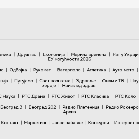
|
|
|
|
оника
Друштво
Економија
Мерила времена
Рат у Украји
ЕУ могућности 2026
|
|
|
|
|
|
ис
Одбојка
Рукомет
Ватерполо
Атлетика
Ауто-мото
|
|
|
|
|
гијa
Путујемо
Свет познатих
Здравље
Филм и ТВ
Нау
|
хероје
Наизглед здрав
|
|
|
|
С Наука
РТС Драма
РТС Живот
РТС Класика
РТС Коло
|
|
|
 Београд 3
Београд 202
Радио Плетеница
Радио Рокенро
Архив
|
|
|
|
Контакт
Маркетинг
Јавне набавке
Конкурси
Интернет п