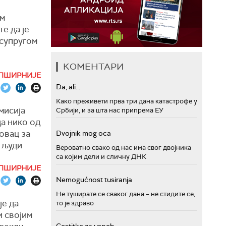
ем
те да је
 супругом
КОМЕНТАРИ
рства
ПШИРНИЈЕ
Da, ali...
 испитао
Како преживети прва три дана катастрофе у
мисија
Србији, и за шта нас припрема ЕУ
да нико од
огућност
овац за
Dvojnik mog oca
 људи од
а људи
какав
Вероватно свако од нас има свог двојника
са којим дели и сличну ДНК
а таквим
ПШИРНИЈЕ
од
 и на
Nemogućnost tusiranja
Не туширате се сваког дана – не стидите се,
је да
то је здраво
и својим