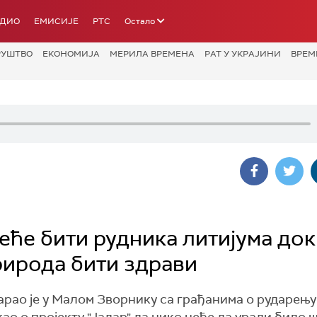
АДИО
ЕМИСИЈЕ
РТС
Остало
РУШТВО
ЕКОНОМИЈА
МЕРИЛА ВРЕМЕНА
РАТ У УКРАЈИНИ
ВРЕМ
ће бити рудника литијума док
рирода бити здрави
рао је у Малом Зворнику са грађанима о рударењу