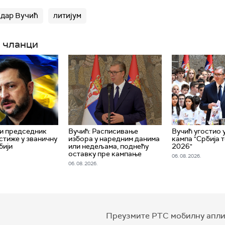
ормних количина емитовања угљен-диоксида, навела је
дар Вучић
литијум
роблем супорна киселина "о којој нећу (да говорим) је
 речено". "Причам као хемичар животне средине. Са
 чланци
вања, пробне бушотине су направиле огромну штету. 
 проблеми настати ако дође до експлоатације литијум
акључила је.
и председник
Вучић: Расписивање
Вучић угостио 
стиже у званичну
избора у наредним данима
кампа "Србија 
бији
или недељама, поднећу
2026"
оставку пре кампање
06. 08. 2026.
06. 08. 2026.
Преузмите РТС мобилну апли