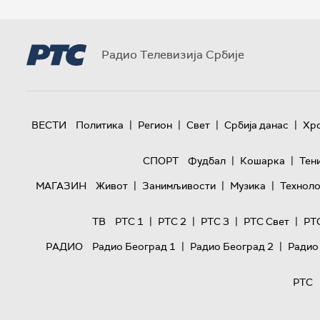
Радио Телевизија Србије
|
|
|
|
ВЕСТИ
Политика
Регион
Свет
Србија данас
Хр
|
|
СПОРТ
Фудбал
Кошарка
Тен
|
|
|
МАГАЗИН
Живот
Занимљивости
Музика
Техноло
|
|
|
|
ТВ
РТС 1
РТС 2
РТС 3
РТС Свет
РТ
|
|
РАДИО
Радио Београд 1
Радио Београд 2
Радио
РТС