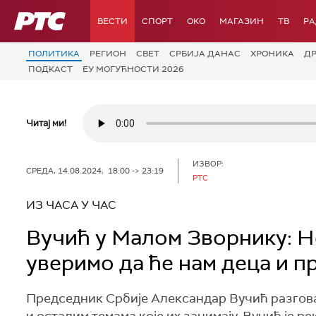
РТС
ВЕСТИ
СПОРТ
OKO
МАГАЗИН
ТВ
Р
ПОЛИТИКА
РЕГИОН
СВЕТ
СРБИЈА ДАНАС
ХРОНИКА
Д
ПОДКАСТ
ЕУ МОГУЋНОСТИ 2026
Читај ми!
ИЗВОР:
СРЕДА, 14.08.2024, 18:00 -> 23:19
РТС
ИЗ ЧАСА У ЧАС
Вучић у Малом Зворнику: Не
уверимо да ће нам деца и п
Председник Србије Александар Вучић разгова