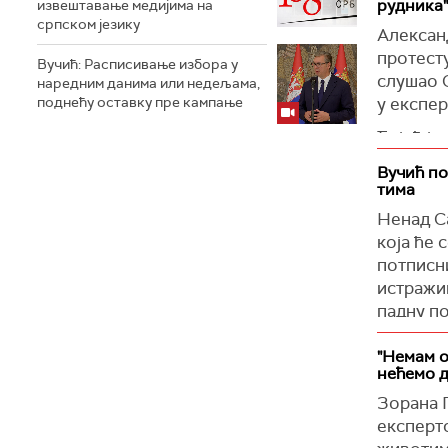
рудника"
извештавање медијима на
српском језику
Александ
протесту
Вучић: Расписивање избора у
слушао С
наредним данима или недељама,
поднећу оставку пре кампање
у експер
Ђајић је
здравља 
Вучић по
тима
Председн
да ли по
Ненад Са
која ће 
"Ако тим
потписни
по угрож
истражив
изузетно
падну по
ризик и
стварима
Председн
"Немам о
пресудно
људе кој
нећемо д
Вучић је
Зорана П
експерт
експертс