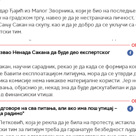
ар Ђајић из Малог Зворника, који је био на последњ
 на градском тргу, навео је да је нестраначка личност, 
ању Сакан на скупу, као и да је добро да се укључи са
тски тим.
 питао да ли ће се копати ако експертски тим Министа
О
каже да постоји 0,01 одсто ризик по здравље људи.
звао Ненада Сакана да буде део експертског
ик је одговорио да је тај тим оформљен управо да би
стоји опасност по здравље људи.
кан, научни сарадник, рекао је да када се формира ко
се бавити експлоатацијом литијума, мора да се утврди 
 Министарства здравља каже да постоји било каква м
ка комисије нема никакве материјалне користи. Јер н
авање здравља људи – неће би ни р од рудника. То су
ања, објаснио је, некад зна да буде дискутабилан и д
г ауторитета. Ако један од њих каже да постоји било 
д финансијски утицај.
ли било ко други по научно утемељеним чињеницама, с
О
 нећемо се играти. То је тачка број један. Здравље је 
ик Вучић је одговорио да би то требало да се односи
дговоре на сва питања, али ако има лош утицај –
г значаја, тачка", нагласио је Вучић.
и говоре на протестима.
а радимо"
 позвао и супруга Сање Сакан, Ненада, да учествује у
етковић, која је рекла да је била на протесту, истакла 
ском тиму.
ки тим за литијум треба да гаранатује безбедност људ