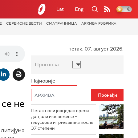
Lat
Eng
Е
СЕРВИСНЕ ВЕСТИ
СМАТРАЧНИЦА
АРХИВА РУБРИКА
петак, 07. август 2026.
Прогноза
Најновије
 се не
Петак носи још један врели
дан, али и освежење –
пљускови и грмљавина после
37 степени
 литијума