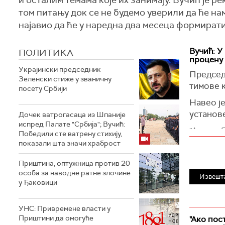
и осталим темама које их занимају. Вучић је ре
том питању док се не будемо уверили да ће на
најавио да ће у наредна два месеца формирати 
Вучић: У
ПОЛИТИКА
процену 
Украјински председник
Председ
Зеленски стиже у званичну
тимове к
посету Србији
Навео је
установ
Дочек ватрогасаца из Шпаније
испред Палате "Србија"; Вучић:
"Ако се 
Победили сте ватрену стихију,
три пута
показали шта значи храброст
Међутим,
Приштина, оптужница против 20
средина
особа за наводне ратне злочине
Извешт
у Ђаковици
УНС: Привремене власти у
Приштини да омогуће
"Ако пос