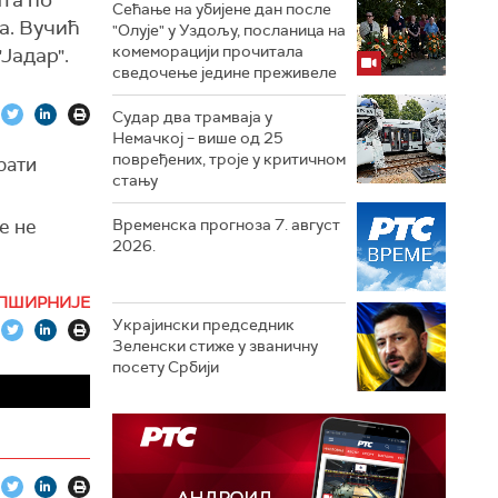
шта по
Сећање на убијене дан после
а. Вучић
"Олује" у Уздољу, посланица на
комеморацији прочитала
Јадар".
сведочење једине преживеле
Судар два трамваја у
Немачкој – више од 25
повређених, троје у критичном
рати
стању
е не
Временска прогноза 7. август
2026.
е него
ПШИРНИЈЕ
учић.
Украјински председник
Зеленски стиже у званичну
е животна
посету Србији