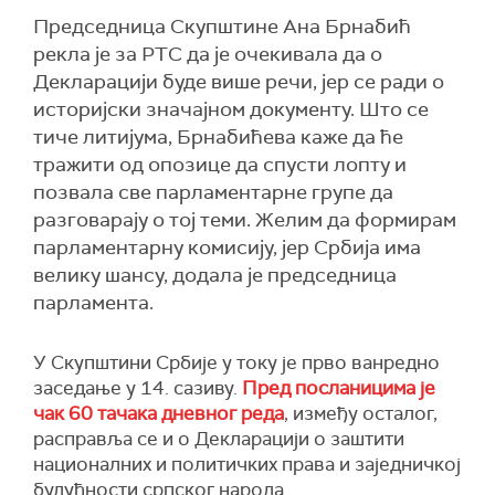
Председница Скупштине Ана Брнабић
рекла је за РТС да је очекивала да о
Декларацији буде више речи, јер се ради о
историјски значајном документу. Што се
тиче литијума, Брнабићева каже да ће
тражити од опозице да спусти лопту и
позвала све парламентарне групе да
разговарају о тој теми. Желим да формирам
парламентарну комисију, јер Србија има
велику шансу, додала је председница
парламента.
У Скупштини Србије у току је прво ванредно
заседање у 14. сазиву.
Пред посланицима је
чак 60 тачака дневног реда
, између осталог,
расправља се и о Декларацији о заштити
националних и политичких права и заједничкој
будућности српског народа.