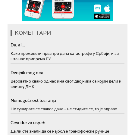
КОМЕНТАРИ
Da, ali...
Како преживети прва три дана катастрофе у Србији, и за
шта нас припрема ЕУ
Dvojnik mog oca
Вероватно свако од нас има свог двојника са којим дели и
сличну ДНК
Nemogućnost tusiranja
Не туширате се сваког дана – не стидите се, то је здраво
Cestitke za uspeh
Да ли сте знали да се најбоље грамофонске ручице