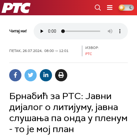
РТС
Читај ми!
ИЗВОР:
ПЕТАК, 26.07.2024, 08:00 -> 12:01
РТС
Брнабић за РТС: Јавни
дијалог о литијуму, јавна
слушања па онда у пленум
- то је мој план