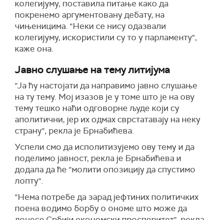
колегијуму, поставила питање како да
покренемо аргументовану дебату, на
чињеницима. "Неки се нису одазвали
колегијуму, искористили су то у парламенту",
каже она.
Јавно слушање на тему литијума
"Ја ћу настојати да направимо јавно слушање
на ту тему. Мој изазов је у томе што је на ову
тему тешко наћи одговорне људе који су
аполитични, јер их одмах сврстатавају на неку
страну", рекла је Брнабићева.
Успели смо да исполитизујемо ову тему и да
поделимо јавност, рекла је Брнабићева и
додала да ће "молити опозицију да спустимо
лопту".
"Нема потребе да зарад јефтиних политичких
поена водимо борбу о ономе што може да
донесе Србији економски просперитет", рекла