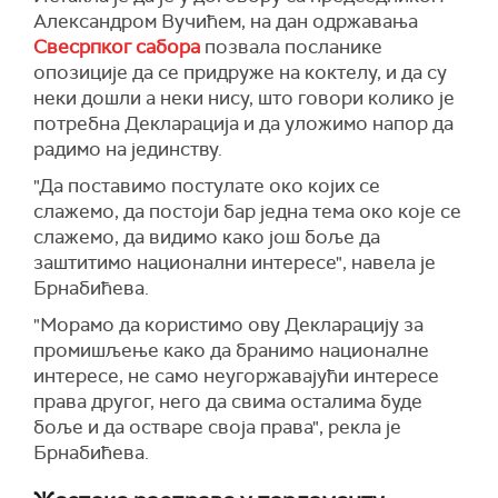
Александром Вучићем, на дан одржавања
Свесрпког сабора
позвала посланике
опозиције да се придруже на коктелу, и да су
неки дошли а неки нису, што говори колико је
потребна Декларација и да уложимо напор да
радимо на јединству.
"Да поставимо постулате око којих се
слажемо, да постоји бар једна тема око које се
слажемо, да видимо како још боље да
заштитимо национални интересе", навела је
Брнабићева.
"Морамо да користимо ову Декларацију за
промишљење како да бранимо националне
интересе, не само неугоржавајући интересе
права другог, него да свима осталима буде
боље и да остваре своја права", рекла је
Брнабићева.