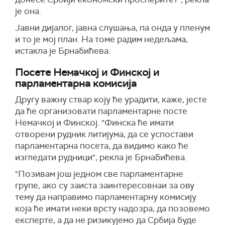
је она.
Јавни дијалог, јавна слушања, па онда у пленум
и то је мој план. На томе радим недељама,
истакла је Брнабићева.
Посете Немачкој и Финској и
парламентарна комисија
Другу важну ствар коју ће урадити, каже, јесте
да ће организовати парламентарне посте
Немачкој и Финској. "Финска ће имати
отворени рудник литијума, да се успостави
парламентарна посета, да видимо како ће
изгледати рудници", рекла је Брнабићева.
"Позивам још једном све парламентарне
групе, ако су заиста заинтересовнаи за ову
тему да направимо парламентарну комисију
која ће имати неки врсту надозра, да позовемо
експерте, а да не ризикујемо да Србија буде