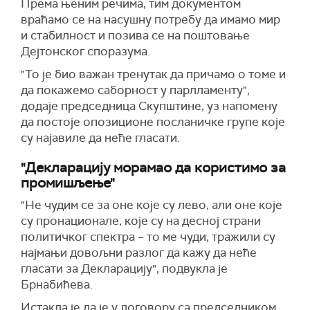
Према њеним речима, тим документом
враћамо се на насушну потребу да имамо мир
и стабилност и позива се на поштовање
Дејтонског споразума.
"То је био важан тренутак да причамо о томе и
да покажемо саборност у парлламенту",
додаје председница Скупштине, уз напомену
да постоје опозиционе посланичке групе које
су најавиле да неће гласати.
"Декларацију морамао да користимо за
промишљење"
"Не чудим се за оне које су лево, али оне које
су пронационале, које су на десној страни
политичког спектра – то ме чуди, тражили су
најмањи довољни разлог да кажу да неће
гласати за Декларацију", подвукла је
Брнабићева.
Истакла је да је у договору са председником