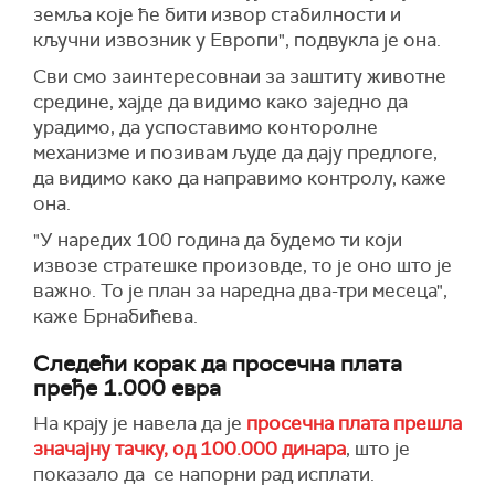
земља које ће бити извор стабилности и
кључни извозник у Европи", подвукла је она.
Сви смо заинтересовнаи за заштиту животне
средине, хајде да видимо како заједно да
урадимо, да успоставимо конторолне
механизме и позивам људе да дају предлоге,
да видимо како да направимо контролу, каже
она.
"У наредих 100 година да будемо ти који
извозе стратешке произовде, то је оно што је
важно. То је план за наредна два-три месеца",
каже Брнабићева.
Следећи корак да просечна плата
пређе 1.000 евра
На крају је навела да је
просечна плата прешла
значајну тачку, од 100.000 динара
, што је
показало да се напорни рад исплати.