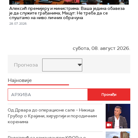
Алексић премијеру и министрима: Ваша једина обавеза
је да служите грађанима; Мацут: Не треба да се
спуштамо на ниво личних обрачуна
28. 07. 2026.
субота, 08. август 2026.
Прогноза
Најновије
Од Дрвара до операционе сале – Никица
Грубор о Крајини, хирургији и породичним
коренима
Радојевић са командантом КФОР-а о