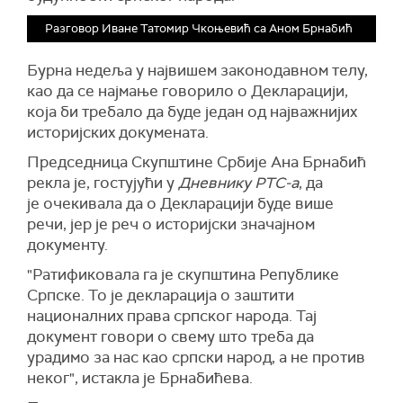
Разговор Иване Татомир Чкоњевић са Аном Брнабић
Бурна
недељ
а
у највишем законодавном телу,
као да се најмање говорило о Декларацији,
која би требало да буде један од најважнијих
историјских докумената.
Председница Скупштине Србије Ана Брнабић
рекла је, гостујући у
Дневнику РТС-а
, да
је очекивала да о Декларацији буде више
речи, јер је реч о историјски значајном
документу.
"Ратификовала га је скупштина Републике
Српске. То је декларација о заштити
националних права српског народа. Тај
документ говори о свему што треба да
урадимо за нас као српски народ, а не против
неког", истакла је Брнабићева.