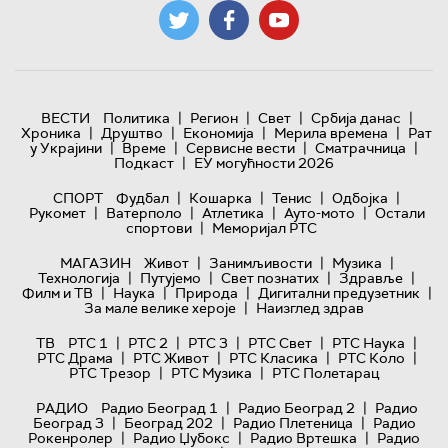
|
|
|
|
ВЕСТИ
Политика
Регион
Свет
Србија данас
|
|
|
|
Хроника
Друштво
Економија
Мерила времена
Рат
|
|
|
|
у Украјини
Време
Сервисне вести
Сматрачница
|
Подкаст
ЕУ могућности 2026
|
|
|
|
СПОРТ
Фудбал
Кошарка
Тенис
Одбојка
|
|
|
|
Рукомет
Ватерполо
Атлетика
Ауто-мото
Остали
|
спортови
Меморијал РТС
|
|
|
МАГАЗИН
Живот
Занимљивости
Музика
|
|
|
|
Технологијa
Путујемо
Свет познатих
Здравље
|
|
|
|
Филм и ТВ
Наука
Природа
Дигитални предузетник
|
За мале велике хероје
Наизглед здрав
|
|
|
|
|
ТВ
РТС 1
РТС 2
РТС 3
РТС Свет
РТС Наука
|
|
|
|
РТС Драма
РТС Живот
РТС Класика
РТС Коло
|
|
РТС Трезор
РТС Музика
РТС Полетарац
|
|
РАДИО
Радио Београд 1
Радио Београд 2
Радио
|
|
|
Београд 3
Београд 202
Радио Плетеница
Радио
|
|
|
Рокенролер
Радио Џубокс
Радио Вртешка
Радио