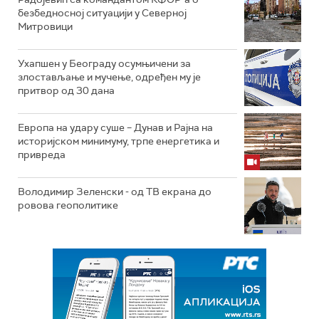
безбедносној ситуацији у Северној
Митровици
Ухапшен у Београду осумњичени за
злостављање и мучење, одређен му је
притвор од 30 дана
Европа на удару суше – Дунав и Рајна на
историјском минимуму, трпе енергетика и
привреда
Володимир Зеленски - од ТВ екрана до
ровова геополитике