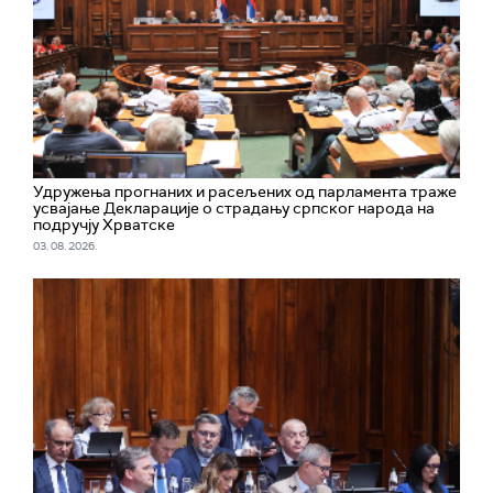
Удружења прогнаних и расељених од парламента траже
усвајање Декларације о страдању српског народа на
подручју Хрватске
03. 08. 2026.