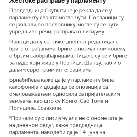
Жестоке расправе у парламенту
Председница Скупштине је рекла да се у
парламенту свашта могло чути. Посланици су
се јављали по пословнику, могле су се чути
увредљиве речи, расправа о литијуму.
Наводи да су се тачке дневног реда тицале
бриге о грађанима, бриге о нормалном човеку,
о брзим саобраћајницама. Тицале су се и бриге
за људе који живе у Лозници, Шапцу, као и о
даљим европским интеграцијама.
Брнабићева каже да је у парламенту била
какофонија и додаје да се опозиција са
омаловажавњем односила са пријатељским
земљама, као што су Конго, Сао Томе и
Принципе, Есвахили.
"Причали су о литијуму али не о ономе шта је
на дневном реду", каже председница
парламента, наводећи да је 14. јуна на