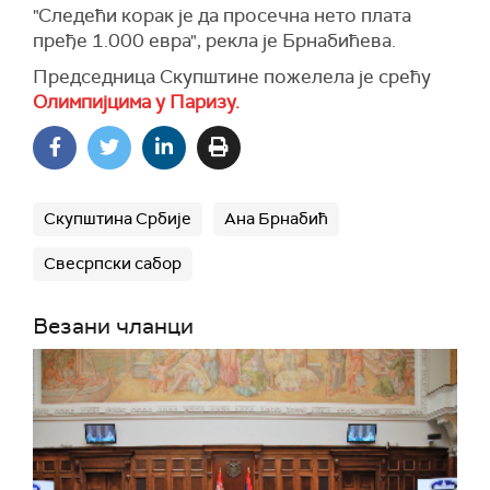
"Следећи корак је да просечна нето плата
пређе 1.000 евра", рекла је Брнабићева.
Председница Скупштине пожелела је срећу
Олимпијцима у Паризу.
Скупштина Србије
Ана Брнабић
Свесрпски сабор
Везани чланци