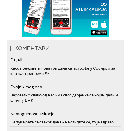
КОМЕНТАРИ
Da, ali...
Како преживети прва три дана катастрофе у Србији, и за
шта нас припрема ЕУ
Dvojnik mog oca
Вероватно свако од нас има свог двојника са којим дели и
сличну ДНК
Nemogućnost tusiranja
Не туширате се сваког дана – не стидите се, то је здраво