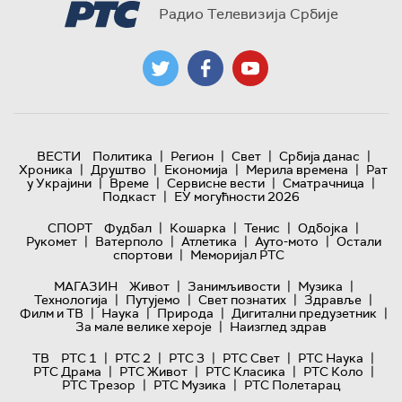
Радио Телевизија Србије
|
|
|
|
ВЕСТИ
Политика
Регион
Свет
Србија данас
|
|
|
|
Хроника
Друштво
Економија
Мерила времена
Рат
|
|
|
|
у Украјини
Време
Сервисне вести
Сматрачница
|
Подкаст
ЕУ могућности 2026
|
|
|
|
СПОРТ
Фудбал
Кошарка
Тенис
Одбојка
|
|
|
|
Рукомет
Ватерполо
Атлетика
Ауто-мото
Остали
|
спортови
Меморијал РТС
|
|
|
МАГАЗИН
Живот
Занимљивости
Музика
|
|
|
|
Технологијa
Путујемо
Свет познатих
Здравље
|
|
|
|
Филм и ТВ
Наука
Природа
Дигитални предузетник
|
За мале велике хероје
Наизглед здрав
|
|
|
|
|
ТВ
РТС 1
РТС 2
РТС 3
РТС Свет
РТС Наука
|
|
|
|
РТС Драма
РТС Живот
РТС Класика
РТС Коло
|
|
РТС Трезор
РТС Музика
РТС Полетарац