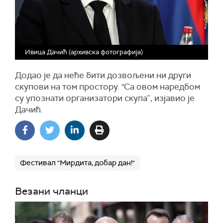
Ивица Дачић (архивска фотографија)
Додао је да неће бити дозвољени ни други
скупови на том простору. "Са овом наредбом
су упознати организатори скупа”, изјавио је
Дачић.
Фестивал "Мирдита, добар дан!"
Везани чланци