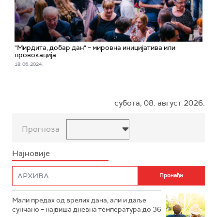
"Мирдита, добар дан" – мировна иницијатива или
провокација
18. 06. 2024.
субота, 08. август 2026.
Прогноза
Најновије
Мали предах од врелих дана, али и даље
сунчано – највиша дневна температура до 36