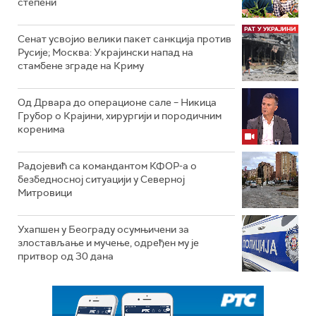
степени
Сенат усвојио велики пакет санкција против
Русије; Москва: Украјински напад на
стамбене зграде на Криму
Од Дрвара до операционе сале – Никица
Грубор о Крајини, хирургији и породичним
коренима
Радојевић са командантом КФОР-а о
безбедносној ситуацији у Северној
Митровици
Ухапшен у Београду осумњичени за
злостављање и мучење, одређен му је
притвор од 30 дана