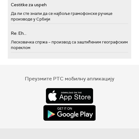
Cestitke za uspeh
Да ли сте знали да се најбоље грамофонске ручице
производе у Србији
Re: Eh...
Лесковачка спржа – производ са заштићеним географским
пореклом
Преузмите РТС мобилну апликацију