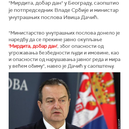
"Мирдита, добар дан" у Београду, саопштио
је потпредседник Владе Србије и министар
унутрашњих послова Ивица Дачић.
"Министарство унутрашњих послова донело је
наредбу да се прекине јавно окупљање
'Мирдита, добар дан'
, због опасности од
угрожавања безбедности људи и имовине, као
и опасности од нарушавања јавног реда и мира
у већем обиму", навео је Дачић у саопштењу.